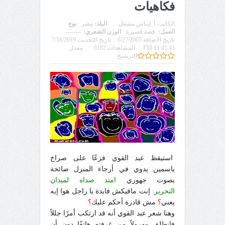
فكاهيات
الكاتب:
أ. إيناس مشعل
البلد:
مصر
نوع
العمل:
قصة قصيرة
الوزن الشعري:
--------
تاريخ الاضافة 6/27/2005
تاريخ التحديث 7/16/2019
11:41:43 PM
المشاهدات 8182
معدل
الترشيح
استيقظ عبد القوي فزعًا على صراخ
ياسمين يدوي في أرجاء المنزل صائحة
بصوت جهوري
امتد صداه لميدان
التحرير
:
إنت مافيكش فايدة يا راجل هوا إيه
يعني
؟
مش قادرة أحكم عليك
؟
وهنا شعر عبد القوي أنه قد ارتكب أمرًا جللاً
فانطلق مهرولاً من غرفته هاتفًا دون أن