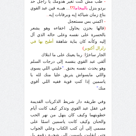
-
طب مش كنت تغير هدومك يا راجل حد
بردو ينزل
بالبيجاما
؟؟
... هيــه فين عبد القوي
بتاع زمان شياكة إيه وبرفانات إيه
..
-
اكمني بس مستعجل
(
قالها بحزن يحاول اخفاءه وهو يشعر
بالحسرة على نفسه وعلى حاله الذي آل
إليه وكأنه كان بناية شاهقة
أطيح بها في
زلزال أكتوبر
)
الجار ساخرًا
:
ربنا يعينك على ما ابتلاك
ألقى عبد القوي بنفسه إلى درجات السلم
وهو يحدث نفسه بحنق
..
"
خليتي اللي يسوى
واللي مايسواش يتريق عليا منك لله يا
ياسمين إذا كنتِ قوية ففيه اللي أقوي
منك
"
وفي طريقه دار شريط الذكريات القديمة
في عقل عبد القوي وتذكر كيف كانت أيام
خطوبتهما وكيف كان ينهل من نهر الحب
والحنان وكيف كانت ياسمين اسمًا على
مسمى إلى أن كتب الكتاب وعلي الجواب
حتى انقلبت ياسمين إلى شجرة زقوم بل