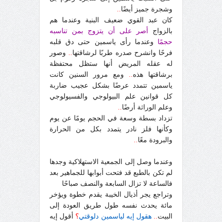
وشجرة جميز أيضًا
..
كان عبد القوي ضعيف البنية وعندما هم
بالزواج
أصر على أن يتزوج بمن تناسبه
حجمًا
وعندما رأى ياسمين حتى دق قلبه
فرحًا وانشرح صدره طربًا لرشاقتها
..
وصور
له عقله المريض أنها ستظل محتفظة
برشاقتها هذه
..
ومع مرور السنين كانت
ياسمين تتمدد عرضًا بشكل عجيب ضاربة
كل قوانين علم البيولوجي والفسيولوجي
وعلم الوراثة أرضًا
..
تزداد بسطة وسعة في الحجم يومًا عن يوم
وكأنها فلز نادر يتمدد بكل من الحرارة
والبرودة معًا
..
وعندما وصل إلى الجمعية الاستهلاكية وجدها
لم تكن بالطبع قد فتحت أبوابها للجماهير بعد
فالساعة لا تزال السابعة والنصف صباحًا
وتراجع يجر أذيال الخيبة يقدم خطوة ويؤخر
مائة يحدث نفسه طول طريق العودة إلى
البيت
..
هقول إيه لياسمين دلوقتي
؟
أقول إيه