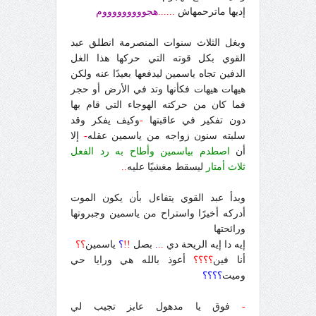
إديها ماترحمهاش
......
هجوووووووووم
وبغل الثلاث سنوات المنصرمة انطلق عبد
القوي بكل قوته التي حركها هذا الغل
الدفين تجاه ياسمين ليدفعها بعيدًا عنه ولكن
هيهات هيهات فكأنها وتد في الأرض أو حجر
فما كان من حركته الهوجاء التي قام بها
دون تفكير في عاقبتها
-
وكيف يفكر وقد
سلبته سنون زواجه من ياسمين عقله
-
إلا
أن
اصطدم بياسمين وأطاح به رد الفعل
ثلاث أمتار
ليسقط مغشيًا عليه
..
وبدأ عبد القوي يتفاءل بأن يكون الموت
أدركه أخيرًا واستراح من ياسمين وجبروتها
ورائحتها
إيه دا إيه الريحة دي
..
.
بصل
!!
؟
ياسمين
؟؟
أنا فين
؟؟؟؟
أعوذ بالله هي ورايا حي
وميت
؟؟؟؟
-
فوق يا مدهول عايز تجيب
لي