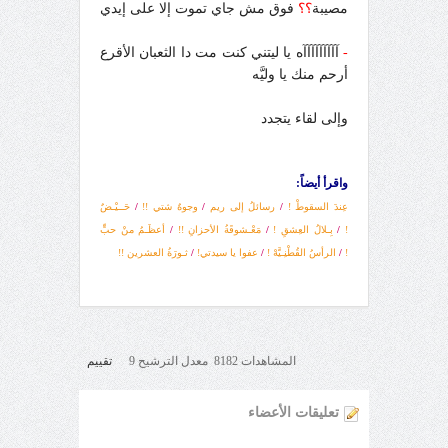
مصيبة
؟؟
فوق مش جاي تموت إلا على إيدي
-
آآآآآآآآآه يا ليتني كنت مت دا الثعبان الأقرع
أرحم منك يا وليَّه
وإلى لقاء يتجدد
واقرأ أيضاً:
عِندَ السقوطْ !
/
رسائلُ إلى ريم
/
وجوهٌ شتي !!
/
حَــيْـضٌ
!
/
بِـلالُ العِشقِ !
/
مَعْـشوقَةُ الأحزانِ !!
/
أعظَـمُ منْ حبٍّ
!
/
الرأسُ القُطْنِـيَّهْ !
/
عفوا يا سيدتي!
/
ثـورَةُ العشرين !!
المشاهدات 8182 معدل الترشيح 9
تقييم
تعليقات الأعضاء