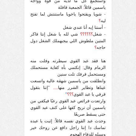
واستجمع كل ما لديه من قوة وواجه
ياسمين قائلاً
:
الجمعية قافلة
-
شويا ويفتحوا ياخويا ماستنتش لما تفتح
ليه
؟
-
أستنا إيه أنا عندي شغل
-
شغل
؟؟؟؟؟؟
شي لله يا شغل إنتا فاكر
المتين ملطوش اللي بيجبهملك الشغل دول
حاجه
؟
هنا فقد عبد القوي سيطرته وفلت منه
الزمام وقال
:
إنكتمي بأه كفاية مستحملك
ومستحمل قرفك تلت سنين
وانطلقت من ياسمين شهقة عالية واتسعت
عيناها وتطاير الشرر منها
....
"
إنتا بتقول
قرفي يا عبد القوي
؟؟؟
"
وارتعدت فرائص عبد القوي رعبًا فيكفي من
ياسمين أن تريح كفها على كتف عبد القوي
حتى يسقط صريعًا
وحدث عبد القوي نفسه قائلاً
:
إثبت يا عبده
تماسك دا إنتا راجل دافع عن روحك خير
وسيله للدفاع الهجوم