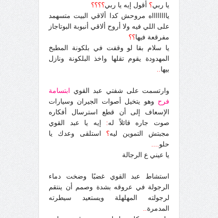
يا ربي
؟
أقول إيه يا ربي
؟؟؟؟
يااااااااه مروحش كدا ألاقي البيت متسهمد
على اللي فيه ولا أروح ألاقي أنبوبة البوتاجاز
مفرقعة فيها
؟؟
يا سلام بقا لو وقفت في بلكونة المطبخ
المهدودة يقوم تقلها واخذ البلكونة ونازل
بيها
..
وارتسمت على شفتي عبد القوي
ابتسامة
فرح
وهو يتخيل أصوات الجيران وسيارات
الإسعاف إلى أن قطع استرسال أفكاره
صوت جاره قائلاً له
:
إيه يا عبد القوي
مجبتش التموين ليه
؟
استلقى وعدك يا
حلو
....
يا عيني ع الرجالة
استشاط عبد القوي غضبًا وضخت دماء
الرجولة في عروقه بشدة وصمم أن ينتقم
لرجولته المهلهلة ويستعيد سيطرته
المدمرة
..