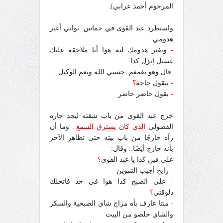
المرحوم أحمد عرابي
)
.
واستطرد عبد القوى في حماس
:
ثواني أغير
هدومي
-
وتغير هدومك ليه هوا أنا ملاحقة عليك
غسيل إنزل كدا
قال وهو يغمغم
:
حسبي الله ونعم الوكيل
.
-
بتقول حاجة
؟
-
بقول حاضر حاضر
خرج عبد القوي من باب شقته ليجد جاره
الفضولي
الذي كان يسترق السمع
..
وما أن
رآه خارجًا من باب بيته حتى تظاهر الآخر
بأنه خارج أيضًا
..
وقال
:
على فين كدا يا عبد القوي
؟
-
رايح أجيب التموين
-
على الصبح كدا هوا في حد فاتحلك
دلوقتي
؟
-
منتا عارف بأه مزاج شاي الصبحية والسكر
والشاي خلصو من البيت