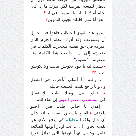
يعطي لنفسه الفرصة لكي يدرك ما إذا كان
يحلم أم لا
:
إ إ إيه يا ياسمين في إيه
؟
-
هوا أنا مش قلتلك تجيب التموين
؟
تسمر عبد القوي للحظات فاغرًا فيه يحاول
أن يستوعب وقد أدرك عظم الجرم الذي
اقترفه في حق نفسه فتحجرت الكلمات في
حنجرته إلى أن انطلقت هذا الكلمة منه
بصعوبة
...
"
نسيت
"
..
-
نسيت ليه يا خويا تكونش بتحب ولا تكونش
بتحب
؟؟
-
لا والله أ أ أصلي أتأخرت في الشغل
و
..
وأنا راجع لقيت الجمعية قافلة
.
-
قفلوا في وشك باب الإستقبال
في
مستشفى القصر العيني
إن شاء الله
.
-
إهدي يا حياتي طيب هنزل أجيبو
دلوقتي
(
بالطبع ياسمين ليست حياته على
أي حال ولكنها
محاولة
كي يدفع الأذى عن
نفسه يحاول أن يداعب أوتار أنوثتها الضائعة
فلعل وعسى تهدأ ثورتها التي تماثل ثورة