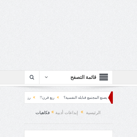
قائمة التصفح
كم... كيف يصنع المجتمع قنابله النفسية؟
ربع قرن!!
رزقٌ من يستكثره؟!
منطق 
عقاد!!
الرئيسية
إبداعات أدبية
فكاهيات