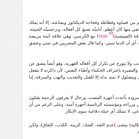
 من قساوة وفظاظة وفجاجة الديكتاتور وبشاعته، إلا أنه يملك
نها كان أعظم، أنانيتُه تصبغ كل أفعاله، ونرجسيتُه الخبيثة،
(1)
اقة
(
الفيتيشية
)
Fetish
مع الكرسي، وهي علاقة آثمة مريضة
، أي أن الدنيا تسير، وكما قال بعض المصريين في تمني وعشق
نب ولا يتورع عن تكرار كل أفعاله القهرية، وهو أيضاً ينشق عن
البصيرة باعتراف الحكماء وأطباء النفس، لأن ذاكرته لا تنفعل
شلول لا تمتد يداه إلا للقتل والتعذيب والنهب والسرقة، إذا
 مزودة بأحدث أجهزة التنصت، ورجال لا يعرفون الرحمة يقتلون
ثل وزراءه ومؤسسته الرئاسية،أجهزة أمنه، وعلى الرغم من أن
وعي، لا تمتلك أي حيلة دفاعية سوى الإنكار.
الية
)
بمعنى
(
عدم الثقة، الشك، الريبة، الكذب، النفاق
)
، ولكن
.