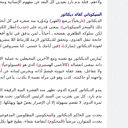
ولاءهم، قتلة بدم بارد بعيدين كل البعد عن مفهوم الإنسانية ومحت
السيكوباتي كقائد ديكتاتور
الديكتاتور
(
تاريخياً
)
يرضع
(
القهر
)
ويُدوّره منذ صغره في كل أنحا
ذلك
(
السِحر السيكوباتي
)
، بمعنى قدرته على
(
جذب
)
أنظار الكث
لكن سلوكه الظاهري يفضحه ـ أحياناً ـ لمن يدقق في تتابع أفع
جانحة تنقل العدوى، وتحقق للديكتاتور لازمة للارتباط اللا مشر
لعودة الديكتاتور
(
مبارك
)
،
(
فين أيامك يا حسني، كنا مسروقين 
يُمارس الديكتاتور مع نفسه ومع الآخرين المحيطين به عملية الا
ذاته بمعنى انفصاله
(
كالأعمى الهستيري
)
الذي هو
(
فسيولوجياً
)
ير
ولا تتفاعل، يفقد عقله حيويته فيصمّ آذانه ويخرس لسانه عن أش
واجهته أو حاكمته، كذب وهو في مرآة نفسه لا يكذب، يدّعي أنه لم
يبدو الديكتاتور كثمرة الدوم، تظهر منه القشرة البنية الرقي
بدم بارد، كل من يقترب من السيد الرئيس الديكتاتور، تحت هذ
ثمرة الدوم، لا تقضم بسهولة إلا أن الإصرار يعضّ فيها ويهلكها، 
يحدث بين الحاكم الديكتاتور والمحكومين المظلومين المدفوعين 
يحدث للمتوازن مرضياً
(
المحكوم
)
انتفاضة شفاء، يطيح فيها بكل