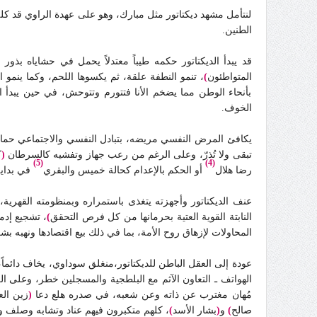
لنتأمل مشهد ديكتاتور مثل مبارك، وهو على عهدة الراوي قد كلف
الطنين.
قد يبدأ الديكتاتور حكمه طيباً معتدلاً يحمل في حشاياه بذور
المتواطئون
)
، تنمو النطفة علقة، ثم يكسوها اللحم، وكما ينمو ا
بأنحاء الوطن مما يضخم الأنا فتتورم وتتوحش، في حين يبدأ ال
الخوف.
يكافئ المرض النفسي مريضه،
بتبادل النفسي والاجتماعي حماية
تبقى ولا تُذرّ، وعلى الرغم من رعب جهاز وتفشيه كالسرطان
(
ك
(5)
(4)
رضا هلال
أو الحكم بالإعدام كحالة خميس والبقري
في بداية ح
عنف الديكتاتور وأجهزته يتغذى باستمراره وبمنظومته القهرية، 
النابتة القوية العتية بحرمانها من كل فرص التحقق
)
، تشجيع إدم
المحاولات لإزهاق روح الأمة، بما في ذلك بيع اقتصادها ونهبه ب
الهواتف ـ التعاون الآثم مع البلطجية والمسجلين خطر، وعلى الر
مُهان مغترب عن ذاته وعن شعبه، في صدره هلع دعا
(
زين الع
صالح
)
و
(
بشار الأسد
)
، كلهم متكبرون فيهم عناد وتشابه وصلف وع