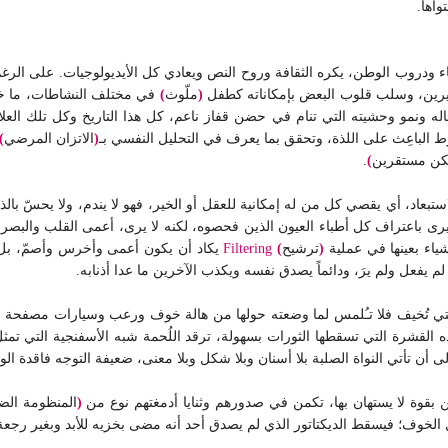
واها.
ء ودروب الوطن، يكره الثقافة وروح النص ويعادي كل الأيديولوجيات. على الرغم
يرين، وسلب قلوب البعض بإمكاناته كطفل
(
ملّوث
)
في مختلف النشاطات، ما خفي م
اله ونمو وحشيته التي تنام في حضن قفاز ناعم، كل هذا التاريخ وكل تلك العل
وط الباعِث على اللذة، وتحقق بما يعرف في التحليل النفسي بـ
(
الاتزان المرضي
)
لكن مستقرين
)
.
ستبعاد، أي يقصي كل من له إمكانية للعقل أو الخير، فهو لا يندم، ولا يحسّ بالذ
ى باعتراف كل أطباء العيون الذين فحصوه، لكنه لا يرى، أعمى القلب والبصر و
ياء بعينها في عملية
(
ترشيح
)
Filtering
يكاد أن يكون أعمى وأخرس وأصمّ، بل وم
 يفعل ولم يرَ، ودائماً يصدق نفسه ويكذب الآخرين ما عدا أذنابه.
قة التي تُخيف فلا تـُلمس لما وضعته حولها من هالة خوف ورعب وسيارات مصفحة
ه القشرة التي تسقطها الثورات بسهولة، ترقد اللُحمة شبه الأسفنجية التي تم
إلى أن تأتي النواة الصلبة بلا أسنان وبلا شكل وبلا معنى، ضعيفة التوجه فاقدة ال
بقوة لا يستهان بها،
تكمن في صدورهم وثنايا أدمغتهم نوع من
(
المنظومة الضل
 الخوف؛ فيسقط الديكتاتور الذي لم يصدق أحد أنه مضى بخزيه للأبد وبغير رجعة