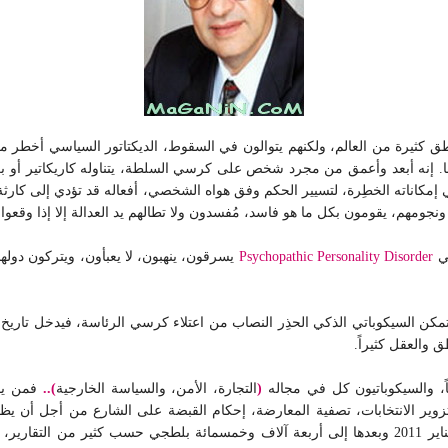
 مناطق كثيرة من العالم، ولكنهم يتوالون في السقوط، الديكتاتور السياسي أخط
إنه أبعد وأعمق من مجرد شخص على كرسي السلطة، يتناوله كاريكاتير أو برن
مكاناته الخطِرة، لتسيير الحكم وفق هواه الشخصي، أفعاله قد تؤدي إلى كارثة أو
نجومهم، يقومون بكل ما هو فاسد، مُفسدون ولا تطالهم يد العدالة إلا إذا وقع
تي
Psychopathic Personality Disorder
يسرقون، ينهبون، لا يعبأون، ويتركون دوله
تمكن السيكوباتي الذكي الحذِر النصاب من اعتلاء كرسي الرئاسة، فيدخل تاريخ ال
ق والعقل كثيراً.
ً، والسيكوباتيون كل في مجاله
(
التجارة، الأمن، والسياسة الخارجية
)..
فمن يص
ير الانتخابات، تصفية المعارضة، إحكام القبضة على الشارع من أجل أن يظل ا
أعمدته الأخلاقية، وصل عدد البلطجية في مصر إبان ثورة 25 يناير 2011 وبعدها إلى أربعة آلاف وخمسمائ