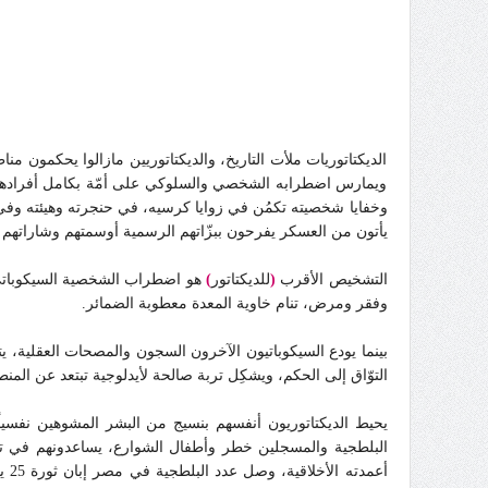
الديكتاتوريات ملأت التاريخ، والديكتاتوريين مازالوا يحكمون
ويمارس اضطرابه الشخصي والسلوكي على أمّة بكامل أفرادها. 
وخفايا شخصيته تكمُن في زوايا كرسيه، في حنجرته وهيئته وفي إ
يأتون من العسكر يفرحون ببزّاتهم الرسمية أوسمتهم وشاراتهم و
التشخيص الأقرب
(
للديكتاتور
)
هو اضطراب الشخصية السيكوبا
وفقر ومرض، تنام خاوية المعدة معطوبة الضمائر.
بينما يودع السيكوباتيون الآخرون السجون والمصحات العقلية، ي
التوّاق إلى الحكم، ويشكِل تربة صالحة لأيدلوجية تبتعد عن المنط
يحيط الديكتاتوريون أنفسهم بنسيج من البشر المشوهين نفسيا
البلطجية والمسجلين خطر وأطفال الشوارع، يساعدونهم في تزو