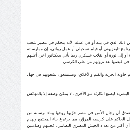
ر من ذلك الذي في بيته أو في عمله، لأنه يتحكم في مصير شعب
امج تليفزيوني أو فيلم تسجيلي أو عمل روائي، إن ممارساته
 إلى ثورة أو انقلاب عسكري ربما يأتي بديكتاتور آخر، أغلبهم
وا في قبضتها بعد نزولهم من على الكرسي.
م خاوية الخزنة والقيم والأخلاق، ويستمتعون بشعوبهم في جهل
بشرية ليصنع الكارثة تلو الأخرى، لا يمكن وصفه إلا بالمهمّش
دق أن رجال الأمن في مصر خرّبوا روحها ببناء ترسانة من
لحاكم على كرسيه المزوَّر، مما يزعزع بناء المجتمع ويهدم
ة بلطجي حسب كثير من التقارير، أي أكثر من تعداد الجيش المصري النظامي، مُحبيهم وضامنين