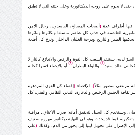
 حتى لا يحوم على روحه الديكتاتورية وعلى جثته التي لا تطيق
رك فيها أطراف عدة
(
أصحاب المصالح، الفاسدون، رجال الأمن
كتاتورية الغاشمة في جذب كل عناصر تناسلها وتكاثرها وتناثرها
حكمها الصبر والتاريخ ودرجة الغليان الداخلي ونزع كل أقنعة
لشرّ لديه، يستنفذ الشعب كل القوة والرفض والاندلاع كالنار لا
(3)
(2)
كحالتي خالد سعيد
واللواء البطران
أو بالإخفاء قسرا كحالة
لة مرتضى منصور مثالاً
)
، الإقصاء
(
إقصاء كل القوى المزدهرة
 ثقافة الجنس الرخيص والدعارة، التدني الثقافي والفني، كل
منغلق سوداوي، يخاف دائماً، يحس رغم كل ترسانة أسلحته التي سقطت كورقة التوت في 28 يناير بعدم الأمان، ويستخدم كل السبل لتحقيق أمانه: ضرب الأعناق ـ مراقبة
ً بتفكيره، فيما قد يحدث وهو في النهاية ديكتاتور مهزوم ضعيف
لى الإصرار على تحويل ليبيا إلى بحور من الدم، وكذلك
(
علي