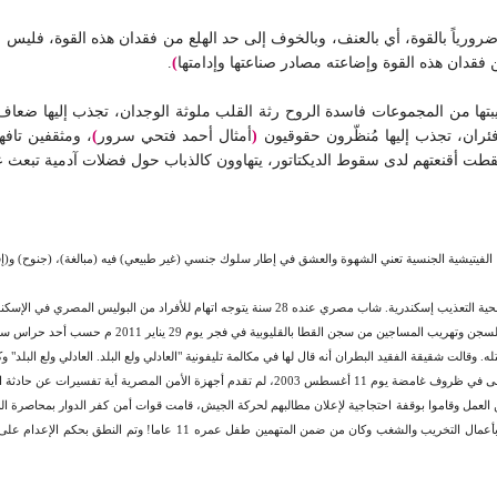
وضرورياً بالقوة، أي بالعنف، وبالخوف إلى حد الهلع من فقدان هذه القوة، فليس
فقدان هذه القوة وإضاعته مصادر صناعتها وإدامتها
)
.
بتها من المجموعات فاسدة الروح رثة القلب ملوثة الوجدان، تجذب إليها ضعاف ا
ئران، تجذب إليها مُنظّرون حقوقيون
(
أمثال أحمد فتحي سرور
)
، ومثقفين تاف
قطت أقنعتهم لدى سقوط الديكتاتور، يتهاوون كالذباب حول فضلات آدمية تبعث 
لمعبود المحبوب، الفيتيشية الجنسية تعني الشهوة والعشق في إطار سلوك جنسي (غير طبيعي) فيه (مبالغة)، (ج
توفي اللواء محمد عباس حمزة البطران في محاولة من مجهول
قالت شقيقة الفقيد البطران أنه قال لها في مكالمة تليفونية "العادلي ولع البلد. العادلي ولع البلد" و
ردد شائعات عن وجود دور ما لجهاز مخابراتي ما في اختفائه.
علنوا الإضراب عن العمل وقاموا بوقفة احتجاجية لإعلان مطالبهم لحركة الجيش، قامت قوات أمن كفر الدوار بمح
بعمل مسيرة لباب المصنع، نصبت المحاكمة العسكرية واتهم مئات العمال بالقيا