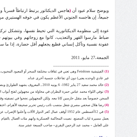
ويوضح سلام عبود أن
(
هاجس الديكتاتور يرتبط ارتباطاً قسرياً 
جميعاً، إن هاجسه الجنوني الأعظم يكون في خوفه الهستيري من 
عودة إلى منظومة الديكتاتورية التي تحيط نفسها، وتتشكل تركي
ضباط مارسوا القهر والتعذيب، كانوا مع زوجاتهم وفي بيوتهم ف
عفونة نفسية وتآكل إنساني فظيع يجعلهم أقل حضارة، إذا ما س
الجمعة‏،27‏ مايو‏، 2011
__________________________
(1)
الفيتيشية Fetishism وهى تعني في ثقافات مختلفة السحر أو ا
غير عادي (لوحده يعنى) دون أي تفاعلات جنسية أخرى عداه.
(2)
خالد محمد سعيد 27 يناير 1982- 6 يونيه 2010 ـ المعروف بشهيد الطوارئ وبضحية التعذيب إسكندرية. شاب مصري عنده 28 سنة يتوجه اتهام للأفراد من البوليس المصري في الإسكندرية، عُذب وضُرِب بوحشية حتى الموت.
(3)
السجن خصوصاً بعد مقتل حارسين كانا معه. ولكن المجهولين نجحوا في تصفيته وقتله. و
(4)
رضا هلال صحفي مصري شغل منصب نائب رئيس تحرير صحيفة الأهرام، اختفى في ظروف غامضة يوم 11 أغسطس 2003، لم تقدم أجهزة الأمن المصرية أية تفسيرات عن حادثة اختفائه، كما تت
(5)
في 12أغسطس عام 1952 أوقف عمال كفر الدوار الآلات وأ
على العامل « محمد عبد الرحمن البقري» صاحب السبعة عشر سنة.