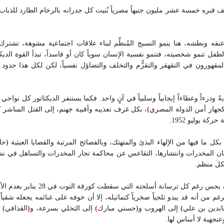
 قبره خمسة عشر مليون جنيهاً مصرياً بُنيت كل جدرانه بالرخام الطارد للذباب،
 عنفه وبطشه، هنا ينمو النسيج المُنظِّم لبناء علاقات اجتماعية مشوهة، تشت
لطفل تنمو شخصيته، فتنمو نفسية الإنسان سوياً كان أو فاسداً، تبدأ القوة الدي
مقهورون في التقهقر والتقزُّم والتخلف والتضاؤل نفسياً، لكن لكل هذا حدود ي
ً ودرءاً وعطاءاً
إيجابياً وسلبياً في آنٍ واحد.
فكما يستنفر الديكتاتور كل نواحي ا
جهاز أمن الدولة المصري
)
، بكل غرف تعذيبه وأقبية جهنم، إلى القتل المباشر 
ركة يوليو 1952.
بكل ما فيها من الإلهاء
ا
لبذئ والمتهتك، وبالفضائح المرتبة والقضايا العبثية
(
حا
ان المخدرات وانتشارها، التقاعس عن محاكمة تجار المخدرات والتساهل في نشر
شكل منظم.
عودة إلى العقل الباطن للديكتاتور،
غم من أنه قد يبدو ثلجياً صخرياً كتماثيله، إلا أن خوفه على غنائمه يجعله شقيا
ابدين بن علي
)
إلى الهروب و
(
حسني مبارك
)
إلى التخلي بسرعة، و
(
القذافي
)
إ
نجهية لا أساس لها.