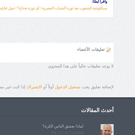
واقرأ أيضًا:
سيكلوجية الشعوب بعد ثورة الشباب المصرية
/
أي ثورة نحتاج؟
/
حول قابلية
تعليقات الأعضاء
لا يوجد تعليقات حالياً على هذا المحتوى
لإضافة تعليق يجب
تسجيل الدخول
أولاً أو
الاشتراك
إذا كنت غير م
أحدث المقالات
لماذا يعشق الناس الكرة؟
7/13/2026 2:27:26 PM