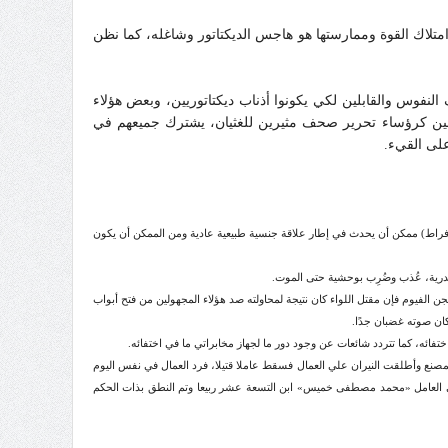
 امتلاك القوة وممارستها هو هاجس الديكتاتور وشاغله، كما نظن
لنفوس والقابلين لكي يكونوا أذناب ديكتاتوريين، وبعض هؤلاء
هين كرؤساء تحرير صحف مثيرين للغثيان، يشترك جميعهم في
على القيء.
نوح) و(إفراط) ممكن أن يحدث في إطار علاقة جنسية طبيعية عادية ومن الممكن أن يكون
ين لفتح أبواب السجن وتهريب المساجين من سجن القطا بالقليوبية في فجر يوم 29 يناير 2011 م حسب أحد حراس سجن الفيوم فإن مقتل اللواء كان نتيجة لمحاولته صد هؤلاء المجهولين من فتح أبواب
كان صوته غضبان جدًا.
اصرة المصنع وأطلقت النيران علي العمال فسقط عاملا قتيلا، فرد العمال في نفس اليوم
م بأعمال التخريب والشغب وكان من ضمن المتهمين طفل عمره 11 عاما! وتم النطق بحكم الإعدام على العامل «محمد مصطفى خميس» ابن التسعة عشر ربيعا وتم النطق بذات الحكم