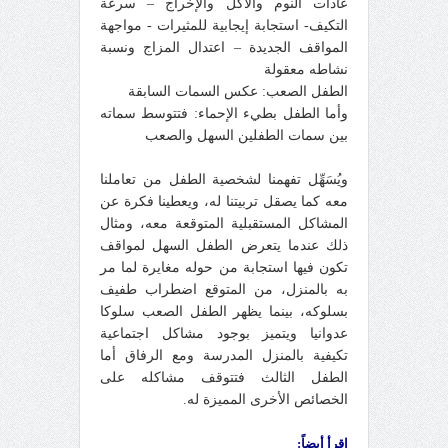
عادات النوم والأكل والإخراج –
سرعة
التكيف- استجابة إيجابية للمثيرات
-
مواجهة
المواقف الجديدة – اعتدال المزاج ونسبة
نشاطه معقولة
الطفل الصعب: عكس السمات السابقة
وأما الطفل بطيء الإحماء: فتتوسط سماته
بين سمات الطفلين السهل والصعب
ويُسَهِّل تفهمنا لشخصية الطفل من تعاملنا
معه كما يصقل تربيتنا له، ويعطينا فكرة عن
المشاكل المستقبلية المتوقعة معه، ومثال
ذلك عندما يتعرض الطفل السهل لمواقف
تكون فيها استجابة من حوله مغايرة لما مر
به بالمنزل، من المتوقع اضطراب طفيف
بسلوكه، بينما يظهر الطفل الصعب سلوكا
عدوانيا ويتميز بوجود مشاكل اجتماعية
تكيفية بالمنزل المدرسة ومع الرفاق أما
الطفل الثالث فتتوقف مشاكله على
الخصائص الأخرى المميزة له
.
اقرأ أيضاً: