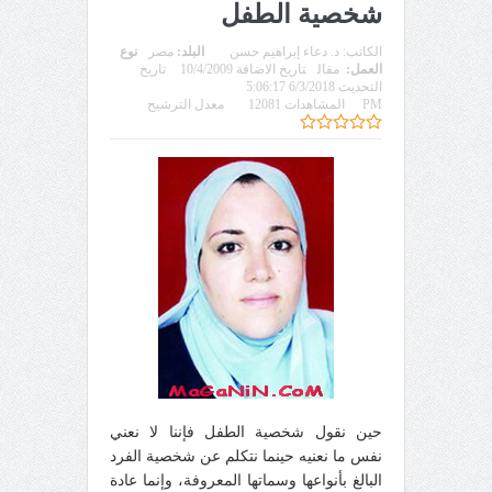
شخصية الطفل
الكاتب:
د. دعاء إبراهيم حسن
البلد:
مصر
نوع
العمل:
مقال
تاريخ الاضافة 10/4/2009
تاريخ
التحديث 6/3/2018 5:06:17
PM
المشاهدات 12081
معدل الترشيح
حين نقول شخصية الطفل فإننا لا نعني
نفس ما نعنيه حينما نتكلم عن شخصية الفرد
البالغ بأنواعها وسماتها المعروفة، وإنما عادة