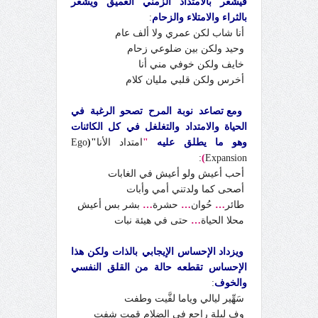
فيشعر بالامتداد الزمني العميق ويشعر
بالثراء والامتلاء والزحام
:
أنا شاب لكن عمري ولا ألف عام
وحيد ولكن بين ضلوعي زحام
خايف ولكن خوفي مني أنا
أخرس ولكن قلبي مليان كلام
ومع تصاعد نوبة المرح تصحو الرغبة في
الحياة والامتداد والتغلغل في كل الكائنات
وهو ما يطلق عليه
"
امتداد الأنا
"(
Ego
:
)
Expansion
أحب أعيش ولو أعيش في الغابات
أصحى كما ولدتني أمي وأبات
طائر
…
حُوان
…
حشرة
…
بشر بس أعيش
محلا الحياة
…
حتى في هيئة نبات
ويزداد الإحساس الإيجابي بالذات ولكن هذا
الإحساس تقطعه حالة من القلق النفسي
والخوف
:
سَهِّير ليالي وياما لفَّيت وطفت
وف ليلة راجع في الضلام قمت شفت