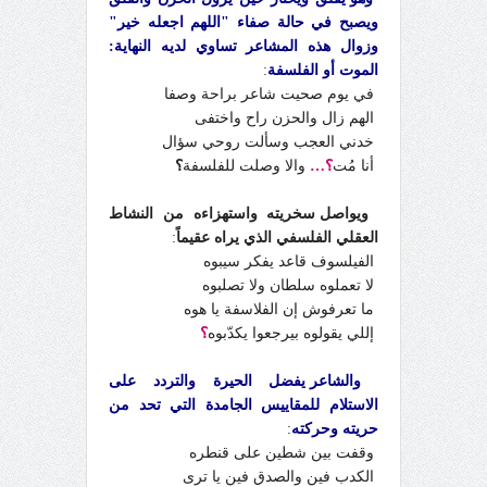
ويصبح في حالة صفاء "اللهم اجعله خير"
وزوال هذه المشاعر تساوي لديه النهاية:
الموت أو الفلسفة
:
في يوم صحيت شاعر براحة وصفا
الهم زال والحزن راح واختفى
خدني العجب وسألت روحي سؤال
أنا مُت
؟…
والا وصلت للفلسفة
؟
ويواصل سخريته واستهزاءه من النشاط
العقلي الفلسفي الذي يراه عقيماً
:
الفيلسوف قاعد يفكر سيبوه
لا تعملوه سلطان ولا تصلبوه
ما تعرفوش إن الفلاسفة يا هوه
إللي يقولوه بيرجعوا يكدّبوه
؟
والشاعر يفضل الحيرة والتردد على
الاستلام للمقاييس الجامدة التي تحد من
حريته وحركته
:
وقفت بين شطين على قنطره
الكدب فين والصدق فين يا ترى