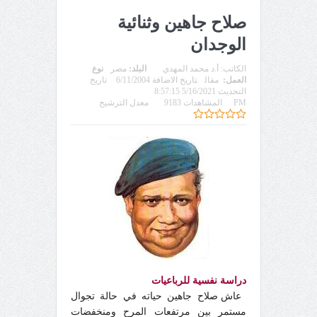
صلاح جاهين وثنائية
الوجدان
الكاتب:
أ.د محمد المهدي
البلد:
مصر
نوع
العمل:
مقال
تاريخ الاضافة 6/11/2004
تاريخ
التحديث 5/16/2021 8:57:15
PM
المشاهدات 9183
معدل الترشيح
دراسة نفسية للرباعيات
عاش صلاح جاهين حياته في حالة تجوال
مستمر بين مرتفعات المرح ومنخفضات