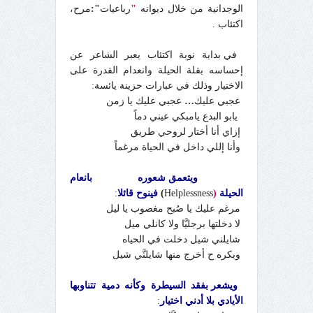
الوجدانية من خلال ديوانه
"
رباعيات
":
مرح،
اكتئاب .
في بداية نوبة اكتئاب يعبر الشاعر عن
إحساسه بقلة الحيلة وانعدام القدرة على
الاختيار وذلك في عبارات حزينة يائسة
:
عجبي عليك
…
عجبي عليك يا زمن
يابو البدع يامبكي عيني دماً
إزاي أنا أختار لروحي طريق
وأنا إللي داخل في الحياة مرغماً
ويتعمق شعوره بانعام
الحيلة
(
Helplessness
)
فينوح قائلا
:
مرغم عليك يا صُبح مغصوب يا ليل
لا دخلتها برجليَّا ولا كانلي ميل
شايلني شيل دخلت في الحياه
وبكره ح أخرج منها شايلنَّي شيل
ويشعر بفقد السيطرة وكأنه دمية تتناوبها
الأيادي بلا أدني اختيار
: