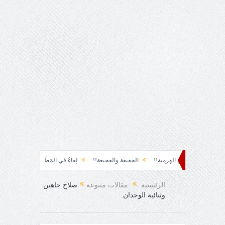
مية!!
الحقيقة والفجيعة!!
لِقاءُ في المَطَرِ!
أين القيادة!!
رسائل... لم أرسل
الرئيسية
مقالات متنوعة
صلاح جاهين
وثنائية الوجدان