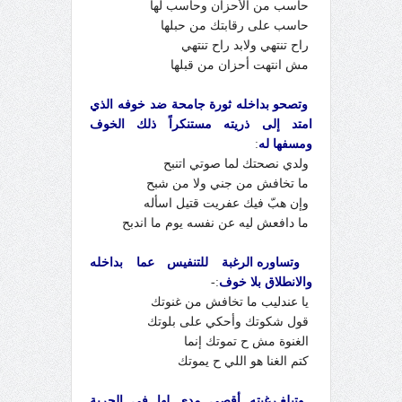
حاسب من الأحزان وحاسب لها
حاسب على رقابتك من حبلها
راح تنتهي ولابد راح تنتهي
مش انتهت أحزان من قبلها
وتصحو بداخله ثورة جامحة ضد خوفه الذي
امتد إلى ذريته مستنكراً ذلك الخوف
ومسفها له
:
ولدي نصحتك لما صوتي اتنبح
ما تخافش من جني ولا من شبح
وإن هبّ فيك عفريت قتيل اسأله
ما دافعش ليه عن نفسه يوم ما اندبح
وتساوره الرغبة للتنفيس عما بداخله
والانطلاق بلا خوف
:-
يا عندليب ما تخافش من غنوتك
قول شكوتك وأحكي على بلوتك
الغنوة مش ح تموتك إنما
كتم الغنا هو اللي ح يموتك
وتبلغ رغبته أقصى مدى لها في الحرية