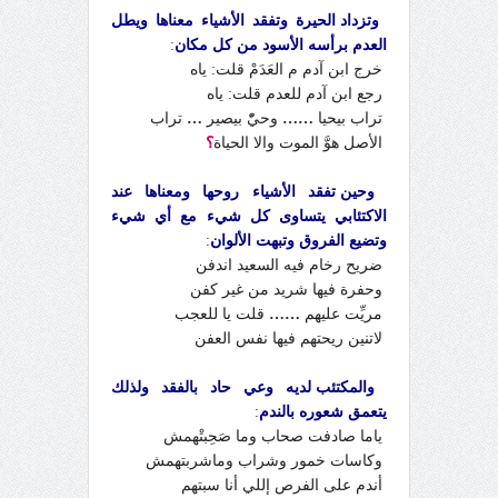
وتزداد الحيرة وتفقد الأشياء معناها ويطل
العدم برأسه الأسود من كل مكان
:
خرج ابن آدم م العَدَمْ قلت: ياه
رجع ابن آدم للعدم قلت: ياه
تراب بيحيا
……
وحيّْ بيصير
…
تراب
الأصل هوَّ الموت والا الحياة
؟
وحين تفقد الأشياء روحها ومعناها عند
الاكتئابي يتساوى كل شيء مع أي شيء
وتضيع الفروق وتبهت الألوان
:
ضريح رخام فيه السعيد اندفن
وحفرة فيها شريد من غير كفن
مريِّت عليهم
……
قلت يا للعجب
لاتنين ريحتهم فيها نفس العفن
والمكتئب لديه وعي حاد بالفقد ولذلك
يتعمق شعوره بالندم
:
ياما صادفت صحاب وما صَحِبتْهمش
وكاسات خمور وشراب وماشربتهمش
أندم على الفرص إللي أنا سبتهم