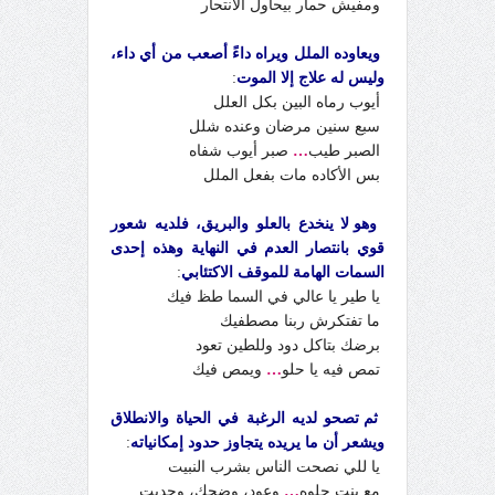
ومفيش حمار بيحاول الانتحار
ويعاوده الملل ويراه داءً أصعب من أي داء،
وليس له علاج إلا الموت
:
أيوب رماه البين بكل العلل
سبع سنين مرضان وعنده شلل
الصبر طيب
…
صبر أيوب شفاه
بس الأكاده مات بفعل الملل
وهو لا ينخدع بالعلو والبريق، فلديه شعور
قوي بانتصار العدم في النهاية وهذه إحدى
السمات الهامة للموقف الاكتئابي
:
يا طير يا عالي في السما طظ فيك
ما تفتكرش ربنا مصطفيك
برضك بتاكل دود وللطين تعود
تمص فيه يا حلو
…
ويمص فيك
ثم تصحو لديه الرغبة في الحياة والانطلاق
ويشعر أن ما يريده يتجاوز حدود إمكانياته
:
يا للي نصحت الناس بشرب النبيت
مع بنت حلوه
…
وعود، وضحك، وحديت