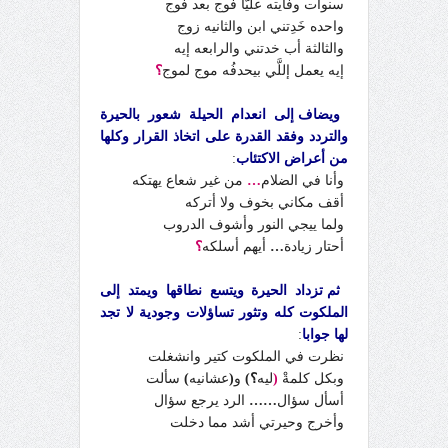
سنوات وفايته عليَّا فوج بعد فوج
واحده خَدِتني ابن والثانيه زوج
والثالثة أب خدتني والرابعه إيه
إيه يعمل إللَّي بيحدفُه موج لموج
؟
ويضاف إلى انعدام الحيلة شعور بالحيرة
والتردد وفقد القدرة على اتخاذ القرار وكلها
من أعراض الاكتئاب
:
وأنا في الضلام
…
من غير شعاع يهتكه
أقف مكاني بخوف ولا أتركه
ولما ييجي النور وأشوف الدروب
أحتار زيادة
…
أيهم أسلكه
؟
ثم تزداد الحيرة ويتسع نطاقها ويمتد إلى
الملكوت كله وتثور تساؤلات وجودية لا تجد
لها جوابا
:
نظرت في الملكوت كتير وانشغلت
وبكل كلمةْ
(
ليه
؟)
و
(
عشانيه
)
سألت
أسأل سؤال
……
الرد يرجع سؤال
وأخرج وحيرتي أشد مما دخلت