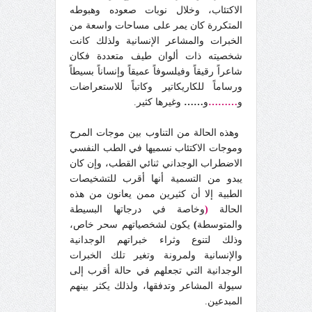
الاكتئاب، وخلال نوبات صعوده وهبوطه
المتكررة كان يمر على مساحات واسعة من
الخبرات والمشاعر الإنسانية ولذلك كانت
شخصيته ذات ألوان طيف متعددة فكان
شاعراً رقيقاً وفيلسوفاً عميقاً وإنساناً بسيطاً
ورساماً للكاريكاتير وكاتباً للاستعراضات
و
………
و
……
وغيرها كثير.
وهذه الحالة من التناوب بين موجات المرح
وموجات الاكتئاب نسميها في الطب النفسي
الاضطراب الوجداني ثنائي القطب، وإن كان
يبدو من التسمية أنها أقرب للتشخيصات
الطبية إلا أن كثيرين ممن يعانون من هذه
الحالة
(
وخاصة في درجاتها البسيطة
والمتوسطة
)
يكون لشخصياتهم سحر خاص،
وذلك لتنوع وثراء خبراتهم الوجدانية
والإنسانية ولمرونة وتغير تلك الخبرات
الوجدانية التي تجعلهم في حالة أقرب إلى
سيولة المشاعر وتدفقها، ولذلك يكثر بينهم
المبدعين.