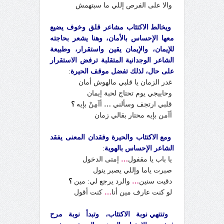
والا على الفرص إللي ما سبتهمش
ويخالط الاكتئاب مشاعر قلق وخوف يضيع
معها الإحساس بالأمان، وهنا يشعر بحاجته
للإيمان، والإيمان يقين واستقرار، وطبيعة
الشاعر الوجدانية المتقلبة ترفض الاستقرار
على حال، لذلك تفضل موقف الحيرة
:
غدر الزمان يا قلبي مالهوش أمان
وحاييجي يوم تحتاج لحبة إيمان
قلبي ارتجف وسألني
…
أآمِنْ بإيه
؟
أآمن بإيه محتار بقالي زمان
ومع الاكتئاب والحيرة وفقدان المعنى يفقد
الشاعر الإحساس بالهوية
:
يا باب يا مقفول
…
إمتى الدخول
صبرت ياما وإللي يصبر ينول
دقيت سنين
…
والرد يرجع لي: مين
؟
لو كنت عارف مين أنا
…
كنت أقول
وتنتهي نوبة الاكتئاب، وتبدأ نوبة مرح