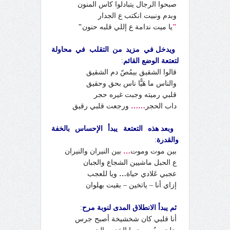
صبحوا الرجال يتبادلوا كاس المنون
وبدم ونبيت انكتب ع الجدار
"
يا ميت ندامة ع إللي قلبه حنون
"
ويدخل في مزيد من التقلب في محاولة
لتعتعة الوضع القائم
:
قالوا الشقيق بيمُصّ دم الشقيق
والناس ما هَيًّا ناس بحق وحقيق
قلبي رميته وجبت غيره حجر
داب الحجر
……
ورجعت قلبي رقيق
وبعد هذه التعتعة يبدأ الإحساس بالخفة
والقدرة
:
بين موت وموت
…
بين النيران والنيران
ع الحبل ماشيين الشجاع والجبان
عجبي عَلادي حياة
…
ويا للعجب
إزاي أنا – ياتخين – بقيت بهلوان
ثم يبدأ الانطلاق المدى لنوبة مرح
:
أنا قلبي كان شخشيخة أصبح جرس