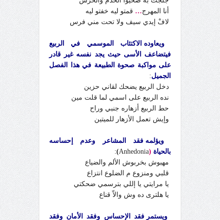
جلجت بُه صحيوا الخدم والحرس
أنا المهرج
…
قمتو ليه خفتو ليه
لافْ إيدي سيف ولا تحت مني فرس
ويعاوده الاكتئاب الموسمي في الربيع
فيتضاعف الأسى حيث يجد نفسه غير قادر
على مواكبة صحوة الطبيعة في هذا الفصل
الجميل
:
دخل الربيع يضحك لقاني حزين
نده الربيع على اسمي لما قلت مين
حط الربيع أزهاره جنبي وراح
وإيش تعمل الأزهار للميتين
ويؤلمه فقد المشاعر وعدم إحساسه
بالحياة
(
Anhedonia
)
:
مهبوش بخربوش الألم والضياع
قلبي ومنزوع م الضلوع انتزاع
يا مرايتي يا إللي بترسمي ضحكتي
يا هلترى ده وش والاّ قناع
ويستمر فقد الإحساس وفقد الأمان وفقد