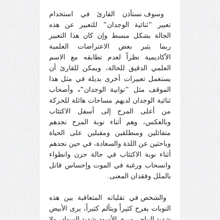
وسوف نستأذن القارئ في استخدام
تعبير
"
ثنائية الوجدان
"
للتعبير عن هذه
الحالة بشكل مبسط وإن كان هذا التعبير
ربما يثير بعض الاعتراضات العلمية
الأكاديمية نظراً لعدم تطابقه مع الاسم
العلمي الدقيق للحالة، ويمكن للقارئ أن
يستعمل تعبيرات أخرى بديلة في مثل هذا
الموقف مثل
"
نوابية الوجدان
"،
وأصحاب
ثنائية الوجدان لديهم مساحات هائلة للحركة
من أعلى المرح إلى أسفل الاكتئاب
وبالعكس، وهم أثناء نوبة المرح نجدهم
متفائلين ومنطلقين ومقبلين على الحياة
وباحثين عن اللذة والسعادة، في حين نجدهم
أثناء نوبة الاكتئاب في حالة حزن وانطواء
وانسحاب ورغبة في الموت وإحساس قاتل
بالملل وفقدان المعنى.
والشخص في تقلباته المتعاقبة بين هذه
النوبات يفرح كثيراً ويتألم كثيراً، يرى الأبيض
شديد البياض ويرى الأسود شديد السواد، ولا