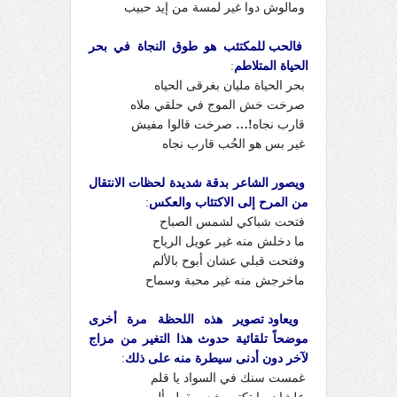
ومالوش دوا غير لمسة من إيد حبيب
فالحب للمكتئب هو طوق النجاة في بحر
الحياة المتلاطم
:
بحر الحياة مليان بغرقى الحياه
صرخت خش الموج في حلقي ملاه
قارب نجاه
!…
صرخت قالوا مفيش
غير بس هو الحُب قارب نجاه
ويصور الشاعر بدقة شديدة لحظات الانتقال
من المرح إلى الاكتئاب والعكس
:
فتحت شباكي لشمس الصباح
ما دخلش منه غير عويل الرياح
وفتحت قبلي عشان أبوح بالألم
ماخرجش منه غير محبة وسماح
ويعاود تصوير هذه اللحظة مرة أخرى
موضحاً تلقائية حدوث هذا التغير من مزاج
لآخر دون أدنى سيطرة منه على ذلك
:
غمست سنك في السواد يا قلم