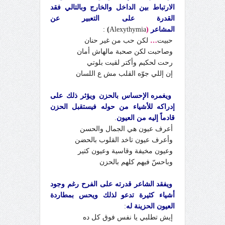
الارتباط بين الداخل والخارج وبالتالي فقد
القدرة على التعبير عن
المشاعر
(
Alexythymia
)
:
حبيت
…
لكن حب من غير حنان
وصاحبت لكن صحبة مالهاش أمان
رحت لحكيم وأكتر لقيت بلوتي
إن إللي جوّه القلب مش ع اللسان
ويغمره الإحساس بالحزن ويؤثر ذلك على
إدراكه للأشياء من حوله فيستقبل الحزن
قادماً إليه من العيون
.
أعرف عيون هي الجمال والحسن
وأعرف عيون تاخد القلوب بالحضن
وعيون مخيفة وقاسية وعيون كتير
وباحسّ فيهم كلهم بالحزن
ويفقد الشاعر قدرته على الفرح رغم وجود
أشياء كثيرة تدعو لذلك ويحس بمطاردة
العيون الحزينة له
:
إيش تطلبي يا نفس فوق كل ده