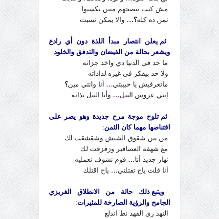
مش كنت تنصحهم منين يكسبوا
تمن ده كله
؟…
والا يمكن نسيت
ثم يعلن انتصار مبدأ اللذة دون أي رادع
ويشعر بحالة من الفيضان والتدفق والخلود
:
ما حد في الدنيا دي واخد جزاته
ولا حد بيفكر في غيره لذاذاته
ماتعرفيش يا حبيبتي
…
أنا وانتي مين
؟
إنتي عروس النيل
…
وأنا النيل بذاته
ثم تلوح موجة مرح جديدة وهو يصر على
اقتناصها مهما كان الثمن
:
من بين شقوق الشيش وشقشقت لك
مع شهقة العصافير وزقزقت لك
نهار جديد أنا
…
قوم نشوف نعمليه
أنا قلت ياح تقتلني
…
ياح اقتلك
ويتبع ذلك حالة من الانطلاق الغريزي
الجامح والرؤية الصارخة للمثيرات
:
النهد زي الفهد نط اندلع