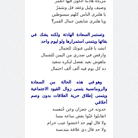
مزيكة هادية الكون فيها انغمر
وصيف وليل وعقد فل وسَمَرْ
يا هلترى الناس كلهم مبسوطين
ويا هلترى شايفين جمال القمر
؟
وتستمر السعادة الهادئة ولكنه يشك في
بقائها ويتمنى استمرارها ولو ليوم واحد
:
انشد يا قلبي غنوتك للجمال
وارقص في صدري من اليمن للشمال
ماهوش بعيد تفضل لبكره سعيد
ده كل يوم فيه ألف ألف احتمال
وهو في هذه الحالة من السعادة
والرومانسية يتمنى زوال القيود الاجتماعية
ويتمنى إطلاق حرية العلاقات بدون وصم
أخلاقي
:
حدوته عن جعران وعن خُنفسه
اتقابلوا حَبّوا بعض ساعة مسا
ولا قال لهم حد اختشوا عيب حرام
ولا حد قال دي علاقة متدنسة