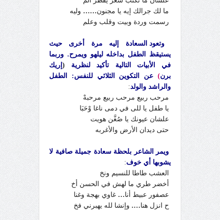
علشان ما تكتب شعر يقطر ألم
ما لك جرالك إيه يا مجنون
……
وليه
رسمت وردة وبيت وقلب وعلم
وتعود السعادة إليه مرة أخرى حيث
يستيقظ الطفل بداخله ليلهو ويمرح. وربما
في الأبيات التالية تأكيد
لنظرية
(
إريك
برن
)
عن التكوين الثلاثي للنفس: الطفل
والراشد والولد
:
مرحب ربيع مرحب ربيع مرحبهْ
يا طفل يا للى في دمى ناغا وْحَبَا
علشان عيونك يا صُغَّن هويت
حتى ديدان الأرض والأغربه
ويمر الشاعر بلحظة سعادة جميلة صافية لا
يشوبها أي خوف
:
العشب طاطا للنسيم ونخ
أخضر طري ما لهش في الحسن أخ
عصفور عبيط أنا
…
غاوي بهجة وغنا
ح انزل هنا
….
وإنشا لله يهبرني فخ