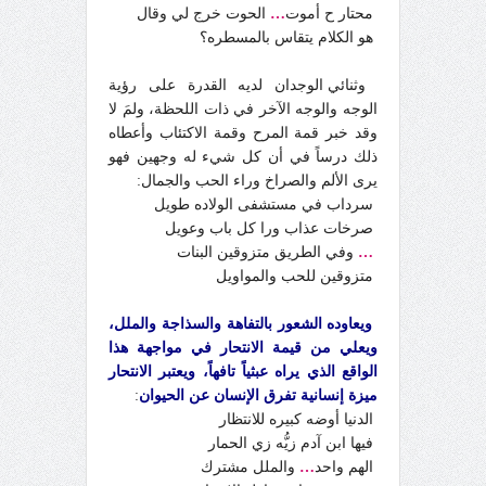
محتار ح أموت
…
الحوت خرج لي وقال
هو الكلام يتقاس بالمسطره؟
وثنائي الوجدان لديه القدرة على رؤية
الوجه والوجه الآخر في ذات اللحظة، ولمَ لا
وقد خبر قمة المرح وقمة الاكتئاب وأعطاه
ذلك درساً في أن كل شيء له وجهين فهو
يرى الألم والصراخ وراء الحب والجمال:
سرداب في مستشفى الولاده طويل
صرخات عذاب ورا كل باب وعويل
…
وفي الطريق متزوقين البنات
متزوقين للحب والمواويل
ويعاوده الشعور بالتفاهة والسذاجة والملل،
ويعلي من قيمة الانتحار في مواجهة هذا
الواقع الذي يراه عبثياً تافهاً، ويعتبر الانتحار
ميزة إنسانية تفرق الإنسان عن الحيوان
:
الدنيا أوضه كبيره للانتظار
فيها ابن آدم زيُّه زي الحمار
الهم واحد
…
والملل مشترك