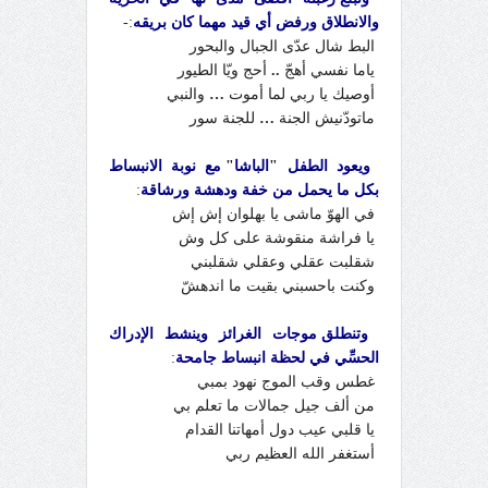
والانطلاق ورفض أي قيد مهما كان بريقه
:-
البط شال عدّى الجبال والبحور
ياما نفسي أهجّ
..
أحج ويّا الطيور
أوصيك يا ربي لما أموت
…
والنبي
ماتودّنيش الجنة
…
للجنة سور
ويعود الطفل
"
الباشا
"
مع نوبة الانبساط
بكل ما يحمل من خفة ودهشة ورشاقة
:
في الهوّ ماشى يا بهلوان إش إش
يا فراشة منقوشة على كل وش
شقلبت عقلي وعقلي شقلبني
وكنت باحسبني بقيت ما اندهشّ
وتنطلق موجات الغرائز وينشط الإدراك
الحسِّي في لحظة انبساط جامحة
:
غطس وقب الموج نهود بمبي
من ألف جيل جمالات ما تعلم بي
يا قلبي عيب دول أمهاتنا القدام
أستغفر الله العظيم ربي