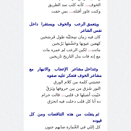
الخوف
…
كأنه كلب سد الطريق
وكنت عاوز أقتله
…
بس خفت
ويتعمق الرعب والخوف ويستقرا داخل
نفس الشاعر
:
كان فيه زمان سِحليَّة طول فَرسَخين
كهفين عيونها وخَشْمَها بَرْبخين
ماتت
…
لكين الرعب لم عمره مات
مع إنه فات بدل التاريخ تاريخين
وتتداخل مشاعر الإعجاب والانبهار مع
مشاعر الخوف فتعكر عليه صفوه
:
عجبتني كلمة من كلام الورق
النور شَرَق من بين حروفها وبَرَقْ
حبّيت أشيلها ف قلبي
…
قالت حرام
ده أنا كل قلب دخلت فيه اتحرَق
ثم ينفلت من هذه التناقضات ومن كل
قيوده
:
كل إللي في الخّمارة صابهم جنون