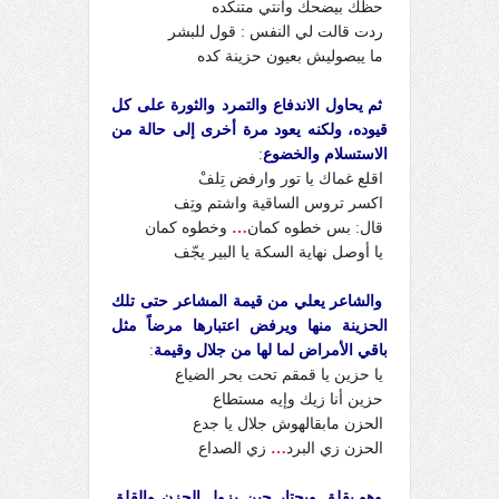
حظك بيضحك وانتي متنكده
ردت قالت لي النفس : قول للبشر
ما يبصوليش بعيون حزينة كده
ثم يحاول الاندفاع والتمرد والثورة على كل
قيوده، ولكنه يعود مرة أخرى إلى حالة من
الاستسلام والخضوع
:
اقلع غماك يا تور وارفض تِلفْ
اكسر تروس الساقية واشتم وتِف
قال: بس خطوه كمان
…
وخطوه كمان
يا أوصل نهاية السكة يا البير يجّف
والشاعر يعلي من قيمة المشاعر حتى تلك
الحزينة منها ويرفض اعتبارها مرضاً مثل
باقي الأمراض لما لها من جلال وقيمة
:
يا حزين يا قمقم تحت بحر الضياع
حزين أنا زيك وإيه مستطاع
الحزن مابقالهوش جلال يا جدع
الحزن زي البرد
…
زي الصداع
وهو يقلق ويحتار حين يزول الحزن والقلق