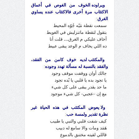
ويراوده الخوف من الغوص في أعماق
الاكتئاب مرة أخرى فالاكتئاب عنده يساوي
الغرق
:
سمعت نقطة مَيّه جُوّه المحيط
بتقول لنقطة ماتنزليش في الغويط
أخاف عليكي م الغرق
…
قلت أنا
ده اللي يخاف م الوعد يبقى عبيط
والمكتئب لديه خوف كامن من الفقد،
والفقد بالنسبة له مسألة تهدد وجوده
:
جالك أوان ووقفت موقف وجود
يا تجود بده يا قلبي يا بْده تجود
ما حد يقدر يبقى على كل شيء
مع إن –عجبي- كل شيء موجود
ولا يعوض المكتئب في هذه الحياة غير
نظرة تقدير ولمسة حب
:
كيف شفت قلبي والنبي يا طبيب
هَمَد ومات والا سامع له دبيب
قاللي لقيته مختنق بالدموع