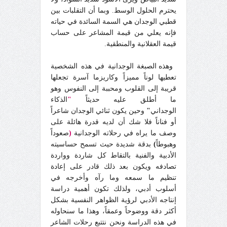
يحترم الحلول الوسط. وبما أن التقلبات بين
قطبي الوجدان هي السمة السائدة في حياته
فإنه يعلي من قيمة المشاعر على حساب
قيمة العقلانية والمنطقية.
وهذه الصبغة الوجدانية في هذه الشخصية
تعطيها لوناً مميزاً وكاريزما آسرة تجعلها
قريبة إلى القلوب ومحببة إلى النفوس وهو
ما أطلق عليه حديثاً
"
الذكاء
الوجداني
"
وحين يكون ثنائي الوجدان شاعراً
أو فناناً فلا شك أن لديه قدرة هائلة على
وصف ما يراه في رحلاته الوجدانية
(
صعوداً
وهبوطاً
)
بدقة شديدة حيث تسمح حساسيته
الأدبية والفنية بالتقاط كل شاردة وواردة
تصادفه ويكون بعد ذلك قادر على إعادة
تنظيم ما سمعه وما رآه وأخرجه في
أسلوب أدبي، ولذلك تكون أهمية دراسة
إنتاجه الأدبي لرؤية الظواهر النفسية بشكل
أكثر دقة ووضوحاً وعمقاً، وهذا ما سنحاوله
في هذه الدراسة ونحن نتتبع رحلات الشاعر