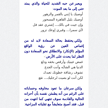
ويعبر عن حبه الشديد للحياة والذي يمتد
حتى إلى ما بعد الموت
:
أوصيك يا إبني بالقمر والزهور
أوصيك بليل القاهرة المسحور
وإن جيت في بالك
…
إشتري عقد فل
لأي سمرا
…
وقبري إوعك تزور
ولكي يحتفظ بحالة السعادة لابد له من
إغماص العين عن رؤية الواقع
المؤلم
(
الإنكار
)
والانطلاق نحو السعادة دون
النظر لما يحدث على الأرض
:-
غمض عينيك وأرقص بخفه ودلع
الدنيا هي الشابّه وأنت الجدع
تشوف رشاقة خطوتك تعبدك
لكن أنت لو بصيت لرجليك
…
تقع
ولكن سرعان ما تعود مخاوفه وحساباته
على الرغم من أنه يطمئن نفسه بأن أحزانه
الحالية والقادمة سوف تنتهي كما انتهت من
قبل، فقد أصبح متعايشاً مع تقلباته المزاجية
: