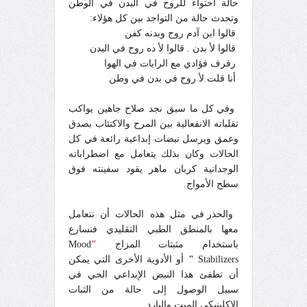
حالة احتواء للروح في البدن في الوطن
وتحدث حالة من التواجد بين كل هؤلاء:
قالوا ابن آدم روح وبدنه كفن
قالوا لأ بدن . قالوا لأ ده روح في البدن
رفرف فؤادي مع الرايات في الهوا
أنا قلت لأ روح في بدن في وطن
وفي كل ما سبق نجد صلاح جاهين يواكب
تقلباته الانفعالية بين المرح والاكتئاب بصدق
وعمق ويرسل نبضات إبداعية رائعة في كل
الحالات وكان بذلك يتعامل مع اضطراباته
الوجدانية كربان ماهر يقود سفينته فوق
سطح الأمواج.
والحذر في مثل هذه الحالات أن نتعامل
معها بالمنطق الطبي التقليدي فنسارع
باستخدام مثبتات المزاج
"
Mood
Stabilizers
"
أو الأدوية الأخرى التي يمكن
أن تطفئ هذا النبض الإبداعي الحي في
سبيل الوصول إلى حالة من الثبات
الإكلينيكي الميت والبارد.