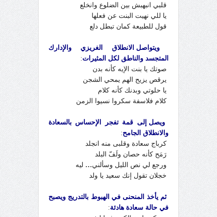
قلبي انبهبش بين الضلوع وانخلع
يا للي نهيت البنت عن فعلها
قول للطبيعة كمان تبطل دلع
ويتواصل الانطلاق الغريزي والإدارك
المتجسد والناطق لكل المثيرات
:
صوتك يا بنت الإيه كأنه بدن
يرقص يزيح الهم يمحي الشجن
يا حلوتي وبدنك كأنه كلام
كلام فلاسفة سكروا نسيوا الزمن
ويصل إلى قمة تفجر الإحساس بالسعادة
والانطلاق الجامح
:
كرباج سعادة وقلبى منه انجلد
رَمَح كأنه حصان ولَفّ البلد
ورجع لي نص الليل وسألني
…
ليه
خجلان تقول إنك سعيد يا ولد
ثم يأخذ المنحنى في الهبوط بالتدريج ويصبح
في حالة سعادة هادئة
: