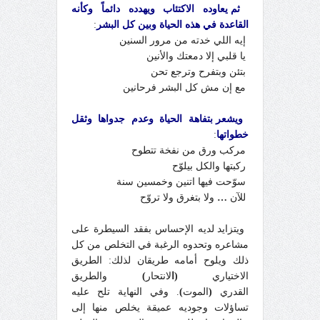
ثم يعاوده الاكتئاب ويهدده دائماً وكأنه
القاعدة في هذه الحياة وبين كل البشر
:
إيه اللي خدته من مرور السنين
يا قلبي إلا دمعتك والأنين
بتئن وبتفرح وترجع تحن
مع إن مش كل البشر فرحانين
ويشعر بتفاهة الحياة وعدم جدواها وثقل
خطواتها
:
مركب ورق من نفخة تتطوح
ركبتها والكل بيلوّح
سوّحت فيها اتنين وخمسين سنة
للآن
…
ولا بتغرق ولا تروّح
ويتزايد لديه الإحساس بفقد السيطرة على
مشاعره وتحدوه الرغبة في التخلص من كل
ذلك ويلوح أمامه طريقان لذلك: الطريق
الاختياري
(ا
لانتحار
)
والطريق
القدري
(
الموت
)
. وفي النهاية تلح عليه
تساؤلات وجوديه عميقة يخلص منها إلى