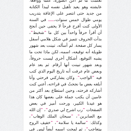
تعلمت ما لم أكن أتصوره، علماً وواقعاً.
عايشته وهو يعيد تأهيل نفسه ليبدأ الكتابة
من جديد حتى انتصر‏ ‏على ‏الإعاقة‏ ‏بتدريب‏
‏يومي ‏طوال‏ ‏خمس‏ سنوات‏،
.....
في ‏السنة‏
‏الأولى ‏كنت‏ ‏أفرح‏ ‏فرحاً‏ ‏لا‏ ‏يخفى ‏حين‏ ‏أنجح‏
‏أن‏ ‏أقرأ‏ ‏حرفاً‏ ‏واحداً‏ ‏بين‏ ‏كل‏ ‏ما‏
"
‏شخبط‏
"
،
‏بدأت‏ ‏الحروف‏ ‏تتميز‏ ‏في ‏شكل‏ ‏هلامي ‏أسفل‏
‏يسار‏ ‏كل‏ ‏صفحة‏. ‏لم‏ ‏أسأله‏، ‏تبينت‏ ‏بعد‏ ‏شهور‏
‏طويلة‏ ‏أنه‏ ‏توقيعه‏، ‏اسمه‏، ‏لكن‏ ‏ماذا‏ ‏تحت‏ ‏ما‏
‏يشبه‏ ‏التوقيع‏، ‏أشكال‏ ‏أخرى ‏ليست‏ ‏حروفاً‏،
‏وبعد‏ ‏شهور‏ ‏تبينت‏ ‏أنها‏ ‏أرقام. ‏ثم‏ ‏بعد‏ ‏عام‏
‏وبعض‏ ‏عام‏ ‏عرفت‏ ‏أنه‏ تاريخ اليوم الذي كتب
فيه
"
الواجب
"
‏. ‏وكان‏ ‏يشاركني ‏فرحتي ‏وأنا‏
‏أبلغه‏ ‏بعض‏ ‏ما‏ ‏نجحتُ‏ ‏في ‏قراءته‏، ‏أعني ‏كنت‏
‏أشاركه‏ ‏فرحته‏، ‏وحين‏ ‏استطاع‏ ‏بعد‏ ‏أكثر‏ ‏من‏
‏عامين‏ ‏أن‏ ‏يكتب‏ ‏جملة‏ ‏على ‏بعضها‏ ‏كان‏ ‏هذا‏
‏هو‏ ‏عيدنا‏ ‏الكبير‏، ‏ورحت‏ ‏أميز‏ ‏في ‏بعض‏
‏الصفحات‏
"
‏رب‏ ‏اشرح‏ ‏لي ‏صدري‏
"
،
"
إن الله
مع الصابرين
"
،
"
سبحان الملك الوهاب
"
،
وكذلك:
"
سالمة يا سلامة
"
،
"
خفيف الروح
بيتعاجب
"
، ثم لمحت اسمه أيضاً ليس في