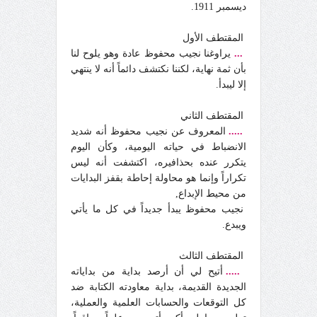
ديسمبر 1911.
المقتطف الأول
...
يراوغنا نجيب محفوظ عادة وهو يلوح لنا
بأن ثمة نهاية، لكننا نكتشف دائماً أنه لا ينتهي
إلا ليبدأ.
المقتطف الثاني
.....
المعروف عن نجيب محفوظ أنه شديد
الانضباط في حياته اليومية، وكأن اليوم
يتكرر عنده بحذافيره، اكتشفت أنه ليس
تكراراً وإنما هو محاولة إحاطة بقفز البدايات
من محيط الإبداع,
نجيب محفوظ يبدأ جديداً في كل ما يأتي
ويبدع.
المقتطف الثالث
.....
أتيح لي أن أرصد بداية من بداياته
الجديدة القديمة، بداية معاودته الكتابة ضد
كل التوقعات والحسابات العلمية والعملية،