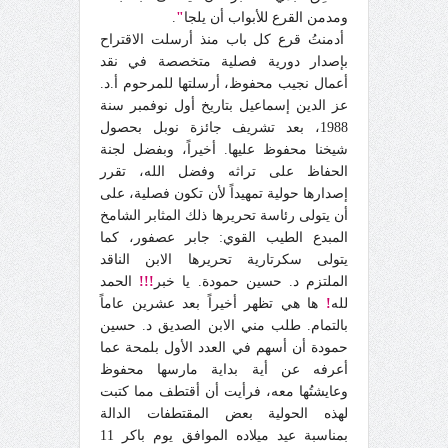
ومدمن القرع للأبواب أن يلجا
"
.
أدمنتُ قرع كل باب منذ أرسلت الاقتراح
بإصدار دورية فصلية متخصصة في نقد
أعمال نجيب محفوظ، أرسلتها للمرحوم أ.د.
عز الدين إسماعيل بتاريخ أول نوفمبر سنة
1988، بعد تشريف جائزة نوبل بحصول
شيخنا محفوظ عليها. أخيراً، وبفضل لجنة
الحفاظ على تراثه وفضل الله، تقرر
إصدارها حولية تمهيداً لأن تكون فصلية، على
أن يتولى رئاسة تحريرها ذلك المثابر الشامخ
المبدع الطيب القوي: جابر عصفور، كما
يتولى سكرتارية تحريرها الابن الناقد
الملتزم د. حسين حمودة. يا خبر
!!!
الحمد
لله
!
ها هي تظهر أخيراً بعد عشرين عاماً
بالتمام. طلب مني الابن الصديق د. حسين
حمودة أن أسهم في العدد الأول بلمحة عما
أعرفه عن أية بداية مارسها محفوظ
وعايشتُها معه، فرأيت أن أقتطف مما كتبت
لهذه الحولية بعض المقتطفات الدالة
بمناسبة عيد ميلاده الموافق يوم باكر 11