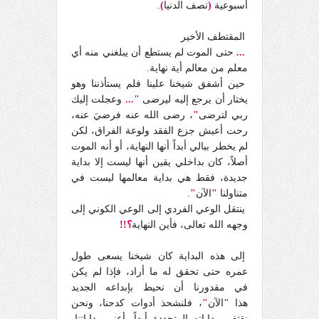
أسبوعية
(
نصف الدنيا
)
.
المقتطف الأخير
...
حتى الموت لم يستطع أن يبلغني منه أي
معلم من معالم أية نهاية.
حين أشفق شيخنا علينا فلم يستأذننا وهو
يختار أن يرجع إليه ليرضى
"...
وعجلت إليك
ربي لترضى
"
، رضى الله عنه فرضيَ عنه،
رحت أعيش جزع الفقد ولوعة الفراق، لكن
لم يخطر ببالي أبداً أنها النهاية، أو أنه الموت
أصلاً، كان بداخلي يقين أنها ليست إلا بداية
جديدة، فقط هي بداية معالمها ليست في
متناولنا
"
الآن
"
.
ينتقل الوعي الفردي إلى الوعي الكوني إلى
وجهه الله تعالى، فأين النهاية
؟!!
إلى هذه البداية كان شيخنا يسعى طول
عمره حتى تحقق له ما أراد، فإذا لم يكن
في مقدورنا أن نحيط بإبداعه الجديد
هذا
"
الآن
"
، فلنشحذ أدوات كدحنا، ونحن
نقتفي بداياته المتجددة أبداً، أعني بداياتنا،