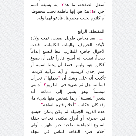
أسفل الصفحة، ما هذا
؟
إنه يسبقه اسم
آخر، آه
!!
هذا هو: إنها فاطمة نجيب محفوظ،
أم كلثوم نجيب محفوظ، فأدعو لهما وله.
المقتطف الرابع
.....
بعد مخاض طويل صعب، تمت ولادة
الأولاد الحروف والبنات الكلمات، فبدت
الأحوال جاهزة للتقارب معا لتصنع إبداعاً
جديداً، تيقنت أنه أصبح قادراً على أن يصوغ
أفكاره هو، وليس فقط أن يخط اسمه أو
اسم إحدى كريمتيه أو آية قرآنية كريمة،
‏تأكدت أنه على وشك أن
"
يعملها
"
، تجرأت
فسألته،‏ ‏هل‏ ‏ثم‏ ‏شيء ‏في ‏الطريق‏
؟
‏ ‏أجابني
‏مبتسماً‏ ‏وهو‏ ‏يشير‏ ‏إلى ‏دماغه‏ ‏أنه‏
‏يشعر‏
"
‏بنغبشة‏
"
‏ربما‏ ‏يتمخص‏ ‏منها‏ ‏شيء ‏ما‏،
‏وقد‏ ‏كان‏، فكانت
"
أحلام فترة النقاهة
"
.
هذه الذرية الجميلة لم يكن يمكن حبسها
في حجرته أو أدراج مكتبه، فجاءت حفلة
السبوع الجماعية صاخبة حين ظهرت أولى
أحلام فترة النقاهة للناس في مجلة