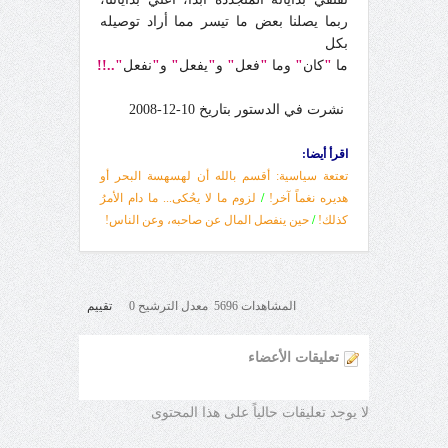
ربما يصلنا بعض ما تيسر مما أراد توصيله
بكل
ما
"
كان
"
وما
"
فعل
"
و
"
يفعل
"
و
"
نفعل
"..!!
نشرت في الدستور
بتاريخ 10-12-2008
اقرأ أيضا:
تعتعة سياسية: أقسم بالله أن لهسهسة البحر أو
هديره نغماً آخر!
/
لزوم ما لا يحُكى... ما دام الأمرُ
كذلك!
/
حين ينفصل المال عن صاحبه، وعن الناس!
المشاهدات 5696 معدل الترشيح 0
تقييم
تعليقات الأعضاء
لا يوجد تعليقات حالياً على هذا المحتوى