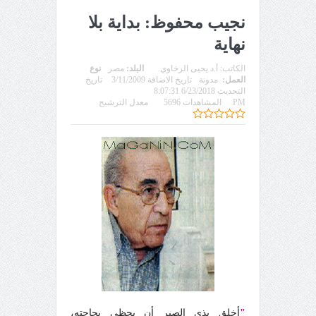
نجيب محفوظ: بداية بلا
نهاية
الكاتب:
أ.د يحيى الرخاوي
البلد:
مصر
نوع
العمل:
مدونة
تاريخ الاضافة 3/11/2009
تاريخ
التحديث 6/23/2018 8:07:31
PM
المشاهدات 5696
معدل الترشيح
"
أخلِق بذي الصبر أن يحظى بحاجته،