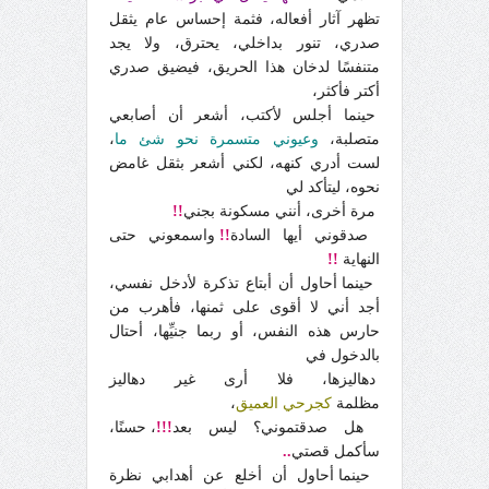
تظهر آثار أفعاله، فثمة إحساس عام يثقل
صدري، تنور بداخلي، يحترق، ولا يجد
متنفسًا لدخان هذا الحريق، فيضيق صدري
أكتر فأكثر،
حينما أجلس لأكتب، أشعر أن أصابعي
متصلبة،
وعيوني متسمرة نحو شئ ما
،
لست أدري كنهه، لكني أشعر بثقل غامض
نحوه، ليتأكد لي
مرة أخرى، أنني مسكونة بجني
!!
صدقوني أيها السادة
!!
واسمعوني حتى
النهاية
!!
حينما أحاول أن أبتاع تذكرة لأدخل نفسي،
أجد أني لا أقوى على ثمنها، فأهرب من
حارس هذه النفس، أو ربما جنيِّها، أحتال
بالدخول في
دهاليزها، فلا أرى غير دهاليز
مظلمة
كجرحي العميق
،
هل صدقتموني؟ ليس بعد
!!!
، حسنًا،
سأكمل قصتي
..
حينما أحاول أن أخلع عن أهدابي نظرة