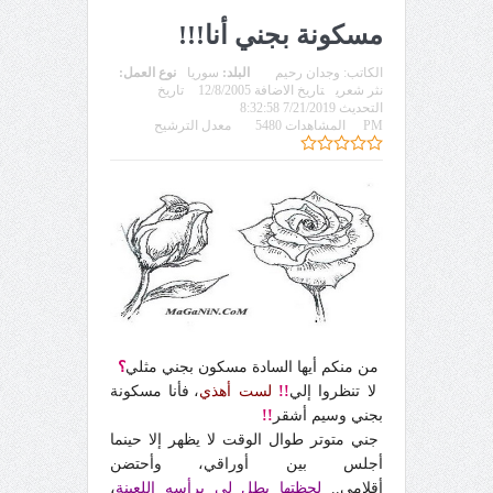
مسكونة بجني أنا!!!
الكاتب:
وجدان رحيم
البلد:
سوريا
نوع العمل:
نثر شعري
تاريخ الاضافة 12/8/2005
تاريخ
التحديث 7/21/2019 8:32:58
PM
المشاهدات 5480
معدل الترشيح
من منكم أيها السادة مسكون بجني مثلي
؟
لا تنظروا إلي
!!
لست أهذي
، فأنا مسكونة
بجني وسيم أشقر
!!
جني متوتر طوال الوقت لا يظهر إلا حينما
أجلس بين أوراقي، وأحتضن
أقلامي..
لحظتها يطل لي برأسه اللعينة
،