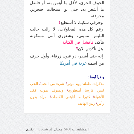
الخوف الجرئ، لأقل ما أؤمن به، أو فلنقل
ما أشعر به، حتى لو استحالت حنجرتي
محرقة،
وحرفي سكينا، لا أستطيع
!
رغم كل هذه المحاولات، لا زالت حالت
التلبس تنتابني، وشعوري أنني مسكونة
يتأكد،
فأفشل في الكتابة
هل تأكدتم الآن
؟
إنه جني أشقر، ذو عيون زرقاء، وأول حرف
من اسمه
غربة في أمريكا
واقرأ أيضا :
مذكرات طفلة: يوم موتي
/
شيء من الحب
/
الحب
ليس فارسا أسطوري
/
ولسوف نموت ككل
الأشياء
/
كثيرا ما أذابتني الكلمات
/
امرأة بدون
رأس
/
رنين الهاتف
المشاهدات 5480 معدل الترشيح 0
تقييم