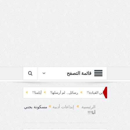
قائمة التصفح
لمَطَرِ!
أين القيادة!!
رسائل... لم أرسلها!
أيامنا!!
خيبة الأمل.... الأولى!
الرئيسية
إبداعات أدبية
مسكونة بجني
أنا!!!