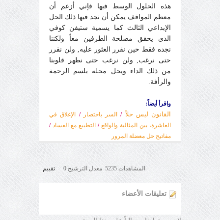
هذه الحلول الوسط فيها فإني أزعم أن
معظم المواقف يمكن أن نجد فيها ذلك الحل
الإبداعي الثالث كما يسمية ستيفن كوفي
الذي يحقق مصلحة الطرفين معاً ولكننا
نجده فقط حين نقرر العثور عليه, ولن نقرر
حتى نرغب, ولن نرغب حتى نطهر قلوبنا
من ذلك الداء ويحل محله بلسم الرحمة
والرأفة.
واقرأ أيضاً:
القانون ليس حلاً
/
السر باختصار
/
الإغلاق في
العاشرة، بين المثالية والواقع
/
التطبيع مع الفساد
/
مفاتيح حل معضلة المرور
المشاهدات 5235 معدل الترشيح 0
تقييم
تعليقات الأعضاء