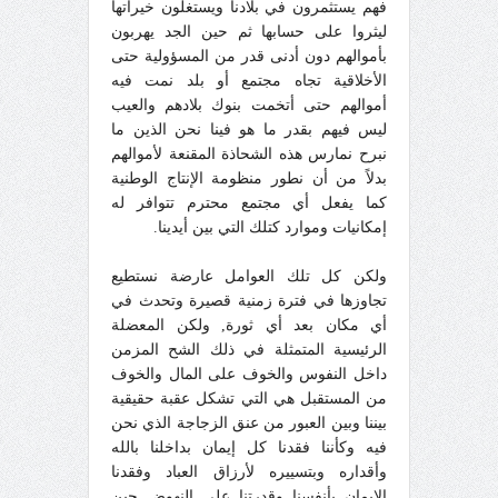
فهم يستثمرون في بلادنا ويستغلون خيراتها
ليثروا على حسابها ثم حين الجد يهربون
بأموالهم دون أدنى قدر من المسؤولية حتى
الأخلاقية تجاه مجتمع أو بلد نمت فيه
أموالهم حتى أتخمت بنوك بلادهم والعيب
ليس فيهم بقدر ما هو فينا نحن الذين ما
نبرح نمارس هذه الشحاذة المقنعة لأموالهم
بدلاً من أن نطور منظومة الإنتاج الوطنية
كما يفعل أي مجتمع محترم تتوافر له
إمكانيات وموارد كتلك التي بين أيدينا.
ولكن كل تلك العوامل عارضة نستطيع
تجاوزها في فترة زمنية قصيرة وتحدث في
أي مكان بعد أي ثورة, ولكن المعضلة
الرئيسية المتمثلة في ذلك الشح المزمن
داخل النفوس والخوف على المال والخوف
من المستقبل هي التي تشكل عقبة حقيقية
بيننا وبين العبور من عنق الزجاجة الذي نحن
فيه وكأننا فقدنا كل إيمان بداخلنا بالله
وأقداره وبتسييره لأرزاق العباد وفقدنا
الإيمان بأنفسنا وقدرتنا على النهوض حين