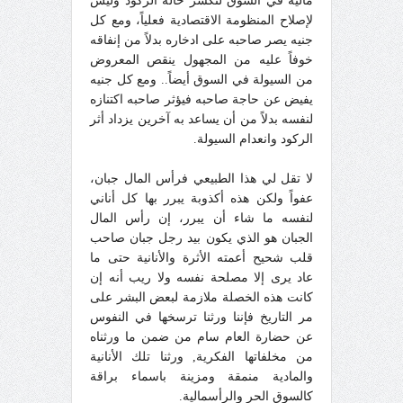
مالية في السوق لتكسر حالة الركود وليس
لإصلاح المنظومة الاقتصادية فعلياً، ومع كل
جنيه يصر صاحبه على ادخاره بدلاً من إنفاقه
خوفاً عليه من المجهول ينقص المعروض
من السيولة في السوق أيضاً.. ومع كل جنيه
يفيض عن حاجة صاحبه فيؤثر صاحبه اكتنازه
لنفسه بدلاً من أن يساعد به آخرين يزداد أثر
الركود وانعدام السيولة.
لا تقل لي هذا الطبيعي فرأس المال جبان،
عفواً ولكن هذه أكذوبة يبرر بها كل أناني
لنفسه ما شاء أن يبرر، إن رأس المال
الجبان هو الذي يكون بيد رجل جبان صاحب
قلب شحيح أعمته الأثرة والأنانية حتى ما
عاد يرى إلا مصلحة نفسه ولا ريب أنه إن
كانت هذه الخصلة ملازمة لبعض البشر على
مر التاريخ فإننا ورثنا ترسخها في النفوس
عن حضارة العام سام من ضمن ما ورثناه
من مخلفاتها الفكرية, ورثنا تلك الأنانية
والمادية منمقة ومزينة باسماء براقة
كالسوق الحر والرأسمالية.