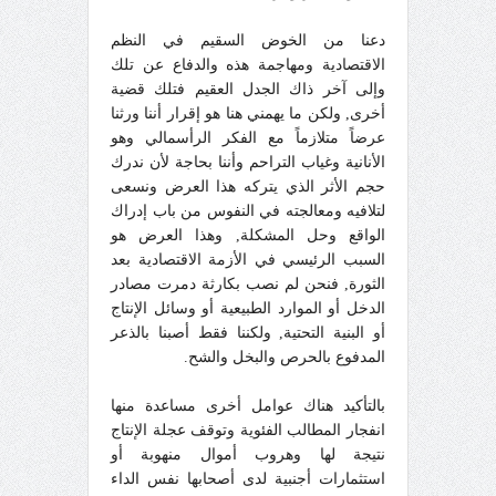
دعنا من الخوض السقيم في النظم
الاقتصادية ومهاجمة هذه والدفاع عن تلك
وإلى آخر ذاك الجدل العقيم فتلك قضية
أخرى, ولكن ما يهمني هنا هو إقرار أننا ورثنا
عرضاً متلازماً مع الفكر الرأسمالي وهو
الأنانية وغياب التراحم وأننا بحاجة لأن ندرك
حجم الأثر الذي يتركه هذا العرض ونسعى
لتلافيه ومعالجته في النفوس من باب إدراك
الواقع وحل المشكلة, وهذا العرض هو
السبب الرئيسي في الأزمة الاقتصادية بعد
الثورة, فنحن لم نصب بكارثة دمرت مصادر
الدخل أو الموارد الطبيعية أو وسائل الإنتاج
أو البنية التحتية, ولكننا فقط أصبنا بالذعر
المدفوع بالحرص والبخل والشح.
بالتأكيد هناك عوامل أخرى مساعدة منها
انفجار المطالب الفئوية وتوقف عجلة الإنتاج
نتيجة لها وهروب أموال منهوبة أو
استثمارات أجنبية لدى أصحابها نفس الداء