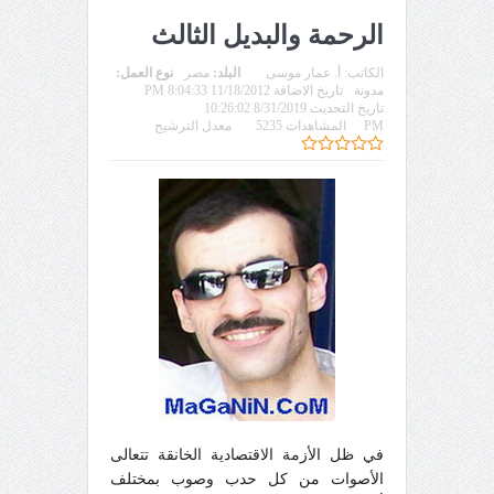
الرحمة والبديل الثالث
الكاتب:
أ‌. عمار موسى
البلد:
مصر
نوع العمل:
مدونة
تاريخ الاضافة 11/18/2012 8:04:33 PM
تاريخ التحديث 8/31/2019 10:26:02
PM
المشاهدات 5235
معدل الترشيح
في ظل الأزمة الاقتصادية الخانقة تتعالى
الأصوات من كل حدب وصوب بمختلف