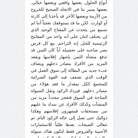
أنواع الحلول, بعضها واقعي وبعضها خيالي,
بعضها يسير بنا في الاتجاه الصحيح للخروج
من الأزمة وبعضها الآخر قد يأخذنا إلى كارثة
أو كوارث. لكن ما قد يستوقفك تعجباً أننا لم
نسمع من يتحدث عن المفتاح الوحيد الذي
لن يختلف اثنان على أنه واحد من المفاتيح
الرئيسية للحل, إنه التراحم. مع كل قرض
يصر صاحبه على تحصيله أياً كان الثمن قد
تدفع منشأة الثمن بإشهار إفلاسها ويفقد
المزيد من الأفراد مصادر دخلهم ويضاف
عبء جديد من البطالة إلى سوق العمل في
الوقت الذي تضعف فيه القوة الشرائية
للمجتمع ككل بمقدار ما فقد هؤلاء من
مصادر دخلهم. فيزداد الركود وتقل السيولة
المتاحة في السوق فتعجز مجدداً مزيد من
المنشآت وكذلك الأفراد عن سداد ما عليهم
من مستحقات فيشهرون إفلاسهم وهكذا
دواليك حتى نصل إلى حالة الركود التام, ثم
تتعالى الصيحات بعدها طلباً للاستثمارات
الأجنبية والقروض فقط لتكون هناك سيولة