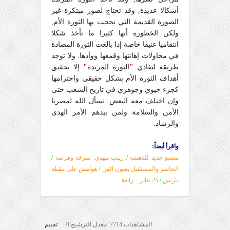
أشكالا عديدة, وقد تحتاج لصور مبتكرة غير
الصورة القديمة التي نجحت بها الثورة الأم,
ولكن الخطورة أنها كثيرا ما تأخذ شكلا
انتقاميا عنيفا خاصة إذا بالغت الثورة المضادة
في محاولات إهانتها وقمعها ووأدها. ولا توجد
طريقة لتفادي
"
الثورة المرتدة
"
إلا تحقيق
أهداف الثورة الأم بشكل حقيقي واحترامها
كجزء حيوي وجوهري في تاريخ الشعب حتى
وإن اختلف معه البعض. نسأل الله لمصرنا
الأمن والسلامة ولمن بيدهم الأمر الهدى
والرشاد.
واقرأ أيضاً:
متسع جديد للدهشة
/
زينب مهدي: صرخة وفرصة
/
الحاضر والمستقبل بعيون الفن
/
هوامش على مقتلة
باريس
/
25 يناير... رابعة
المشاهدات 7714 معدل الترشيح 0
تقييم