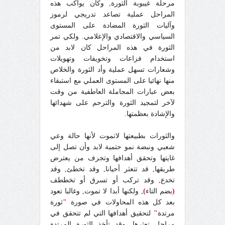
مرحلة غيبوبة الثورة, وكان يواكب هذه
المراحل عملية تصاعد تدريجي لرموز
وآليات الثورة المضادة على المستوى
السياسي والاقتصادي والإعلامي. ولكي تمر
الثورة في هذه المراحل كان لابد من
استخدام فزاعات وتخويفات وتهويلات
وشعارات تسهل عملية وأد الثورة والخلاص
منها نهائيا على المستوى العملي مع استبقاء
بعض عبارات المجاملة العاطفية من وقت
لآخر لتمجيد الثورة والترحم على شهدائها
والإشادة بعظمتها.
والثورات بطبيعتها لاتموت لأنها حالة وعي
شعبي ونبضة نمو حتمية لابد وأن تصل إلى
غايتها وتحقق أهدافها وتجرف من يعترض
طريقها, قد تتعثر أحيانا, وقد تخطئ, وقد
تخدع, وقد تركب أو تسرق أو تخططف
(
بضم التاء
)
, ولكنها أبدا لا تموت, وغالبا تعود
بعد كل هذه المحاولات في صورة
"
ثورة
مرتدة
"
لتحقيق أهدافها التي لم تتحقق في
مراحل تعثرها, وقد تأخذ الثورة المرتدة