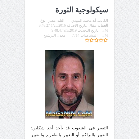
سيكولوجية الثورة
الكاتب:
أ.د محمد المهدي
البلد:
مصر
نوع
العمل:
مقال
تاريخ الاضافة 1/25/2016 3:48:27
PM
تاريخ التحديث 9/3/2019 9:48:47
PM
المشاهدات 7714
معدل الترشيح
التغيير في الشعوب قد يأخذ أحد شكلين:
التغيير بالتراكم أو التغيير بالطفرة, والتغيير