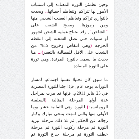
وحين تطمئن الثورة المضادة إلى استتباب
الأمور لها تتراكم وتتعاظم أخطائها
..
ويحدث
بالتوازي تراكم وتعاظم الغضب الشعبي منها
ومن رموزها, ويصبح الشعب على
"
الشاحن
"
, وقد تحتاج عملية الشحن لشهور
أو سنوات حتى تصل الشحنة إلى النقطة
الحرجة
(
وهي انتفاض وخروج 15% من
الشعب على الأقل للمطالبة بالتغيير
)...
هنا
يحدث ما يسمى بالثورة المرتدة, وهي ثورة
على الثورة المضادة.
ما سبق كان تحليلا نفسيا اجتماعيا لمسار
الثورات بوجه عام, فإذا جئنا للثورة المصرية
في 25 يناير 2011م, فإنها قد مرت بمراحل
عدة أولها المرحلة المثالية
(
السلمية
الرومانسية
)
للثورة وهي الثمانية عشر يوما
الأولى منها والتي انتهت بتنحي مبارك وكبار
رجاله عن الحكم, ثم تلا ذلك مرحلة تبريد
الثورة ثم مرحلة ركوب الثورة ثم مرحلة
خطف الثورة ثم مرحلة خداع الثورة ثم