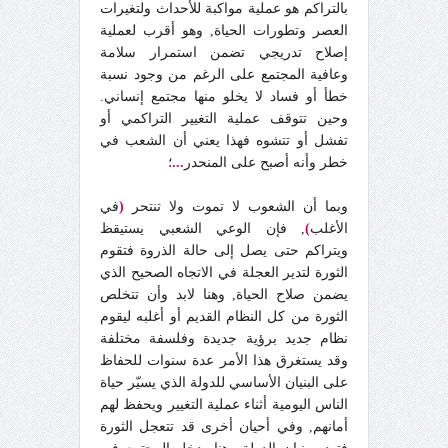
بالتراكم هو عملية مواكبة للأحداث ولتغيرات
العصر وتطورات الحياة, وهو أقرب لعملية
إصلاح تدريجي تضمن استمرار سلامة
وعافية المجتمع على الرغم من وجود نسبة
خطأ أو فساد لا يخلو منها مجتمع إنساني.
وحين تتوقف عملية التغيير التراكمي أو
تفشل أو تتشوه فهذا يعني أن الشعب في
خطر وأنه أصبح على المنحدر
...
؛
وبما أن الشعوب لا تموت ولا تنتحر
(
في
الأغلب
)
, فإن الوعي الشعبي يستيقظ
ويتراكم حتى يصل إلى حالة الذروة فتقوم
الثورة لتدير العجلة في الاتجاه الصحيح الذي
يضمن صلاح الحياة, وهنا لابد وأن تتخلص
الثورة من كل النظام القديم أو أغلبه ليقوم
نظام جديد برؤية جديدة وفلسفة مختلفة
وقد يستغرق هذا الأمر عدة سنوات للحفاظ
على البنيان الأساسي للدولة الذي يسيّر حياة
الناس اليومية أثناء عملية التغيير ويحفظ لهم
أمانهم, وفي أحيان أخرى قد تتعجل الثورة