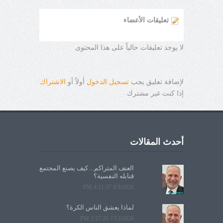
تعليقات الأعضاء
لا يوجد تعليقات حالياً على هذا المحتوى
لإضافة تعليق يجب
تسجيل الدخول
أولاً أو
الاشتراك
إذا كنت غير مشترك
أحدث المقالات
العنف المتراكم... كيف يصنع المجتمع
قنابله النفسية؟
8/9/2026 4:11:57 PM
لماذا يعشق الناس الكرة؟
7/13/2026 2:27:26 PM