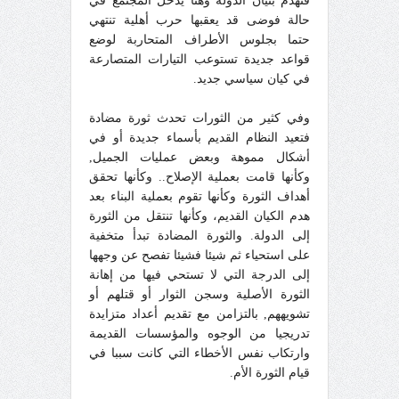
فتهدم بنيان الدولة وهنا يدخل المجتمع في
حالة فوضى قد يعقبها حرب أهلية تنتهي
حتما بجلوس الأطراف المتحاربة لوضع
قواعد جديدة تستوعب التيارات المتصارعة
في كيان سياسي جديد.
وفي كثير من الثورات تحدث ثورة مضادة
فتعيد النظام القديم بأسماء جديدة أو في
أشكال مموهة وبعض عمليات الجميل,
وكأنها قامت بعملية الإصلاح.. وكأنها تحقق
أهداف الثورة وكأنها تقوم بعملية البناء بعد
هدم الكيان القديم، وكأنها تنتقل من الثورة
إلى الدولة. والثورة المضادة تبدأ متخفية
على استحياء ثم شيئا فشيئا تفصح عن وجهها
إلى الدرجة التي لا تستحي فيها من إهانة
الثورة الأصلية وسجن الثوار أو قتلهم أو
تشويههم, بالتزامن مع تقديم أعداد متزايدة
تدريجيا من الوجوه والمؤسسات القديمة
وارتكاب نفس الأخطاء التي كانت سببا في
قيام الثورة الأم.