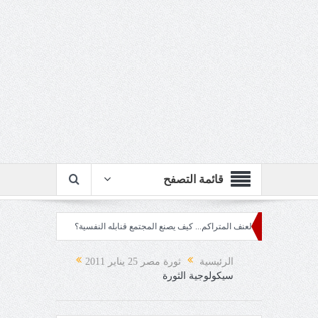
قائمة التصفح
لة!!
العنف المتراكم... كيف يصنع المجتمع قنابله النفسية؟
ربع قرن!!
رزقٌ م
عينيه!
الرئيسية
ثورة مصر 25 يناير 2011
سيكولوجية الثورة