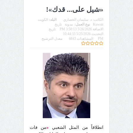
«شيل على... قدك»!
الكاتب:
د. سليمان الخضاري
البلد:
الكويت
Kuwait
نوع العمل:
مدونة
تاريخ
الاضافة 5/26/2026 3:50:13 PM
تاريخ
التحديث 5/25/2026 10:44:33
PM
المشاهدات 6843
معدل الترشيح
انطلاقاً من المثل الشعبي
«
من فات