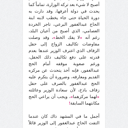
أصبح لا شيء بعد تركه الوزارة، تماماً كما
يحدث في دولة أعرفها، وقد دارت به
دورة الحياة حتى جاء يخطب لابنه ابنة
الحاج عبدالغفور البرعي، تاجر الخردة
العصامي، الذي أصبح من أعيان البلد،
رغم أنه
«
لا يفك الخط
»
، وقد وصلت
مفاوضات تكاليف الزواج إلى حفل
الزفاف الذي اعترف الوزير عندها بعدم
قدرته على دفع تكاليف ذلك الحفل،
ورغم صعوبة موقفه أمام الحج
عبدالغفور، فإنه أخذ يتحدث عن مركزه
القديم ومعارفه، وضرورة أن يتكرم عليه
الحج عبدالغفور بالصرف على حفل
زفاف باذخ، لأن سعادة الوزير وعائلته
«
لهما مركزهما
»
، ويجب أن يراعي الحج
مكانتهما السابقة
!
أجمل ما في المشهد ذاك كان عندما
التفت الحاج عبدالغفور إلى الوزير قائلاً