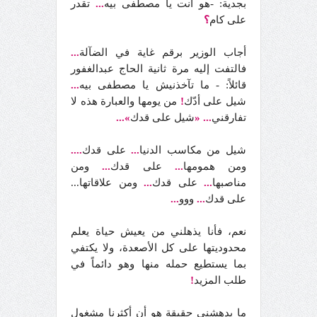
بجدية: -هو أنت يا مصطفى بيه
...
تقدر
على كام
؟
أجاب الوزير برقم غاية في الضآلة
...
فالتفت إليه مرة ثانية الحاج عبدالغفور
قائلاً: - ما تآخذنيش يا مصطفى بيه
...
شيل على أدّك
!
من يومها والعبارة هذه لا
تفارقني
...
«
شيل على قدك
»...
شيل من مكاسب الدنيا
...
على قدك
....
ومن همومها
...
على قدك
...
ومن
مناصبها
...
على قدك
...
ومن علاقاتها...
على قدك
...
ووو
...
نعم، فأنا يذهلني من يعيش حياة يعلم
محدوديتها على كل الأصعدة، ولا يكتفي
بما يستطيع حمله منها وهو دائماً في
طلب المزيد
!
ما يدهشني حقيقة هو أن أكثرنا مشغول