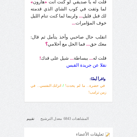
قلت له يا صديقي لو كنت أنت
«
هارون
»
لما وثقت في كوب الشاي الذي قدمته
لك قبل قليل
...
ولربما لما كنت تنام الليل
خوف المؤامرات
...
انقلب حال صاحبي وأخذ يتأمل ثم قال:
معك حق
...
فما الحل مع أحلامي
؟
قلت له
...
ببساطة
...
شيل على قدك
!
نقلا عن جريدة القبس
واقرأ أيضًا:
في حضرة... ما لم يحدث!
/
اتزانك النفسي... في
زمن ترامب!
المشاهدات 6843 معدل الترشيح
تقييم
تعليقات الأعضاء