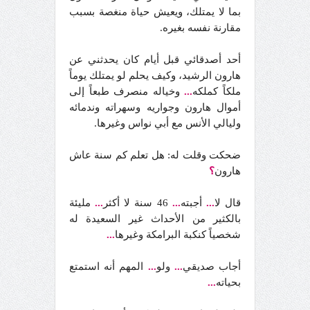
بما لا يمتلك، ويعيش حياة منغصة بسبب
مقارنة نفسه بغيره.
أحد أصدقائي قبل أيام كان يحدثني عن
هارون الرشيد، وكيف يحلم لو يمتلك يوماً
ملكاً كملكه
...
وخياله منصرف طبعاً إلى
أموال هارون وجواريه وسهراته وندمائه
وليالي الأنس مع أبي نواس وغيرها.
ضحكت وقلت له: هل تعلم كم سنة عاش
هارون
؟
قال لا
...
أجبته
...
46 سنة لا أكثر
...
مليئة
بالكثير من الأحداث غير السعيدة له
شخصياً كنكبة البرامكة وغيرها
...
أجاب صديقي
...
ولو
...
المهم أنه استمتع
بحياته
...