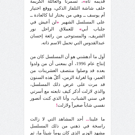
قديمه تاه
»
، تسمرنا والعائلة الكريمة
خلف شاشة التلفاز الذكي، ووقع اختيار
أم يوسف ــ وهي من يختار لنا كالعادة ــ
على المسلسل الشهير
«
لن أعيش في
جلباب أبي
»
للعملاق الراحل نور
الشريف، والمستوحى من رائعة إحسان
عبدالقدوس التي تحمل الاسم ذاته.
أول ما أدهشني هو أن المسلسل كان من
إنتاج عام 1996، أي بمعنى أن من ولدوا
بعده قد وصلوا منتصف العشرينات من
العمر، ويا لغرابة الزمن، أكلّ هذه السنون
قد مرت على عرض ذلك المسلسل،
والذي لازلت أذكر كيف تابعته مع أسرتي
في سني الشباب، وأنا الذي كنت أتصور
نفسي شاباً صغيراً ولازلت
!
ما علينا
...
أحد المشاهد التي لا زالت
راسخة في ذهني من ذلك المسلسل
مشهد الوزير الذي كان يوماً شيئاً ما، ثم