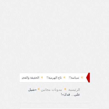
ظة نشوة!!
سياسة!!
تاج الهرمية!!
الحقيقة والفجيعة!!
لِقاءُ في المَطَرِ!
الفرح المفاجئ!
الرئيسية
مدونات مجانين
«شيل
على... قدك»!