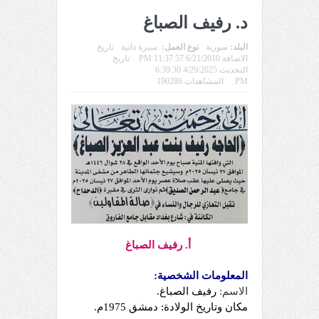
د. رفيف الصباغ
البلد:
سورية
نوع العمل:
سيرة ذاتية
تاريخ
الاضافة 6/21/2010 11:37:57 PM
تاريخ
التحديث 4/29/2025 6:39:30
PM
المشاهدات 190286
أ. رفيف الصباغ
المعلومات الشخصية:
الاسم:
رفيف الصباغ.
مكان وتاريخ الولادة:
دمشق 1975م.