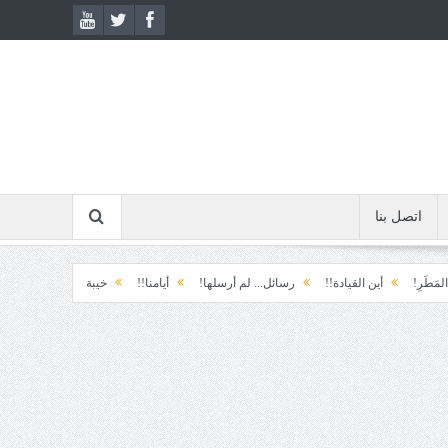
اتصل بنا
القيادة!!
رسائل... لم أرسلها!
أيامنا!!
خيبة الأمل.... الأولى!
خذ وطالب