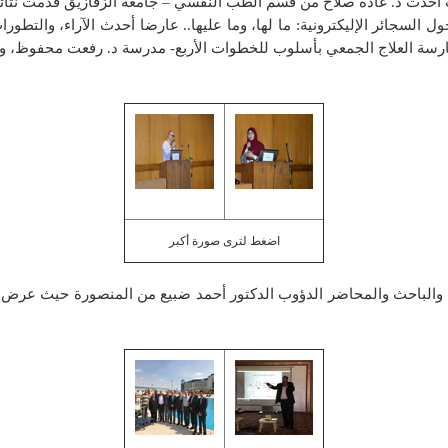
 أحدث د. غادة صلاح من قسم الطب النفسي – جامعة الزقازيق قدمت نتائج
 السجائر الإليكترونية: ما لها، وما عليها.. عارضا أحدث الآراء، والتطور
رسة العلاج الجمعي بأسلوب للخطوات الأربع- مدرسة د. رفعت محفوظ، و
اضغط لترى صورة أكبر
بر، والباحث والمحاضر الدؤوب الدكتور أحمد ضبيع من المنصورة حيث عرض