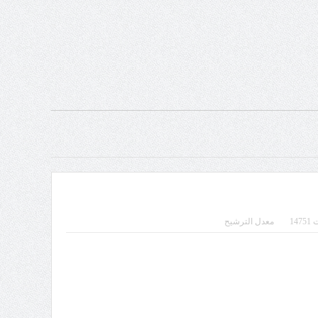
14
معدل الترشيح