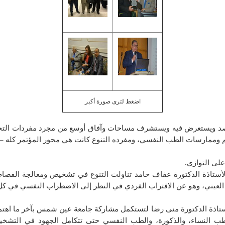
اضغط لترى صورة أكبر
رصد ويستعرض فيه ويستشرف مساحات وآفاق أوسع من مجرد مفردات التخصص 
 وممارسات الطب النفسي، ومفرده التنوع كانت هي محور المؤتمر كله – ه
على التوازي.
اذة الدكتورة عفاف حامد تناولت التنوع في تشخيص ومعالجة الفصام ال
 العيني، وهو عن الاقتراب الفردي في النظر إلى الاضطراب النفسي في كل 
لأستاذة الدكتورة منى رضا لتستكمل مشاركة جامعة عين شمس بآخر ما اهت
ب النساء، والذكورة، والطب النفسي حتى تتكامل الجهود في التشخيص 