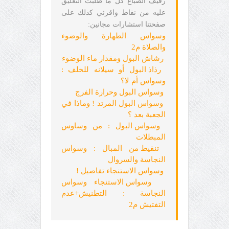
رفيف الصباغ كل ما طلبت التعليق
عليه من نقاط واقرئي كذلك على
صفحتنا استشارات مجانين:
وسواس الطهارة والوضوء
والصلاة م2
رشاش البول ومقدار ماء الوضوء
رذاذ البول أو سيلانه للخلف :
وسواس أم لا؟
وسواس البول وحرارة الفرج
وسواس البول المرتد ! وماذا في
الجعبة بعد ؟
وسواس البول : من وساوس
المبطلات
تنقيط من المبال : وسواس
النجاسة والسروال
وسواس الاستنجاء تفاصيل !
وسواس الاستنجاء وسواس
النجاسة : التطنيش+عدم
التفتيش م2