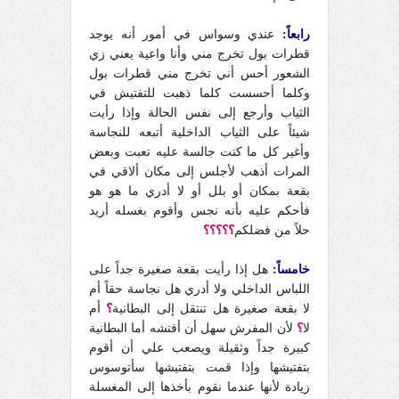
رابعاً:
عندي وسواس في أمور أنه يوجد
قطرات بول تخرج مني وأنا واعية يعني زي
الشعور أحس أني تخرج مني قطرات بول
وكلما أحسست كلما ذهبت للتفتيش في
الثياب وأرجع إلى نفس الحالة وإذا رأيت
شيئاً على الثياب الداخلية أتبعه للنجاسة
وأغير كل ما كنت جالسة عليه تعبت وبعض
المرات أذهب لأجلس إلى مكان ألاقي في
بقعة بمكان أو بلل أو لا أدري ما هو هو
فأحكم عليه بأنه نجس وأقوم بغسله أريد
حلاً من فضلكم
؟؟؟؟؟
خامساً:
هل إذا رأيت بقعة صغيرة جداً على
اللباس الداخلي ولا أدري هل نجاسة حقاً أم
لا بقعة صغيرة هل تنتقل إلى البطانية
؟
أم
لا
؟
لأن المفرش سهل أن أفتشه أما البطانية
كبيرة جداً وثقيلة ويصعب علي أن أقوم
بتفتيشها وإذا قمت بتفتيشها سأتوسوس
زيادة لأنها عندما نقوم بأخذها إلى المغسلة