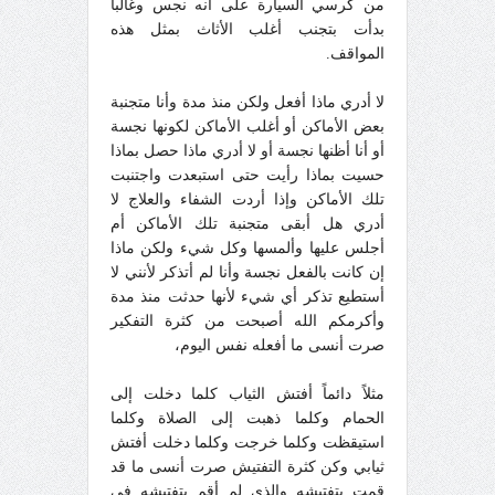
من كرسي السيارة على أنه نجس وغالباً
بدأت بتجنب أغلب الأثاث بمثل هذه
المواقف.
لا أدري ماذا أفعل ولكن منذ مدة وأنا متجنبة
بعض الأماكن أو أغلب الأماكن لكونها نجسة
أو أنا أظنها نجسة أو لا أدري ماذا حصل بماذا
حسيت بماذا رأيت حتى استبعدت واجتنبت
تلك الأماكن وإذا أردت الشفاء والعلاج لا
أدري هل أبقى متجنبة تلك الأماكن أم
أجلس عليها وألمسها وكل شيء ولكن ماذا
إن كانت بالفعل نجسة وأنا لم أتذكر لأنني لا
أستطيع تذكر أي شيء لأنها حدثت منذ مدة
وأكرمكم الله أصبحت من كثرة التفكير
صرت أنسى ما أفعله نفس اليوم،
مثلاً دائماً أفتش الثياب كلما دخلت إلى
الحمام وكلما ذهبت إلى الصلاة وكلما
استيقظت وكلما خرجت وكلما دخلت أفتش
ثيابي وكن كثرة التفتيش صرت أنسى ما قد
قمت بتفتيشه والذي لم أقم بتفتيشه في