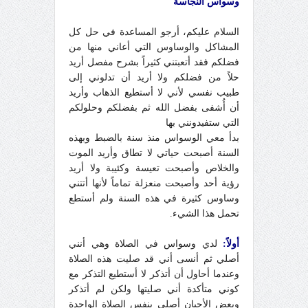
وسواس النجاسة
السلام عليكم، أرجو المساعدة في حل كل
المشاكل والوساوس التي أعاني منها من
فضلكم فقد أتعبتني كثيراً بشرح مفصل أريد
حلاً من فضلكم ولا أريد أن تدلوني إلى
طبيب نفسي لأني لا أستطيع الذهاب وأريد
أن أُشفى بفضل الله ثم بفضلكم وحلولكم
التي ستفيدونني بها
بدأ معي الوسواس منذ سنة بالضبط وبهذه
السنة أصبحت حياتي لا تطاق وأريد الموت
والخلاص وأصبحت تعيسة وكئيبة ولا أريد
رؤية أحد وأصبحت منعزلة تماماً لأنها أتتني
وساوس كثيرة في هذه السنة ولم أستطع
تحمل هذا الشيء.
أولاً:
لدي وسواس في الصلاة وهي أنني
أصلي ثم أنسى أني قد صليت هذه الصلاة
وعندما أحاول أن أتذكر لا أستطيع التذكر مع
كوني متأكدة أني صليتها ولكن لم أتذكر
وبعض الأحيان أصلي بنفس الصلاة الواحدة