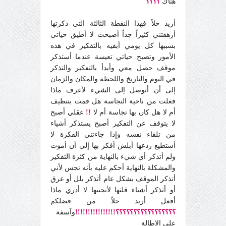
هناك
؟؟؟؟
أريد حلاً فهذا النقطة الثالثة التي ذكرتها
أرهقتني كثيراً جداً أصبحت لا أطيق حياتي
بسببها كل يومي أبقيه بالتفكير في هذه
الأمور وتصبح حياتي تعيسة عندما أستذكر
موقف حصل معي وأبدأ بالتفكير والتذكر
في اليوم والتاريخ واللحظة والمكان والزمان
إلى أن أتوصل إلى الشيء لأعرف ماذا
فعلت من ناحية النجاسة هل قمت بتنظيف
أم لا هل كان بها نجاسة أم لا
!!
عقلي أصبح
لا يتوقف عن التفكير أصبح يستذكر أشياء
من تلقاء نفسه وإذا جاءتني الفكرة لا
أستطيع ردعها أبلش أفكر بها إلى أن أموت
ولم أتذكر أي شيء بالنهاية من كثرة التفكير
والمشكلة بالنهاية أحكم عليه بأنه نجس لأني
أتذكر الموقف بشكل عام أتذكر بلل أو عرق
أو أتذكر أشياء قلتها لأتجنبها لا أدري ماذا
أفعل أريد حلاً من فضلكم
؟؟؟؟؟؟؟؟؟؟؟؟؟؟؟؟؟!!!!!!!!!!!!!!!!
وآسفة
على الإطالة