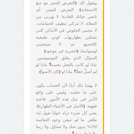
ويقول لك:
(
التعرض للمثير مع منع
الاستجابة
)
: التعرض للمثير: أي
تابعي حياتك العادية؛ لا تهربي من
الصلاة، لا تتركي تنظيف الحمامات،
لا تتجنبي الجلوس في الأماكن التي
تشكين بطهارتها
...
كوني طبيعية
كالجميع، ثم: لا تستجيبي
لوسواسك
(
اعتبريه غير موجود
)
.
السؤال الذي يقلق الموسوسين:
ماذا لو كانت بالفعل نجسة
؟
ماذا لو
لم أصلِّ فعلًا
؟
ماذا لو
(
كان الأسوأ
)
.
لا يهمنا ذلك أبدًا لأن الحساب يكون
على ما نعلمه، وليس على واقع
الأمر في مثل هذه الأمور: قاعدة
فقهية:
(
الأصل في الأشياء الطهارة
)
،
يعني كل شيء نراه حولنا نقول إنه
طاهر. ما لم نتيقن وجود النجاسة
100% بدون شك ولا تساؤل ولا ربما
ولا يا هل ترى
؟