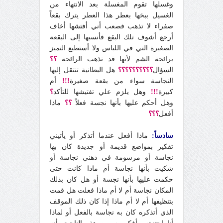
وغسلها تقوم المغسلة بعد الانتهاء من
الغسيل ببخها بعطر هذا العطر يترك بقعاً
صفراء لا تذهب فصعب أني أفتشها أخاف
أرجع أشوف تلك البقع فأنسبها إلى البقعة
الصغيرة التي في اللباس ولا أستطيع التميز
برائحة الشم لأنها قد تذهب الرائحة
؟؟
السؤال
؟؟؟؟؟؟؟؟؟؟
هل البطانية تنتقل إليها
النجاسة سواء من بقعة صغيرة
!!!
أم
كبيرة
!!!
وهل يلزم علي تفتيشها للتأكد
؟
وهل أحكم عليها بأنها نجسة فعلاً
؟؟
ماذا
أفعل
؟؟؟
سادساً:
ماذا أفعل عندما أتذكر أو يأتيني
تفكير بمواضع قديمة أو جديدة كان بها
نجاسة أو مرسومة في ذهني نجاسة أو
شكيت بأنها نجاسة أم ماذا كانت حتى
حكمت عليها بأنها نجسة أو هل كان بذلك
المكان نجاسة أم لا أم ماذا فعلت هل قمت
بتنظيفها أم لا أم ماذا إذا كان ذلك الموقف
الذي أتذكره كان به نجاسة بالفعل أو لماذا