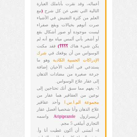
أعماله، وقد نقرت بأناملك العبارة
التالية التي تغني عن كل شرح
(
مع
العلم من كثرة التفتيش في الأشياء
صرت أتوهم بخيالات وبقع صفراء
ليست موجودة أو صور أشكال بقع
أو أشعر بأني ألمس مياه مع أنه لم
يكن شيء هناك
؟؟؟؟)
فقد مكنت
الوسواس من أن يوقعك في
شرك
الإدراكات الحسية الكاذبة
وهو ما
يستدعي في أغلب الأحيان إضافة
جرعة صغيرة من مضادات الذهان
إلى عقار علاج الوسواس.
3- يفهم مما سبق أنك تحتاجين إلى
نوعين من العقاقير هما عقار من
مجموعة الم.ا.س.ا
وأحد عقاقير
علاج الذهان وأنا شخصيا أفضل عقار
أريبيبرازول
Aripiprazole
واسمه
التجاري أبيلفي 5 مجم.
4- أتمتنى أن أكون غطيت أنا وأ.