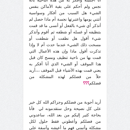
أنا اجتنبته وأفكر به من هذه الناحية بأنه
نجس ولم أحكم على بقية الأماكن بنفس
الشيء هل السبب من أفكار وسواسية
أتتني يومها واعتبرتها نجسة أم ماذا حصل لم
أتذكر أي شيء بالفعل أو أنسى ما قد قمت
بتنظيفه أو غسله أو شطفه ثم أقوم وأتذكر
شيء أقول هل نظفت أو شطفت أو
مسحت ذلك الشيء عندما حدث أم لا وإذا
تذكرت أقول ماذا وإن هذه الأعمال التي
قمت بها من ناحية تنظيف ومسح كان قبل
هذا الموقف أو الشيء الذي أنا أفكر به
يعني قمت بهذه الأشياء قبل الموقف ،،،أريد
حلاً من فضلكم لهذه المشكلة من
فضلكم
؟؟؟
أريد أجوبة من فضلكم وجزاكم الله كل خير
على كل نصيحة وحل ستقدمونه لي فأنا
بحاجة كثير إليكم من بعد الله، ساعدوني
من فضلكم وأعطوني فقط حلول لكل
مشكلة وأتمنى فهم ما أعيشه وآسفة على