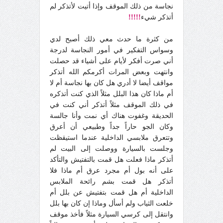
نجاسة من ذلك الموقف وإذا أتيت لأتذكر لم
أتذكر شيء
!!!!!
من كثرة ما حدث معي ذلك أصبح لدي
وسواس التفكير في أمور النجاسة لدرجة
أني صرت أفكر لأيام على أشياء قد حصلت
وانتهت وبعض المرات أكرمكم الله أتذكر
مواقف أيضا لا أدري هل كان بها نجاسة أم لا
أم ماذا كان هذا البلل مثلاً الذي كنت أتذكره
في ذلك الموقف مثلاً أتذكر أني كنت في
الحديقة وغفوت هناك أي نمت وأنا جالسة
وكان الجو حاراً جداً وطبيعي أن أعرق
وتتعرق ملابسي الداخلية عندما استيقظت
وجلست بالسيارة ووصلت إلى البيت لم
أتذكر ماذا فعلت هل قمت بالتفتيش والتأكد
على أنه بول أم مجرد عرق أم ماذا فلا
أتذكر هل قمت بشم رائحة الملابس
الداخلية أم هل قمت بتفتيش عن بلل أم
خلعت الثياب ولم أسأل وماذا إن كان بها بلل
وانتقل إلى كرسي السيارة مثلاً فأخذ موقف