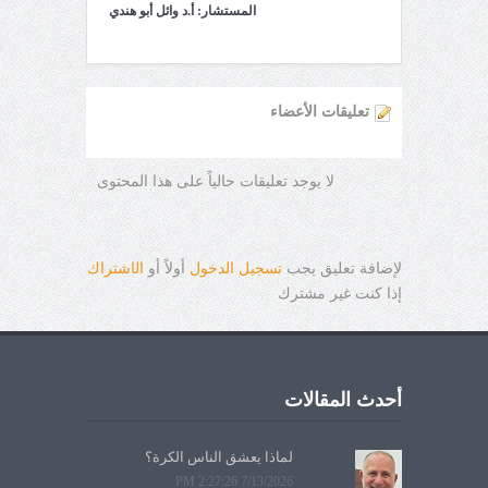
المستشار: أ.د وائل أبو هندي
تعليقات الأعضاء
لا يوجد تعليقات حالياً على هذا المحتوى
لإضافة تعليق يجب
تسجيل الدخول
أولاً أو
ال
ا
شتراك
إذا كنت غير مشترك
أحدث المقالات
لماذا يعشق الناس الكرة؟
7/13/2026 2:27:26 PM