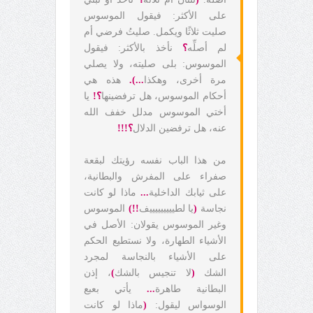
على الأكثر: فيقول الموسوس
صليت ثلاثًا ويكمل. صليتُ فرضي أم
لم أصلِّه
؟
نأخذ بالأكثر: فيقول
الموسوس: بلى صليته، ولا يصلي
مرة أخرى، وهكذا
...).
هذه هي
أحكام الموسوس، هل ترفضينها
؟!
يا
أختي الموسوس مدلل خفف الله
عنه، هل ترفضين الدلال
؟!!!
من هذا الباب نفسه رؤيتك لبقعة
صفراء على المفرش والبطانية،
على ثيابك الداخلية
...
ماذا لو كانت
نجاسة
(
يا لطيييييييييف
!!)
الموسوس
وغير الموسوس يقولان: الأصل في
الأشياء الطهارة، ولا نستطيع الحكم
على الأشياء بالنجاسة لمجرد
الشك
(
لا تنجيس بالشك
)
، إذن
البطانية طاهرة
...
يأتي بعبع
الوسواس ليقول:
(
ماذا لو كانت