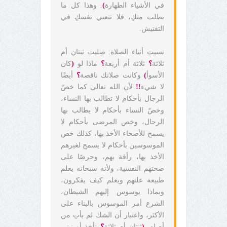
في الأشياء الطهارة
)
. وهذا كل ما
يطلب منكِ، فلا تتعبي نفسكِ في
التفتيش.
نسيت أثناء الصلاة: صليت ثنتان أم
ثلاثة
؟
ثلاثة أم أربعة
؟
ماذا لو
(
كان
الأسوأ
)
وكانت صلاتك ناقصة
؟
أيضًا
لا شيء
!!
لأن الله تعالى كما خصّ
الرجال بأحكام لا تطالب بها النساء،
وخصّ النساء بأحكام لا يطالب بها
الرجال، وخص المرضى بأحكام لا
يسمح للأصحاء الأخذ بها، كذلك خص
الموسوسين بأحكام لا يسمح لغيرهم
الأخذ بها، رأفة بهم، وحرصًا على
صحتهم النفسية، ولأنه سبحانه يعلم
طبيعة علتهم ويعلم كيف يفكرون،
وبماذا يوسوس إليهم الشيطان،
الشرع أمر الموسوس بالبناء على
الأكثر، واعتبار أن الشك لم يأتِ من
أصله.
(
ثنتان أم ثلاثة
؟
نأخذ أو نبني