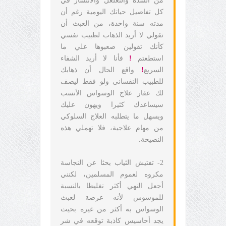
من الشدة والتغلغل والانتشار في
كل تفاصيل حياتك اليومية رغم أن
مدته سنة واحدة، من العبث أن
تقولي لا أريد الذهاب لطبيب نفسي
كأنك تقولين صعبوها علي ما
استطعتم
!
فأنا لا أريد الشفاء
السريع
!
واقع الحال أن ذهابك
للطبيب النفساني ولو فقط ليصف
لك عقار علاج الوسواس الأنسب
سيساعدك كثيرا ويهون عليك
ويسهل ما يتطلبه العلاج السلوكي
من مهام علاجية، فلا تهملي هذه
النصيحة.
2- تفتيش الثياب بحثا عن النجاسة
مكروه لعموم المسلمين، لكنني
أجعل النهي أكثر تغليظا بالنسبة
للموسوس لأنه عرضة لعبث
الوسواس به أكثر من غيره بحيث
يجد أحاسيس كاذبة توقعه في شر