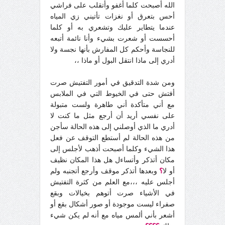
الله أصبحت كلما أغفو وأتقلب على فراشي
أحس بتعرق أو نغزات تأتيني زي المياه
عندما يتطاير عليك وتشعري به أو كلما
أحسست أو شعرت بشيء وأنا نائمة أتبعه
للنجاسة وأحكم كل المفارش بأنها نجسة ولا
أدري إلى ماذا انتقل البول أو ماذا ،،
ومن شدة التدقيق في أمور التفتيش صرت
أفتش حتى في الخيوط التي في الملابس
مع أني متأكدة أني طاهرة ولست متبولة
على نفسي أريد أن أرجع مثل ما كنت لا
أدري ما الذي أوصلني إلى هذه الحالة سأجن
من هذه الحالة لم أستطع التوقف عن فعل
هذا الشيء وكلما أصبحت أذهب لأجلس إلى
مكان أتذكر وأتساءل هل هذا المكان نظيف
أو لا
؟
وبعدها أتذكر موقف وأرجع أتجنبه ولم
أجلس عليه ،،،مع العلم من كثرة التفتيش
في الأشياء صرت أتوهم بخيالات وبقع
صفراء ليست موجودة أو صور أشكال بقع أو
أشعر بأني ألمس مياه مع أنه لم يكن شيء