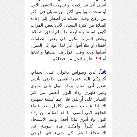
أنسى أني قد ركعت أو تشهدت التشهد الأول
أو سجدت ويأتيني أكثر من نسيان في أكثر
من ركن وقت الصلاة ثم أضطر إلى إعادة
الصلاة من كثرة النسيان لأني بعض المرات
أكون ناسية أو شاردة لذلك لم أدقق بالصلاة.
وبعض المرات تكون في بعض الصلوات
أخطاء أو مثلاً أقول أني لما أعود إلى المنزل
أصليها وبعد وقت أقول هل صليتها وأعدتها
أم لا
!!...
فأريد الحل من فضلكم.
ثانياً:
لدي وسواس دخولي على الحمام،
أكرمكم الله عندما أقضي حاجتي يأتيني
شعور أني أصاب برذاذ البول على ظهري
وغير ظهري رذاذ البول أتعبني من كثر
التطاير على أرجلي فلا أعلم كيفية تطهيره
إلا إذا غسلت جسمي كامل بعد قضاء
الحاجة لأني أنسى ما قد أصابه من رذاذ
البول ولا أدري ماذا أفعل وعند الاستنجاء
أتعب كثيراً وأمكث مدة طويلة في
الاستنجاء أنظف كل شيء في فرجي