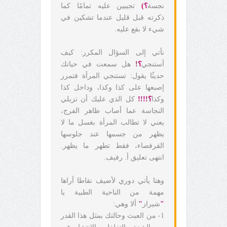
نجسة
؟)
تجيبين عليه تمامًا كما
ذكرته قبل قليل عندما تشكين في
شيء لا بقع عليه.
نأتي إلى السؤال المكرر: كيف
أستنجي
؟!
هل سمعت في حياتك
حديثًا يقول: تستنجي المرأة فتمرر
إصبعها على كذا وكذا، وداخل كذا
وكذا
؟!!!!
كل الذي عليك أن تزيلي
النجاسة عما أصاب ظاهر الفرج،
يعني لا تطالب المرأة بغسل ما لا
يظهر من جسمها عند جلوسها
القرفصاء، فقط تطهر ما يظهر.
انتهى تعليق أ. رفيف.
وهنا يأتي دوري لأضيف نقاطا أراها
مهمة من الناحية الطبية يا
"
شيراز
"
ألا وهي:
1- من العبث وحالتك بمثل هذا القدر