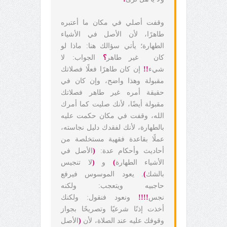
وقفت أصلي في مكان ما أعتبره
طاهرًا، لأن الأصل في الأشياء
الطهارة؛ يأتي سؤالك هنا: ماذا لو
كان غير طاهر
؟
الجواب: لا
شيء
!!
إن كان طاهرًا فعلًا فصلاتك
مقبولة وهذا واضح، وإن كان في
حقيقة أمره غير طاهر فصلاتك
مقبولة أيضًا، لأنك صليت كما أمرك
الله، وقفت في مكان حكمت عليه
بالطهارة، لأنك لفقدك دليل نجاسته،
عملًا بقاعدة فقهية مستخلصة من
أحاديث وأحكام عدة:
(
الأصل في
الأشياء الطهارة
)
و
(
لا تنجيس
بالشك
)
. يعود الموسوس فيرفع
حاجبيه ويتعجب: ولكنه
نجس
!!!!
ونعود فنقول: ولكنك
أخذت إذنًا شرعيًا وتصريحًا بجواز
وقوفك عليه عند الصلاة، لأن
(
الأصل