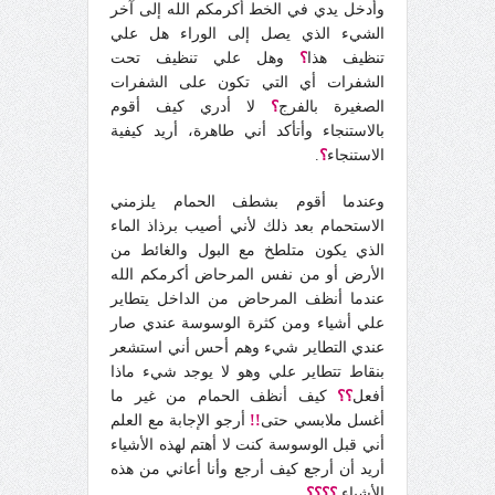
وأدخل يدي في الخط أكرمكم الله إلى آخر
الشيء الذي يصل إلى الوراء هل علي
تنظيف هذا
؟
وهل علي تنظيف تحت
الشفرات أي التي تكون على الشفرات
الصغيرة بالفرج
؟
لا أدري كيف أقوم
بالاستنجاء وأتأكد أني طاهرة، أريد كيفية
الاستنجاء
؟
.
وعندما أقوم بشطف الحمام يلزمني
الاستحمام بعد ذلك لأني أصيب برذاذ الماء
الذي يكون متلطخ مع البول والغائط من
الأرض أو من نفس المرحاض أكرمكم الله
عندما أنظف المرحاض من الداخل يتطاير
علي أشياء ومن كثرة الوسوسة عندي صار
عندي التطاير شيء وهم أحس أني استشعر
بنقاط تتطاير علي وهو لا يوجد شيء ماذا
أفعل
؟؟
كيف أنظف الحمام من غير ما
أغسل ملابسي حتى
!!
أرجو الإجابة مع العلم
أني قبل الوسوسة كنت لا أهتم لهذه الأشياء
أريد أن أرجع كيف أرجع وأنا أعاني من هذه
الأشياء
؟؟؟؟