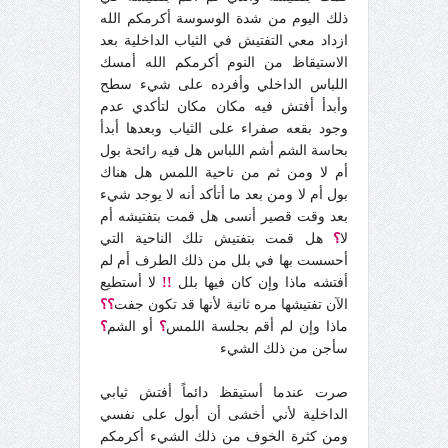
ذلك اليوم من شدة الوسوسة أكرمكم الله
ازداد معي التفتيش في الثياب الداخلية بعد
الاستيقاظ من النوم أكرمكم الله أمسك
اللباس الداخلي وأفرده على شيء سطح
وأبدأ أفتش فيه مكان مكان لتأكدي عدم
وجود بقعه صفراء على الثياب وبعدها أبدأ
بحاسة الشم أشم اللباس هل فيه رائحة بول
أم لا ومن ثم من ناحية اللمس هل هناك
بول أم لا ومن بعد ما أتأكد أنه لا يوجد شيء
بعد وقت قصير أنسى هل قمت بتفتيشه أم
لا
؟
هل قمت بتفتيش تلك الناحية التي
أحسست بها في بلل من ذلك الطرف أم لم
أفتشه ماذا وإن كان فيها بلل
!!
لا أستطيع
الآن تفتيشها مره ثانية لأنها قد تكون جفت
؟؟
ماذا وإن لم أقم بجلسة اللمس
؟
أو الشم
؟
سأجن من ذلك الشيء
صرت عندما أستيقظ دائماً أفتش ثيابي
الداخلية لأني أخشى أن أبول على نفسي
ومن كثرة الخوف من ذلك الشيء أكرمكم