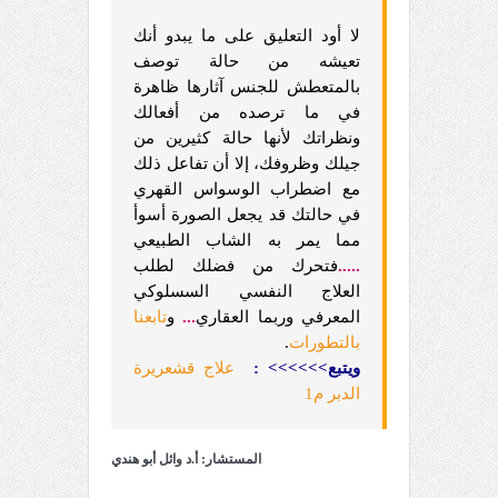
لا أود التعليق على ما يبدو أنك
تعيشه من حالة توصف
بالمتعطش للجنس آثارها ظاهرة
في ما ترصده من أفعالك
ونظراتك لأنها حالة كثيرين من
جيلك وظروفك، إلا أن تفاعل ذلك
مع اضطراب الوسواس القهري
في حالتك قد يجعل الصورة أسوأ
مما يمر به الشاب الطبيعي
.....
فتحرك من فضلك لطلب
العلاج النفسي السسلوكي
المعرفي وربما العقاري
...
و
تابعنا
بالتطورات
.
ويتبع
>>>>>>
:
علاج قشعريرة
الدبر م1
المستشار: أ.د وائل أبو هندي