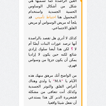
العين الراصدة كما تسميها هي
شكل من أشكال الوساوس
الحسية الجسدية واستخدام
المحمول هنا
احتياط تأميني
قد
يلجأ له مريض الوسواس أو مريض
القلق الاجتماعي.
كذلك لا أدري هل تقصد بالراصدة
أنها ترصد عورات البنات أيضًا أم
لا
؟
لكن هذا أيضا سلوك إرادي
شائع لكنه حين يكون لا إراديا
يمكن أن يكون جزءٍا من وسواس
قهري.
من الواضح أنك مرهق منهك هذه
الأيام يا
"
M.A
"
يا ولدي وهناك
أعراض القلق والتوتر الجسدية
وكذلك أنت تتعافى من مشكلة
قشعريرة الدبر كل هذا يستدعي
أن تفعل شيئا واقعيا.