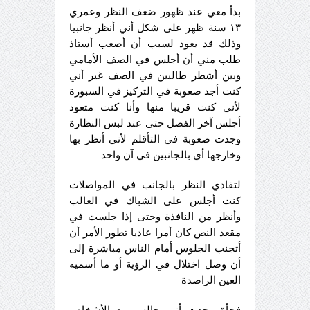
بدأ معي عند ظهور ضعف النظر وعمري
١٣ سنة ظهر على شكل أني أنظر جانبيا
وذلك قد يعود لسبب أن أصعب أستاذ
طلب مني أن أجلس في الصف الأمامي
وبين أشطر طالبين في الصف غير أني
كنت أجد صعوبة في التركيز في السبورة
لأني كنت قريبا منها وأنا كنت متعود
أجلس آخر الفصل حتى عند لبس النظارة
وجدت صعوبة في التأقلم لأني أنظر بها
وخارجها أي بالجانبين في آن واحد
لتفادي النظر بالجانب في المواصلات
كنت أجلس على الشباك في الغالب
وأنظر من النافذة وحتى إذا جلست في
مقعد النص كان أمرا عاديا تطور الأمر أن
أتجنب الجلوس أمام الناس مباشرة إلى
أن وصل اختلال في الرؤية أو ما أسميه
العين الراصدة
فجأة وجدت أني جالس مع الأشخاص