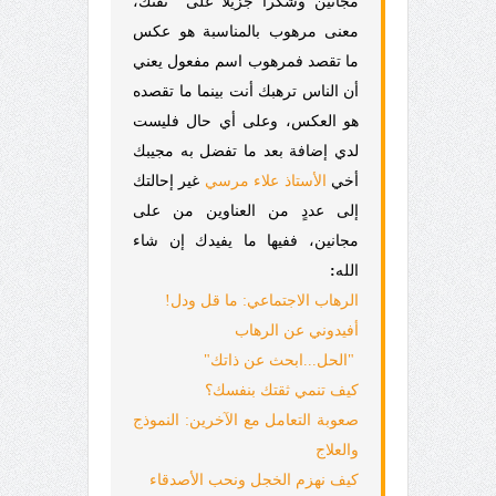
مجانين وشكرا جزيلا على ثقتك،
معنى مرهوب بالمناسبة هو عكس
ما تقصد فمرهوب اسم مفعول يعني
أن الناس ترهبك أنت بينما ما تقصده
هو العكس، وعلى أي حال فليست
لدي إضافة بعد ما تفضل به مجيبك
أخي
الأستاذ علاء مرسي
غير إحالتك
إلى عددٍ من العناوين من على
مجانين، ففيها ما يفيدك إن شاء
الله
:
الرهاب الاجتماعي: ما قل ودل!
أفيدوني عن الرهاب
"الحل...ابحث عن ذاتك"
كيف تنمي ثقتك بنفسك؟
صعوبة التعامل مع الآخرين: النموذج
والعلاج
كيف نهزم الخجل ونحب الأصدقاء