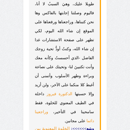
طويلا عليك، وهيَ السببُ لا أنا،
فاليوم وصلتنا إجابتها بالفاكس وها
نحن كتبناها، وراجعناها ورفعناها على
الموقع إن شاء الله اليوم، لكي
تظهر على صفحة الاستشارات غدا
إن شاء الله، وكنتُ أودُّ تحية زوجك
الفاضل -الذي أحسستُ وكأنه معك
وأنت تكتبينَ لنا- وتحيتك على نصاعة
وبراءة وطهر الأسلوب وأتمنى أن
أغبط كلا منكما على الآخر، ولن أزيد
وإلا حسبتها
الدكتورة فيروز
داخلة
في الطيف المعنوي للخلوة، فقط
سامحينا في التأخير،
وراجعينا
دائما
على مجانين.
الخلوة المعنوية بين
ويتبع>>>>>>: