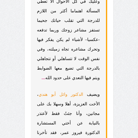
وعليك في كل الأحوال ألا تعطي
المسألة اهتماما أكثر من اللازم
للدرجة التي تقلب حياتك جحيما
تستفز مشاعر زوجك وربما تدفعه
-عكسيا– لأشياء لم يكن يفكر فيها
وتحرك مشاعره تجاه زميلته، وفي
نفس الوقت لا تتساهلي أو تتجاهلي
بالدرجة التي تضيع معها الضوابط
ويتم فيها التعدي على حدود الله
...
ويضيف
الدكتور وائل أبو هندي
،
الأخت العزيزة، أهلا وسهلا بك على
مجانين،
وأنا جئتُ فقط لأعتذر
بالنيابة عن أختي المستشارة
الدكتورة فيروز عمر، فقد تأخرنا