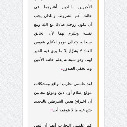
الأخيرين –اللذين أعتبرهما في
حالتك أهم الشروط، واللذان يجب
أن يكون زوجك صادقا مع الله ومع
نفسه ويلتزم بهما لأن الخالق
سبحانه وتعالي -وهو الأعلم بنفوس
العباد لا يَشرِّعُ إلا ما يرى فيه الخير
لهم، وهو سبحانه يعلم خائنة الأعين
وما تخفي الصدور
...
لقد علمتني تجارب الواقع ومشكلات
موقع إسلام أون لاين وموقع مجانين
أن اختراقَ هذين الشرطين بالتحديد
ينتج عنه ما لا يتوقعه أحد
!!
كما علمتني التجارب أيضا أن ليس