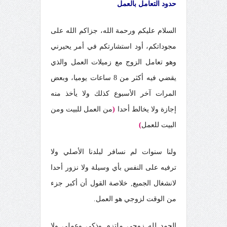
حدود التعامل بالعمل
السلام عليكم ورحمة الله،
جزاكم الله على
مجوداتكم، أود استشارتكم في أمر يحيرني
وهو تعامل الزوج مع زميلات العمل والذي
يقضي فيه أكثر من 8 ساعات يوميا، وبعض
المرات آخر الأسبوع كذلك ولا يأخذ منه
إجازة ولا يخالط أحدا
(
من العمل للبيت ومن
البيت للعمل
)
ولنا سنوات لم نسافر لبلدنا الأصلي ولا
ترفيه على النفس بأي وسيلة ولا نزور أحدا
لانشغال الجميع, خلاصة القول أن أكبر جزء
من الوقت لزوجي هو العمل.
الحمد لله زوجي ملتزم وذكي وعملي ولا