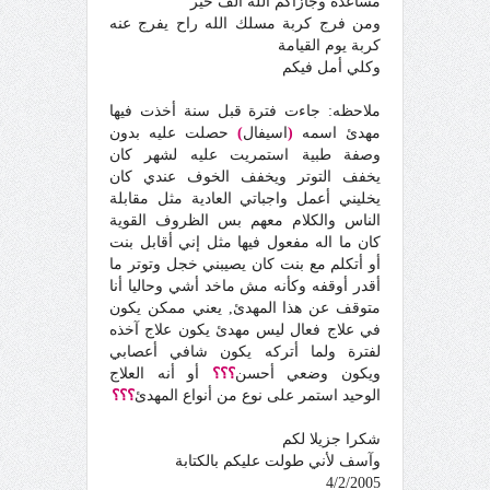
مساعدة وجازاكم الله ألف خير
ومن فرج كربة مسلك الله راح يفرج عنه
كربة يوم القيامة
وكلي أمل فيكم
ملاحظه: جاءت فترة قبل سنة أخذت فيها
مهدئ اسمه
(
اسيفال
)
حصلت عليه بدون
وصفة طبية استمريت عليه لشهر كان
يخفف التوتر ويخفف الخوف عندي كان
يخليني أعمل واجباتي العادية مثل مقابلة
الناس والكلام معهم بس الظروف القوية
كان ما اله مفعول فيها مثل إني أقابل بنت
أو أتكلم مع بنت كان يصيبني خجل وتوتر ما
أقدر أوقفه وكأنه مش ماخد أشي وحاليا أنا
متوقف عن هذا المهدئ, يعني ممكن يكون
في علاج فعال ليس مهدئ يكون علاج آخذه
لفترة ولما أتركه يكون شافي أعصابي
ويكون وضعي أحسن
؟؟؟
أو أنه العلاج
الوحيد استمر على نوع من أنواع المهدئ
؟؟؟
شكرا جزيلا لكم
وآسف لأني طولت عليكم بالكتابة
4/2/2005