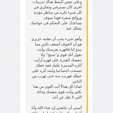
وعلى نفس النمط هناك تدريبات
أخرى كأن تسترخي وتفكري في
كل شيء تكره من مناظر مؤذية
وروائح منفرة فهذا سوف
يساعدك على التحكم في حواسك
بشكل جيد
وأهم شيء يجب أن تعلمه عزيزي
هو أن الخوف أضعف بكثير مما
يبدو لنا فاقهره بعزيمتك وأنت
تقول أنك قوى و
"
منيح
"
ولا
تنقصك القدرة على قهره أرأيت
أثاره المدمرة عليك فقد جعلك
تنسحب اجتماعيا وامتد أثره على
عملك فهربت منه حتى تهرب من
الناس
لماذا كل هذا
؟
أنت أقوى من هذا
بكثير وأنت قوى بنفسك وذاتك
التي لا تقل عن أحد
أتمنى أن تتابعني إن شاء الله وأنا
أنتظر منك متابعة لتقول لي نتائج