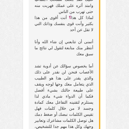
وامتد أثره على عملك فهربت منه
حتى تهرب من الناس
لماذا كل هذا
؟
أنت أقوى من هذا
بكثير وأنت قوى بنفسك وذاتك التي
لا تقل عن أحد
أتمنى أن تتابعني إن شاء الله وأنا
أنتظر منك متابعة لتقول لي نتائج ما
سبق معك
أما بخصوص سؤالك عن أدوية تشد
الأعصاب فنحن لن نقدر على ذلك
والذي يقدر على هذا هو الطبيب
الذي يتعامل معك وجها لوجه ويقف
على طبيعة حالتك بشيء أفضل
فكما أن الدواء شيء مادي لذا
يستلزم لتقنينه التفاعل معك كمادة
وجسد لا من خلال كلمات فهل
تقيس الكلمات نبضك أو ضغط دمك
هل توصل الكلمات مشاعرك وتعابير
وجهك وكل هذا مهم جدا للتشخيص،