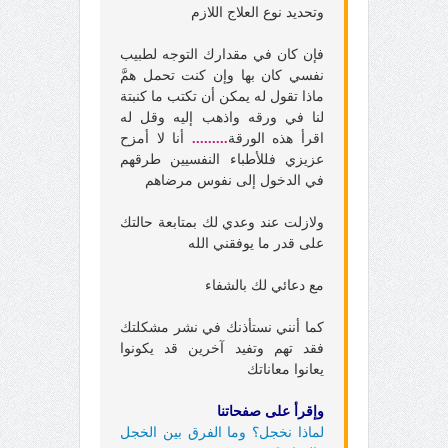
وتحديد نوع العلاج اللازم
فإن كان في مقدارك التوجه لطبيب
نفسي كان بها وإن كنت تحمل همَّ
ماذا تقول له يمكن أن تكتب ما كنبتة
لنا في ورقه واذهب إليه وقل له
اقرأ هذه الورقة
.........
أنا لا أمزح
عزيزي فللأطباء النفسيين طرقهم
في الدخول إلى نفوس مرضاهم
ولازلت عند وعدي لك بمتابعة حالتك
على قدر ما يوفقني الله
مع دعائي لك بالشفاء
كما أنني نستأذنك في نشر مشكلتك
فقد تهم وتفيد آخرين قد يكونوا
يعانوا معاناتك
وإقرأ على صفحاتنا
لماذا نخجل؟ وما الفرق بين الخجل