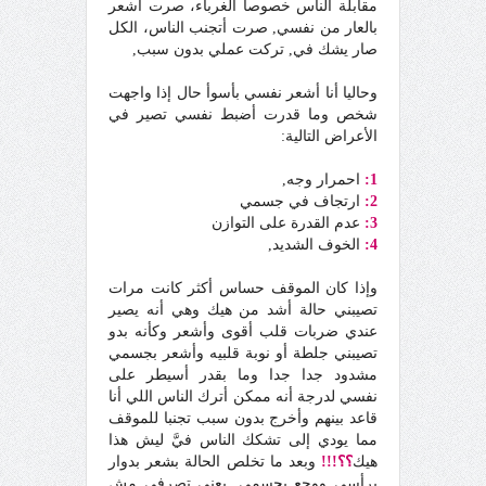
مقابلة الناس خصوصا الغرباء، صرت أشعر
بالعار من نفسي, صرت أتجنب الناس، الكل
صار يشك في, تركت عملي بدون سبب,
وحاليا أنا أشعر نفسي بأسوأ حال إذا واجهت
شخص وما قدرت أضبط نفسي تصير في
الأعراض التالية:
1:
احمرار وجه,
2:
ارتجاف في جسمي
3:
عدم القدرة على التوازن
4:
الخوف الشديد,
وإذا كان الموقف حساس أكثر كانت مرات
تصيبني حالة أشد من هيك وهي أنه يصير
عندي ضربات قلب أقوى وأشعر وكأنه بدو
تصيبني جلطة أو نوبة قلبيه وأشعر بجسمي
مشدود جدا جدا وما بقدر أسيطر على
نفسي لدرجة أنه ممكن أترك الناس اللي أنا
قاعد بينهم وأخرج بدون سبب تجنبا للموقف
مما يودي إلى تشكك الناس فيَّ ليش هذا
هيك
؟؟!!!
وبعد ما تخلص الحالة بشعر بدوار
برأسي ووجع بجسمي, يعني تصرفي مش