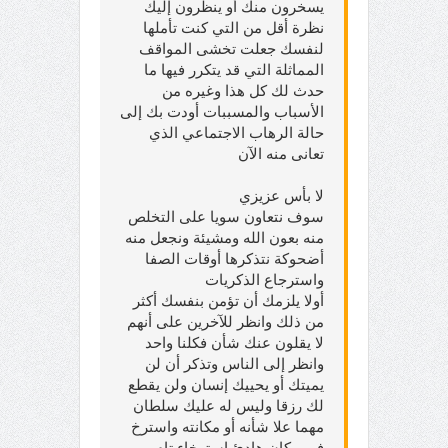
يسخرون منك أو ينظرون إليك
نظرة أقل من التي كنت تأملها
لنفسك جعلت تخشى المواقف
المماثلة التي قد يتكرر فيها ما
حدث لك كل هذا وغيره من
الأسباب والمسببات أودت بك إلى
حالة الرهاب الاجتماعي الذي
تعانى منه الآن
لا بأس عزيزي
سوف نتعاون سويا على التخلص
منه بعون الله ومشيئة ونجعل منه
أضحوكة نتذكرها أوقات الصفا
واسترجاع الذكريات
أولا يلزمك أن تؤمن بنفسك أكثر
من ذلك وانظر للآخرين على أنهم
لا يقلون عنك شأن فكلنا واحد
وانظر إلى الناس وتذكر أن لن
يميتك أو يحييك إنسان ولن يقطع
لك رزقا وليس له عليك سلطان
مهما علا شأنه أو مكانته
واسترخ
في مكان هادئ استرخاء تام