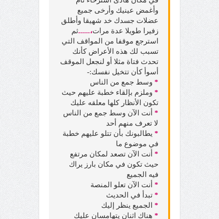
وأغمض عينيك وأرخى جميع
عضلات جسدك خد شهيقا وأطلق
زفيرا طويلا عدة مرات
،......
ثم
استرجع موقفا من المواقف التي
تسبب لك هذه الأعراض كأنك
تحدث فتاة مثلا أو لنجعل الموقف
أسوأ كأن تتخيل نفسك:-
*
وسط جمع من الناس
*
وملزم بإلقاء خطبة عليهم حيث
تكون الأنظار كلها معلقه عليك
*
أنت الآن وسط جمع من الناس
لا تعرف منهم أحد
*
يطالبونك بأن تتلو عليهم خطبة
في موضوع ما
*
أنت الآن تصعد لمكان مرتفع
حيث تكون في مكان بارز يراك
فيه الجميع
*
أنت الآن تعلو المنصة
*
تبدأ في الحديث
*
الجميع ينظر إليك
*
هناك اثنان يتهامسان عليك