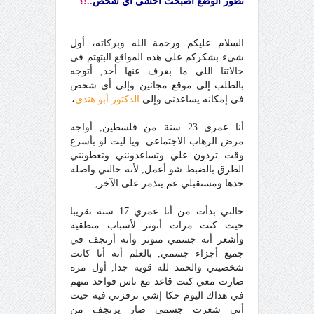
تطور الوضع أصبحت أخشى أي شخص
..!؟
السلام عليكم ورحمة الله وبركاته، أول
شيء بشكركم على هذه المواقع البتهتم في
حالاتنا اللي ما بعرف عنها أحد, أتوجه
بالطلب إلى موقع مجانين وإلى أي شخص
في إمكانه يساعدني وإلى
الدكتور أبو هندي
،
أنا عمري 23 سنة من فلسطين, أواجه
مرض الرهاب الاجتماعي. ويا ليت لو بأسرع
وقت تردون علي وتساعدونني وتعطونني
الطرق بالضبط شو أعمل, لأنه حالتي واصلة
حدها ومستقبلي عم يتذمر على الآخر,
حالتي بدأت من أنا عمري 17 سنة تقريبا
حيث كنت مرات أتوتر لأسباب منطقية
وأشعر أنه جسمي متوتر وأنه أرتجف في
جميع أجزاء جسمي, بالعلم أنه أنا كانت
شخصيتي والحمد لله قوية جدا, أول مرة
صارت معي كنت قاعد مع ناس فواحد منهم
في هداك اليوم حكا إشي نرفزني فيه حيث
أني شعرت جسمي صار يرتجف من