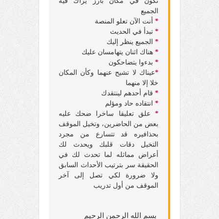
تكون في مكان بارز يراك فيه
الجميع
*
أنت الآن تعلو المنصة
*
تبدأ في الحديث
*
الجميع ينظر إليك
*
هناك اثنان يتهامسان عليك
*
بدءوا يتضاحكون
*
عيناك لا تشيح عنهما وكأن المكان
خلا إلا منهما
*
قام أحدهم لينتقدك
*
انتقاده حاد ومؤلم
*
علق تعليقا ساخرا ضحك عليه
بعض من الحاضرين، وتخيل الموقف
بحذافيره قد تتسارع من مجرد
التخيل دقات قلبك ويحدث لك
أعراض مماثله لما تحدث لك في
الحقيقة سر بترتيب الأحداث السابق
ولا ضرورة لكي تصل إلى آخر
الموقف من أول تدريب
بسم الله الرحمن الرحيم