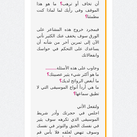
أن تخاف أو ترهب
؟
ما هو هذا
الموقف وفى رأيك لما لماذا كنت
مطمئنا
؟
فبمجرد خروج هذه المشاعر على
الورق سوف يخفف عنك الكثير نأتي
الآن إلى تمرين أخر من شأنه أن
يساعدك على التحكم في حواسك
وانفعالاتك
وجاوب على هذه الأسئلة
.........
ما هو أكثر شيء يثير عصبيتك
؟
ما أبغض الروائح لديك
؟
ما هي أردأ أنواع الموسيقى التي لا
تطيق سماعها
؟
ولتفعل الأتي
اجلس في حجرتك وأدر شريط
الموسيقى الذي تكرهه سوف يثير
في نفسك الحنق والتوتر في نفسك
وسوف تنهض لغلقه فلا بأس قم