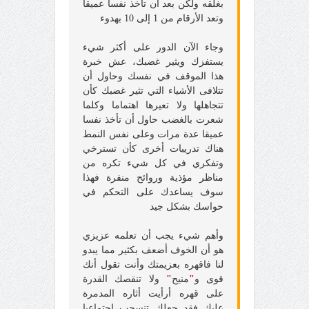
بغلقه ولكن بعد أن تأخذ نفسا عميقا
وتعد الأرقام من 1 إلى 10 بهدوء
وجاء الآن الدور على أكثر شيء
يستفزك ويثير غضبك، عش خبرة
هذا الموقف في نفسك وحاول أن
تتلافى الأشياء التي تثير غضبك كأن
تتجاهلها ولا تعيرها اهتماما وكلما
شعرت بالغضب حاول أن تأخذ نفسا
عميقا عدة مرات وعلى نفس النمط
هناك تدريبات أخرى كأن تسترخي
وتفكري في كل شيء تكره من
مناظر مؤذية وروائح منفرة فهذا
سوف يساعدك على التحكم في
حواسك بشكل جيد
وأهم شيء يجب أن تعلمه عزيزي
هو أن الخوف أضعف بكثير مما يبدو
لنا فاقهره بعزيمتك وأنت تقول أنك
قوى و
"
منيح
"
ولا تنقصك القدرة
على قهره أرأيت أثاره المدمرة
عليك فقد جعلك تنسحب اجتماعيا