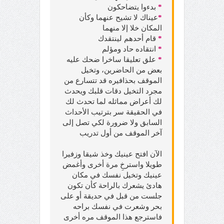
*
بدءوا يتضاحكون
*
عيناك لا تشيح عنهما وكأن
المكان خلا إلا منهما
*
قام أحدهم لينتقدك
*
انتقاده حاد ومؤلم
*
علق تعليقا ساخرا ضحك عليه
بعض من الحاضرين، وتخيل
الموقف بحذافيره قد تتسارع من
مجرد التخيل دقات قلبك ويحدث
لك أعراض مماثله لما تحدث لك
في الحقيقة سر بترتيب الأحداث
السابق ولا ضرورة لكي تصل إلى
آخر الموقف من أول تدريب
الآن افتح عينيك وخذ شيقا وزفيرا
طويلا واسترخِ مرة أخرى وأغمض
عينيك وتخيل نفسك في مكان
هادئ يشعرك بالراحة كأن تكون
جلست من قبل في حديقة أو على
بحر وشعرت في نفسك براحه
فاسترجع هذا الموقف مره أخرى