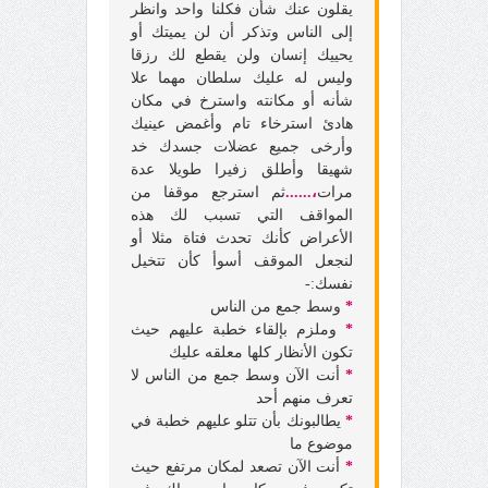
يقلون عنك شأن فكلنا واحد وانظر
إلى الناس وتذكر أن لن يميتك أو
يحييك إنسان ولن يقطع لك رزقا
وليس له عليك سلطان مهما علا
شأنه أو مكانته
واسترخ في مكان
هادئ استرخاء تام وأغمض عينيك
وأرخى جميع عضلات جسدك خد
شهيقا وأطلق زفيرا طويلا عدة
مرات
،......
ثم استرجع موقفا من
المواقف التي تسبب لك هذه
الأعراض كأنك تحدث فتاة مثلا أو
لنجعل الموقف أسوأ كأن تتخيل
نفسك:-
*
وسط جمع من الناس
*
وملزم بإلقاء خطبة عليهم حيث
تكون الأنظار كلها معلقه عليك
*
أنت الآن وسط جمع من الناس لا
تعرف منهم أحد
*
يطالبونك بأن تتلو عليهم خطبة في
موضوع ما
*
أنت الآن تصعد لمكان مرتفع حيث