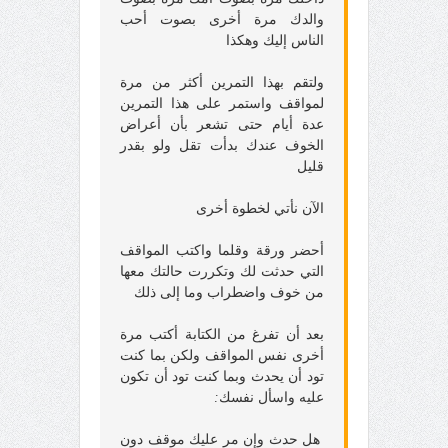
والدك مرة أخرى بصوت أحب
الناس إليك وهكذا
ولتقم بهذا التمرين أكثر من مرة
لمواقف واستمر على هذا التمرين
عدة أيام حتى تشعر بأن أعراض
الخوف عندك بدأت تقل ولو بقدر
قليل
الآن نأتي لخطوة أخرى
أحضر ورقة وقلما واكتب المواقف
التي حدثت لك وتكررت حالتك معها
من خوف واضطراب وما إلى ذلك
بعد أن تفرغ من الكتابة أكتب مرة
أخرى نفس المواقف ولكن بما كنت
تود أن يحدث وبما كنت تود أن تكون
عليه واسأل نفسك
:
هل حدث وإن مر عليك موقف دون