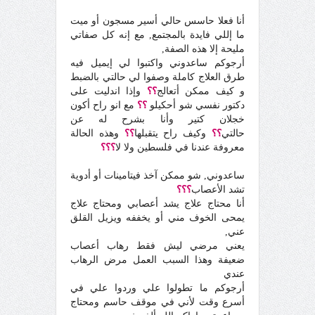
أنا فعلا حاسس حالي أسير مسجون أو ميت
ما إللي فايدة بالمجتمع, مع إنه كل صفاتي
مليحة إلا هذه الصفة,
أرجوكم ساعدوني واكتبوا لي إيميل فيه
طرق العلاج كاملة وصفوا لي حالتي بالضبط
و كيف ممكن أتعالج
؟؟
وإذا اندليت على
دكتور نفسي شو أحكيلو
؟؟
مع انو راح أكون
خجلان كتير وأنا بشرح له عن
حالتي
؟؟
وكيف راح يتقبلها
؟؟
وهذه الحالة
معروفة عندنا في فلسطين ولا لا
؟؟؟
ساعدوني, شو ممكن آخذ فيتامينات أو أدوية
تشد الأعصاب
؟؟؟
أنا محتاج علاج يشد أعصابي ومحتاج علاج
يمحى الخوف مني أو يخففه ويزيل القلق
عني,
يعني مرضي ليش فقط رهاب أعصاب
ضعيفة وهذا السبب العمل مرض الرهاب
عندي
أرجوكم ما تطولوا علي وردوا علي في
أسرع وقت لأني في موقف حاسم ومحتاج