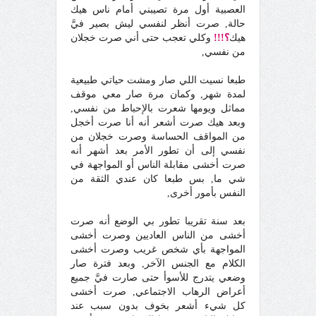
العصبية أول مرة تصيبني أمام ناس هيك
حالة, صرت أنظر لنفسي ليش بصير فيَّ
هيك
؟!!!
وكلي تعجب حتى أني صرت خجلان
من نفسي,
طبعا نسيت اللي صار ومشت حياتي طبيعية
لمدة شهر, وكمان مرة صار معي موقف
مماثل ويومها شعرت بالإحباط من نفسي,
وبعد هيك صرت أشعر أنه أنا صرت أخجل
من المواقف الحساسة وصرت خجلان من
نفسي إلى أن تطور الأمر بعد أشهر أنه
صرت أخشى مقابلة الناس أو المواجهة في
شي ما, بس طبعا كان عندي الثقة من
النفس بأمور أخرى,
بعد سنة تقريبا تطور بي الوضع أنه صرت
أخشى من الناس العاديين وصرت أخشى
المواجهة بأي شخص غريب وصرت أخشى
الكلام مع الجنس الآخر, وبعد فترة صار
وضعي يتدرج للأسوأ حتى صارت فيَّ جميع
أعراض الرهاب الاجتماعي, صرت أخشى
كل شيء أشعر بخوف بدون سبب عند