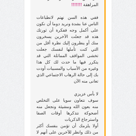
المراهقة
!!!!!!!
ففي هذه السن نهتم لانطباعات
الناس عنا بشدة ونريد دوما أن نكون
على أكمل وجه ففكرة أن ثورتك
هذه قد جعلت الآخرين يسخرون
منك أو ينظرون إليك نظرة أقل من
التي كنت تأملها لنفسك جعلت
تخشى المواقف المماثلة التي قد
يتكرر فيها ما حدث لك كل هذا
وغيره من الأسباب والمسببات أودت
بك إلى حالة الرهاب الاجتماعي الذي
تعانى منه الآن
لا بأس عزيزي
سوف نتعاون سويا على التخلص
منه بعون الله ومشيئة ونجعل منه
أضحوكة نتذكرها أوقات الصفا
واسترجاع الذكريات
أولا يلزمك أن تؤمن بنفسك أكثر
من ذلك وانظر للآخرين على أنهم لا