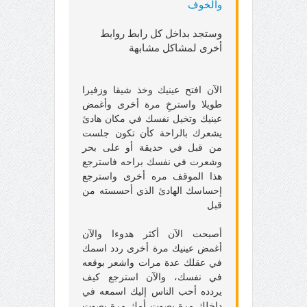
والخوف
وستجد بداخل كل رابط روابط
أخرى لمشاكل مشابهة
الآن افتح عينيك وخذ شيقا وزفيرا
طويلا واسترخِ مرة أخرى وأغمض
عينيك وتخيل نفسك في مكان هادئ
يشعرك بالراحة كأن تكون جلست
من قبل في حديقة أو على بحر
وشعرت في نفسك براحه فاسترجع
هذا الموقف مره أخرى واسترجع
إحساسك الهادئ الذي أحسسته من
قبل
أصبحت الآن أكثر هدوءا والآن
أغمض عينيك مرة أخرى ردد اسمك
في عقلك عدة مرات واشعر بوقعه
في نفسك، والآن استرجع كيف
يردده أحب الناس إليك اسمعه في
داخلك مرة بصوت أمك مرة بصوت