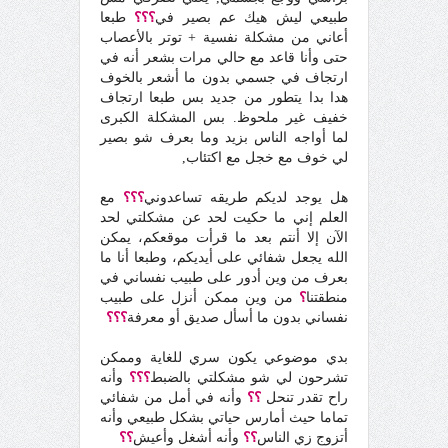
طبيعي ليش هيك عم بصير في
؟؟؟
طبعا
أعاني من مشكلة نفسية + توتر بالأعصاب
حتى وأنا قاعد مع حالي مرات بشعر أنه في
ارتجاف في جسمي بدون ما أشعر بالخوف
هدا بدا يتطور من جديد بس طبعا ارتجاف
خفيف غير ملحوظ. بس المشكلة الكبرى
لما أواجه الناس بزيد وما بعرف شو بصير
لي خوف مع خجل مع اكتئاب,
هل يوجد لديكم طريقه تساعدوني
؟؟؟
مع
العلم إني ما حكيت لحد عن مشكلتي لحد
الآن إلا أنتم بعد ما قرأت موقعكم، يمكن
الله يجعل شفائي على أيديكم، وطبعا أنا ما
بعرف من وين أدور على طبيب نفساني في
منطقتنا
؟
من وين ممكن أنزل على طبيب
نفساني بدون ما أسأل صديق أو معرفة
؟؟؟
بدي موضوعي يكون سري للغاية وممكن
تشرحون لي شو مشكلتي بالضبط
؟؟؟
وأنه
راح تقدر تنحل
؟؟
وأنه في أمل من شفائي
تماما حيث أمارس حياتي بشكل طبيعي وأنه
أتزوج زي الناس
؟؟
وأنه أشغل وأعيش
؟؟