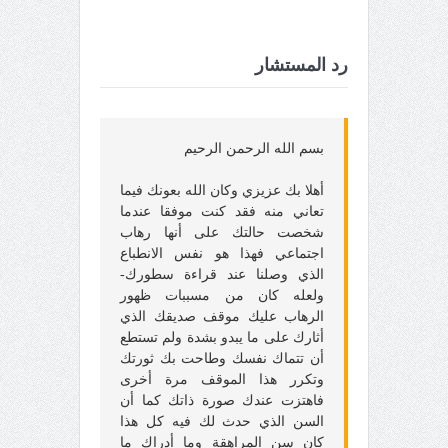
رد المستشار
بسم الله الرحمن الرحيم
أهلا بك عزيزي وكان الله بعونك فيما
تعاني منه فقد كنت موفقا عندما
شخصت حالتك على أنها رهاب
اجتماعي فهذا هو نفس الانطباع
الذي وصلنا عند قراءة سطورك-
ولعله كان من مسببات ظهور
الرهاب عليك موقف صديقك الذي
أثارك على ما يبدو بشدة ولم تستطع
أن تتماك نفسك وطاحت بك ثورتك
وتكرر هذا الموقف مرة أخرى
فاهتزت عندك صورة ذاتك كما أن
السن الذي حدث لك فيه كل هذا
كان سن المراهقة وما أدراك ما