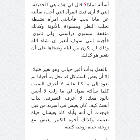
أسأله لماذا
؟
قال لي هذه هي الحقيقة،
إنني لا أرى فيك المرآة التي أحب، سألته
عن ماذا يحب فأجابني امرأة نشيطة
تجلب النظر ومملوءة بالأنوثة وكذلك
مثقفة -مستوى دراستي أولى ثانوي-
فأجبته إنني سوف أتغير إن شاء الله
وذلك لن يكون بين ليلة وضحاها على أن
يتغير هو كذلك.
بالفعل بدأت أغير حياتي وهو تغير قليلا،
إلا أن بعض المشاكل قد تحل بنا أحيانا ثم
نعود إلى ما كنا عليه، لا أعرف السبب
كلما سألته يقول لي ما زلت لا أحس
بالود معك، لا أعرف التصرف، بدأت
أبحث كيف كان يعيش في أسرته من قبل
فوجدت أن أمه وأباه كانا يعيشان حياة
تعيسة وكذلك أخوه الكبير يعيش مع
زوجته حياة زوجية كئيبة.