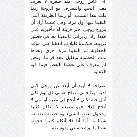
أي عاش زوجي منذ صغره لا يعرف
معنى الحب والتصرف مع الزوجة ربما
قلت هذا السبب، أو ربما الطريقة التي
التقينا فيها أول مرة، وهي عندما أراد أن
يتزوج زوجي أخبر قريبة له فأخبرته عني
هكذا أراد أن يراني فالتقينا معا في حضور
قريبته، فتكلمنا قليلا ثم اتفقنا على موعد
الخطوبة ثم التقينا مرة أخرى وبعدها
تمت الخطوبة وبقليل عقد قراننا، ونحن
لم نتعرف على بعضنا البعض فيما فيه
الكفاية.
صراحة لا أريد أن أبعد عن زوجي لأني
أحبه لهذا فإني أصلح نفسي كل يوم لكي
أنال حبه لكني لا أنجح في نظره أو أنني لا
أنجح فعلا. فهو بطبعه لا يتكلم كثيرا
وخجول بعض الشيء وشخصيته ضعيفة
شيئا ما. أما أنا فلا أتكلم كثيرا خجولة
شيئا ما، وشخصيتي متوسطة.