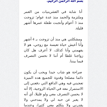
بسم الله الرحمن الرحيم،
أنا شابة في العشرينيات من العمر
وملتزمة والحمد منذ عدة عوام؛ تزوجت
منذ 3 أعوام وأنجبت طفلة عمرها أشهر
قليلة.
ومشكلتي هي منذ أن تزوجت بـ 4 أشهر
وأنا أعيش حياة تعيسة مع زوجي، هو لا
يفهمني وأنا كذلك، لا أعرف هل كان
زواجنا غلطا أم أننا لا نحسن التصرف
فيما بيننا.
صراحة هو شاب جيدا ويحب أن يكون
دائما مصلحا وقدوة للجميع هده الميزة
تعجبني فيه وهي الدافع التي دفعني إلى
الاستمرار معه في الحياة الزوجية، إلا أنه
لا يحسن التصرف معي ولو قليلا، أي أنه
لا يعبر عن حبه لي ولا يمدحني ولا
يقدرني ولا يتكلم معي كثيرا، وعندما