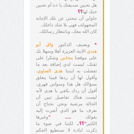
هل تحبين صديقتك يا a.s أم تحبين
حبك لها
؟؟
حاولي أن تبحثي عن تلك الإجابة
المجهولة
..
فهي بلا شك داخلك.
كان الله معك، وبانتظار رسائلك.
*
ويضيف الدكتور
وائل أبو
هندي
الابنة العزيزة أهلا وسهلا بك
على موقعنا
مجانين
وشكرا على
ثقتك، ليست لدي إضافة بعد ما
تفضلت به ابنتنا
هدى الصاوي
،
وأقول لها أن ردها فيما يتعلق
بسؤالك هل هذا وسواس قهري،
أقول أن ردك يكفي يا هدى لأنه
ليست هناك تفاصيل تبين أن
الحالة مرضية ونحن نحتاج أن
نعرف ما هو الذي أشرت إليه
بقولك
..... "
وغيرها
الكثير
"؟؟..
لكننا في ضوء ما
ذكرت لناa.s لا نستطيع الحكم