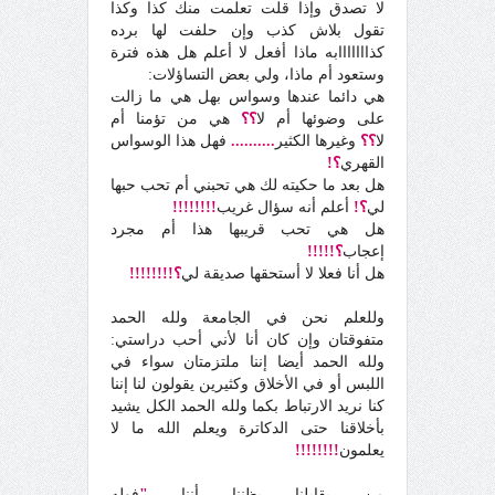
لا تصدق وإذا قلت تعلمت منك كذا وكذا
تقول بلاش كذب وإن حلفت لها برده
كذااااااابه ماذا أفعل لا أعلم هل هذه فترة
وستعود أم ماذا، ولي بعض التساؤلات:
هي دائما عندها وسواس بهل هي ما زالت
على وضوئها أم لا
؟؟
هي من تؤمنا أم
لا
؟؟
وغيرها الكثير
..........
فهل هذا الوسواس
القهري
؟!
هل بعد ما حكيته لك هي تحبني أم تحب حبها
لي
؟!
أعلم أنه سؤال غريب
!!!!!!!!
هل هي تحب قريبها هذا أم مجرد
إعجاب
؟!!!!!
هل أنا فعلا لا أستحقها صديقة لي
؟!!!!!!!!
وللعلم نحن في الجامعة ولله الحمد
متفوقتان وإن كان أنا لأني أحب دراستي:
ولله الحمد أيضا إننا ملتزمتان سواء في
اللبس أو في الأخلاق وكثيرين يقولون لنا إننا
كنا نريد الارتباط بكما ولله الحمد الكل يشيد
بأخلاقنا حتى الدكاترة ويعلم الله ما لا
يعلمون
!!!!!!!!
من يقابلنا يظننا أننا
"
فوله