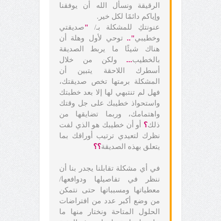
الرقيقة ونسأل الله أن يوفقنا
وإياكم دائمًا لكل خير.
عنونتكِ للمشكلة بـ/
"
صديقتي
وخطيبي
"..
توحي لأول وهلة أن
هناك شيئًا ما يربط الصديقة
بالخطيب
...
ولكن من خلال
أسطرك اللاحقة يتبين أن
المشكلة برمتها تخص صديقتك،
فهل لم تنتبهي لها إلا بعد خطبتك
واستحواذ خطيبك على جل وقتك
واهتمامك، وربما تضايقها من
ذلك
؟
أو أن خطيبك هو الذي لفت
نظرك لتعيدي ترتيب أوراقك بما
يتعلق بهذه الصديقة
؟؟
في أي مشكلة تقابلنا يجدر بنا أن
ننظر في تفاصيلها ودوافعها/
معطياتها ومسبباتها حتى نتمكن
من وضع أكبر عدد من افتراضات
الحلول المتاحة ونختار منها ما