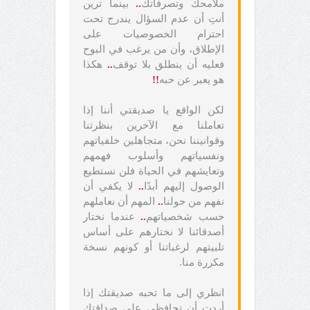
ملامحك وتصرفاتك
..
بينما ترين
أنتِ أن عدم السؤال يندرج تحت
احترام الخصوصيات على
الإطلاق، وأن من يرغب في البوح
فعليه أن ينطلق بلا توقف
..
هكذا
هو يعبر عن حبه
!!
لكن الواقع يا صديقتي أننا إذا
تعاملنا مع الآخرين بنظرتنا
وقوانيننا نحن، متجاهلين خلفياتهم
ونفسياتهم وأسلوب فهمهم
وتعايشهم في الحياة فلن نستطيع
الوصول إليهم أبدًا
..
لا يكفي أن
نفهم من حولنا
..
المهم أن نعاملهم
حسب شخصياتهم
..
عندما نختار
أصدقائنا لا نختارهم على أساس
تلبيتهم لرغباتنا أو كونهم نسخة
مكررة منا.
انظري إلى ما تحبه صديقتك إذا
أردتِ أن تحافظي على صداقتك