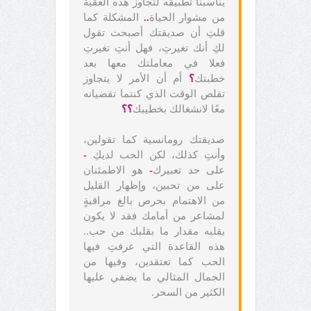
يناسبنا تطبيقه لتجاوز هذه العقبة
من مشوار الحياة
..
المشكلة كما
قلتِ أن صديقتك أصبحت تقول
لكِ أنك تغيرتِ، فهل أنتِ تغيرتِ
فعلا في معاملتك معها بعد
خطبتك
؟
أم أن الأمر لا يتجاوز
تقلص الوقت الذي كنتما تقضيانه
معًا لانشغالك بخطيبك
؟؟
صديقتك رومانسية كما تقولين،
وأنتِ كذلك، لكن الحب لديكِ
-
على حد تعبيرك
-
هو الاطمئنان
على من تحبين، وإظهار القليل
من الاهتمام بحرص بالغ مراقبةٍ
لمشاعر من أمامك فقد لا يكون
بقلبه مقدار ما بقلبك من حب..
هذه القاعدة التي عرفتِ فيها
الحب كما تعتقدين، وفيها من
الجمال المثالي ما يضفي عليها
الكثير من السحر.