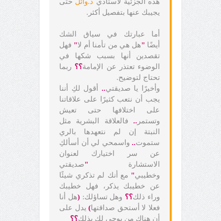
هذه الجزئية لأستاذي
د.وائل
حتى
يجيبك عنها بتفصيل أكثر.
أما عبارتك في سياق الشك
أيضًا
"
هل هي من تأمنا أم لا
"
فهل
تقصدين أنها بسبب شكها في
الوضوء تعتذر عن الإمامة
؟؟
ربما
تحتاج لتوضيح.
وأخيرًا يا صديقتي
..
أقول لكِ أننا
يجب أن نتعب كثيرًا على علاقاتنا
على اختلافها حتى تعيش
وتستمر
..
فالعلاقة البشرية مثل
النبتة إن لم نتعهدها بالري
ستموت
..
واسمحي لي أن أسألكِ
عن سر اختيارك لعنوان
الاستشارة
"
صديقتي
وخطيبي
"
مع أنك لم تذكري شيئًا
عن خطيبك يذكر، فهل خطيبك
وراء ذلك
؟؟
وهل تساؤلك:
(
هل أنا
فعلا لا أستحق صداقتها
)
يدل على
أن هناك من يوحي لك بذلك
؟؟