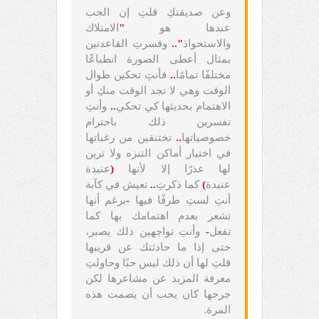
وعن صديقتكِ قلتِ إن الحب
عندها هو
"
الامتلاك
والاستحواذ
"..
وفسرتِ القاعدتين
بمثال أعطى الصورة انطباعًا
مختلفًا تمامًا
..
فأنتِ تحكين طوال
الوقت وهي لا تجد الوقت منكِ أو
الاهتمام بحديثها كي تحكي
..
وأنتِ
تفسرين ذلك باحترام
خصوصياتها
..
تختنقين من رغباتها
في اختيار أماكن التنزه ولا ترين
لها عذرًا إلا لأنها
(
عنيدة
عنيدة
)
كما ذكرتِ
..
تعيش في كآبة
أنتِ لستِ طرفًا فيها
-
برغم أنها
تشعر بعدم اهتمامك بها كما
تفعل
-
وأنتِ تواجهين ذلك بصبر،
حتى إذا ما حادثتك عن قريبها
قلتِ لها أن ذلك ليس حبًا وحاولتِ
معرفة المزيد عن مشاعرها لكن
جرحها كان يجب أن يصمت هذه
المرة.