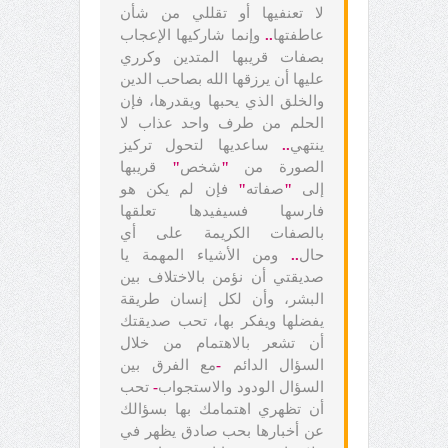
لا تعنفيها أو تقللي من شأن
عاطفتها
..
وإنما شاركيها الإعجاب
بصفات قريبها المتدين وكرري
عليها أن يرزقها الله بصاحب الدين
والخلق الذي يحبها ويقدرها، فإن
الحلم من طرف واحد عذاب لا
ينتهي
..
ساعديها لتحول تركيز
الصورة من
"
شخص
"
قريبها
إلى
"
صفاته
"
فإن لم يكن هو
فارسها فسيفيدها تعلقها
بالصفات الكريمة على أي
حال
..
ومن الأشياء المهمة يا
صديقتي أن نؤمن بالاختلاف بين
البشر، وأن لكل إنسان طريقة
يفضلها ويفكر بها، تحب صديقتك
أن تشعر بالاهتمام من خلال
السؤال الدائم
-
مع الفرق بين
السؤال الودود والاستجواب
-
تحب
أن تظهري اهتمامك بها بسؤالك
عن أخبارها بحب صادق يظهر في