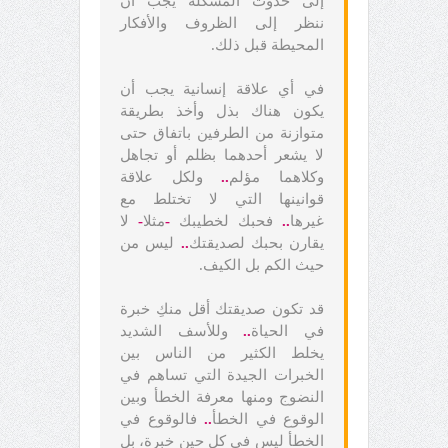
إلى حدوث المشكلة يجب أن
ننظر إلى الظروف والأفكار
المحيطة قبل ذلك.
في أي علاقة إنسانية يجب أن
يكون هناك بذل وأخذ بطريقة
متوازنة من الطرفين باتفاق حتى
لا يشعر أحدهما بظلم أو تجاهل
وكلاهما مؤلم
..
ولكل علاقة
قوانينها التي لا تختلط مع
غيرها
..
فحبك لخطيبك
-
مثلا
-
لا
يقارن بحبك لصديقتك
..
ليس من
حيث الكم بل الكيف.
قد تكون صديقتك أقل منكِ خبرة
في الحياة
..
وللأسف الشديد
يخلط الكثير من الناس بين
الخبرات الجيدة التي تساهم في
النضوج ومنها معرفة الخطأ وبين
الوقوع في الخطأ
..
فالوقوع في
الخطأ ليس في كل حين خبرة، بل