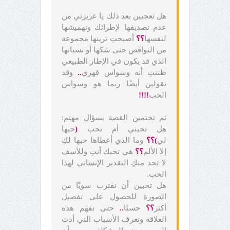
هل تعجبين بعد ذلك يا عزيزتي من
عدم تصديقها لإطرائك وتهميشها
لنفسها
؟؟
أصبحتِ ترينها مجموعة
من النواقص حتى شكها أو نسيانها
الذي قد يكون في الإطار الطبيعي
ظننتِ أنه وسواس قهري
..
وقد
تقولين أيضًا ربما هو وسواس
الحب
!!!!
ثم تختمين القصة بسؤال مهتم:
هل تحبني أم تحب
(
حبها
لي
)؟؟
وما الذي أعطاها حبها لكِ
إلا الألم
؟؟
هي تحبك أنتِ وللأسف
لا تجد منكِ التقدير الإنساني لهذا
الحب.
هل تحبين أن نقترب سويًا من
الصورة للحصول على تفصيل
أكثر
؟؟
حسنًا
..
حتى نفهم هذه
العلاقة ونعرف الأسباب التي أدت