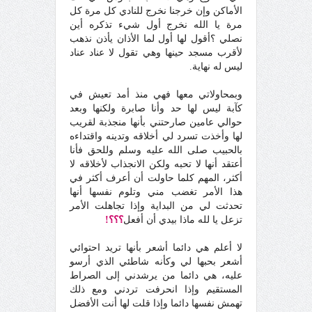
الأماكن وإن خرجنا نخرج للنادي كل مرة كل
مرة يا الله نخرج أول شيء تذكره أين
نصلي ؟أقول لها أول لما الأذان يأذن نذهب
لأقرب مسجد حينها وهي تقول لا عناد عناد
ليس له نهاية.
وبمحاولاتي معها فهي منذ أمد تعيش في
كآبة ليس لها حد وأنا صابرة ولكنها وبعد
حوالي عامين صارحتني بأنها منجذبة لقريب
لها وأخذت تسرد لي أخلاقه وتدينه واقتداءه
بالحبيب صلى الله عليه وسلم وللحق فأنا
أعتقد أنها لا تحبه ولكن الانجذاب لأخلاقه لا
أكثر، المهم كلما حاولت أن أعرف أكثر في
هذا الأمر تغضب مني وتلوم نفسها أنها
تحدثت لي من البداية وإذا تجاهلت الأمر
تزعل يا لله ماذا بيدي أن أفعل
؟؟؟!
لا أعلم هي دائما أشعر بأنها تريد احتوائي
أشعر بحبها لي وكأنه شاطئي الذي أرسو
عليه، هي دائما من يرشدني إلى الصراط
المستقيم وإذا انحرفت تردني ومع ذلك
تهمش نفسها دائما وإذا قلت لها أنت الأفضل