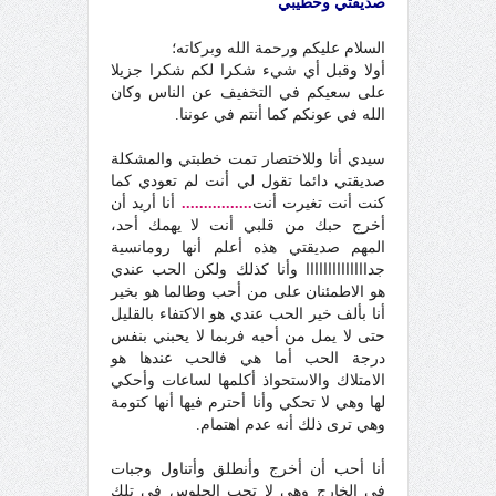
صديقتي وخطيبي
السلام عليكم ورحمة الله وبركاته؛
أولا وقبل أي شيء شكرا لكم شكرا جزيلا
على سعيكم في التخفيف عن الناس وكان
الله في عونكم كما أنتم في عوننا.
سيدي أنا وللاختصار تمت خطبتي والمشكلة
صديقتي دائما تقول لي أنت لم تعودي كما
كنت أنت تغيرت أنت
................
أنا أريد أن
أخرج حبك من قلبي أنت لا يهمك أحد،
المهم صديقتي هذه أعلم أنها رومانسية
جداااااااااااااا وأنا كذلك ولكن الحب عندي
هو الاطمئنان على من أحب وطالما هو بخير
أنا بألف خير الحب عندي هو الاكتفاء بالقليل
حتى لا يمل من أحبه فربما لا يحبني بنفس
درجة الحب أما هي فالحب عندها هو
الامتلاك والاستحواذ أكلمها لساعات وأحكي
لها وهي لا تحكي وأنا أحترم فيها أنها كتومة
وهي ترى ذلك أنه عدم اهتمام.
أنا أحب أن أخرج وأنطلق وأتناول وجبات
في الخارج وهي لا تحب الجلوس في تلك