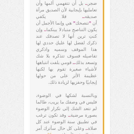
ضجر
..
بل أن تتفهمي ألمها وأن
تعامليها بإيجابية لأن الصديق مرآة
صديقه
..
فلا يكفي
أن
"
تنصحك
"
هي وإنما الأجمل أن
يكون التناصح متبادلا بينكما
..
وإن
كنتِ ترين أنها لا تصدقك عند
ذكرك لفضل لها عليكِ حددي لها
هذا الموقف وسميه واذكري
تفاصيله فسوف تتذكره بلا شك
وتسعد بذلك
..
قومي بلفت انتباهها
لأشياء صغيرة تقوم بها لكنها
عظيمة الأثر على من حولها
إيجابيًا وحفزيها لزيادة ذلك.
وبالنسبة لشكها في الوضوء،
فليس في وصفك ما يريب، طالما
لم تتعد الشك إلى تكرار الوضوء
بصورة مرضية
..
وقد تكون ترغب
في تطبيق سنة الوضوء عند كل
صلاة
..
وعلى كل حال سأترك أمر