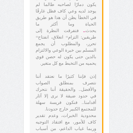
يكون دمارًا لصاحبه طالما لم
يوجد لديه وعي كاف فظل غارقًا
في الخطأ يظن أن هذا هو طريق
الحياة وما أكثر ما
يحدث
..
فتفرقت النظرة إلى
طريقين: التزام= انغلاق، انفتاح=
تحرر، والمطلوب أن يجمع
المسلم بين خبرة الوعي والالتزام
بالدين حتى يكون له حصن قوي
يحميه من التخبط مع كل متغير.
إذن فإننا كثيرًا ما نعتقد أننا
نتصرف بمنطلق الصواب
والأفضل.. والحقيقة أننا نتحرك
في حدود ضيقة لا نرى إلا آثار
أقدامنا.. فنكون فريسة سهلة
للمجتمع الكبير خارج حدودنا.
محدودية الخبرات، وعدم تقدير
كاف للأمور، مع افتقاد التوجيه
وربما غياب الداعم، من أسباب