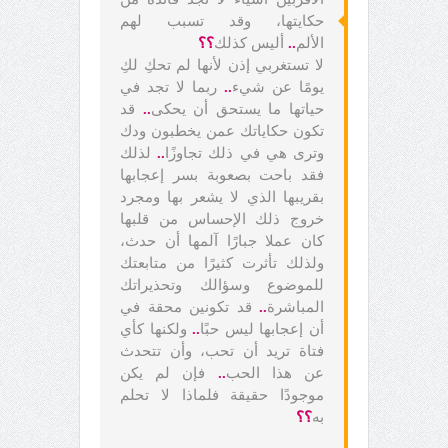
حكايتها، وقد تسبب لهم
الألم
..
أليس كذلك
؟؟
لا تستغربي إذن لأنها لم تحكِ لكِ
يومًا عن شيء
..
ربما لا تجد في
حياتها ما يستحق أن يحكى
..
قد
تكون حكاياتك عمن يخطبون ودك
وترى هي في ذلك تجاوزًا
..
لذلك
فقد باحت بصعوبة بسر إعجابها
بقريبها الذي لا يشعر بها ومجرد
خروج ذلك الإحساس من قلبها
كان عملا جبارًا آلمها أن حدث،
ولذلك تأثرت كثيرًا من متابعتك
للموضوع وسؤالك وتحذيراتك
المباشرة
..
قد تكونين محقة في
أن إعجابها ليس حبًا
..
ولكنها كأي
فتاة تريد أن تحب، وأن تتحدث
عن هذا الحب
..
فإن لم يكن
موجودًا حقيقة فلماذا لا تحلم
به
؟؟