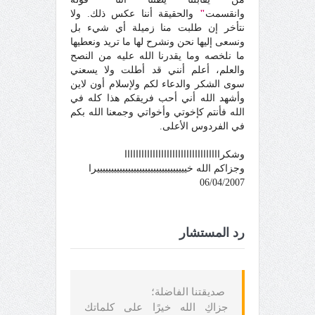
وانقسمت
"
والحقيقة أننا عكس ذلك. ولا
نتأخر إن طلبت منا زميلة أي شيء بل
ونسعى إليها نحن ونشرح لها ما تريد ونعطيها
ما نلخصه وما يقدرنا الله عليه من النصح
والعلم، أعلم أنني قد أطلت ولا يسعني
سوى الشكر والدعاء لكم ولإسلام أون لاين
وأشهد الله أني أحب فريقكم هذا كله في
الله فأنتم كإخوتي وأخواتي وجمعنا الله بكم
في الفردوس الأعلى.
وشكراااااااااااااااااااااااااااااااااا
وجزاكم الله خييييييييييييييييييييييييييييييييرا
06/04/2007
رد المستشار
صديقتنا الفاضلة؛
جزاكِ الله خيرًا على كلماتك