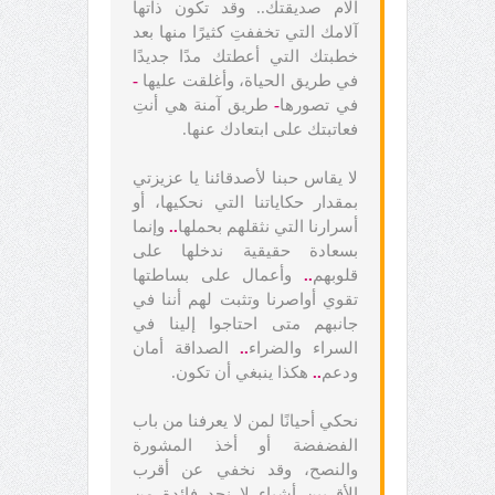
آلام صديقتك.. وقد تكون ذاتها
آلامك التي تخففتِ كثيرًا منها بعد
خطبتك التي أعطتك مدًا جديدًا
في طريق الحياة، وأغلقت عليها
-
في تصورها
-
طريق آمنة هي أنتِ
فعاتبتك على ابتعادك عنها.
لا يقاس حبنا لأصدقائنا يا عزيزتي
بمقدار حكاياتنا التي نحكيها، أو
أسرارنا التي نثقلهم بحملها
..
وإنما
بسعادة حقيقية ندخلها على
قلوبهم
..
وأعمال على بساطتها
تقوي أواصرنا وتثبت لهم أننا في
جانبهم متى احتاجوا إلينا في
السراء والضراء
..
الصداقة أمان
ودعم
..
هكذا ينبغي أن تكون.
نحكي أحيانًا لمن لا يعرفنا من باب
الفضفضة أو أخذ المشورة
والنصح، وقد نخفي عن أقرب
الأقربين أشياء لا نجد فائدة من