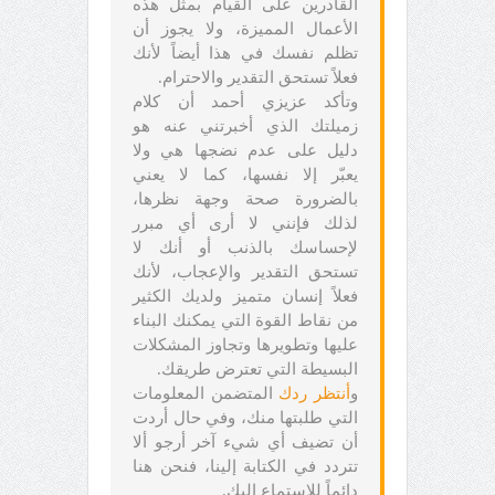
القادرين على القيام بمثل هذه
الأعمال المميزة، ولا يجوز أن
تظلم نفسك في هذا أيضاً لأنك
فعلاً تستحق التقدير والاحترام.
وتأكد عزيزي أحمد أن كلام
زميلتك الذي أخبرتني عنه هو
دليل على عدم نضجها هي ولا
يعبّر إلا نفسها، كما لا يعني
بالضرورة صحة وجهة نظرها،
لذلك فإنني لا أرى أي مبرر
لإحساسك بالذنب أو أنك لا
تستحق التقدير والإعجاب، لأنك
فعلاً إنسان متميز ولديك الكثير
من نقاط القوة التي يمكنك البناء
عليها وتطويرها وتجاوز المشكلات
البسيطة التي تعترض طريقك.
و
أنتظر ردك
المتضمن المعلومات
التي طلبتها منك، وفي حال أردت
أن تضيف أي شيء آخر أرجو ألا
تتردد في الكتابة إلينا، فنحن هنا
دائماً للاستماع إليك.