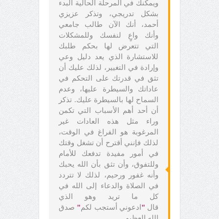
ويمكنك في المرحلة الحالية البدء
بشكل تدريجي، وتذكر عزيزي
أحمد، أنك الآن طالب جامعي
وأنك واعٍ لنفسك وللمشكلات
التي تتعرض لها بحكم طلبك
للاستشارة الذي يعد دليل وعي
وإرادة في التغيير، لذلك عليك أن
تثق في قدرتك على التحكم في
عاداتك والسيطرة عليها، وعدم
السماح لها بالسيطرة عليك. تذكر
أن أحد أهم الأسباب التي تكمن
وراء مثل هذه العادات غير
المرغوبة هو الفراغ في الوقت،
لذلك فإنني أقترح أن تشغل وقتك
في أمور مفيدة تدفعك للأمام
وللتفوق، وأن تثق بأن الله يحبك
وأنه غفور ورحيم، لذلك لا تتردد
في الصلاة والدعاء إلى الله في
كل ما تريد وهو الذي
قال
"
ادعوني أستجب لكم
"
صدق
الله العظيم.