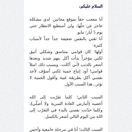
السلام عليكم،
أنا معجب حقاً بموقع مجانين. لدي مشكلة
عاجز عن حلّها، ولن أستطيع الانتظار حتى
يوم 5 أيار/ مايو.
أنا ثقتي بالنفس ضعيفة جداً جداً لأسباب
كثيرة:
أولها؛ كان قوامي متناسق وشكلي أنيق
لكني مؤخراً بدأت آكل بنهم شديد وبعدها
أشعر بالذنب لأني أكلت، وبسبب ذلك امتلأ
قوامي
!
أود إتباع حمية لكني أسوّف لأجد
نفسي آكل بطريقة غبية وأقول الحمية لا
تؤثر
..
هذا السبب الأول.
السبب الثاني؛ كلما تقرّبت إلى الله
أعصيه
(
أمارس العادة السرية ولا أصلّي
)
،
وكلما حدّثت نفسي بالبدء في التقرّب إلى
الله من اليوم التالي أشعر بالكسل.
السبب الثالث؛ أنا في مرحلة جامعية وأحس