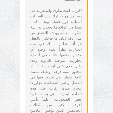
أكثر ما لفت نظري واستغربته في
رسالتك هو تكرارك هذه العبارات
السلبية حول فشلك وتجاه ذاتك،
وهذا في الواقع ما دفعني لدراسة
شكواك بعناية بهدف التحقق من
مدى دقة ذلك، ما فاجئني بالفعل
هو أنك تظلم نفسك في هذه
العبارات نظراً لعدم وجود أي
مؤشر يدعمها
!
فأنت في البداية
تجاوزت المرحلة الثانوية وهذا
دليل قوي على أن درجة ذكائك
تتجاوز المئة درجة، ولعلك نسيت
كافة المواد التي نجحت فيها في
الفصل والتي استطعت تجاوزها
بنجاح عندما ركزت على هذه
المادة الوحيدة التي وجدت فيها
بعض الصعوبات، علماً بأنني
أعرف الكثير من الطلاب
الجامعيين الذين يؤجلون مادتين