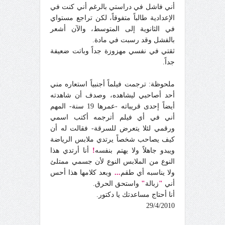
أني فاشل في دراستي بالرغم أني كنت في
الإعدادية طالباً متفوقاً، لكن تراجع مستواي
في الثانوية إلى المتوسط، والآن أشعر
بالفشل وقد رسبت في مادة.
ثقتي في نفسي مهزوزة جداً وباتت ضعيفة
جداً.
ملحوظة: ترجمت فيلماً أجنبياً استعاره مني
أحد أصاحبي ليشاهده، وصدف أن شاهدته
أيضاً إحدى قريباته -عمرها 19 سنة- المهم
أني في أي فيلم أترجمه أكتب اسمي
ورقمي لئلا يتعرض للسرقة- فقالت له أن
كيف يصاحب شخصاً يرتدي ملابس الرياضة
ويبدو جاهلاً ولا يهتم بنفسه
!
أنا أرتدي هذا
النوع من الملابس النوع لأن جسمي ممتلئ
ولا يناسبه أي طقم
...
وبعد كلامها هذا أحس
أني
"
زبالة
"
واستحق الحرق.
أنا أحتاج مساعدتك يا دكتور.
29/4/2010