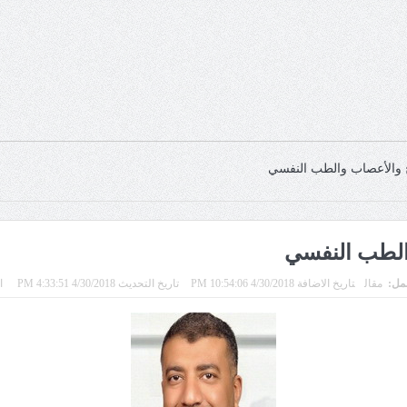
خ والأعصاب والطب النفسي
والطب النفسي
عمل:
مقال
تاريخ الاضافة 4/30/2018 10:54:06 PM
تاريخ التحديث 4/30/2018 4:33:51 PM
ال