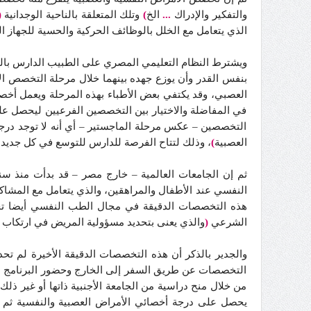
والتفكير والإدراك
...
الخ
)
وتلك المتعلقة بالناحية الوجدانية
(
الذي يتعامل مع الخلل بالوظائف الحركية والحسية للجهاز 
ويشترط النظام التعليمي المصري على الطبيب الدارس بالد
بنفس القدر وأن يوزع جهده بينهما خلال مرحلة التخصص الأ
العصبي، وقد يكتفي بعض الأطباء بهذه المرحلة ويعمل أخصائ
في المفاضلة والاختيار بين التخصصين الفرعيين ليحصل ع
التخصصين – عكس مرحلة الماجستير – أي أنه لا توجد درج
العصبية
)
، وذلك لتتاح الفرصة للدارس للتوسع في كل جدي
ثم إن الجامعات العالمية – خارج مصر – قد بدأت منذ
النفسي عند الأطفال والمراهقين، والذي يتعامل مع المشاكل
هذه التخصصات الدقيقة في مجال الطب النفسي أيضا 
الشرعي
(
والذي يعنى بتحديد مسؤولية المريض في ارتكاب ا
والجدير بالذكر أن هذه التخصصات الدقيقة الأخيرة لم تح
التخصصات عن طريق السفر إلى الخارج وحضور البرنامج التد
من خلال منح دراسية من الجامعة الأجنبية ذاتها أو غير ذلك 
يحصل على درجة أخصائي الأمراض العصبية والنفسية ثم