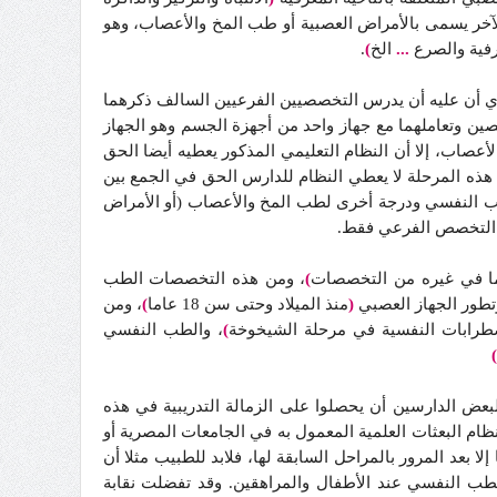
آخر يسمى بالأمراض العصبية أو طب المخ والأعصاب، وهو
رفية والصرع
...
الخ
)
.
أي أن عليه أن يدرس التخصصيين الفرعيين السالف ذكرهما
صين وتعاملهما مع جهاز واحد من أجهزة الجسم وهو الجهاز
أعصاب، إلا أن النظام التعليمي المذكور يعطيه أيضا الحق
ذه المرحلة لا يعطي النظام للدارس الحق في الجمع بين
طب النفسي ودرجة أخرى لطب المخ والأعصاب (أو الأمراض
التخصص الفرعي فقط.
ا في غيره من التخصصات
)
، ومن هذه التخصصات الطب
تطور الجهاز العصبي
(
منذ الميلاد وحتى سن 18 عاما
)
، ومن
ضطرابات النفسية في مرحلة الشيخوخة
)
، والطب النفسي
)
بعض الدارسين أن يحصلوا على الزمالة التدريبية في هذه
ام البعثات العلمية المعمول به في الجامعات المصرية أو
ا بعد المرور بالمراحل السابقة لها، فلابد للطبيب مثلا أن
 النفسي عند الأطفال والمراهقين. وقد تفضلت نقابة