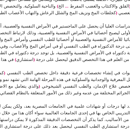
القلق والاكتئاب والغضب المفرط
...
الخ
)
والناحية السلوكية. والتخصص ال
العصبي
(
كجلطات المخ ونزيف المخ والشلل الرعاش والتهاب الأعصاب الط
راسات العليا أن يحصل على الماجستير في الأمراض النفسية والعصبية، 
ولى ليصبح أخصائيا في الأمراض النفسية والعصبية، وذلك لارتباط التخص
يا للأمراض النفسية والعصبية أو أخصائيا للطب النفسي وأمراض المخ وال
لى درجة الدكتوراه في الطب النفسي أو في أمراض المخ والأعصاب، وفي ه
ة دكتوراه في الأمراض النفسية والعصبية، بل توجد درجة دكتوراه في ال
د من العلم في هذا التخصص الدقيق ليحصل على درجة
(
استشاري
)
في هذا 
 سنوات في إنشاء تخصصات فرعية دقيقة داخل تخصص الطب النفسي
(
كم
 المعرفية والوجدانية والسلوكية في هذه المرحلة الهامة التي تشهد نمو و
تخصص علاج الإدمان، والطب النفسي الشيخوخي
(
والذي يتعامل مع الا
لجرائم المختلفة من عدمه وغير ذلك من الأمور المتعلقة بالنظام القضائي
دد لها درجات أو شهادات علمية في الجامعات المصرية بعد، ولكن يمكن ل
ريبي الخاص بها في إحدى الجامعات العالمية سواء أكان هذا من خلال نظ
من الأساليب. كما يذكر أن التخصصات الدقيقة المذكورة لا يمكن دراستها إل
 درجة استشاري الطب النفسي ليحصل بعد ذلك على درجة استشاري الطب