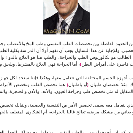
مع عن الحدود الفاصلة بين تخصصات الطب النفسي وطب المخ والأعصاب وجر
العصبي. وللإجابة عن هذا التساؤل يجب أن نفهم أولا أن الدراسة بكلية ا
طالب هو بكالوريوس الطب والجراحة، والطب هنا هو العلاج بالدواء والع
يست قاصرة على أمراض البطن
)
، أما الجراحة فهي العلاج بالمشرط، ويلحق ب
أجهزة الجسم المختلفة التي تتعامل معها، وهكذا فإننا سنجد لكل جهاز
اك مثلا تخصصان طبيان
(
أو باطنيان
)
هما تخصص القلب وتخصص الأمراض ا
قابل له مثل تخصص طب وجراحة العيون، والأنف والأذن والحنجرة، والنسا
لذي يتعامل معه يسمى تخصص الأمراض النفسية والعصبية، ويقابله تخصص ج
عاني من مشكلة مرضية تعالج غالبا بالجراحة، أم الشكاوى المتعلقة بالجه
ن كبيران، أحدهما يسمى بالطب النفسي، ويتعامل مع مشاكل الجهاز العصب