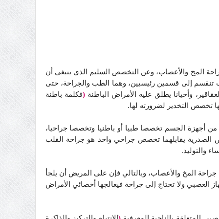
احة المخ والأعصاب، وعن التخصص السليم الذي ينبغي أن
لطب تنقسم إلى قسمين رئيسيين، وهما الطب والجراحة، حتى
قاقير، وأحيانا يطلق عليه الأمراض الباطنة
(
فكلمة باطنة
ها تخصص التخدير لضرورته لها.
 من أجهزة الجسم تخصصا طبيا أو باطنيا وتخصصا جراحيا،
لصدرية يقابلهما تخصص جراحي واحد هو جراحة القلب
ء والتوليد.
راحة المخ والأعصاب، وبالتالي فإن على المريض أن يلجأ
از العصبي ولا تحتاج إلى جراحة فيعالجها أخصائي الأمراض
ي المتعلقة بالناحية المعرفية
(
الانتباه والتركيز والذاكرة