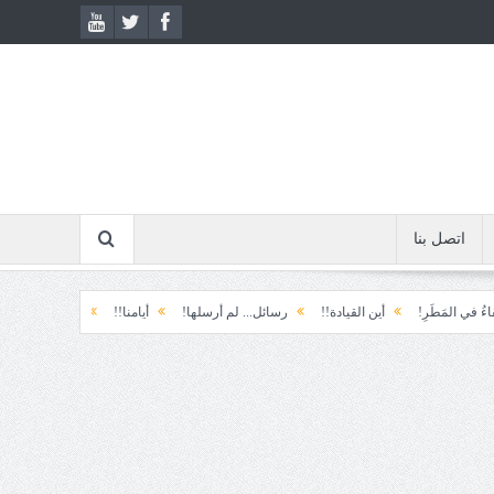
اتصل بنا
َرِ!
أين القيادة!!
رسائل... لم أرسلها!
أيامنا!!
خيبة الأمل.... الأولى!