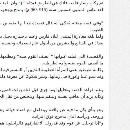
ثم ركب وسار فلقيه فاتك في الطريق فقتله.
" (
ديوان المتنب
لقد عاش المتنبي خمسين سنة
(
915-965 م
)
، يمدح ويهجو، 
"
وفي قصة مقتله يُحكى أنه قال قصيدة هجا بها ضبة بن يز
الطيب.
ولما بلغه مغادرة المتنبي لبلاد فارس وعلم بإجتيازه بجبل 
بغداد في السابع والعشرين من أيلول عام تسعمائة وخمسة و
والقصيدة التي قتلته عنوانها
"
أنصف القوم ضبه
"
ومطلعها:
ما أنصف القوم ضبه وأمه لطرطبه.
وكلمة طرطبة تعني المرأة العظيمة الثديين أو المسترخية ال
وقد تبدو عيبا وعورة في زمانها، وتثير شكوكا عن معرفة ذلك، 
وعند قراءة القصة وتحليلها وما جرى قبل قتله بوقت قصير، ي
وكأنه يريد أن يعاقب نفسه وينتقم منها، ويتخلص من ثقل الحي
وهو ينأى بكل ما فيه عن واقعه ويتفاعل مع فضاء خياله وهي
وروحه، وبرأسه الذي تدحرج فوق التراب.
و
"
إذا ترحلت عن قوم وقد قدروا
...
ألا تفارقهم فالراحلون هم