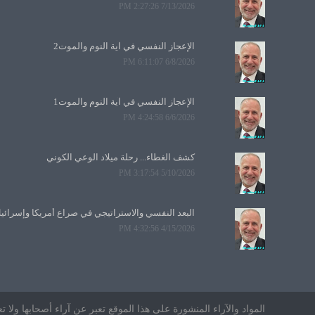
7/13/2026 2:27:26 PM
الإعجاز النفسي في آية النوم والموت2
6/8/2026 6:11:07 PM
الإعجاز النفسي في آية النوم والموت1
6/6/2026 4:24:58 PM
كشف الغطاء... رحلة ميلاد الوعي الكوني
5/10/2026 3:17:54 PM
البعد النفسي والاستراتيجي في صراع أمريكا وإسرائي
4/15/2026 4:32:56 PM
المواد والآراء المنشورة على هذا الموقع تعبر عن آراء أصحابها ول