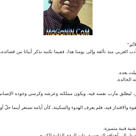
ألم
"
العربي منذ تألقه وإلى يومنا هذا، ففيما نكتبه نذكر أبياتا من قصائده، ا
يلت بعده.
 الخالدة.
، ليطلق مآرب نفسه فيه، ويكون مملكته وعرشه وكرسي وجوده الإنساني ال
والاقتدار فيه، فلم يعرف الهدوء والسكينة، كأن أيامه تستعر أينما حلّ أو 
قنية فنية متميزة.
ول إلى أهدافه النرجسية، ذات الرؤى الذاتية الكبرى.