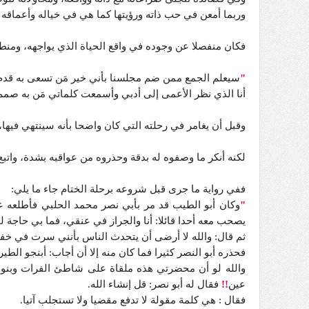
وربما أمعن في حب ذاته ورؤيتها كما هي في خياله وأعماقه ا
فكان منفصلا عن وجوده في واقع الحياة الذي يواجهه، ومنط
"
سيعلم الجمع ممن ضم مجلسنا بأني خير مَن تسعى به قدم
أنا الذي نظر الأعمى إلى أدبي وأسمعت كلماتي مَن به صمم
وقبل أن يغامر في رحلته التي كان واضحا بأنه سينتهي فيها،
لكنه أنكر ما وصفوه له بدقة وحذروه من عواقبه بشدة، واتبع
ففي رواية ما جرى قبل شروعه برحلة الختام جاء ما يلي:
"
وكان أبو الطيب قد مر بأبي نصر محمد الحلبي فأطلعه عل
يصحب معه أحدا قائلا: أنا والجراز في عنقي، فما بي حاجة 
ثم قال: والله لا أرضى أن يتحدث الناس بأنني سرت في خف
فحذره أبو النصر كثيرا فما كان منه إلا أن أجاب: أبنجو الط
والله لو أن محضرتي هذه ملقاة على شاطئ الفرات وبنو
عين
!!
فقال له أبو نصر: قل إنشاء الله.
فقال : هي كلمة مقولة لا تدفع مقضيا ولا تستجلب آتيا.