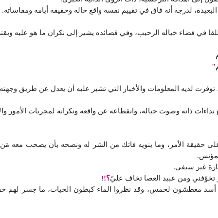
لبعيدة، لدرجة أنه فاق في تقييم نفسه واقع حاله وحقيقة أيامه ومقاساته.
لقا في فضاء خياله الرحيب، وفي قصائده يشير إلى نكران ما هو عليه ويقت
"
 توفرت لديه المعلومات والأخبار التي تشير عليه أن يعدل عن طريق وجهته 
 نداءات ذاته وصوت خياله، وانقطاعه عن واقعه ونكرانه لمجريات الأمور وال
ى حقيقة الأمر، وما ينويه فاتك من الشر له ونصحه بأن يصحب معه مَن يس
لمؤنس.
ارة غير سيفي.
ير تخوّفني ومن عبيد العصا تخاف عليّ
؟!!
 أسد معطشون لخمس، وقد نظروا الماء كبطون الحيات، ما جسر لهم خف 