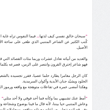
"
سبحان خالق نفسي كيف لذتها
...
فيما النفوس تراه غاية ال
كُتب الكثير عن الشاعر المتنبي الذي طغى على ساحة الأدب 
الأصيل.
والعديد من أبياته تعادل عشرات وربما مئات القصائد التي ق
فهو شاعر إخترق القرون وانتصر على الزمن، فصرعه بكلماته
كان الرجل مغامرا يطارد حلما عصيا، فقرر تجسيده بالشعر
الخلود ويشيّد جنان الأبدية وأكوان السرمدية.
وهكذا أمضى عمره في تفاعلات متوهجة مع واقعه ورموز القوة 
"
أمط عنك تشبيهي بما وكأنه فما أحد فوقي ولا أحد مثلي
"
وعاش المتنبي حيا بيننا، لأنه قال ما فينا بوضوح وشجاعة وت
وفي قصائده تتجلى صراعاته مع ذاته وواقعه، ومحاولاته للوص