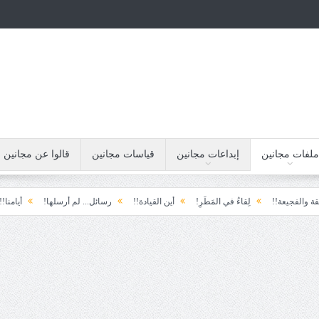
ملفات مجانين
إبداعات مجانين
قياسات مجانين
قالوا عن مجانين
!!
لِقاءُ في المَطَرِ!
أين القيادة!!
رسائل... لم أرسلها!
أيامنا!!
خيبة 