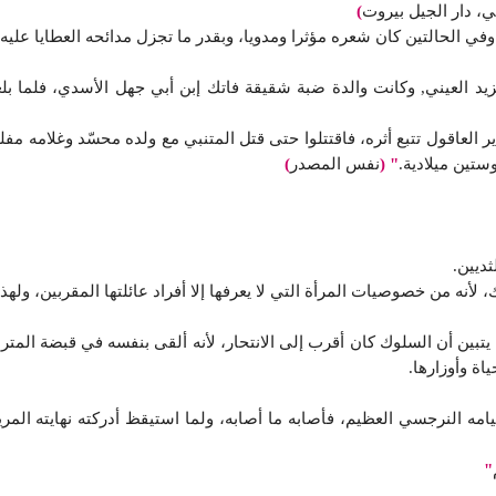
ي، دار الجيل بيروت
)
وفي الحالتين كان شعره مؤثرا ومدويا، وبقدر ما تجزل مدائحه العطايا عليه، ف
يد العيني, وكانت والدة ضبة شقيقة فاتك إبن أبي جهل الأسدي، فلما ب
دير العاقول تتبع أثره، فاقتتلوا حتى قتل المتنبي مع ولده محسّد وغلامه 
ستين ميلادية.
"
(
نفس المصدر
)
ثديين.
لأنه من خصوصيات المرأة التي لا يعرفها إلا أفراد عائلتها المقربين، ولهذا
تبين أن السلوك كان أقرب إلى الانتحار، لأنه ألقى بنفسه في قبضة المتربص
اة وأوزارها.
امه النرجسي العظيم، فأصابه ما أصابه، ولما استيقظ أدركته نهايته المر
"