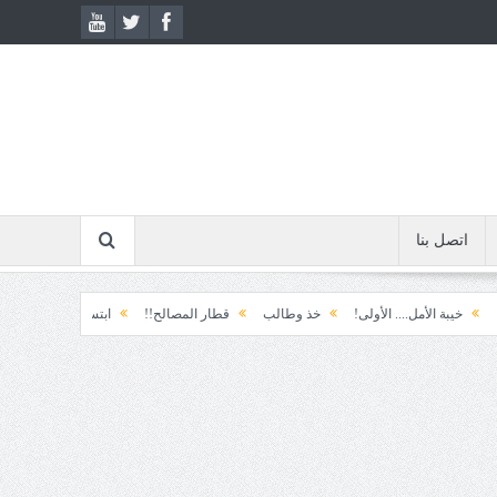
اتصل بنا
الأمل.... الأولى!
خذ وطالب
قطار المصالح!!
ابتسامة الطوارئ!
المكوّن و