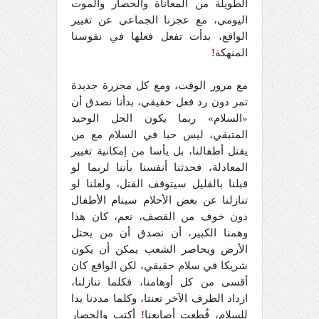
الطويلة من المعاناة والحصار والموت
اليومي، مع عجزنا الجماعي عن تغيير
الواقع، بدأت تفعل فعلها في نفوسنا
المنهكة
!
مع مرور الوقت، ومع كل مجزرة جديدة
تمر دون رد فعل حقيقي، بدأنا نصدق أن
«السلام» ربما يكون الحل الوحيد
المتبقي، ليس حبا في السلام مع من
يقتل أطفالنا، بل يأسا من إمكانية تغيير
المعادلة، فحدثنا أنفسنا بأننا لربما لو
قبلنا بالقليل سيتوقف القتل، ولعلنا لو
تنازلنا عن بعض الأحلام سينام الأطفال
دون خوف من القصف، نعم، كان هذا
وهمنا الكبير، أن نصدق أن من يحتل
الأرض ويحاصر الشعب يمكن أن يكون
شريكا في سلام حقيقي، لكن الواقع كان
أقسى من كل أوهامنا، فكلما تنازلنا،
ازداد الطرف الآخر تعنتا، وكلما مددنا يدا
للسلام، قُطعت أصابعنا
!
أكتب والحصار