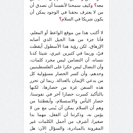
معه
؟
وكيف سمحنا لأنفسنا أن نصدق أن
من لا يعترف بحقنا في الوجود يمكن أن
يكون شريكا في السلام
؟
لا أكتب هذا من موقع الواعظ أو المعلم،
فأنا جزء من هذا الجيل الذي أصابه
الإرهاق، لكن رؤية هذا الأسطول أيقظت
فيّ، وربما في كثيرين غيري، شيئا كدنا
ننساه، أن التضامن ليس مجرد كلمات،
وأن النضال ليس حكرا على الفلسطينيين
وحدهم، وأن كسر الحصار مسؤولية كل
من يدعي الإيمان بالعدالة. ربما لن تحرر
هذه السفن غزة من حصارها، لكنها
بالتأكيد كسرت حصارا آخر في نفوسنا،
حصار اليأس والاستسلام، وأيقظتنا من
وهم أن السلام يمكن أن يُبنى مع من لا
يؤمن به، وذكرتنا أن الفعل، مهما بدا
صغيرا، أشرف من أجمل الكلمات غير
المقرونة بالمبادرة، والسؤال الآن: هل