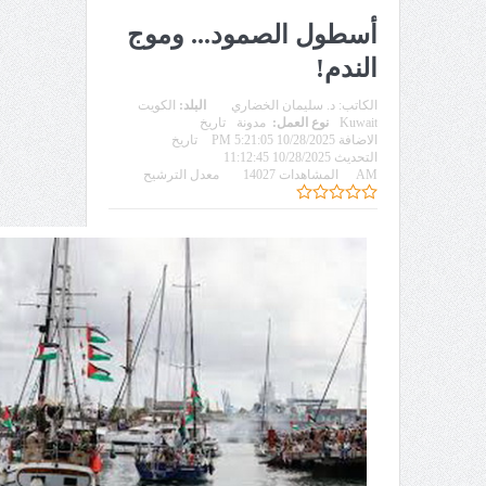
أسطول الصمود... وموج
الندم!
الكاتب:
د. سليمان الخضاري
البلد:
الكويت
Kuwait
نوع العمل:
مدونة
تاريخ
الاضافة 10/28/2025 5:21:05 PM
تاريخ
التحديث 10/28/2025 11:12:45
AM
المشاهدات 14027
معدل الترشيح