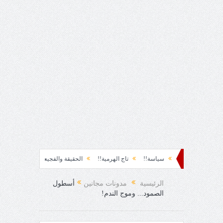
 نشوة!!
سياسة!!
تاج الهرمية!!
الحقيقة والفجيعة!!
لِقاءُ في المَطَرِ!
فرح المفاجئ!
الرئيسية
مدونات مجانين
أسطول
الصمود... وموج الندم!