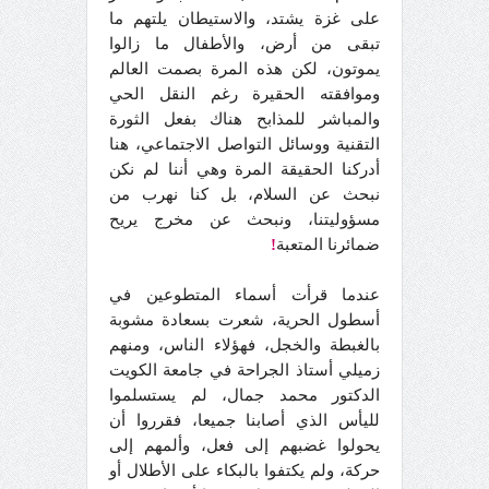
على غزة يشتد، والاستيطان يلتهم ما
تبقى من أرض، والأطفال ما زالوا
يموتون، لكن هذه المرة بصمت العالم
وموافقته الحقيرة رغم النقل الحي
والمباشر للمذابح هناك بفعل الثورة
التقنية ووسائل التواصل الاجتماعي، هنا
أدركنا الحقيقة المرة وهي أننا لم نكن
نبحث عن السلام، بل كنا نهرب من
مسؤوليتنا، ونبحث عن مخرج يريح
ضمائرنا المتعبة
!
عندما قرأت أسماء المتطوعين في
أسطول الحرية، شعرت بسعادة مشوبة
بالغبطة والخجل، فهؤلاء الناس، ومنهم
زميلي أستاذ الجراحة في جامعة الكويت
الدكتور محمد جمال، لم يستسلموا
لليأس الذي أصابنا جميعا، فقرروا أن
يحولوا غضبهم إلى فعل، وألمهم إلى
حركة، ولم يكتفوا بالبكاء على الأطلال أو