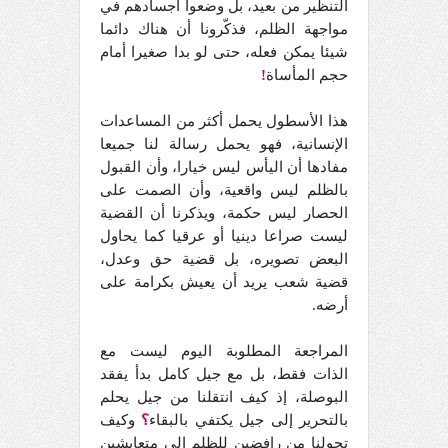
التنظير من بعيد، بل وضعوا أجسادهم في
مواجهة الظلم، فذكّرونا أن هناك دائما
شيئا يمكن فعله، حتى لو بدا صغيرا أمام
حجم المأساة
!
هذا الأسطول يحمل أكثر من المساعدات
الإنسانية، فهو يحمل رسالة لنا جميعا
مفادها أن اليأس ليس خيارا، وأن القبول
بالظلم ليس واقعية، وأن الصمت على
الحصار ليس حكمة، ويذكرنا أن القضية
ليست صراعا دينيا أو عرقيا كما يحاول
البعض تصويره، بل قضية حق وعدل،
قضية شعب يريد أن يعيش بكرامة على
أرضه.
المراجعة المطلوبة اليوم ليست مع
الذات فقط، بل مع جيل كامل بدأ يفقد
البوصلة، إذ كيف انتقلنا من جيل يحلم
بالتحرير إلى جيل يكتفي بالبقاء
؟
وكيف
تحولنا من رافضين للظلم إلى متعايشين