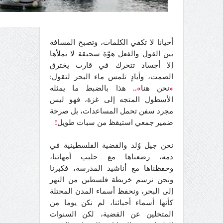
أحيانا لا تكفي الكلمات، وتصبح المسافة
بين القول والفعل هوّة سحيقة لا يملأها
إلا أجساد تتحرك في قارب يخترق
الصمت، وأيادٍ تلمس ماء البحر لتقول:
«
نحن هنا
»..
هذا بالضبط ما يمثله
الأسطول المتجه إلى غزة، فهو ليس
مجرد سفن تحمل المساعدات، بل صرخة
ضمير جمعي استيقظ من سبات طويل
!
نحن جيل وُلد والقضية الفلسطينية في
دمه، رضعناها مع حليب أمهاتنا،
وحفظناها مع أناشيد المدرسة، فكبرنا
ونحن نرسم خريطة فلسطين من النهر
إلى البحر، ونحفظ أسماء المدن المحتلة
كأنها أسماء أحبائنا، لم نكن يوما من
المتخلين عن القضية، لكن السنوات