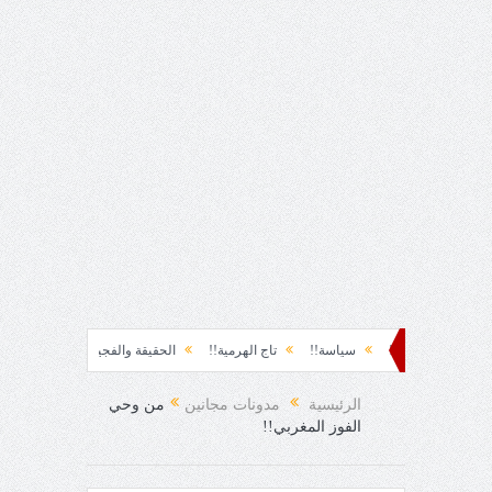
حظة نشوة!!
سياسة!!
تاج الهرمية!!
الحقيقة والفجيعة!!
لِقاءُ في المَطَرِ
 الفرح المفاجئ!
الرئيسية
مدونات مجانين
من وحي
الفوز المغربي!!