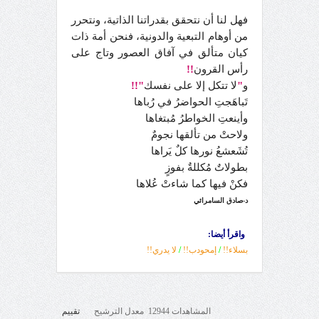
فهل لنا أن نتحقق بقدراتنا الذاتية، ونتحرر
من أوهام التبعية والدونية، فنحن أمة ذات
كيان متألق في آفاق العصور وتاج على
رأس القرون
!!
و
"
لا تتكل إلا على نفسك
"!!
تَباهَجتِ الحواضرُ في رُباها
وأينعتِ الخواطرُ مُبتغاها
ولاحتْ من تألقها نجومٌ
تُشَعشعُ نورها كلٌ يَراها
بطولاتٌ مُكللةٌ بفوزٍ
فكنْ فيها كما شاءتْ عُلاها
د-صادق السامرائي
واقرأ أيضا:
بسلاء!!
/
إمحودب!!
/
لا يدري!!
المشاهدات 12944 معدل الترشيح
تقييم