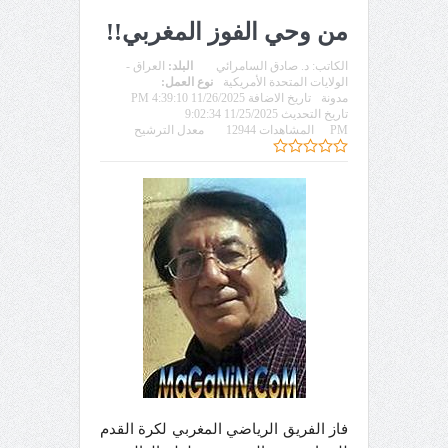
من وحي الفوز المغربي!!
الكاتب:
د. صادق السامرائي
البلد:
العراق -
الولايات المتحدة الأمريكية
نوع العمل:
مدونة
تاريخ الاضافة 11/26/2025 4:39:10 PM
تاريخ التحديث 11/25/2025 9:02:34
PM
المشاهدات 12944
معدل الترشيح
فاز الفريق الرياضي المغربي لكرة القدم