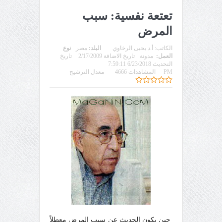
تعتعة نفسية: سبب
المرض
الكاتب:
أ.د يحيى الرخاوي
البلد:
مصر
نوع
العمل:
مدونة
تاريخ الاضافة 2/17/2009
تاريخ
التحديث 6/23/2018 7:59:11
PM
المشاهدات 4666
معدل الترشيح
حين يكون الحديث عن سبب المرض معطلاً