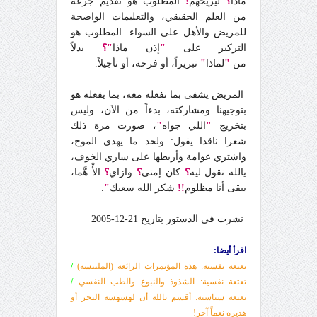
ماذا
؟
ليريحهم
!
المطلوب هو تقديم جرعة
من العلم الحقيقي، والتعليمات الواضحة
للمريض والأهل على السواء. المطلوب هو
التركيز على
"
إذن ماذا
"؟
بدلاً
من
"
لماذا
"
تبريراً، أو فرحة، أو تأجيلاً.
المريض يشفى بما نفعله معه، بما يفعله هو
بتوجيهنا ومشاركته، بدءاً من الآن، وليس
بتخريج
"
اللي جواه
"
، صورت مرة ذلك
شعرا ناقدا يقول: ولحد ما يهدى الموج،
واشتري عوامة وأربطها على ساري الخوف،
يالله نقول ليه
؟
كان إمتى
؟
وازاي
؟
الأْ هَّما،
يبقى أنا مظلوم
!!
شكر الله سعيك
"
.
نشرت في الدستور
بتاريخ 21-12-2005
اقرأ أيضا:
تعتعة نفسية: هذه المؤتمرات الرائعة (الملتبسة)
/
تعتعة نفسية: الشذوذ والنبوغ والطب النفسي
/
تعتعة سياسية: أقسم بالله أن لهسهسة البحر أو
هديره نغماً آخر!