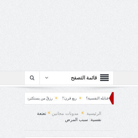
قائمة التصفح
صنع المجتمع قنابله النفسية؟
ربع قرن!!
رزقٌ من يستكثره؟!
منطق الأرضة وا
الرئيسية
مدونات مجانين
تعتعة
نفسية: سبب المرض