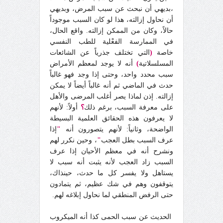
،بديهي أن نبحث عن سبب المرض، وبديهي
أن نحاول إزالته، هذا لو كان السبب موجوداً
حالاً، وكان من الممكن إزالته. واقع الحال،
في الممارسة الفعْلية للطب النفسي
خاصة
(
التي تختلف جذرياً عن الشائعات
المسلسلاتية
)
أنه لا يوجد لمعظم الأمراض
سبب محدد واحد، وحتى إذا وجد فهو غالباً
حدث في الماضي ثم أنه غالباً أيضاً لا يمكن
إزالته. إذن لماذا يصر أغلب المرضى والأهل
على معرفة السبب، برغم ذلك
؟
أولاً: لأنهم
لا يعرفون هذه الحقائق العلمية البسيطة
الواضحة، وثانياً: لأنهم يتصورون أنه
"
إذا
عرف السبب بطل العجب
"
، وحين نكرر لهم
ونشرح أنه في معظم الأحيان إذا عرف
السبب زاد العجب لأنه يثبت أنه سبب لا
يستاهل ولا يفسر كل ما حدث، حينذاك،
يتوقفون وهم في شك عظيم، ثم يتمادون
حتى الرفض المنطقي لما نحاول إبلاغه لهم.
الحديث عن سبب الحمى كذا أنه الميكروب