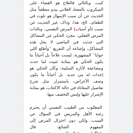
كيت، وبالتالي فالعلاج هو القضاء على
الميكروب بالمضاد الفلاني يبدو منطقياً مثل
الحديث عن أن سبب الإسهال هو تلوث في
الطعام
..
الخ، هذا، وذاك، غير الحديث عن
سبب
(
أو أسباب
)
المرض النفسي، وبالذات
المرض العقلي، مجرد الحكي عن المشاكل
التي حدثت في الماضي لا يحل هذه
المشاكل، وإشاعة أن التفريغ
"
وأطلع اللي
جوايا
"
المشهورة، ليست علاجاً بل أحياناً ما
يكون الحكي هو بمثابة تثبيت لما حدث
ومضاعفة لأثاره السلبية، وكأن الحكي هو
إحداث له من جديد. بل أحياناً ما يكون
وصف الأعراض، باستمرار مثل شرح
تفاصيل المعاناة في حالة الاكتئاب، هو بمثابة
الإصرار عليها وليس التخفيف منها.
المطلوب من الطبيب النفسي أن يحترم
رغبة الأهل والمريض في السؤال عن
السبب، ولكن دون اختزال المرض إلى
المفهوم الشائع، قال