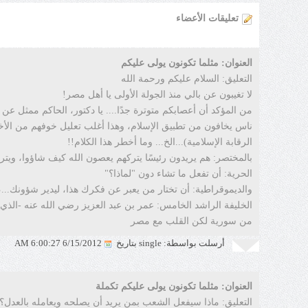
تعليقات الأعضاء
العنوان: مثلما تكونون يولى عليكم
التعليق: السلام عليكم ورحمة الله
لا تغيبون عن بالي منذ الجولة الأولى يا أهل مصر!
من المؤكد أن أعصابكم متوترة جدًا.... يا دكتور، الحاكم ممثل ع
ناس يخافون من تطبيق الإسلام، وهذا أغلب تعليل خوفهم من الأخوان
الرقابة الإسلامية)...الخ... وما أخطر هذا الكلام!!
بالمختصر: هم يريدون رئيسًا يتركهم يعصون الله كيف شاؤوا، ويترك
الحرية: أن تفعل ما تشاء دون "لماذا؟"
والديموقراطية: أن تختار من يعبر عن فكرك هذا، ليدير شؤونك...، و
الخليفة الراشد الخامس: عمر بن عبد العزيز رضي الله عنه -الذي نتم
من سورية لكن القلب مع مصر
أرسلت بواسطة: single بتاريخ
6/15/2012 6:00:27 AM
العنوان: مثلما تكونون يولى عليكم تكملة
التعليق: ماذا سيفعل الشعب بمن يريد أن يصلحه ويعامله بالعدل؟