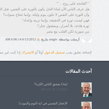
""الفاتحة على روح....""
هل عرف الناس الآن لماذا الحل يكون بالثورة على النفس، قبل ال
وأن الثورة على النفس لا تكون بيوم وليلة، وإنما تحتاج سنوات؟
فهي ليست ثورة في الحقيقة، وإنما تربية وإعداد!
ثورة هادئة، بلا أضرار، وبمفعول جبار!!
من سورية لكن القلب مع مصر
أرسلت بواسطة: single بتاريخ
6/15/2012 6:06:14 AM
لإضافة تعليق يجب
تسجيل الدخول
أولاً أو
الاشتراك
إذا كنت غير م
أحدث المقالات
لماذا يعشق الناس الكرة؟
7/13/2026 2:27:26 PM
الإعجاز النفسي في آية النوم والموت2
6/8/2026 6:11:07 PM