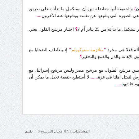
ن
)
والحقيقة أنها مفاضلة بين أن نستكمل ما بدأناه على طريق
ي الصورة التي يشيعها عن نفسه ويشيعها عنه الآخرون
....
ما بدأته من 25 يناير أم لا
؟
اختيار مرشح الفلول يعني
لة فعلا هي مجرد
"
متلازمة ستوكهولم
"
إذ يتعاطف الضحايا مع
 الإهانة والذل والقمع والتحقير
؟
ن يكون خيارنا واضحا فنكون مع مرشح الثورة وليس مرشح الفلول، مع مرشح مصر وليس مرشح إسرائيل مع
ض لنقتل أهلنا في غزة
......
لا أستطيع حقيقة تخيل ما يمكن أن
لهم فاشهد
.....
المشاهدات 8711 معدل الترشيح 5
تقييم