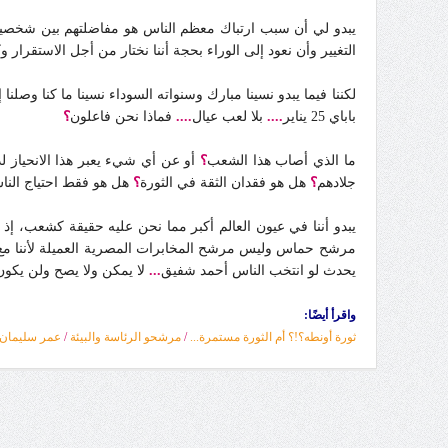
يبدو لي أن سبب ارتباك معظم الناس هو مفاضلتهم بين شخص
التغيير وأن نعود إلى الوراء بحجة أننا نختار من أجل الاستقرار و
لكننا فيما يبدو نسينا مبارك وسنواته السوداء نسينا ما كنا وصلنا
باباي 25 يناير
....
بلا لعب عيال
....
فماذا نحن فاعلون
؟
ما الذي أصاب هذا الشعب
؟
أو عن أي شيء يعبر هذا الانحياز لدى
جلادهم
؟
هل هو فقدان الثقة في الثورة
؟
هل هو فقط احتياج النا
مرشح حماس وليس مرشح المخابرات المصرية العميلة لأننا مع 
يحدث لو انتخب الناس أحمد شفيق
...
لا يمكن ولا يصح ولن يكو
واقرأ أيضًا:
ثورة أونطه؟!؟ أم الثورة مستمرة...
/
مرشحو الرئاسة والبيئة
/
عمر سليمان..