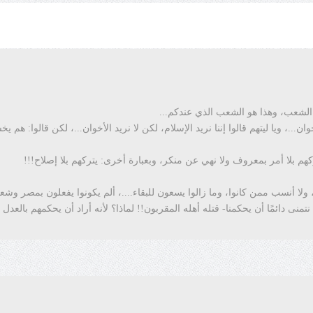
ن الشعب، وهذا هو الشعب الذي عندكم...
...، ويا ليتهم قالوا إننا نريد الإسلام، لكن لا نريد الأخوان...، لكن قالوا:
هم بلا أمر بمعروف ولا نهي عن منكر، وبعبارة أخرى: يتركهم بلا إصلاح!!!
لا أنسب ممن كانوا، وما زالوا يسعون للبقاء....، ألم يكونوا يفعلون بمصر وشعبه
نى دائمًا أن يحكمنا- قتله أهله المقربون!! لماذا؟ لأنه أراد أن يحكمهم بالعدل 