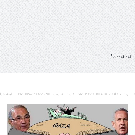
باي باي ثورة!
ة
تاريخ الاضافة 6/14/2012 1:38:30 AM
تاريخ التحديث 8/29/2019 10:42:55 PM
المشاهدات 1