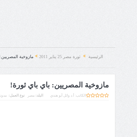
الرئيسية
ثورة مصر 25 يناير 2011
مازوخية المصريين: 
مازوخية المصريين: باي باي ثورة!
الكاتب:
أ.د وائل أبو هندي
البلد:
مصر
نوع العمل:
مدون