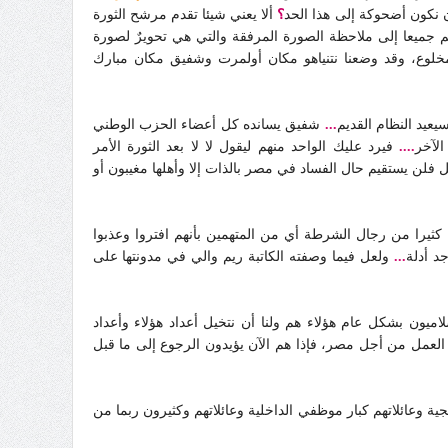
 نكون أضحوكة إلى هذا الحد
؟
ألا يعني شيئا تقدم مرشح الثورة
 جميعا إلى ملاحظة الصورة المرفقة والتي هي تحويرٌ لصورة
مخلوع، وقد وضعنا نتنياهو مكان أولمرت وشفيق مكان مبارك
عيد النظام القديم
...
شفيق يسانده كل أعضاء الحزب الوطني
لآخر
....
فيرد عليك الواحد منهم ليقول لا لا بعد الثورة الأمر
فلن يستقيم حال الفساد في مصر بالذات إلا وأهلها مغيبون أو
كثيرا من رجال الشرطة أي من المتهمين بأنهم افتروا وعذبوا
د أدلة
...
ولعل فيما وصفته الكاتبة ريم والي في مدونتها على
ون بشكل عام هؤلاء هم ولنا أن نتخيل أعداد هؤلاء وأعداد
العمل من أجل مصر، فإذا هم الآن يؤيدون الرجوع إلى ما قبل
وعائلاتهم كبار موظفي الداخلية وعائلاتهم وكثيرون ربما من