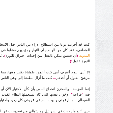
كنت قد أجريت نوعا من استطلاع الآراء بين الناس قبل الان
المنطقي، فقد كان من الواضح أن الثوار ومؤيديهم فشلوا في 
المدونة
(
أن شفيق تمكن بالفعل من إحداث اختراق للثورة
)
، ث
الثورة عقول
!)
.
إلا أنني اليوم أعترف أنني كنت أعمق اطمئنانا بكثير وقتها، مما 
مرشح الفلول أو أحدهم
...
كنت ما أزال مطمئنا إلى وعي الناس أك
إنما المؤسف والمحزن انخداع الناس بأن كأن الاختيار الآن أو 
فيه
"
فزاعة
"
الإخوان نفسها التي كان يستعملها النظام القديم 
الشيطان
...
ما أزعجني وألهب الدم في عروقي كان ردود واختيارا
حين أتابع ما يحدث في إسرائيل وما يتوالى من تصريحات عن ا