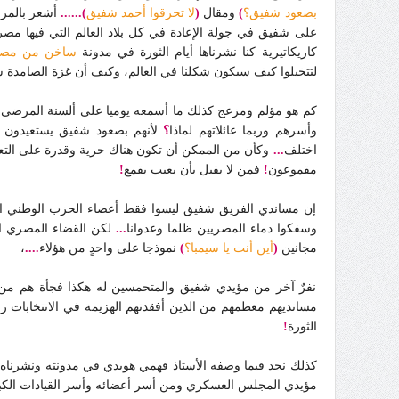
بصعود شفيق؟
)
ومقال
(
لا تحرقوا أحمد شفيق
)......
أشعر بالمرار
على شفيق في جولة الإعادة في كل بلاد العالم التي فيها مصر
كاريكاتيرية كنا نشرناها أيام الثورة في مدونة
ساخن من مصر أ
لتتخيلوا كيف سيكون شكلنا في العالم، وكيف أن غزة الصامدة 
كم هو مؤلم ومزعج كذلك ما أسمعه يوميا على ألسنة المرضى
وأسرهم وربما عائلاتهم لماذا
؟
لأنهم بصعود شفيق يستعيدون أم
اختلف
...
وكأن من الممكن أن تكون هناك حرية وقدرة على التع
مقموعون
!
فمن لا يقبل بأن يغيب يقمع
!
إن مساندي الفريق شفيق ليسوا فقط أعضاء الحزب الوطني المنح
وسفكوا دماء المصريين ظلما وعدوانا
...
لكن القضاء المصري اض
مجانين
(
أين أنت يا سيمبا؟
)
نموذجا على واحدٍ من هؤلاء
....
،
نفرٌ آخر من مؤيدي شفيق والمتحمسين له هكذا فجأة هم من ي
مسانديهم معظمهم من الذين أفقدتهم الهزيمة في الانتخابات 
الثورة
!
كذلك نجد فيما وصفه الأستاذ فهمي هويدي في مدونته ونشرناه
مؤيدي المجلس العسكري ومن أسر أعضائه وأسر القيادات الكبيرة 