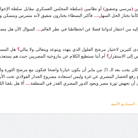
ين
(
مرسي وشفيق
)
أو نظامين
(
سلطة المجلس العسكري مقابل سلطة الإخوا
كأننا نختار الحل السهل
....
فأكثر البسطاء يختارون شفيق لأنه متمرس ومتمكن وه
 إليه من احتقار لذواتنا فضلا عن انحطاطنا في نظر العالم
....
السؤال الآن هل مصر ستكمل 
 كثيرين لاختيار مرشح الفلول الذي يتهدد ويتوعد ويتعالى ولا يبالي
؟
هل المسأ
س إلى الاستقرار
؟
أم أننا نستطيع الكلام عن مازوخية المصريين حيث هم يستعذبون
يبدو أننا في عيون العالم أكبر مما نحن عليه حقيقة كشعب، إذ كان يجب بعد الـ 25 من يناير أ
رفع الحصار المصري عن غزة وليس استعادة مشروع الجدار الفولاذي تحت الأر
ن أن تجهض ثورة مصر ويعود الدور المصري القذر في المنطقة
....
ألا هل بلغنا ال
 السيناريو الأسود