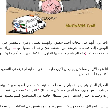
تخابات عن رأيهم في انتخاب أحمد شفيق، واتهمت نفسي وغيري بالتقصير حين ب
الوصول إلى قطاعات عريضة من الشعب كان واجبا أن يصلوا إليها
.....
وزاد ال
م اختتمت قائلا:
(
هذه الجولة ربما كسبها الفلول
....
لكنها بإذن الله آخر ما يكسبون
أنا عليه الآن أو مما كان يجب أن أكون عليه
......
في البداية لم تزعجني التصريحا
ثر مما أنا عليه الآن
....
الصراع الدائر يتم بين الإخوان والسلطة المدنية
(
مثلما كان لعقود طويلة
)
بينما
لإرهاب الناس منهم، وما آلمني حقا كان نجاح تلك
"
الفزاعة
"
فعلا في تغييب ال
ت وحيثيات اختيار البسطاء وغير البسطاء خاصة من المسيحيين كلهم مغيبون مخدو
ستبشار إسرائيل حكومة وسكانا بصعود نجم أحمد شفيق في انتخابات الرئاسة ال