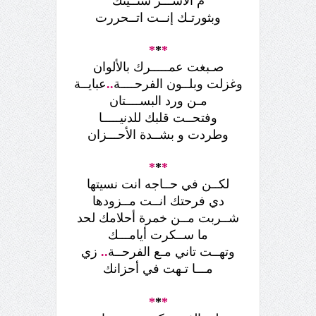
م الأســـر سنــينك
وبثورتـك إنــت اتــحررت
*
*
*
صـبغت عمـــــرك بالألوان
وغزلت وبلــون الفرحــــة
..
عبايــة
مـن ورد البســــتان
وفتحــت قلبك للدنيـــــا
وطردت و بشــدة الأحـــزان
*
*
*
لكــن في حــاجه انت نسيتها
دي فرحتك انــت مــزودها
شــربت مــن خمرة أحلامك لحد
ما ســكرت أيامـــك
وتهــت تاني مـع الفرحــة
..
زي
مـــا تـهت في أحزانك
*
*
*