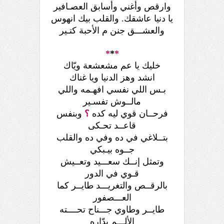
وارقص وأغني وأسابق العصـافير
يا دنيا عاشقك. والقلب بيك انهوس
والعشـــق جنن م الأحبة كتـير
*
*
*
خليك يا عم مشعشعة ويّاك
انشد وهز الدنيا ويا غناك
بـس اللي نفسي افهـمه واللي
مالــوش تفسـير
فرحــان قوي ليه كده
؟
وبنفس
قاعــد تحـكى
بتــلاغي في ده وفي ده والقلب
جــوه بيـبكي
وتمثل إنــك سعـــيد وتعــيش
قـوي في الدور
بالرقــص والتغريـــد طايــر كما
العـــصفور
طايــر وطاوي جـــناح تحــــته
الألـــم يدّاره