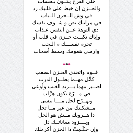
خلي الفرح يكــون بـحساب
والحــزن إن خبط على قلـبك رد
في وش الــحزن الــباب
في مرايتك بص و شــوف نفسك
دي التوهة عــن النفس عـذاب
وإياك تكبــت حــزن في قلب أو
تحرم نفســـك م الـحب
وارمـي همومك وسـط أصحاب
*
*
*
قــوم واتحدى الحـزن الصعب
كمِّل مهــما يطــول الدرب
اصــبر مهما يـــزيد الغلب وأوعى
في مـــرّة تكون هرَّاب
وتهــرّج لجل مــــا تنسى
مــشكلتك من غير مــا تحل
دا هــروبك مــش هو الحل
ويــــزود معاناتــك ذل
وإن حكَـمِتْ دا الحزن أكرملك