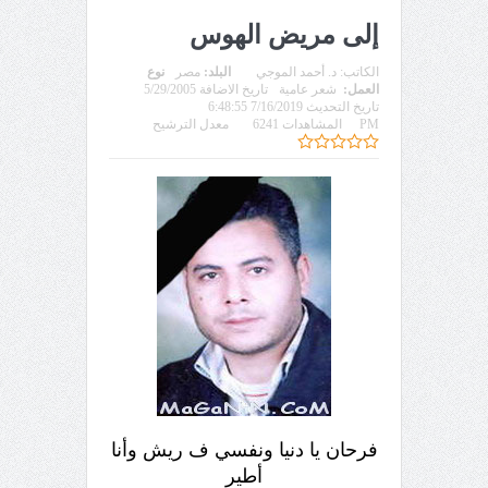
إلى مريض الهوس
الكاتب:
د. أحمد الموجي
البلد:
مصر
نوع
العمل:
شعر عامية
تاريخ الاضافة 5/29/2005
تاريخ التحديث 7/16/2019 6:48:55
PM
المشاهدات 6241
معدل الترشيح
فرحان يا دنيا ونفسي ف ريش وأنا
أطير