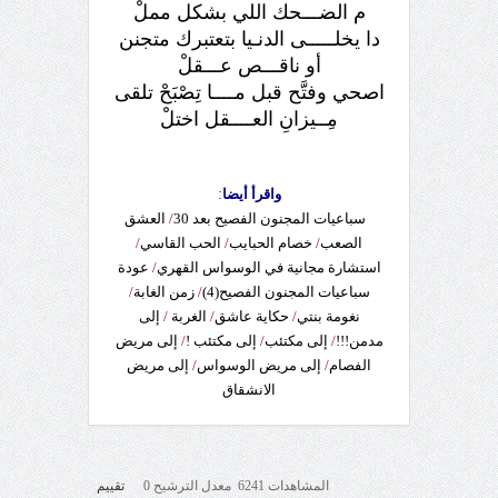
م الضـــحك اللي بشكل مملْ
دا يخلـــــى الدنـيا بتعتبرك متجنن
أو ناقـــص عـــقلْ
اصحي وفتَّح قبل مــــا تِصْبَحْ تلقى
مِــيزانِ العــــقل اختلْ
واقرأ أيضا
:
سباعيات المجنون الفصيح بعد 30
/
العشق
الصعب
/
خصام الحبايب
/
الحب القاسي
/
استشارة مجانية في الوسواس القهري
/
عودة
سباعيات المجنون الفصيح(4)
/
زمن الغابة
/
نغومة بنتي
/
حكاية عاشق
/
الغربة
/
إلى
مدمن!!!
/
إلى مكتئب
/
إلى مكتئب !
/
إلى مريض
الفصام
/
إلى مريض الوسواس
/
إلى مريض
الانشقاق
المشاهدات 6241 معدل الترشيح 0
تقييم