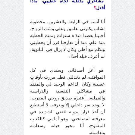
مشاعري متقلبة تجاه خطيبي، ماذا
أفعل
؟
أنا آنسة في الرابعة والعشرين، مخطوبة
لشاب يكبرني بعامين وعلى وشك الزواج.
أحببنا بعضنا منذ ٨ سنوات وتمت الخطبة
منذ عام، منذ أن تعارفنا قرر أن يخطبني
وتكلم مع أهلي وكان لا يزال في الثانوية،
لم أعرف قبله أحدًا.
هو أعز أصدقائي وسندي في كل
المواقف، لم يخذلني قط.. مررت بأوقاتٍ
عصيبة وكان الداعم الوحيد لي والمنقذ
في مشاكلي النفسية والدراسية
والعملية
..
أعتبره صديق روحي المقرب،
لا يوجد سر داخلي إلا ويعرفه، لا أستطيع
أن آخذ قرارا بدونه لثقتي الشديدة في
معرفته لمصلحتي، وهو أمامي كالكتاب
المفتوح، أنا محور حياته وسعادته
وتعاسته.