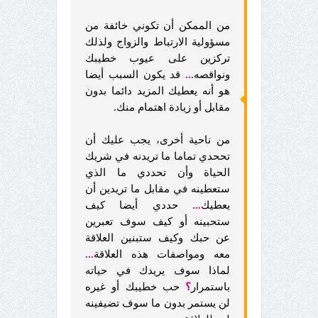
من الممكن أن تكوني خائفة من
مسؤولية الارتباط والزواج ولذلك
تركزين على عيوب خطيبك
ونواقصه
...
قد يكون السبب أيضا
هو أنه يعطيك المزيد دائما بدون
مقابل أو زيادة اهتمام منك.
من ناحية أخرى، يجب عليك أن
تححدي تماما ما تريدنه في شريك
الحياة وأن تحددي ما الذي
ستعطينه في مقابل ما تريدين أن
يعطيك
...
حددي أيضا كيف
ستحبينه أو كيف سوف تعبرين
عن حبك وكيف ستبنين العلاقة
معه ومواصفات هذه العلاقة
...
لماذا سوف يريدك في حياته
باستمرار
؟
حب خطيبك أو غيره
لن يستمر بدون ما سوف تضيفينه