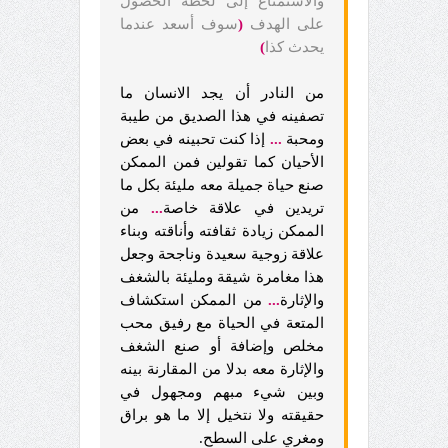
والاستمتاع إلى لحظة الحصول
على الهدف
(
سوف أسعد عندما
يحدث كذا
)
من النادر أن يجد الانسان ما
تصفينه في هذا الصديق من طيبة
ومحبة
...
إذا كنت تحبينه في بعض
الأحيان كما تقولين فمن الممكن
صنع حياة جميلة معه مليئة بكل ما
تريدين في علاقة خاصة
...
من
الممكن زيادة ثقافته وأناقته وبناء
علاقة زوجية سعيدة وناجحة وجعل
هذا مغامرة شيقة ومليئة بالشغف
والإثارة
...
من الممكن استكشاف
المتعة في الحياة مع رفيق محب
مخلص وإضافة أو صنع الشغف
والإثارة معه بدلا من المقارنة بينه
وبين شيء مبهم ومجهول في
حقيقته ولا نتخيل إلا ما هو براق
ومغري على السطح.