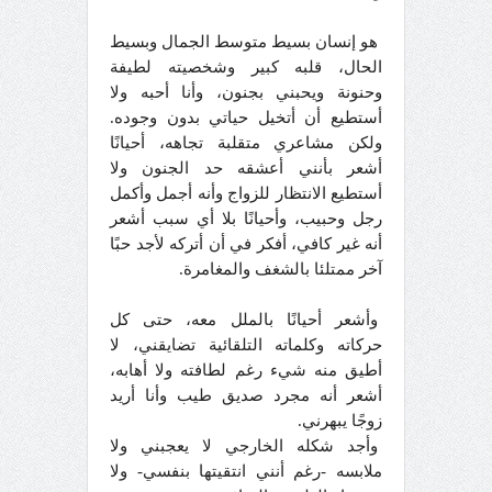
هو إنسان بسيط متوسط الجمال وبسيط
الحال، قلبه كبير وشخصيته لطيفة
وحنونة ويحبني بجنون، وأنا أحبه ولا
أستطيع أن أتخيل حياتي بدون وجوده.
ولكن مشاعري متقلبة تجاهه، أحيانًا
أشعر بأنني أعشقه حد الجنون ولا
أستطيع الانتظار للزواج وأنه أجمل وأكمل
رجل وحبيب، وأحيانًا بلا أي سبب أشعر
أنه غير كافي، أفكر في أن أتركه لأجد حبًا
آخر ممتلئا بالشغف والمغامرة.
وأشعر أحيانًا بالملل معه، حتى كل
حركاته وكلماته التلقائية تضايقني، لا
أطيق منه شيء رغم لطافته ولا أهابه،
أشعر أنه مجرد صديق طيب وأنا أريد
زوجًا يبهرني.
وأجد شكله الخارجي لا يعجبني ولا
ملابسه -رغم أنني انتقيتها بنفسي- ولا