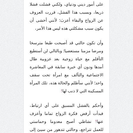
على أمور ديني ودنياي، ولكني فشلت فشلا
ذريعا، وبسبب هذا الفشل، قررت العزوف
عن الزواج والبقاء أعزبَ؛ لأنني أخشى أن
يكون سبب مشكلتي هذه ليس هذا الأمر،
وأن تكون حالتي قد أصبحت طبعا مترسخا
ومرضا مزمنا مستعصيا؛ وبالتالي لن أستطيع
التأقلم مع حياة زوجية بعد عزوبية طال
أمدها ودون أي خبرة سابقة في المعاشرة
الاجتماعية والتآلف مع امرأة تحت سقف
واحد؛ لأنني سأظلم والحالة هذه، تلك المرأة
المسكينة التي لا ذنب لها
!
وأحكم بالفشل المسبق على أي ارتباط،
فبدأت أرفض فكرة الزواج تماما وأعزف
عنها
!
نشاطي أصبح معدوما وحماستي
للعمل تتراجع، وحالتي تتدهور من سيئ إلى