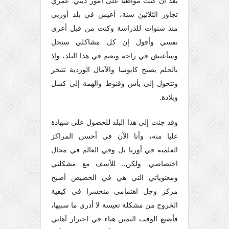
بعد أن كنت مواظبا على أمور ديني. عمري
تجاوز الثلاثين سنة، أعيش في بلد أوربي
منذ سنوات للدراسة وكنت من قبل أعزي
نفسي وأقول إن كل مشاكلي ستحل
وسأعيش في راحة ونعيم في هذا البلد، وإذ
بالحلم يصبح كابوسا والآمال الوردية تتبخر
وتتحول إلى يأس وقنوط والهمة إلى كسل
وبلادة.
وقد جئت إلى هذا البلد للحصول على شهادة
عليا منه، وأنا الآن في أحسن المراكز
العلمية في أوربا بل وفي العالم في مجال
اختصاصي. ولكن
..
للأسف مع مشكلتي
ومعنوياتي التي هي في الحضيض أصبح
مركز وجل اهتمامي منحسرا في كيفية
الخروج من مشكلة تعيسة لا أدري ما سببها،
فأضيع الوقت الثمين هباء في اجترار آهاتي