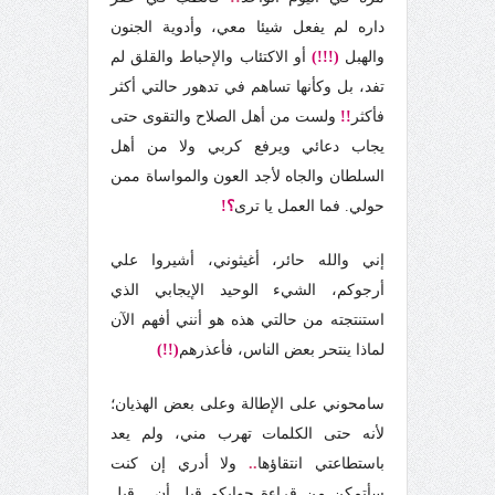
داره لم يفعل شيئا معي، وأدوية الجنون
والهبل
(!!!)
أو الاكتئاب والإحباط والقلق لم
تفد، بل وكأنها تساهم في تدهور حالتي أكثر
فأكثر
!!
ولست من أهل الصلاح والتقوى حتى
يجاب دعائي ويرفع كربي ولا من أهل
السلطان والجاه لأجد العون والمواساة ممن
حولي. فما العمل يا ترى
؟!
إني والله حائر، أغيثوني، أشيروا علي
أرجوكم، الشيء الوحيد الإيجابي الذي
استنتجته من حالتي هذه هو أنني أفهم الآن
لماذا ينتحر بعض الناس، فأعذرهم
(!!)
سامحوني على الإطالة وعلى بعض الهذيان؛
لأنه حتى الكلمات تهرب مني، ولم يعد
باستطاعتي انتقاؤها
..
ولا أدري إن كنت
سأتمكن من قراءة جوابكم قبل أن
...
قبل