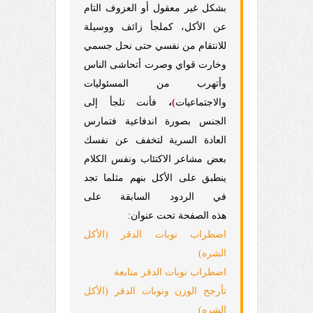
بشكل غير معقول أو العزوف التام
عن الأكل، كملجأ زائف ووسيلة
للانتقام من نفسي حتى نحل جسمي
وخارت قواي وصرت أتحاشى الناس
وأتهرب من المسئوليات
والاجتماعيات
)
،
فأنت تلجأ إلى
الجنس بصورة اندفاعية فتمارس
العادة السرية لتخفف عن نفسك
بعض مشاعر الاكتئاب ونفس الكلام
ينطبق على الأكل بنهم مثلما تجد
في الردود السابقة على
هذه الصفحة تحت عنوان:
اضطراب نوبات الدقر (الأكل
الشره)
اضطراب نوبات الدقر متابعة
تأرجح الوزن ونوبات الدقر (الأكل
الشره)