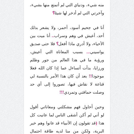
منه شيء، ودنياي التي لم أتمتع منها بشيء،
وآخرتي التي لم أدخر لها شيئا
؟
أنا في جحيم أسود، أحمر، ولا يشعر بذلك
أحد، أعيش في وهم وسراب
..
أنا ميت بين
الأحياء، ولا أدري ماذا أفعل
؟
فلا حتى صديق
يواسيني
...
بسبب المعاناة التي أعيش،
ورؤية ما في هذا العالم من جور وظلم
ورزايا، بدأت أتساءل عما إذا كان الله فعلا
موجودا
!!
بعد أن كان هذا الأمر بالنسبة لي
قناعة لا نقاش فيها، تصوروا إلى أي حد
وصلت حماقتي وتمردي
!!!
وحين أحاول فهم مشكلتي ومعاناتي أقول
لو أني لم أكن أشقى الناس لما عانيت كل
هذا
(
قد تقولون إن الأنبياء قد عانوا وهم خير
البرية، ولكن من منا لديه طاقة احتمال