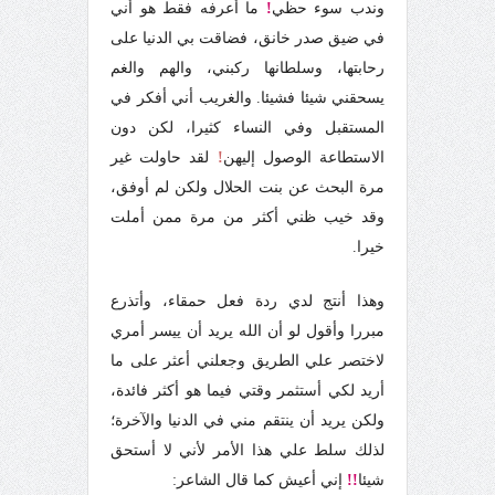
وندب سوء حظي
!
ما أعرفه فقط هو أني
في ضيق صدر خانق، فضاقت بي الدنيا على
رحابتها، وسلطانها ركبني، والهم والغم
يسحقني شيئا فشيئا.
والغريب أني أفكر في
المستقبل وفي النساء كثيرا، لكن دون
الاستطاعة الوصول إليهن
!
لقد حاولت غير
مرة البحث عن بنت الحلال ولكن لم أوفق،
وقد خيب ظني أكثر من مرة ممن أملت
خيرا.
وهذا أنتج لدي ردة فعل حمقاء، وأتذرع
مبررا وأقول لو أن الله يريد أن ييسر أمري
لاختصر علي الطريق وجعلني أعثر على ما
أريد لكي أستثمر وقتي فيما هو أكثر فائدة،
ولكن يريد أن ينتقم مني في الدنيا والآخرة؛
لذلك سلط علي هذا الأمر لأني لا أستحق
شيئا
!!
إني أعيش كما قال الشاعر: