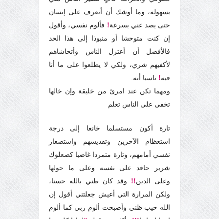
بسهولة،
وما أوشك أن أتعرف على إنسان
حتى يصد عني بسرعة
!
فألوم نفسي، وأقول
إن كنت متوحشا أو منبوذا إلى هذا الحد
فالأفضل أن أعتزل الناس وأتحاشاهم
لأكفيهم شري، ولكي لا يطلعوا على ما أنا
فيه
!
ناسيا أنه:
ومهما تكن عند امرئ من خليقة وإن خالها
تخفى على الناس تعلم
تارة أكون مستسلما خانعا إلى درجة
استعظام الآخرين وتقديسهم واستصغار
نفسي أمامهم، وتارة متمردا غاضبا كصعلوك
شرير حاقد على نفسه وعلى ما حولها
وعلى الدين
!!
وقد كان ظني بالله حسنا،
ولكن المرارة التي أعيش جعلتني أقول إن
الله خيب ظني وأصبحت ألوم ربي كما ألوم