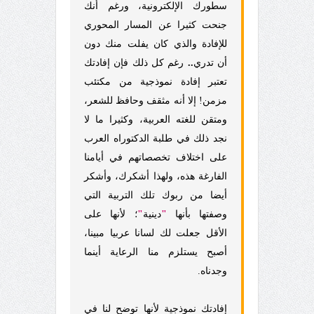
سطورك الإلكترونية، ورغم أنك
جنحت كثيرا عن المسار المحوري
للإفادة والذي كان يفلت منك دون
أن تدري
..
رغم كل ذلك فإن إفادتك
تعتبر إفادة نموذجية من مكتئب
مزمن! إلا أنه مثقف وحافظ للشعر،
ومتقن للغته العربية، وكثيرا ما لا
نجد ذلك في طلبة الدكتوراه العرب
على اختلاف تخصصاتهم في أيامنا
الفارغة هذه، ولهذا أشكرك، وأشكر
أيضا من ربوك تلك التربية التي
وصفتها بأنها
"
دينية
"
؛ لأنها على
الأقل جعلت لك لسانا عربيا مبينا،
أصبح يستلزم منا الرعاية أينما
وجدناه.
إفادتك نموذجية لأنها توضح لنا في