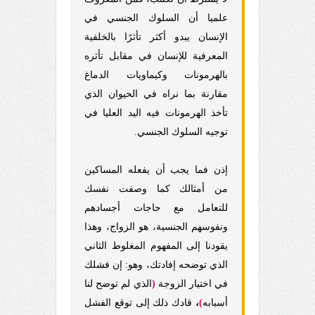
علميا أن السلوك الجنسي في
الإنسان يبدو أكثر تأثرًا بالخلفية
المعرفية للإنسان في مقابل تأثره
بالهرمونات وكيماويات الدماغ
مقارنة بما نراه في الحيوان الذي
تأخذ الهرمونات فيه اليد العليا في
توجيه السلوك الجنسي.
إذن فما يجب أن يفعله المساكين
من أمثالك كما وصفت نفسك
للتعامل مع حاجات أجسادهم
ونفوسهم الجنسية، هو الزواج، وهذا
يقودنا إلى المفهوم المغلوط الثاني
الذي توضحه إفادتك، وهو: إن فشلك
في اختيار الزوجة
(
الذي لم توضح لنا
أسبابه
)
،
قادك ذلك إلى توقع الفشل