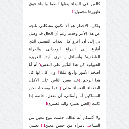
كالعير في البيداء يقتلها الظما والماء فوق
ظهورها محمول
!!
ولكن، الأخطر هو ألا تكون مشكلتي ناتجة
عن هذا الأمر وحده، رغم أن الحال قد وصل
بي إلى أن أعزو كل العذاب النفسي الذي
أقارع إلى الفراغ الوجداني والعزلة
العاطفية!
وأتساءل يا ترى ألهذه الغريزة
الحيوانية كل هذا التأثير على النفس
؟
أم أنا
أضخم الأمور وأبالغ قليلا
؟
وإن كان لها كل
هذا الزخم
(
عند بعض الناس على الأقل،
الضعفاء التعساء مثلي
!)
فما بوسعنا، نحن
المساكين أنا وأمثالي، أن نفعل، خاصة إذا
كانت
(
العين بصيرة واليد قصيرة
)!
ولا أكتمكم أنه لطالما حلمت بنوع معين من
النساء
...
بامرأة من جنس معين
(!)
تعينني