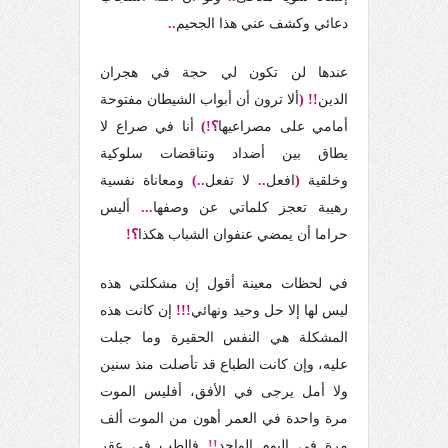
دعائي وكشف عني هذا الجحيم
..
عندها لن تكون لي حجة في هجران
الدين
!!
(
ألا ترون أن أبواب الشيطان مفتوحة
أمامي على مصراعيها
؟!)
أنا في صراع لا
يطاق بين أضداد وتناقضات سلوكية
وخلقية
(
افعل
..
لا تفعل
..)
ومعاناة نفسية
رهيبة تعجز كلماتي عن وصفها
...
أليس
حراما أن يمضي عنفوان الشباب هكذا
؟!
في لحظات معينة أقول إن مشكلتي هذه
ليس لها إلا حل وحيد ونهائي
!!!
إن كانت هذه
المشكلة هي النفس الحقيرة وما جبلت
عليه، وإن كانت الطباع قد تأصلت منذ سنين
ولا أمل يرجى في الأفق،
أفليس الموت
مرة واحدة في العمر أهون من الموت ألف
مرة في اليوم الواحد
!!
فالطب في عقر