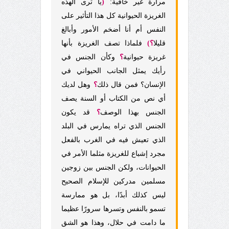
مرارة غير خافية:
(
يا ترى ألهذه
الغريزة الحيوانية كل هذا التأثير على
النفس أم أنا أضخم الأمور وأبالغ
قليلا
؟)
فلماذا تصف الغريزة بأنها
غريزة حيوانية
؟
وكأن الجنس في
رأيك يمثل الجانب الحيواني في
الإنسان؟ فمن قال ذلك
؟
وهل لديك
أي نص من الكتاب أو السنة يصف
الجنس بهذا الوصف
؟
قد يكون
الجنس الذي تراه يمارس في البلد
الذي تعيش فيه في الغرب بالفعل
مجرد إشباع للغريزة مثلما الأمر في
الحيوانات، ولكن الجنس بين زوجين
مسلمين مدركين للإسلام الصحيح
ليس كذلك أبدًا، بل هو ممارسة
تسمو بالنفس وتسرها سرورًا عظيما
ما دامت في حلال، وهذا هو الشق