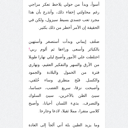
أسوأ، وبدأ من حولي يلاحظ تعكر مزاجي
رغم محاولتي إخفاء ذلك، وأتذرع بأن هذا
مجرد تعب جسدي بسيط سيزول، ولكن في
الحقيقة إن الأمر أخطر من ذلك بكثير.
ضعُف إيماني وبدأت أستصغر وأستهين
بالكبائر وأسعى وراءها ثم ألوم ربي
!
اختلطت علي الأمور وأصبح ليلي نهارا طويلا
من الأرق والسهر والتفكير العقيم، ونهاري
فترة من الخمول والبلادة والجمود
والكسل. قبُح منظري وساء خُلقي،
وأصبحت نزقا، سريع الغضب، حساسا،
سيئ الظن بالآخرين، سيئ السلوك
والتصرف، بذيء اللسان أحيانا، وأصبح
كلامي منفرا، مملا ثقيلا، لاذعا وجارحا.
وما يزيد الطين بلة أني ألجأ إلى العادة