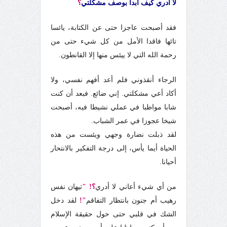
لا أدري كيف أبدأ بوصف مشكلتي
؟
فقد أصبحت عاجزا حتى عن الكتابة، يائسا
تائها فاقدا الأمل من كل شيء حتى من
رحمة الله التي لا ييئس منها إلا القانطون.
الرجاء أنقذوني فلم أعد أفهم نفسي، ولا
أكاد أعي مشكلتي. إني ضائع. فبعد أن كنت
شابا مواظبا في عملي نشيطا فيه، أصبحت
شيخا عجوزا في عمر الشباب.
لقد ذبلت نضارة وجهي ويئست من هذه
الحياة أيما يأس، إلى درجة التفكير بالانتحار
أحيانا.
من أي شيء أعاني لا أدري
؟!
"
تيهان نفس
رهيب أم جنون بانتظار التفاقم
"!
لقد دخل
الشك في قلبي حتى حول حقيقة الإسلام