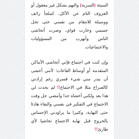
السيئة
(
السرية
)
والنهم بشكل غير معقول أو
العزوف التام عن الأكل، كملجأ زائف
ووسيلة للانتقام من نفسي حتى نحل
جسمي وخارت قواي، وصرت أتحاشى
الناس وأتهرب من المسؤوليات
والاجتماعيات.
وإن كنت في اجتماع فإني أتحاشى الأماكن
المتقدمة أو أوساط القاعات؛ لأنني أخشى
أن يبدر مني شيء قسري رغم إرادتي
كالصراخ مثلا في الاجتماع
!!
لم يحدث لي
هذا بعد ولكني أخشاه جدا وأمضي جل وقت
الاجتماع في التفكير في نفسي والبقاء هادئا
حتى النهاية، وكثيرا ما يراودني الإحساس
بالخروج قبل نهاية الاجتماع تحاشيا لأي
طارئ
!!