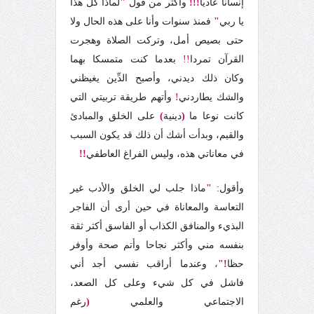
إنسانا عاديا
!!!
وأكثر من قول
"
لماذا كل هذا
يا ربي
"
فمنذ سنوات وأنا على هذه الحال ولا
حتى بصيص أمل، وتركت الصلاة وهجرت
القرآن
تمردا
!!
بعدما كنت متمسكا بهما
وكان ذلك ديدني،
وأصبح الدِّين يغيظني
والشك يطاردني
!
وأتهم طريقة تربيتي التي
كانت نوعا ما
(
دينية
)
على الخلق والمبادئ
والقيم، وبدأت أشك أن ذلك قد يكون السبب
في معاناتي هذه، وليس الفراغ العاطفي
!!
وأقول:
"
ماذا جلب لي الخلق والأدب غير
التعاسة والمعاناة في حين أرى أن الفاجر
البذيء والمنافق الكذاب أو الفاسق أكثر ثقة
بنفسه مني وأكثر نجاحا وأتم صحة وأوفر
حظا
!"
،
وعندما أراقب نفسي أجد أني
فاشل في كل شيء وعلى كل الصعد،
الاجتماعي والعلمي
(
رغم