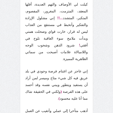
كيلت لي الأوصاف والتهم العديدة، أقلها
المعقد، المتزمت، المغرور، المفصوم،
المتكبر، المتشدد
...!!
إني مشلول الإرادة
والتفكير وأتخبط في مستنقع من العذاب
ليس له قرار، خارت قواي وضحلت همتي
وبدأت ملامح سوء العاقبة تلوح في
أفقي
!
شرود الذهن وشحوب الوجه
واللامبالاة علامات أصبحت من سماتي
الظاهرية المميزة.
إني عاجز عن اغتنام فرصة وجودي في بلد
عريق فيه كل شيء متاح وميسر لمن أراد
أن يستفيد ويتطور ويبني نفسه وقد أحسد
على هذه الفرصة
(
ولكني في الحقيقة شاك
مما أنا عليه محسود
)
.
أذهب متأخرا إلى عملي وأتغيب عن العمل