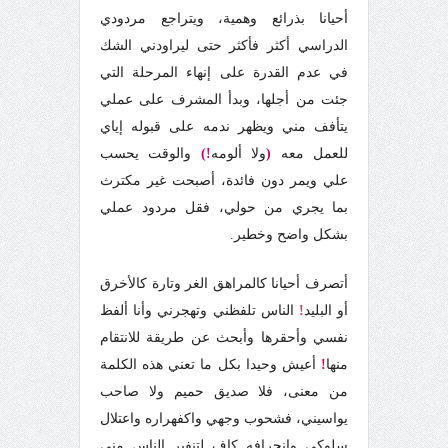
أحيانا بذرائع وهمية، ويتراجع مردودي
الدراسي أكثر فأكثر حتى ليراودني الشك
في عدم القدرة على إنهاء المرحلة التي
جئت من أجلها، وبدأ المشرف على عملي
يتأفف مني ويظهر ندمه على قبوله إياي
للعمل معه
(
ولا ألومه
!)
والوقت يحسب
علي ويمر دون فائدة، أصبحت غير مكترث
بما يجري من حولي، فقل مردود عملي
بشكل واضح وخطير.
أتصرف أحيانا كالمراهق الغر وتارة كالأخرق
أو البليد
!
الناس تلفظني وتهجرني وأنا ألفظ
نفسي وأحقرها وأبحث عن طريقة للانتقام
منها
!
أعيش وحيدا بكل ما تعني هذه الكلمة
من معنى، فلا صديق حميم ولا صاحب
يواسيني، فشحوب وجهي واكفهراره واعتلال
سلوكي وانحرافه كافٍ لتنفير الناس مني