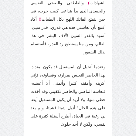
الشهادات
)
والعاطفي والصحي النفسي
والجسدي الذي بدأ يتداعى كبيت خرب،
في
حين يتمتع الفاتك اللهج بكل الطيبات
!!
أكاد
أقتنع بأن تعاستي هذه هي قدري، قدر سيئ،
أسوة بالقدر السيئ لآلاف البشر في هذا
العالم، ومن منا يستطيع رد القدر، فأستسلم
لذلك الشعور.
وعندما أتخيل أن المستقبل قد يكون امتدادا
لهذا الحاضر التعيس بمرارته وقساوته، فإني
أكرهه وأمقته كثيرا وأتمنى ألا أعيشه،
فتعاسة الماضي والحاضر تكفيني وقد أخذت
حظي منها، ولا أريد أن يكون المستقبل أيضا
على هذه الحال! أذبل شيئا فشيئا، ولم يعد
لي رغبة في الحياة، أطرح أسئلة كثيرة على
نفسي، ولكن لا أجد حلولا.