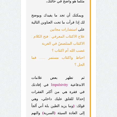
مثلما هو واضح في حالتك،
ويمكنك أن تجد ما يفيدك ويوضح
لك إذا قرأت ما تحت العناوين التالية
على
استشارات مجانين
علاج الاكتئاب المعرفي : فتح الكلام :
الاكتئاب المتلصصُ في الغربة
غضب الله أم اكتئاب ؟
احباط واكتئاب مستمر ...... فما
الحل ؟
ثم تظهر بعض علامات
الاندفاعية
Impulsivity
في إفادتك
في فقرة هي من أكثر الفقرات
إحداثا للقلق عليك داخلي، وهي
قولك:
(
وما يزيد الطين بلة أني ألجأ
إلى العادة السيئة
(
السرية
)
والنهم