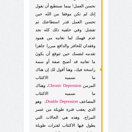
نحسن العمل! بينما نستطيع أن نقول
إنك لم تكن موفقا من الله حين
تحسن العمل قدر استطاعتك ثم
تفشل.
وفي خلفية ذلك كله نجد
عدم فهمك لما تعانيه من همود
وفقدان للحافز والدافع مبررا جاهزا
تقدمه لنفسك حين تتوقع أن يكونَ
ما تعانيه قد أصبح صفة أو سمة
راسخة فيك، وهنا أقول لك إن هناك
ما نسميه الاكتئاب
المزمن
Depression
Chronic
، وهناك
ما نسميه الاكتئاب
المضاعف
Depression
Double
،
وهو
الذي يعقب فترة طويلة من عسر
المزاج، وهذه هي الحالات التي
يطول فيها الاكتئاب لفترات طويلة