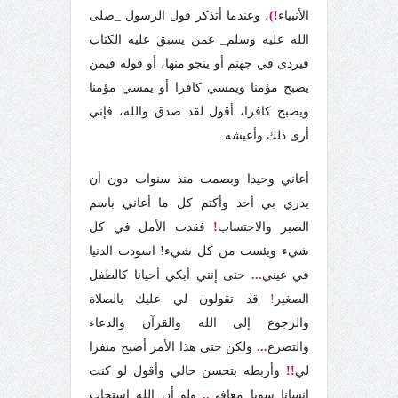
الأنبياء
!)
،
وعندما أتذكر قول الرسول _صلى
الله عليه وسلم_ عمن يسبق عليه الكتاب
فيردى في جهنم أو ينجو منها، أو قوله فيمن
يصبح مؤمنا ويمسي كافرا أو يمسي مؤمنا
ويصبح كافرا، أقول لقد صدق والله، فإني
أرى ذلك وأعيشه.
أعاني وحيدا وبصمت منذ سنوات دون أن
يدري بي أحد وأكتم كل ما أعاني باسم
الصبر والاحتساب
!
فقدت الأمل في كل
شيء ويئست من كل شيء! اسودت الدنيا
في عيني
...
حتى إنني أبكي أحيانا كالطفل
الصغير
!
قد تقولون لي عليك بالصلاة
والرجوع إلى الله والقرآن والدعاء
والتضرع
...
ولكن حتى هذا الأمر أصبح منفرا
لي
!!
وأربطه بتحسن حالي وأقول لو كنت
إنسانا سويا معافى
..
ولو أن الله استجاب