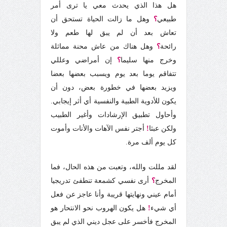
هل هذا الذي يحدث معي يا ترى أمر
طبيعي
؟
وهل ما زالت الحياة تستحق أن
تعاش بعد أن لم يبق لها طعم ولا
رائحة
؟
وهل هناك من عاش محنة مماثلة
وخرج منها سليما
؟
إن أمراضي وعللي
تتفاقم يوما بعد يوم ويسبب بعضها بعضا
ويزيد بعضها في خطورة بعض، دون أن
يكون للأدوية الطبية والنفسية أي أثر إيجابي.
وأحاول تطبيق الإرشادات وأغير الطبيب
ولكن عبثا
!
أجتر نفس الآهات والأنات وأموت
كل يوم ألف مرة.
لقد مللت والله، وتعبت من هذه الحال، فما
المخرج
؟
أرى نفسي كشمعة تنطفئ تدريجيا
أمام عيني ونهايتها قريبة وأنا عاجز عن فعل
أي شيء
!
هل يكون الهروب نحو الانتحار هو
المخرج فأخسر على عجل ديني الذي لم يبق