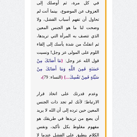
في كل مرة، ثم أوصلك إلى
العزوف عن الموضوع،
بينما أنت لم
تحاول أن تفهم أسباب الفشل، ولا
وضحت لنا ما هو الجنس المعين
الذي تتصف به المرأة التي تريدها،
ثم انفلتَّ من شدة يأسك إلى إلقاء
اللوم على المولى عز وجل
!
ونسيت
قول الله عز وجل:
{
مَا أَصَابَكَ مِنْ
حَسَنَةٍ فَمِنَ اللَّهِ وَمَا أَصَابَكَ مِنْ
سَيِّئَةٍ فَمِنْ نَفْسِك
...} (
النساء: 79
)،
وعدم قدرتك على اتخاذ قرار
الارتباط؛ لأنك لم تجد ذات الجنس
المعين حين ترده إلى أن الله لا يريد
أن يضع من تريدها في طريقك هو
مفهوم مغلوط بكل تأكيد، ونفس
الكلام ينطبق على الفشل عندما لا