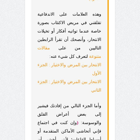
وهذه العلامات على الاندفاعية
تقلقني في مريض الاكتئاب بصورة
خاصة عندما تواتيه أفكار أو تخيلات
الانتحار، وأنصحك أن تقرأ الرابطين
التاليين من على
مقالات
متنوعة
لتعرف كل شيء عنه:
الانتحار بين المرض والاختيار : الجزء
الأول
الانتحار بين المرض والاختيار : الجزء
الثاني
وأما الجزء التالي من إفادتك فيشير
إلى بعض أعراض القلق
والوسوسة:
(
وإن كنت في اجتماع
فإني أتحاشى الأماكن المتقدمة أو
أوساط القاعات؛ لأنني أخشى أن