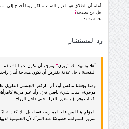
أعلم أن الطلاق هو القرار الصائب، لكن ربما أحتاج إلى سم
هل من نصيحة
؟
27/4/2026
رد المستشار
أهلا وسهلا بك
"
زيزي
"
ونرجو أن نكون عونا لك، فما ت
النفسية داخل علاقة يفترض أن تكون مساحة أمان واحتواء،
وهذا يجعلنا نناقش أولا أثر الرفض الجنسي الطويل عل
مرغوبة، هناك شيء ناقص فيّ، وأنا غير مرئية كامرأة
اكتئاب وفراغ وشعور بالعزلة حتى داخل الزواج.
المؤلم هنا ليس قلة الممارسة فقط، بل أنك كنتِ غالبًا
بمرور السنوات، خصوصًا عند المرأة لأن الحميمية لديها غ