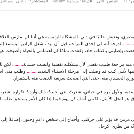
مر:
37
الجنس:
أنثى
الديانة:
مسلمة Muslim
المستشار:
أ.د علي إسماعيل
صري، ونعيش حاليًا في دبي. المشكلة الرئيسية هي أننا لم نمارس العلاق
.........
لدرجة أنه في إحدى المرات، قبل أن نبدأ، شغل الراديو ليستمع إلى 
ُخصت بإصابتي باكتئاب حاد، وفقدت تمامًا كل اهتمامي بالحياة وأصبحت غي
 منه مراجعة طبيب نفسي لأن مشكلته نفسية وليست جسدية
.........
لكن لل
ها لأنني كنت قد وصلت إلى مرحلة الاستياء الشديد
.........
وطلب مني است
نفوري الجسدي منه، حتى أنني أصبحتُ سريعة الغضب منه باستمرار.
دية، ولأول مرة في حياتي، شعرتُ أنني أحببتُ ذلك وأردتُ تكراره. شعرتُ 
اق هو الحل الأمثل، لكنني أشك كل يوم فيما إذا كان الأمر يستحق طلب 
زمن قد يؤثر على حركتي، وأحتاج إلى شخصٍ داعمٍ وحنون. إضافةً إلى ذل
تُه من نظري. كرجل.