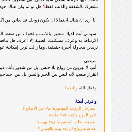
تشعرك بالشفقة والذنب فقط
؟
هل لو لم يكن هناك خو
أنا أرى أن هناك احتمالا أن يكون زوجك قد يعاني من اك
سيدتي أنت لديك شعورا بالذنب والخوف من ضغط العمر 
الارتباط به وعرف مشكلتك الطبية
(
لا أعرف هل تناقش
تريدين محاولة أخيرة حقيقية، وما زالت ترين إمكانية عود
سيدتي
أنتِ لا تهربين من زواج بلا جنس، بل من شعور بأنك غي
القرار صعب لأنه ليس بين الخير والشر، بل بين احتياجي
وفقك الله
و
تابعينا.
واقرئي أيضًا:
استرجاز الزوجة المهجورة: ماء بين الأصابع!!
فتور الزوج والمعاناة الصامتة!
الزوجة تطلب الجنس والزوج يهرب!
بعد سنة زواج لم يعد يهتم بالجنس!!