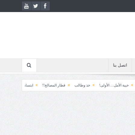
اتصل بنا
.... الأولى!
خذ وطالب
قطار المصالح!!
ابتسامة الطوارئ!
المكوّن وما ي