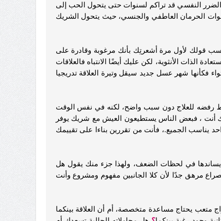
ن الضرر النفسي قد تراكم لسنوات حتى يتحول الحب إلى
د سنوات الحرمان العاطفي والجنسي، حيث يتحول الشريك
ا حسب قولك لأول مرة أشعرتِك بأنك مرغوبة وقادرة على
عادة الذات الأنثوية، لكن عليك أيضًا الانتباه فالعلاقات
واء فكأنها شهر عسل جديد سيقل وتيرة العلاقة تدريجيا
ط رفضه للعلاج دون سبب واضح، لكنه في نفس الوقت
رك أنت ، فبعض الناس يستطيعون العيش مع شريك يوفر
احد يناسب الجميع.، فأنت من تقررين بناءا على تقييمك
ن يساندها في لحظات الضعف، ولهذا جزء منك يقول هل
راع مرهق جدًا لأن كلا الجانبين مفهوم ومشروع وأنت
واج متعب يحتاج مساعدة متخصصة، أم أن العلاقة بينكما
نية وجود رغبة بينكما
؟
هل محاولاته الحالية تسعدك أم