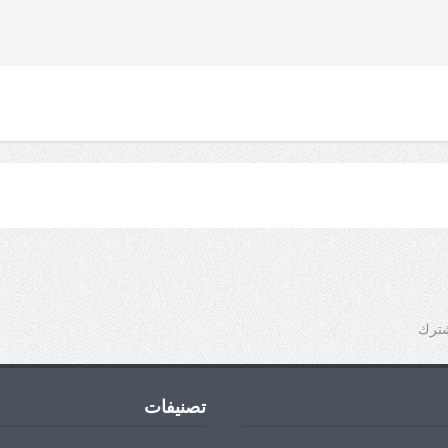
شترك
تصنيفات