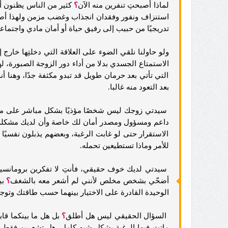
لماذا أصبحتِ تنفرين منه الآن
؟
كثير من الناس يظنون أن
استنزاف ونفور وفقدان انجذاب وغضب مزمن ولهذا أصبحت
تدريجيًا من حبيب إلى رفيق حياة أو أمان مادي واجتماع
ولو حاولنا نلقي الضوء على العلاقة التي دخلتِها خار
الاستمتاع الجسدي بدلا من أداء دور الزوجة الصبورة، لهذا
التي تأتي بعد حرمان طويل قد تبدو مكثفة جدًا، وهنا 
بعد التعود منه غالبا.
سيدتي زوجك ليس شخصًا مؤذيًا بشكل مباشر على ما 
داعم ومسؤول ومصدر أمان لك خاصة وأن لديك مشكلة ط
الاستقرار حتى لو غابت الرغبة، وبعضهم يذبلون نفسيًا 
للأمر وماذا تستطيعين تحمله.
سيدتي لديك خوف حقيقي، فأنتِ لا تفكرين برومانسية
أضحّي بشخص مخلص لأنني لم أشعر معه بالشغف
؟
بي
الوحيدة القادرة على الاختيار بينهما حسب طاقتك وتوج
السؤال الحقيقي ليس هل أطلق
؟
بل هل ما بينكما قاب
ماتت فيها الرغبة بشكل شبه كامل. هل تشعرين فقط 