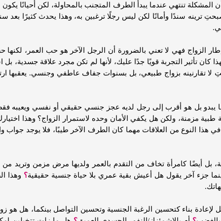
 المشكلة تنتهي عندما يبدأ الطرف المتجنب بالمحاولة، لكن أحيانًا يكو
ِ ترينه سندًا وأمانًا لكن ليس رجلًا ترغبين به، وهذا يحدث كثيرًا بع
ي.
ج إطار الزواج فهي لا تعني بالضرورة أن الرجل الآخر هو حب العمر، لكنه
 كان تأثير التجربة قويًا جدًا عليك، لأنها لم تكن مجرد علاقة جسدية، بل است
أنتِ لا تقارنينه بزواج طبيعي، بل بسنوات جفاف عاطفي وجنسي. يعقبها ارت
يبدو بل هو أقرب إلى رجل لديه عجز جنسي حقيقي أو نفسي ويعيبه فق
بية مزمنة، ولكن هل يكفي الأمان وحده لاستمرار الزواج؟ وهذا اختيا
في هذا النوع من العلاقات مهما كان الطرف الآخر طيبًا، فلا يوجد جواب و
، بل أيضًا كامرأة تخاف من التقدم بالعمر ولديها مرض مزمن وتريد م
نما جزء آخر يقول هل أعيش بقية عمري بلا حياة جنسية حقيقية
؟
وهذا الص
هاتك.
ل لإعادة بناء كتحسين الرغبة الجنسية وتحسين التواصل بينكما، هل هو ز
بالغضب
؟
أم بالاشمئزاز/النفور الجسدي العميق
؟
هل ما زلتِ تتخيلين إمكا