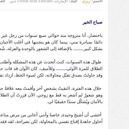
الاسم:
زيزي
البلد:
الإمارات United Arab Emirates دبي
الع
صباح الخير
باختصار، أنا متزوجة منذ حوالي سبع سنوات من رجل غير م
دائمًا بمبادرة مني، بينما كان هو يتجنبها في أغلب الأحيان
بشكل كبير
.........
بالإضافة إلى الشعور بالوحدة والعزلة، ش
طوال هذه السنوات، كنت أتحدث عن هذه المشكلة وأطلب
الطلاق للمرة الأولى
.........
وللأسف، كان الأوان قد فات حين
وقد حاولتُ بصدق تقبّل محاولاته، لكن لسوء الحظ، ازداد 
خلال هذه الفترة، التقيتُ بشخصٍ آخر وأقمتُ معه علاقةً جس
وهو شعورٌ لم أشعر به قط مع زوجي. الآن قررتُ أن الطل
بالأمان ويُشكّل سندًا حقيقيًا لي.
أخشى أن أشيخ وحيدة، خاصةً وأنني أعاني من مرض مناعي م
أحاول جاهدةً إقناع نفسي بالمحاولة، لكن بصراحة، لقد فقد