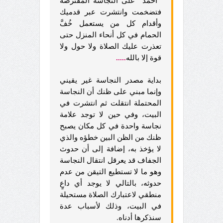
"
أحمد
"
على النجاسة المفترضة
فتضخمت وانتشرت عبر قدميك
وأقدام كل من يستعمل خُفَّ
الحمام في كل أنحاء المنزل حتى
تعذرت عليك الصلاة ولا حول ولا
قوة إلا بالله
.....
بداية مصدر النجاسة غير يقيني
وإنما مبني على ظنك أن النجاسة
المحتملة انتقلت ثم انتشرت في
البيت، وفي حين لا توجد علامة
نجاسة واحدة في كل مكان يصبح
ظنك من الظن البين خطؤه والذي
لا يؤخذ به، إضافة إلى أن حدوث
الجفاف قد يعرقل انتقال النجاسة
وهو ما لا تستطيع التيقن من عدم
حدوثه، بالتالي لا يوجد أي داعٍ
منطقي لاعتبارك الصلاة مستحيلة
في البيت، وذلك لأسباب عدة
سنذكرها أدناه.