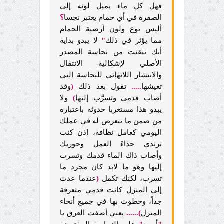
فهل كل ماء يميل لونه إلى
الصفرة في أي حمام يعتبر نجسا
؟
أليس نوع ولون أرضية الحمام
مما يؤثر في ذلك
"
لا يبدو بداية
أنك تيقنت من نجاسة المصدر
الأصلي لإشكالية الانتقال
والانتشار اللانهائي للنجاسة التي
تعيشها
.....
تقول بعد ذلك
(
وقد
أصاب قدمي وتسرَّب إليها
)
ولا
يبدو هذا مستغربا حدوثه باعتباره
من ضمن ما تتعرض له في عملك
اليومي كعامل نظافة، إذن كنت
ترتدي حذاءَ العمل وجوربك
وأصاب ذاك الماء قدمك وتسرب
إليها وهو ما لابد كان مجرد ما
تسرب، لكنك تكمل
(
عندما عدت
إلى المنزل كانت قدمي متعرقة
جداً، وخطوت بها في جميع أنحاء
المنزل
)......
يعني أضفت العرق يا