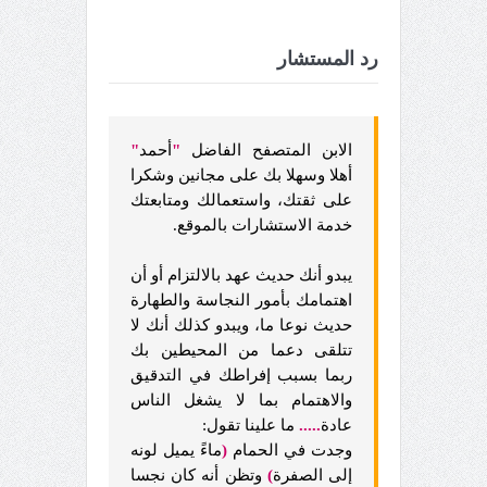
رد المستشار
الابن المتصفح الفاضل
"
أحمد
"
أهلا وسهلا بك على مجانين وشكرا
على ثقتك، واستعمالك ومتابعتك
خدمة الاستشارات بالموقع.
يبدو أنك حديث عهد بالالتزام أو أن
اهتمامك بأمور النجاسة والطهارة
حديث نوعا ما، ويبدو كذلك أنك لا
تتلقى دعما من المحيطين بك
ربما بسبب إفراطك في التدقيق
والاهتمام بما لا يشغل الناس
عادة
.....
ما علينا تقول:
وجدت في الحمام
(
ماءً يميل لونه
إلى الصفرة
)
وتظن أنه كان نجسا