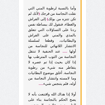
وأما بالنسبة لرطوبة المني التي
نقلت النجاسة من فرجك
(
لأنك لم
تكن تتنزه من بولك
)
إلى الفراش
والغطاء، فنقول لك ببساطة نفس
ردنا على التساؤلات التي تتعلق
بالمذي والمني على الفراش
والبطانيات، وقطعا لسلسلة
الانتشار اللانهائي للنجاسة من
أولها
.....
عند الحنفية لا تنتقل
النجاسة من الثوب المترطب بها
إذا كان بحيث إذا تم عصره لا
يتقاطر منه شيء من رطوبة
النجاسة. أغلق موضوع البطانيات
وما لامسته وانتشار النجاسة من
أوله، فلم يتنجس شيء
.....
أولا إذا هداك الله واقتنعت بأنه لا
يصح الحكم بالنجاسة بناء على
الظن دون علامة ولا تنجيس