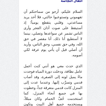
انتقال النجاسة
السلام عليكم، أرجو من سماحتكم أن
تفهموني وتستوعبوا حالتي، فلا أحد يريد
مساعدتي، وقلبي يتقطع يومياً؛ إذ
أستيقظ على صوت أذان الفجر وأرى
الناس تشمر عن سواعدها وتصلي، بينما
لا أستطيع أنا ذلك. أنا مقصر في حق
الله، وفي حق نفسي، وحق الناس، وأريد
أن أصلي قبل أن يأتي يوم عرفة لكي
أصومه.
الذي حدث معي هو أنني كنت أعمل
عامل نظافة، ودخلت دورة المياه فوجدت
ماءً يميل لونه إلى الصفرة، وقد أصاب
قدمي وتسرَّب إليها. وعندما عدت إلى
المنزل كانت قدمي متعرقة جداً، وخطوت
بها في جميع أنحاء المنزل، كما
استخدمت خُفَّ الحمام وكان مبللاً،
ويستخدمه جميع أهل البيت وتكون