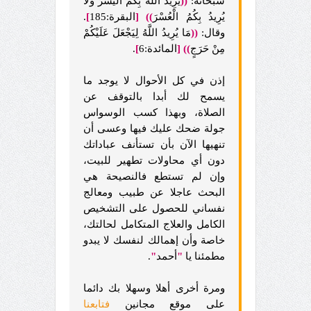
سبحانه:
((
يُرِيدُ اللَّهُ بِكُمُ الْيُسْرَ وَلَا
يُرِيدُ بِكُمُ الْعُسْرَ
))
[
البقرة:185
]
.
وقال:
((
مَا يُرِيدُ اللَّهُ لِيَجْعَلَ عَلَيْكُمْ
مِنْ حَرَجٍ
))
[
المائدة:6
]
.
إذن في كل الأحوال لا يوجد ما
يسمح لك أبدا بالتوقف عن
الصلاة، وبهذا كسب الوسواس
جولة ضحك عليك فيها وعسى أن
تنهيها الآن بأن تستأنف عباداتك
دون أي محاولات تطهير للبيت،
وإن لم تستطع فالنصيحة هي
البحث عاجلا عن طبيب ومعالج
نفساني للحصول على التشخيص
الكامل والعلاج المتكامل لحالتك،
خاصة وأن إهمالك لنفسك لا يبدو
مطمئنا يا
"
أحمد
"
.
ومرة أخرى أهلا وسهلا بك دائما
على موقع مجانين
فتابعنا