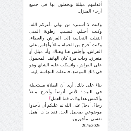
أقدامهم مبللة ويخطون بها في جميع
أرجاء المنزل.
وكنت لا أستنزه من بولي -أعزكم الله-
وكنت أحتلم، فبسبب رطوبة المني
انتقلت النجاسة إلى الفراش والغطاء،
وكنت أخرج من الحمام مبللاً وأجلس على
الفراش، وأجلس هنا وهناك وأنا مبلل أو
متعرق. وذات مرة كان الهاتف المحمول
على الفراش، وانسكب عليه الشاي وهو
في ذلك الموضع، فانتقلت النجاسة إليه.
بناءً على ذلك، أرى أن الصلاة مستحيلة
في البيت؛ لأنني أتوضأ وأخرج مبتلاً
وألامس هذا وذاك. فما العمل
؟
رجاءً، أدخلُ على الله ثم عليكم أن تأخذوا
موضوعي بمحمل الجد، فقد بدأت أهمل
نفسي، مأجورين.
20/5/2026