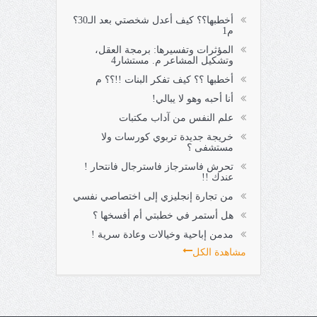
أخطبها؟؟ كيف أعدل شخصتي بعد الـ30؟
م1
المؤثرات وتفسيرها: برمجة العقل،
وتشكيل المشاعر م. مستشار4
أخطبها ؟؟ كيف تفكر البنات !!؟؟ م
أنا أحبه وهو لا يبالي!
علم النفس من آداب مكتبات
خريجة جديدة تربوي كورسات ولا
مستشفى ؟
تحرش فاسترجاز فاسترجال فانتحار !
عندك !!
من تجارة إنجليزي إلى اختصاصي نفسي
هل أستمر في خطبتي أم أفسخها ؟
مدمن إباحية وخيالات وعادة سرية !
مشاهدة الكل