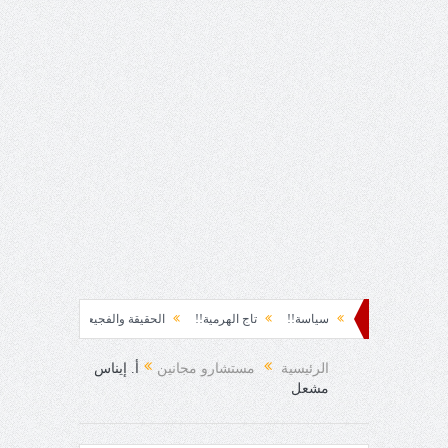
ة نشوة!!
سياسة!!
تاج الهرمية!!
الحقيقة والفجيعة!!
لِقاءُ في المَطَرِ!
فرح المفاجئ!
الرئيسية
مستشارو مجانين
أ. إيناس
مشعل