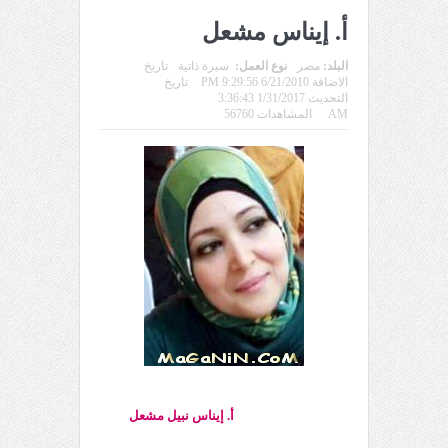
أ. إيناس مشعل
البلد:
مصر
نوع العمل:
سيرة ذاتية
تاريخ
الاضافة 6/21/2010 9:29:56 PM
تاريخ
التحديث 1/31/2017 3:36:43
AM
المشاهدات 56760
أ.
إيناس نبيل مشعل