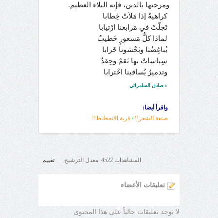
ومزجتها بالدين، فإنه البلاء العظيم.
كراهيةٌ إذا مَلأتْ خِطابا
تَجلّتْ في مَرابعنا ارْتيابا
لماذا كلُّ مَسعورٍ خَطيبٌ
يُباغِضُنا ويَحْشونا خَرابا
سِياساتٌ بها نَقمٌ وحِقدٌ
وتدميرٌ يُساقينا احْترابا
د-صادق السامرائي
واقرأ أيضا:
صنعة الشعر!!
/
فِرية الانحطاط!!
المشاهدات 4522 معدل الترشيح
تقييم
تعليقات الأعضاء
لا يوجد تعليقات حالياً على هذا المحتوى