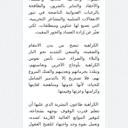
والأحقاد والتنابز بالشرور، والطافحة
بالرغبات العدوانية الناضجة في تنور
الانفعالات السلبية والمشاعر التخريبية،
التي تصنع لها عناوين ومنطلقات، لكي
تعبّر عن إرادة الفساد والجور المقيت.
الكراهية تنضح من بدن الانتقام
والضغينة، والسعي الشديد نحو النار
والبلاء والضراء، حيث تأنس نفوس
الكراهية بأوجاع الآخرين وتعاستهم،
وتتلذذ بحرمانهم وتعذيبهم والفتك المروع
بهم، فلا تستريح إلا بالتدمير الشامل
للحياة، لأنها عدوتها ومناهضة لغايتها
وكرامتها وعزتها وقيمتها.
الكراهية طاعون البشرية الذي عليها أن
تتعلم قدرت الوقوف بوجهه بشجاعة،
لتوفير الموانع العالية اللازمة لصده،
وتعمل بقوة وجد واجتهاد لتلقيح العقول