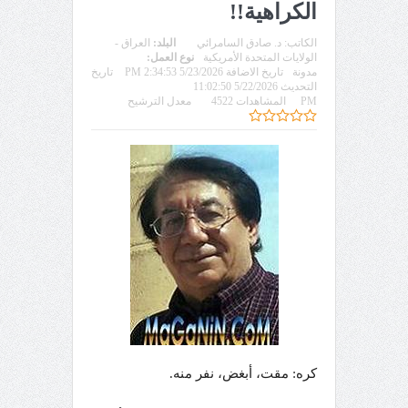
الكراهية!!
الكاتب:
د. صادق السامرائي
البلد:
العراق -
الولايات المتحدة الأمريكية
نوع العمل:
مدونة
تاريخ الاضافة 5/23/2026 2:34:53 PM
تاريخ
التحديث 5/22/2026 11:02:50
PM
المشاهدات 4522
معدل الترشيح
كره: مقت، أبغض، نفر منه.