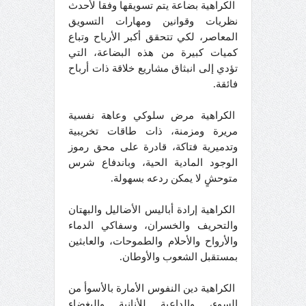
الكراهية بضاعة يتم تسويقها وفقا لأحدث
نظريات وقوانين ومهارات التسويق
المعاصر، لكي تتحقق أكبر الأرباح وتباع
كميات كبيرة من هذه البضاعة، التي
تؤدي إلى انبثاق مشاريع خلاقة ذات أرباح
فائقة.
الكراهية مرض سلوكي وعاهة نفسية
مريرة ومزمنة، ذات طاقات تخريبية
وتدميرية فتاكة، قادرة على محق رموز
الوجود المادية الحية، وباندفاع شرس
متوحشٍ لا يمكن ردعه بسهولة.
الكراهية إرادة أباليس الأضاليل والبهتان
والتحريف والخسران، وسفاكي الدماء
والأرواح والأحلام والطموحات، والعابثين
بمستقبل الشعوب والأوطان.
الكراهية دين النفوس الأمارة بالأسوأ من
السوء، والداعية للأنانية والبغضاء