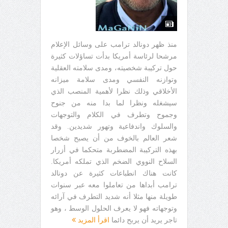
منذ ظهر دونالد ترامب على وسائل الإعلام
مرشحا لرئاسة أمريكا بدأت تساؤلات كثيرة
حول تركيبة شخصيته، ومدى سلامته العقلية
وتوازنه النفسي ومدى سلامة ميزانه
الأخلاقي وذلك نظرا لأهمية المنصب الذي
سيشغله ونظرا لما بدا منه من جنوح
وجموح وتطرف في الكلام والتوجهات
والسلوك واندفاعية وتهور شديدين. وقد
شعر العالم بالخوف من أن يصبح شخصا
بهذه التركيبة المضطربة متحكما في أزرار
السلاح النووي الضخم الذي تملكه أمريكا.
كانت هناك انطباعات كثيرة عن دونالد
ترامب أبداها من تعاملوا معه عبر سنوات
طويلة منها مثلا أنه شديد التطرف في آرائه
وتوجهاته فهو لا يعرف الحلول الوسط ، وهو
تاجر يريد أن يربح دائما
اقرأ المزيد