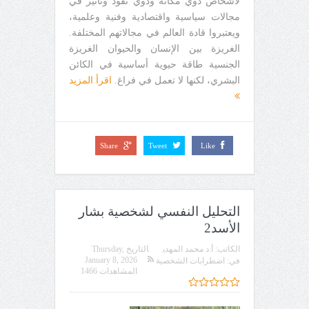
لأشخاص ذوي مكانة وذوي نفوذ وتأثير في
مجالات سياسية واقتصادية وفنية وعلمية،
ويعتبروا قادة العالم في مجالاتهم المختلفة.
الغريزة بين الإنسان والحيوان الغريزة
الجنسية طاقة حيوية أساسية في الكائن
البشري، لكنها لا تعمل في فراغ.
اقرأ المزيد
Share
Tweet
Like
التحليل النفسي لشخصية بشار
الأسد2
الكاتب:
أ.د محمد المهدي
التاريخ
Thursday,
January 8, 2026
في:
اضطرابات الشخصية
المشاهدات 1466