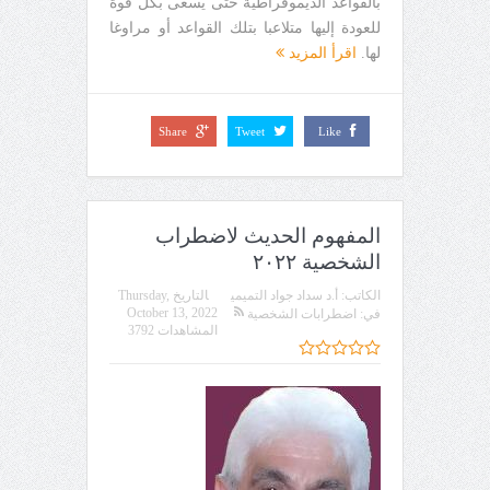
بالقواعد الديموقراطية حتى يسعى بكل قوة
للعودة إليها متلاعبا بتلك القواعد أو مراوغا
لها.
اقرأ المزيد
Share
Tweet
Like
المفهوم الحديث لاضطراب
الشخصية ٢٠٢٢
الكاتب:
أ.د سداد جواد التميمي
التاريخ
Thursday,
October 13, 2022
في:
اضطرابات الشخصية
المشاهدات 3792