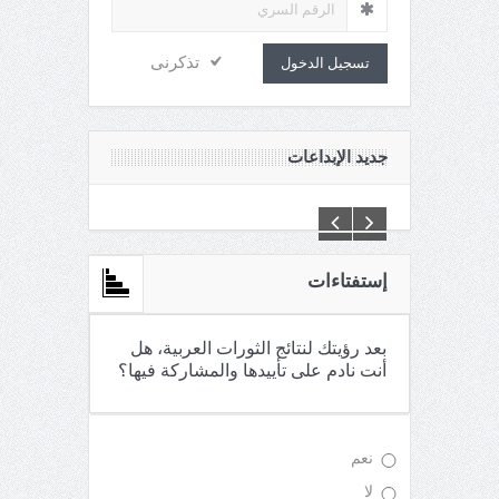
تذكرنى
تسجيل الدخول
جديد الإبداعات
C:\Inetpub\vhosts\maganin.com\httpdocs\creations\new\
إستفتاءات
بعد رؤيتك لنتائج الثورات العربية، هل
أنت نادم على تأييدها والمشاركة فيها؟
نعم
لا