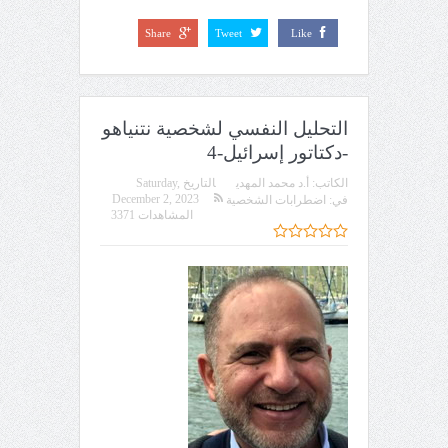
Share
Tweet
Like
التحليل النفسي لشخصية نتنياهو
-دكتاتور إسرائيل-4
الكاتب:
أ.د محمد المهدي
التاريخ
Saturday,
December 2, 2023
في:
اضطرابات الشخصية
المشاهدات 3371