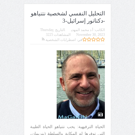
التحليل النفسي لشخصية نتنياهو
-دكتاتور إسرائيل-3
الكاتب:
أ.د محمد المهدي
التاريخ
Thursday,
November 30, 2023
المشاهدات 3225
في:
اضطرابات الشخصية
الحياة الترفيهية: يحب نتنياهو الحياة الطيبة
التي توفرها له المكانة والسلطة (بنزيمان،