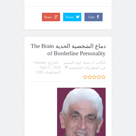
Share
Tweet
Like
دماغ الشخصية الحدية The Brain
of Borderline Personality
الكاتب:
أ.د سداد جواد التميمي
التاريخ
Saturday,
April 27, 2024
في:
اضطرابات الشخصية
المشاهدات 3188