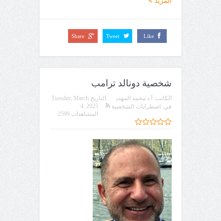
المزيد
Share
Tweet
Like
شخصية دونالد ترامب
الكاتب:
أ.د محمد المهدي
التاريخ
Tuesday, March
4, 2025
في:
اضطرابات الشخصية
المشاهدات 2599