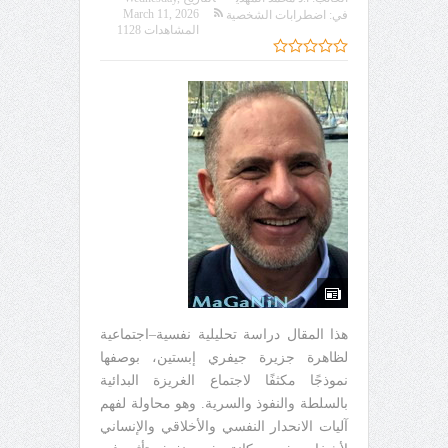
March 11, 2026
في:
اضطرابات الشخصية
المشاهدات 1128
هذا المقال دراسة تحليلية نفسية–اجتماعية
لظاهرة جزيرة جيفري إبستين، بوصفها
نموذجًا مكثفًا لاجتماع الغريزة البدائية
بالسلطة والنفوذ والسرية. وهو محاولة لفهم
آليات الانحدار النفسي والأخلاقي والإنساني