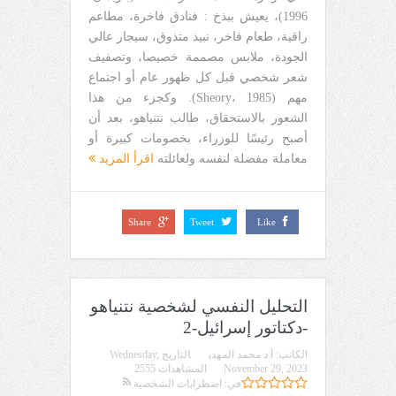
1996)، يعيش ببذخ : فنادق فاخرة، مطاعم
راقية، طعام فاخر، نبيذ متذوق، سيجار عالي
الجودة، ملابس مصممة خصيصا، وتصفيف
شعر شخصي قبل كل ظهور عام أو اجتماع
مهم (Sheory، 1985). وكجزء من هذا
الشعور بالاستحقاق، طالب نتنياهو، بعد أن
أصبح رئيسًا للوزراء، بخصومات كبيرة أو
معاملة مفضلة لنفسه ولعائلته
اقرأ المزيد
Share
Tweet
Like
التحليل النفسي لشخصية نتنياهو
-دكتاتور إسرائيل-2
الكاتب:
أ.د محمد المهدي
التاريخ
Wednesday,
November 29, 2023
المشاهدات 2555
في:
اضطرابات الشخصية