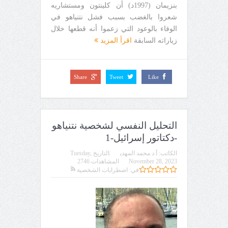
بنزيمان (1997د) أن كلينتون ومستشاريه
شعروا بالغضب بسبب فشل نتنياهو في
الوفاء بالوعود التي زعموا أنه قطعها خلال
زياراته السابقة
اقرأ المزيد
Share
Tweet
Like
التحليل النفسي لشخصية نتنياهو
-دكتاتور إسرائيل-1
الكاتب:
أ.د محمد المهدي
التاريخ
Tuesday,
November 28, 2023
المشاهدات 2746
في:
اضطرابات الشخصية