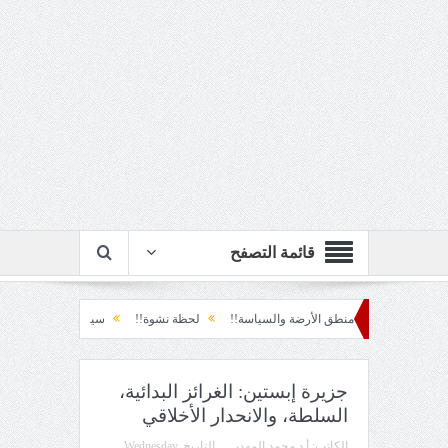
قائمة التصفح
 الأرضة والسياسة!!
لحظة نشوة!!
سياسة!!
تاج الهرمية!!
الحقيقة وال
جزيرة إبستين: الغرائز البدائية،
السلطة، والانحدار الأخلاقي
الكاتب:
أ.د محمد المهدي
التاريخ
Wednesday,