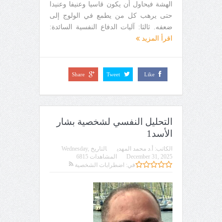
الهشة فيحاول أن يكون قاسيا وعنيفا وعنيدا
حتى يرهب كل من يطمع في الولوج إلى
ضعفه. ثالثا: آليات الدفاع النفسية السائدة:
اقرأ المزيد
Share
Tweet
Like
التحليل النفسي لشخصية بشار
الأسد1
الكاتب:
أ.د محمد المهدي
التاريخ
Wednesday,
December 31, 2025
المشاهدات 6815
في:
اضطرابات الشخصية