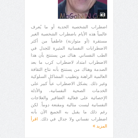
اضطراب الشخصية الحدية أو ما يُعرف
عالمياً هذه الأيام باضطراب الشخصية الغير
مستقرة (أو متوازنة) عاطفياً من أكثر
الاضطرابات النفسانية المثيرة للجدل في
الطب النفساني. هناك من يستنتج بأن هذا
الاضطراب امتداد لاضطراب كرب ما بعد
الصدمة وهناك من يستنتج بأنه نتاج الثقافة
العالمية الراهنة وتطبيب المشاكل السلوكية
وغير ذلك. يشكل الاضطراب عبأً كبير على
الخدمات الصحية النفسانية، والأدلة
الإحصائية على فعالية العقاقير والعلاجات
النفسانية ليست مثالية ومقنعة دوماً. لكن
رغم ذلك ما يقبل به الجميع الآن بأنه
اضطراب نفساني ولا جدال في ذلك.
اقرأ
المزيد