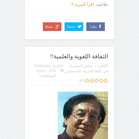
علاجية.
اقرأ المزيد
Share
Tweet
Like
الثقافة اللغوية والعلمية!!
الكاتب:
د. صادق السامرائي
التاريخ
Wednesday,
April 1, 2026
في:
اللغة العربية: لغة مجانين
المشاهدات
905