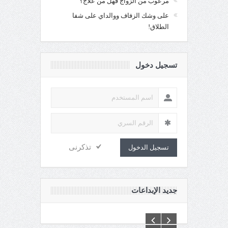
مرعوب من الزواج فهل من علاج؟
على وشك الزفاف ووالداي على شفا
الطلاق!
تسجيل دخول
تذكرنى
تسجيل الدخول
جديد الإبداعات
C:\Inetpub\vhosts\maganin.com\httpdocs\creations\new\