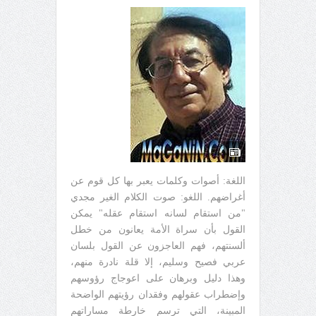
اللغة: أصوات وكلمات يعبر بها كل قوم عن
أغراضهم. اللغو: صوت الكلام الغير مجدي
"من استقام لسانه استقام عقله" يمكن
القول بأن سراة الأمة يعانون من خطل
ألسنتهم، فهم العاجزون عن القول بلسان
عربي فصيح وسليم، إلا قلة نادرة منهم،
وهذا دليل وبرهان على اعوجاج رؤوسهم
وإضطراب عقولهم وفقدان رؤيتهم الواضحة
المبينة، التي ترسم خارطة مساراتهم