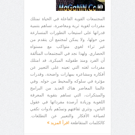
المجتمعات القوية الفاعلة في الحياة تمتلك
مفردات لغوية ثرية ومعاصرة، تساهم بتنمية
قدراتها على استيعاب التطورات المتسارعة
من حولها، ولا يمكن لمجتمع أن يتقدم من
غير ثراء لغوي متواكب مع مستواه
الحضاري. ولهذا نجد في المجتمعات المتألقة
أن الفرد ومنذ طفولته المبكرة، قد امتلك
مفردات لغته التي تعينه على التعبير عن
أفكاره ومشاعره بمهارات واضحة، وقدرات
مؤثرة في سلوكه والمحيط من حوله. وفي
عالمنا المعاصر هناك العديد من البرامج
والمبتكرات، التي تساهم بتقوية المعرفة
اللغوية وزيادة أرصدة مفرداتها في عقول
الناس، وتثري ثقافتهم وتمدّهم بأدوات تكفي
لصياغة الأفكار والتعبير عن التطلعات.
كالكلمات المتقاطعة
اقرأ المزيد