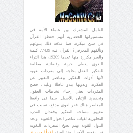
العامل المشترك بين علماء الأمة في
مسسيراتها الحضارية أنهم حفظوا القرآن
في سن مبكرة، فما علاقة ذلك بنبوغهم
وتألقهم المعرفي؟ القرآن فيه 77439 كلمة
والغير مكررة منها عددها 19209، هذا الثراء
اللغوي يعطي حرية وفضائية مطلقة
للتفكير. العقل بحاجة إلى مفردات لغوية
لأنها أدوات التفكير وعناصر التعبير عن
الفكرة، وبدونها يبدو عاطلا وبليدا، فضخ
المفردات يعني إحياء نشاطات العقول
وتحفيزها للإتيان بالأصيل. بينما في واقعنا
المعاصر هناك فقر لغوي مدقع، تسبب في
تضييق مساحة التفكير وفقدان القدرة
التحاورية لغياب عناصر الحوار اللغوية. وتجد
الدول القوية تهتم بضخ المفردات اللغوية
في رؤوس الأجيال منذ الصغر
اقرأ المزيد