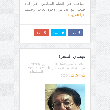
التفاعلية في الحياة المعاصرة. في لقاء
جمعني مع عدد من الأخوة العرب، وجدتهم
اقرأ المزيد
Share
Tweet
Like
فيضان الشعر!!
الكاتب:
د. صادق السامرائي
التاريخ
Thursday,
April 16, 2026
في:
اللغة العربية: لغة مجانين
المشاهدات
5930