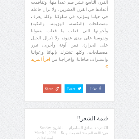
القرن التاسع عشر ضم عددا منها، وتفاقمت
أعدادها في القرن العشرين، ولا تزال فاعلة
في حياتنا ومؤثرة في سلوكنا. وكلنا يعرف
مصطلحات (النكسة، الهزيمة، والنكبة)
وأخواتها التي فعلت ما فعلت بعقولنا
ونفوسنا على مدى عقود، ولا (يزال الحبل
على الجرار)، فبين آونة وأخرى، تبرز
مصطلحات، وكلها تشترك بإلهائنا وإغوائنا
واستنزاف طاقاتنا، وإخراجنا من
اقرأ المزيد
Share
Tweet
Like
قيمة الشعر!!
الكاتب:
د. صادق السامرائي
التاريخ
Sunday,
March 1, 2026
في:
اللغة العربية: لغة مجانين
المشاهدات