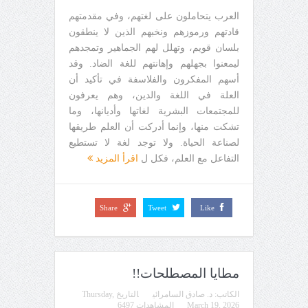
العرب يتحاملون على لغتهم، وفي مقدمتهم
قادتهم ورموزهم ونخبهم الذين لا ينطقون
بلسان قويم، وتهلل لهم الجماهير وتمجدهم
ليمعنوا بجهلهم وإهانتهم للغة الضاد. وقد
أسهم المفكرون والفلاسفة في تأكيد أن
العلة في اللغة والدين، وهم يعرفون
للمجتمعات البشرية لغاتها وأديانها، وما
تشكت منها، وإنما أدركت أن العلم طريقها
لصناعة الحياة. ولا توجد لغة لا تستطيع
التفاعل مع العلم، فكل ل
اقرأ المزيد
Share
Tweet
Like
مطايا المصطلحات!!
الكاتب:
د. صادق السامرائي
التاريخ
Thursday,
March 19, 2026
المشاهدات 6497