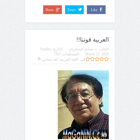
Share
Tweet
Like
العربية قوتنا!!
الكاتب:
د. صادق السامرائي
التاريخ
Sunday,
March 22, 2026
المشاهدات 7562
في:
اللغة العربية: لغة مجانين