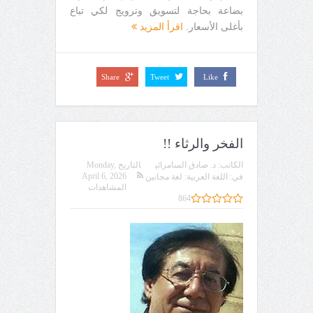
بضاعة بحاجة لتسويق وترويج لكي تباع
بأغلى الأسعار.
اقرأ المزيد
Share
Tweet
Like
الفخر والرثاء !!
الكاتب:
د. صادق السامرائي
التاريخ
Monday,
April 6, 2026
في:
اللغة العربية: لغة مجانين
المشاهدات
864