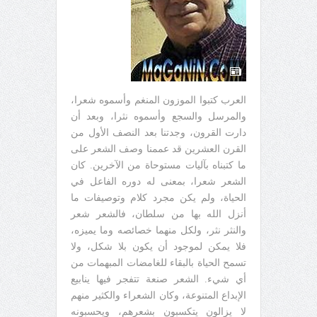
العرب كتبوا الموزون المنغم وأسموه شعرا،
والمرسل والسجع وأسموه نثرا، وبعد أن
دارت القرون، وجدتنا بعد النصف الأول من
القرن العشرين قد عممنا وصف الشعر على
ما كتبناه بآليات مستوحاة من الآخرين. كان
الشعر شعرا، بمعنى له دوره الفاعل في
الحياة، ولم يكن مجرد كلام وتوصيفات ما
أنزل الله بها من سلطان، فالشعر شعر
والنثر نثر، ولكل منهما خصائصه وما يميزه،
فلا يمكن لموجود أن يكون بلا شكل، ولا
تسمح الحياة بالبقاء للغامضات المبهمات من
أي شيء. الشعر صنعة تتفجر فيها ينابيع
الإبداع المتنوعة، وكان الشعراء والكثير منهم
لا يزالون يتكسبون بشعرهم، ويحسبونه