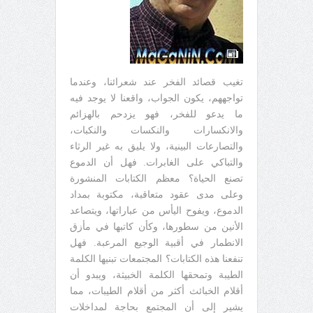
تغيب قصائد الفخر عند شعرائنا، وعندما
تواجههم، يكون الجواب، واقعنا لا يوجد فيه
ما يدعو للفخر، فهو يزدحم بالهزائم
والانكسارات والنكسات والنكبات،
والتصارعات البينية، ولا يليق به غير الرثاء
والتباكي على الغابرات. فهل أن الدموع
تصنع الحياة؟ معظم الكتابات المنشورة
وعلى مدى عقود متعاقبة، مكتوبة بمداد
الدموع، ويفوح اليأس من عباراتها، ويتصاعد
الأنين من سطورها، وكأن كاتبها في مأزق
الانطمار في أقبية الوجيع المرعبة. فهل
تنفعنا هذه الكتابات؟ المجتمعات تبنيها الكلمة
الطيبة وتمحقها الكلمة الخبيثة، ويبدو أن
أقلام الخبائث أكثر من أقلام الطيبات، مما
يشير إلى أن المجتمع بحاجة لمداخلات