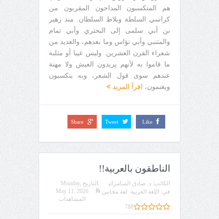
هم المتكسبون المداحون المقربون من
كراسي السلطة وبلاط السلطان. منذ زهير
بن أبي سلمى إلى البحتري وأبي تمام
والمتنبي وأبي نؤاس وما بعدهم، والعديد من
شعراء القرن العشرين. وليس عيبا أو مثلبة
ما قاموا به لأنهم يريدون العيش ولا مهنة
عندهم سوى قول الشعر، وبه يتكسبون
ويغنمون،
اقرأ المزيد
Share
Tweet
Like
الناطقون بالعربية!!
الكاتب:
د. صادق السامرائي
التاريخ
Monday,
May 11, 2026
في:
اللغة العربية: لغة مجانين
المشاهدات
788