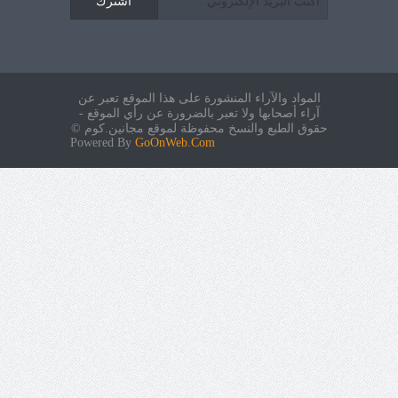
اشترك
المواد والآراء المنشورة على هذا الموقع تعبر عن
آراء أصحابها ولا تعبر بالضرورة عن رأي الموقع -
حقوق الطبع والنسخ محفوظة لموقع مجانين.كوم ©
Powered By
GoOnWeb.Com