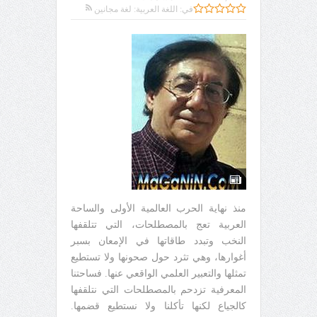
في:
اللغة العربية: لغة مجانين
منذ نهاية الحرب العالمية الأولى والساحة
العربية تعج بالمصطلحات، التي تتلقفها
النخب وتبدد طاقاتها في الإمعان بسبر
أغوارها، وهي تثرد حول صحونها ولا تستطيع
تمثلها والتعبير العلمي الواقعي عنها. فساحتنا
المعرفية تزدحم بالمصطلحات التي نتلقفها
كالجياع لكنها تأكلنا ولا نستطيع قضمها.