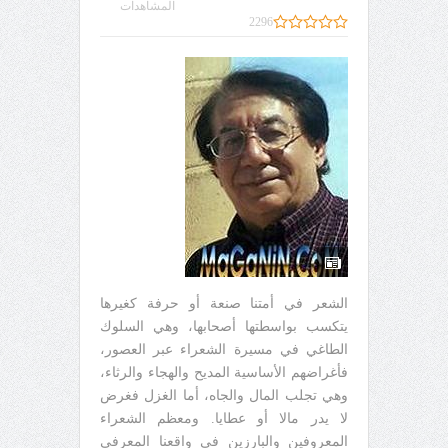
المشاهدات
2296
الشعر في أمتنا صنعة أو حرفة كغيرها
يتكسب بواسطتها أصحابها، وهي السلوك
الطاغي في مسيرة الشعراء عبر العصور،
فأغراضهم الأساسية المديح والهجاء والرثاء،
وهي تجلب المال والجاه، أما الغزل فغرض
لا يدر مالا أو عطايا. ومعظم الشعراء
المعروفين والبارزين في واقعنا المعرفي