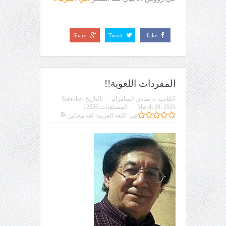
Share
Tweet
Like
المفردات اللغوية!!
الكاتب:
د. صادق السامرائي
التاريخ
Saturday,
March 28, 2026
المشاهدات 12556
في:
اللغة العربية: لغة مجانين