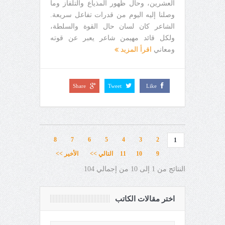
العشرين، وحال ظهور المذياع والتلفاز وما
وصلنا إليه اليوم من قدرات تفاعل سريعة.
الشاعر كان لسان حال القوة والسلطة،
ولكل قائد مهيمن شاعر يعبر عن قوته
ومعاني
اقرأ المزيد
Share
Tweet
Like
8
7
6
5
4
3
2
1
9
10
11
التالي >>
الأخير >>
النتائج من 1 إلى 10 من إجمالي 104
اختر مقالات الكاتب