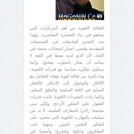
الثقافة اللغوية من أهم المرتكزات التي
تساهم في بناء الحضارة المعاصرة، ولهذا
تجد التقديم للجامعات في المجتمعات
المتقدمة يقتضي اجتياز امتحانات صعبة في
اللغة، لأن الذي لديه ضعفا في اللغة لا
يمكنه أن يفكر بأسلوب صحيح، وإنما
سيكون تفكيره متناسبا مع قدراته اللغوية،
وما يكنزه من ثقافة لغوية تؤهله للتعامل مع
الأفكار والوصول إلى الابتكار. فالعقل
السليم في اللغة السليمة والنطق السليم.
وكلما زادت المفردات اللغوية تنامت قدرات
العقول على التفكير الأرجح. ولكي نبني
مجتمعا زاخرا بالمعارف العلمية، لا بد من
تسليحه بالمهارت اللغوية التي تحفزه على
التفكير العلمي المبين. ومهما كتب
المفكرون وحللوا وفسروا وأمعنوا في