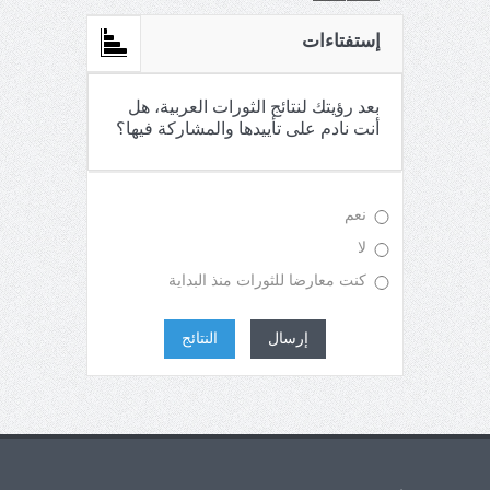
إستفتاءات
بعد رؤيتك لنتائج الثورات العربية، هل
أنت نادم على تأييدها والمشاركة فيها؟
نعم
لا
كنت معارضا للثورات منذ البداية
إرسال
النتائج