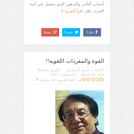
أسباب التأخر والتدهور الذي يحصل في أمة
العرب، فإن
اقرأ المزيد
Share
Tweet
Like
القوة والمفردات اللغوية!!
الكاتب:
د. صادق السامرائي
التاريخ
Monday,
March 30, 2026
المشاهدات 11657
في:
اللغة العربية: لغة مجانين