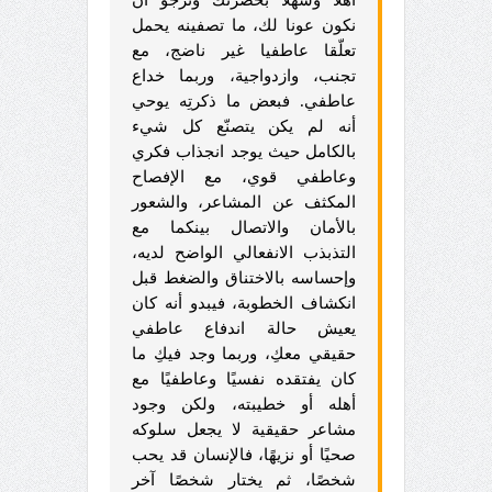
نكون عونا لك، ما تصفينه يحمل
تعلّقا عاطفيا غير ناضج، مع
تجنب، وازدواجية، وربما خداع
عاطفي. فبعض ما ذكرتِه يوحي
أنه لم يكن يتصنّع كل شيء
بالكامل حيث يوجد انجذاب فكري
وعاطفي قوي، مع الإفصاح
المكثف عن المشاعر، والشعور
بالأمان والاتصال بينكما مع
التذبذب الانفعالي الواضح لديه،
وإحساسه بالاختناق والضغط قبل
انكشاف الخطوبة، فيبدو أنه كان
يعيش حالة اندفاع عاطفي
حقيقي معكِ، وربما وجد فيكِ ما
كان يفتقده نفسيًا وعاطفيًا مع
أهله أو خطيبته، ولكن وجود
مشاعر حقيقية لا يجعل سلوكه
صحيًا أو نزيهًا، فالإنسان قد يحب
شخصًا، ثم يختار شخصًا آخر