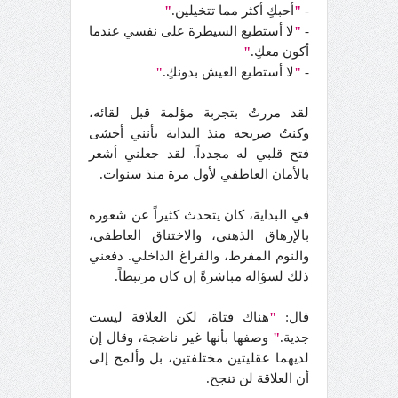
-
"
أحبكِ أكثر مما تتخيلين.
"
-
"
لا أستطيع السيطرة على نفسي عندما
أكون معكِ.
"
-
"
لا أستطيع العيش بدونكِ.
"
لقد مررتُ بتجربة مؤلمة قبل لقائه،
وكنتُ صريحة منذ البداية بأنني أخشى
فتح قلبي له مجدداً. لقد جعلني أشعر
بالأمان العاطفي لأول مرة منذ سنوات.
في البداية، كان يتحدث كثيراً عن شعوره
بالإرهاق الذهني، والاختناق العاطفي،
والنوم المفرط، والفراغ الداخلي. دفعني
ذلك لسؤاله مباشرةً إن كان مرتبطاً.
قال:
"
هناك فتاة، لكن العلاقة ليست
جدية.
"
وصفها بأنها غير ناضجة، وقال إن
لديهما عقليتين مختلفتين، بل وألمح إلى
أن العلاقة لن تنجح.