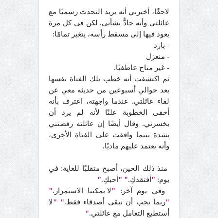
لاحقًا، أخبرني أنه يريد التحدث رسميًا مع
عائلتي وأنه جادٌّ بشأني. لكن في كل مرة
يعود فيها إلى مسقط رأسه، يتغير تمامًا:
- بارد
- منعزل
- غير متاح عاطفيًا.
ثم اكتشفت أنه خطب تلك الفتاة نفسها
بعد حوالي أسبوعين من حديثه معي عن
لقاء عائلتي. عندما واجهته، اعترف بأنه
أخفى الخطوبة علنًا لأنه لم يرد أن
يخسرني. وقال أيضًا إن عائلته رفضتني
بشدة بينما وافقت على الفتاة الأخرى،
وأنه يعتمد عليهم ماديًا.
منذ ذلك الحين، أصبح متقلبًا للغاية: في
يوم:
"
أفتقدكِ.
" "
أحبكِ.
"
وفي يوم آخر:
"
لا يمكننا الاستمرار.
"
"
ربما يجب أن نبقى أصدقاء فقط.
"
"
لا
أستطيع التعامل مع عائلتي.
"