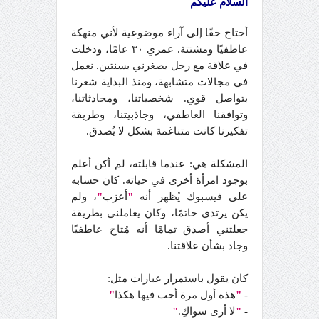
السلام عليكم
أحتاج حقًا إلى آراء موضوعية لأني منهكة
عاطفيًا ومشتتة. عمري ٣٠ عامًا، ودخلت
في علاقة مع رجل يصغرني بسنتين. نعمل
في مجالات متشابهة، ومنذ البداية شعرنا
بتواصل قوي. شخصياتنا، ومحادثاتنا،
وتوافقنا العاطفي، وجاذبيتنا، وطريقة
تفكيرنا كانت متناغمة بشكل لا يُصدق.
المشكلة هي: عندما قابلته، لم أكن أعلم
بوجود امرأة أخرى في حياته. كان حسابه
على فيسبوك يُظهر أنه
"
أعزب
"
، ولم
يكن يرتدي خاتمًا، وكان يعاملني بطريقة
جعلتني أصدق تمامًا أنه مُتاح عاطفيًا
وجاد بشأن علاقتنا.
كان يقول باستمرار عبارات مثل:
-
"
هذه أول مرة أحب فيها هكذا
"
-
"
لا أرى سواكِ.
"