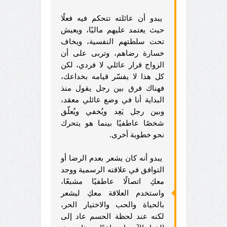
يبدو أن عائلته تتحكم فيه فعلًا
حيث يعتمد عليهم ماليًا، ويعيش
تحت سلطتهم النفسية، ويخاف
خسارة رضاهم، وتربى على أن
الزواج قرار عائلي لا فردي، لكن
كل هذا لا يفسّر قيامه بخداعك،
فهناك فرق بين رجل يقول منذ
البداية أنا في وضع عائلي معقد،
وبين رجل يَعِد ويُخفي ويُعلّق
شخصًا عاطفيًا بينما هو يتحرك
نحو خطوبة أخرى.
يبدو أنه كان يشعر بعدم الرضا أو
التوافق في علاقته الرسمية ووجد
معكِ اتصالًا عاطفيًا مشبعًا،
واستخدم العلاقة معكِ ليشعر
بالحياة والحب والاختيار الحر،
لكنه عند لحظة الحسم عاد إلى