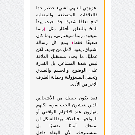
عزيزتي انتبهي لشيء خطير جدا
فالعلاقات المتقطعة والمتقلبة
تُنتج تعلقًا شديدًا جدًا حيث يبدأ
المخ بالتعلق بأفكار مثل
(
ربما
سيعود، ربما سيختارني، ربما كان
ضعيفًا فقط
)
ومع كل رسالة
اشتياق، يعود الأمل من جديد، لكن
عمليًا، ما يحدد مستقبل العلاقة
ليس شدة المشاعر، بل القدرة
على الوضوح والحسم والصدق
وتحمل المسؤولية وحماية الطرف
الآخر من الأذى.
فقد يكون حبيبك من الأشخاص
الذين يعيشون الحب بقوة، لكنهم
ينهارون عند الالتزام الواقعي أو
المواجهة. فالعلاقة بهذا الشكل لن
تمنحك أمانًا نفسيًا بل
ستستنزفك، لأن البقاء داخل