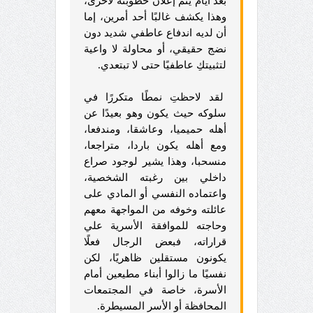
بعد أيام يتم إعلان خطوبته لأخرى،
وهذا يكشف غالبًا أحد أمرين، إما
أن لديه اندفاع عاطفي شديد دون
نضج حقيقي، أو محاولة لا واعية
لتثبيتكِ عاطفيًا حتى لا تبتعدي.
لقد لاحظتِ نمطًا متكررًا في
سلوكه حيث يكون وهو بعيدًا عن
أهله حميميا، وعاشقا، ومندفعا،
ومع أهله يكون باردا، متراجعا،
منسحبا، وهذا يشير لوجود صراع
داخلي بين رغبته الشخصية،
واعتماده النفسي أو المادي على
عائلته وخوفه من المواجهة معهم
وحاجته للموافقة الأسرية علي
قراراته، فبعض الرجال فعلًا
يكونون مستقلين ظاهريًا، لكن
نفسيًا ما زالوا أبناء مطيعين أمام
الأسرة، خاصة في المجتمعات
المحافظة أو الأسر المسيطرة.