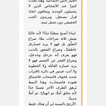
الخيار الآمن اجتماعيًا، وهذا يحدث
كثيرًا عند الأشخاص الذين لا
يتحملون الوحدة، ويخافون اتخاذ
قرار مستقل، ويريدون الحب
الحقيقي دون تحمل ثمنه.
لماذا أصبح متقلبًا جدًا؟ لأنه غالبًا
يعيش ثلاثة صراعات معًا، صراع
التعلّق بكِ فهو لا يريد خسارتكِ
عاطفيًا.، وصراع الشعور بالذنب
فهو يعرف أنه جرحكِ وخدعكِ،
وصراع العجز عن الحسم فهو لا
يريد خسارة العائلة ولا الخطوبة
ولا أنتِ، فيدور في دائرة
(
اقتراب
شديد فخوف فانسحاب فاشتياق
فعودة فانسحاب
)
، وهذا النمط
يُرهق الطرف الآخر نفسيًا جدًا
لأنه يخلق أملًا، ثم انهيارًا، ثم أملًا
جديدًا.
الأرجح بالنسبة لي أن هناك خليط