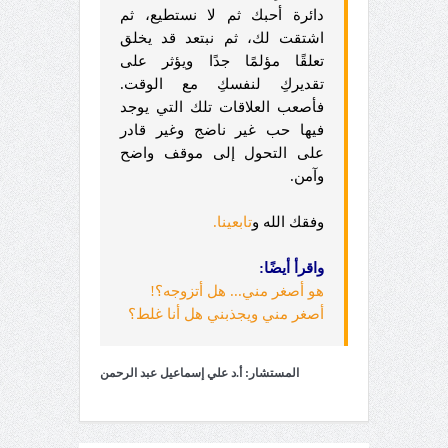
دائرة أحبك ثم لا نستطيع، ثم
اشتقت لك، ثم نبتعد قد يخلق
تعلقًا مؤلمًا جدًا ويؤثر على
تقديركِ لنفسكِ مع الوقت.
فأصعب العلاقات تلك التي يوجد
فيها حب غير ناضج وغير قادر
على التحول إلى موقف واضح
وآمن.
وفقك الله و
تابعينا
.
واقرأ أيضًا:
هو أصغر مني... هل أتزوجه؟!
أصغر مني ويجذبني هل أنا غلط؟
المستشار: أ.د علي إسماعيل عبد الرحمن