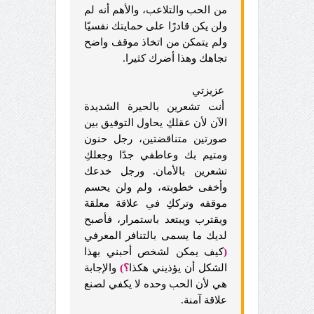
من الحب والتلاعب، والأهم أنه لم
ولن يكن قادرًا على حمايتك نفسيًا
ولم يتمكن من اتخاذ موقف واضح
تجاهك وهذا أضرك كثيرا.
عزيزتي
أنت تشعرين بالحيرة الشديدة
الآن لأن عقلكِ يحاول التوفيق بين
صورتين متناقضتين، رجل حنون
ومتيم بك وعاطفي جدًا وجعلكِ
تشعرين بالأمان. ورجل خدعك
وأخفى خطوبته، ولم ولن يحسم
موقفه وترككِ في علاقة معلقة
ويقترب ويبتعد باستمرار، فأصبح
لديك ما يسمى بالتنافر المعرفي
(
كيف يمكن لشخص أحبني بهذا
الشكل أن يؤذيني هكذا
؟)
والإجابة
هي لأن الحب وحده لا يكفي لصنع
علاقة آمنة.