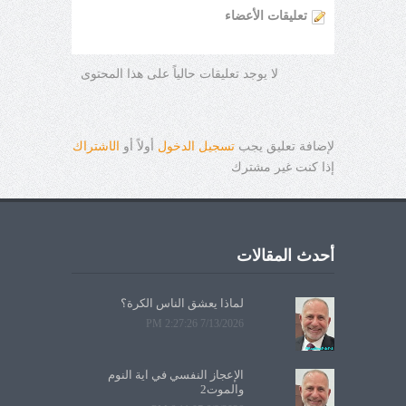
تعليقات الأعضاء
لا يوجد تعليقات حالياً على هذا المحتوى
لإضافة تعليق يجب
تسجيل الدخول
أولاً أو
ال
ا
شتراك
إذا كنت غير مشترك
أحدث المقالات
لماذا يعشق الناس الكرة؟
7/13/2026 2:27:26 PM
الإعجاز النفسي في آية النوم
والموت2