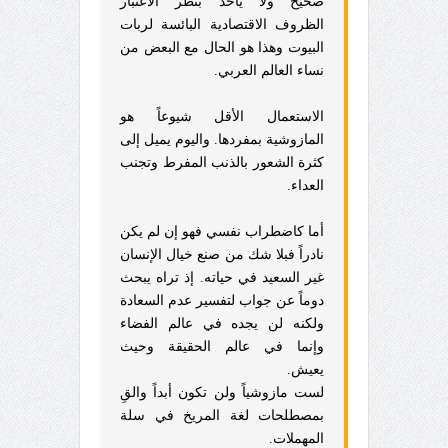
صحيح ولا يأخذ بنظر الاعتبار
الظروف الاقتصادية البائسة لربات
البيوت وهذا هو الحال مع البعض من
نساء العالم العربي.
الاستعمال الأقل شيوعاً هو
المازوشية بمفردها. واليوم يميل إلى
كثرة الشعور بالذنب المفرط وتجنب
العداء.
أما كاضطراب نفسي فهو إن لم يكن
نادراً فبلا شك من صنع خيال الإنسان
غير السعيد في حياته. إذ تراه يبحث
دوماً عن جواب لتفسير عدم السعادة
ولكنه لن يجده في عالم الفضاء
وإنما في عالم الحقيقة وحيث
يعيش.
لست مازوشياً ولن تكون أبداً والقِ
بمصطلحات لغة المريخ في سلة
المهملات.