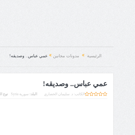
الرئيسية
مدونات مجانين
عمي عباس.. وصديقه!
عمي عباس.. وصديقه!
الكاتب:
د. سليمان الخضاري
البلد:
سورية Syria
نوع ا