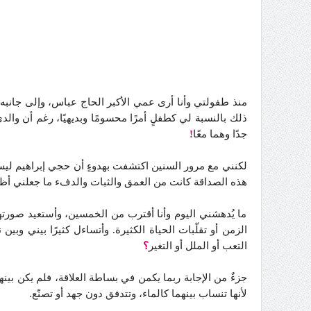
منذ طفولتي وأنا أرى عمي الأكبر الحاج عباس، وإلى جانبه 
ذلك بالنسبة لي كطفلٍ أمرًا محسومًا وبديهيًا، رغم أن وال
جدًا وهما معًا
!
لكنني مع مرور السنين اكتشفت بهدوءٍ أن حجي إبراهيم ليس 
هذه الصداقة كانت من العمق والثبات والدفء ما جعلني أظن
ما يُدهشني اليوم وأنا أقترب من الخمسين، وأستعيد صورته
الزمن أو تقلّبات الحياة الكثيرة. وأتساءل كثيرًا بيني 
التعب أو الملل أو التغير
؟
جزءٌ من الإجابة ربما يكمن في بساطة العلاقة، فلم يكن بين
لأنها تنساب بينهما كالماء، وتتدفق دون جهد أو تصنّع.