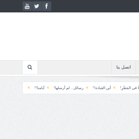
اتصل بنا
َرِ!
أين القيادة!!
رسائل... لم أرسلها!
أيامنا!!
خيبة الأمل.... الأولى!