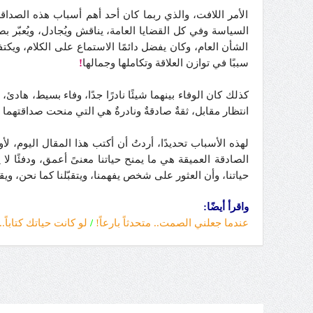
الأمر اللافت، والذي ربما كان أحد أهم أسباب هذه الصداقة 
السياسة وفي كل القضايا العامة، يناقش ويُجادل، ويُعبّر بصر
الشأن العام، وكان يفضل دائمًا الاستماع على الكلام، ويكتفي
سببًا في توازن العلاقة وتكاملها وجمالها
!
كذلك كان الوفاء بينهما شيئًا نادرًا جدًا، وفاء بسيط، هاد
انتظار مقابل، ثقةٌ صادقةٌ ونادرةٌ هي التي منحت صداقتهما ت
لهذه الأسباب تحديدًا، أردتُ أن أكتب هذا المقال اليوم، لأوث
الصادقة العميقة هي ما يمنح حياتنا معنىً أعمق، ودفئًا ل
حياتنا، وأن العثور على شخص يفهمنا، ويتقبّلنا كما نحن، و
واقرأ أيضًا:
عندما جعلني الصمت.. متحدثاً بارعاً!
/
لو كانت حياتك كتاباً.