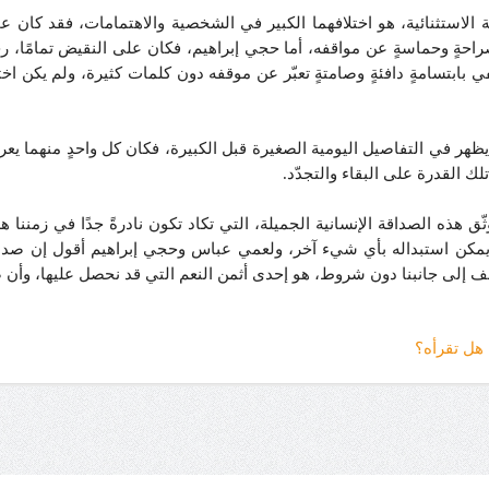
الاستثنائية، هو اختلافهما الكبير في الشخصية والاهتمامات، فقد كان عمي 
احةٍ وحماسةٍ عن مواقفه، أما حجي إبراهيم، فكان على النقيض تمامًا، رجلًا 
 بابتسامةٍ دافئةٍ وصامتةٍ تعبّر عن موقفه دون كلمات كثيرة، ولم يكن اختل
ئ، يظهر في التفاصيل اليومية الصغيرة قبل الكبيرة، فكان كل واحدٍ منهما يع
لك القدرة على البقاء والتجدّد.
ّق هذه الصداقة الإنسانية الجميلة، التي تكاد تكون نادرةً جدًا في زمننا ه
ا يمكن استبداله بأي شيء آخر، ولعمي عباس وحجي إبراهيم أقول إن صداقت
يقف إلى جانبنا دون شروط، هو إحدى أثمن النعم التي قد نحصل عليها، وأن ص
. هل تقرأه؟