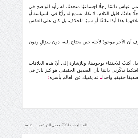
عباس دائمًا رجلًا اجتماعيًا متحدثًا، له رأيه الواضح في
هادئًا، قليل الكلام، لا نكاد نسمع له رأيًا في السياسة أو
افهما هذا أبدًا عائقًا أو سببًا للخلاف، بل كان على العكس
رف أن الآخر موجودٌ لأجله حين يحتاج إليه، دون سؤالٍ ودون
ذا، أكتبُ للاحتفاء بوجودها، وللإشارة إلى أنّ هذه العلاقات
كما تذكّرني دائمًا بأن الصديق الحقيقي هو كنز نادرٌ في
ديقا حقيقيا واحدا
..
قد يغنيك عن العالم بأسره
!
المشاهدات 7931 معدل الترشيح
تقييم