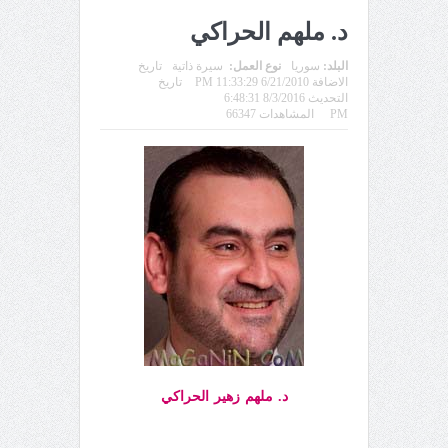
د. ملهم الحراكي
البلد:
سوريا
نوع العمل:
سيرة ذاتية
تاريخ
الاضافة 6/21/2010 11:33:29 PM
تاريخ
التحديث 8/3/2016 6:48:31
PM
المشاهدات 66347
د. ملهم زهير الحراكي