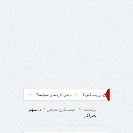
!
رزقٌ من يستكثره؟!
منطق الأرضة والسياسة!!
لحظة نشوة!!
سياسة!
تنطفئ.... الدهشة!
الرئيسية
مستشارو مجانين
د. ملهم
الحراكي