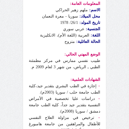
المعلومات العامة:
الاسم:
ملهم زهير الحراكي
محل الميلاد:
سوريا - معرة النعمان
تاريخ المولد:
26/1/ 1978
الجنسية:
عربي سوري
اللغة:
العربية (اللغة الأم)، الانكليزية
الحالة العائلية:
متزوج
الوضع المهني الحالي:
طبيب نفسي ممارس في مركز مطمئنة
الطبي ـ الرياض، من شهر 3 لعام 2009 م.
الشهادات العلمية:
٠
إجازة في الطب البشري بتقدير جيد،كلية
الطب جامعة حلب / سوريا (2003م).
٠
دراسات عليا تخصصية في الأمراض
النفسية بتقدير جيد جداً، كلية الطب جامعة
دمشق / سوريا (2008م).
٠
ترخيص في مزاولة العلاج النفسي
للأطفال والمراهقين من جامعة هامبورغ