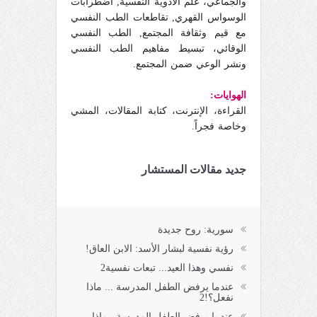
والجماعي، علم الأدوية النفسية, اضطرابات
الوسواس القهري, تقاطعات الطب النفسي
مع قيم وثقافة المجتمع, الطب النفسي
الوقائي، تبسيط مفاهيم الطب النفسي
ونشر الوعي ضمن المجتمع.
الهوايات:
القراءة، الإنترنت، كتابة المقالات، المشي
وخاصة فجراً.
جديد مقالات المستشار
سورية: روح جديدة
رؤية نفسية لبشار الأسد: الابن العاق!
نفسي وهذا العيد... تبعات نفسية2
عندما يرفض الطفل المدرسة ... ماذا
نفعل؟!2
عندما يرفض الطفل المدرسة.. ماذا