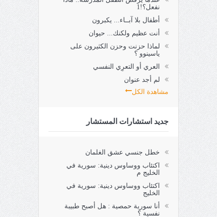
نفعل؟!1
أطفال بلا آبــاء... يكبرون
أنت عظيم ولكنك... حيوان
لماذا حزنت وحزن الكثيرون على
ياسينوو ؟
العري أو التعرِي النفسي
لم أجد عنوان
مشاهدة الكل
جديد استشارات المستشار
خطل جنسي عشق الغلمان
اكتئاب ووساوس دينية: سورية في
الخليج م
اكتئاب ووساوس دينية: سورية في
الخليج
أنا سورية حمصية : هل أصبح طبيبة
نفسية ؟