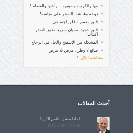
مها والكرب، وسورية... وأختها والفصام !
دوخة وغباشة: السحر على نجاسة!
قلق معمم + قلق اجتماعي
قلق شديد، نسيان سريع، ضيق الصدر:
اكتئاب
المشكلة من الإسفنج والحل في الزجاج
ضائع لا وطن، مرض بلا مرض
مشاهدة الكل
أحدث المقالات
لماذا يعشق الناس الكرة؟
7/13/2026 2:27:26 PM