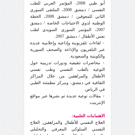
أبو ظبي 2008، المؤتمر العربي للطب
النفسي / دمشق 2008، الملتقى السوري
الثاني للمعوقين / دمشق 2008، الخطة
الوطنية لذوي الاحتياجات الخاصة / دمشق
2007، المؤتمر السوري السويدي لطب
نفس الأطفال / دمشق 2007.
٠
لقاءات تلفزيونية وإذاعية وإعلامية عديدة
عبر التلفزيون والإذاعة والصحف السورية
والكويتية والسعودية.
٠
محاضرات تثقيفية ودورات تدريبية حول
التوعية بالطب النفسي وطب نفسي
الأطفال والمراهقين من خلال المراكز
الثقافية في دمشق، ومركز مطمئنة الطبي
في الرياض.
٠
مقالات توعية عديدة تم نشرها عبر مواقع
الإنترنيت.
الاهتمامات العلمية:
العلاج النفسي للأطفال والمراهقين, العلاج
النفسي السلوكي المعرفي والتحليلي