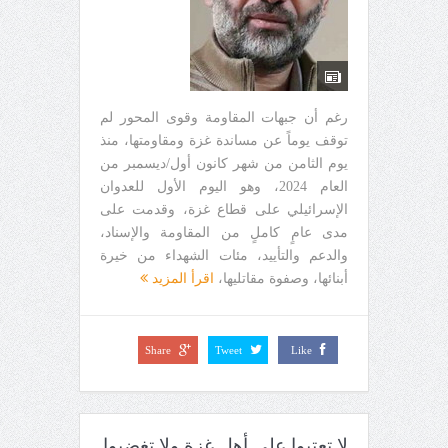
رغم أن جبهات المقاومة وقوى المحور لم
توقف يوماً عن مساندة غزة ومقاومتها، منذ
يوم الثامن من شهر كانون أول/ديسمبر من
العام 2024، وهو اليوم الأول للعدوان
الإسرائيلي على قطاع غزة، وقدمت على
مدى عامٍ كاملٍ من المقاومة والإسناد،
والدعم والتأييد، مئات الشهداء من خيرة
أبنائها، وصفوة مقاتليها،
اقرأ المزيد
Share
Tweet
Like
لا تعتبوا على أهل غزة ولا تغضبوا