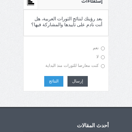
إستفتاءات
بعد رؤيتك لنتائج الثورات العربية، هل
أنت نادم على تأييدها والمشاركة فيها؟
نعم
لا
كنت معارضا للثورات منذ البداية
إرسال
النتائج
أحدث المقالات