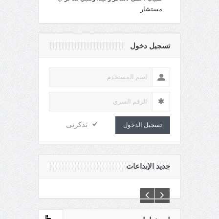
مستشار
تسجيل دخول
تذكرنى
تسجيل الدخول
جديد الإبداعات
C:\Inetpub\vhosts\maganin.com\httpdocs\creations\new\