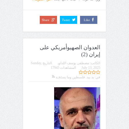
Share
Tweet
Like
العدوان الصهيوأمريكي على
إيران (2)
الكاتب:
مصطفى يوسف اللداوي
التاريخ
Sunday,
July 13, 2025
المشاهدات 17945
في:
يد بيد..فلسطين وما يستَجَـد