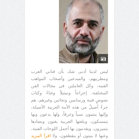
ليس لدينا أدنى شك بأن فناني العرب
ومطربيهم، والمبدعين وأصحاب المواهب
الفنية، وكل العاملين في مجالات الفن
المختلفة، إخراجاً وتمثيلاً وغناءً وكتابَ
نصوصٍ فنية ورسامين ونحاتين وغيرهم، هم
جزءٌ أصيلٌ من هذه الأمة العربية الأصيلة،
وإليها ينتمون نسباً وعرقاً، ولها يدعون وبها
يتمسكون، وبلغتها العربية يغنون وبضادها
يتميزون، ويقدمون بها أجمل اللوحات الفنية،
وعنها لا ينبتون أو ينقطعون، ولا
اقرأ المزيد