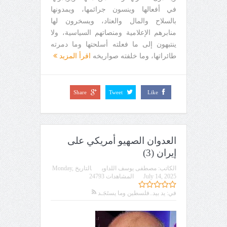
في أفعالها وينسون جرائمها، ويمدونها
بالسلاح والمال والعتاد، ويسخرون لها
منابرهم الإعلامية ومنصاتهم السياسية، ولا
ينتبهون إلى ما فعلته أسلحتها وما دمرته
طائراتها، وما خلفته صواريخه
اقرأ المزيد
Share
Tweet
Like
العدوان الصهيو أمريكي على
إيران (3)
الكاتب:
مصطفى يوسف اللداوي
التاريخ
Monday,
July 14, 2025
المشاهدات 24793
في:
يد بيد..فلسطين وما يستَجَـد