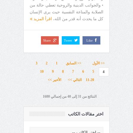
• والجوانب الدينية والروحية تعطي حالة من
الصلابة والمناعة النفسية حيث يرى الإنسان
كل ما يحدث أنه قدر من الله،
اقرأ المزيد
Share
Tweet
Like
<< الأول
<< السابق
1
2
3
10
9
8
7
6
5
4
11-20
التالي >>
الأخير >>
النتائج من 31 إلى 40 من إجمالي 1680
اختر مقالات الكاتب