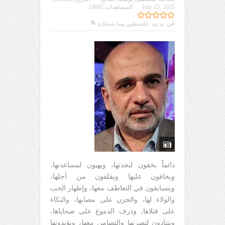
July 15, 2025
المشاهدات 24681
في:
يد بيد..فلسطين وما يستَجَـد
دائماً يخفون لنجدتها، ويهبون لمساعدتها،
ويخافون عليها ويقلقون من أجلها،
ويتسابقون في التعاطف معها، وإظهار الحب
والولاء لها، والحزن على مصابها، والبكاء
على قتلاها، وذرف الدموع على ضحاياها،
ويتنادون لنصرتها والتضامن معها، ويؤيدونها