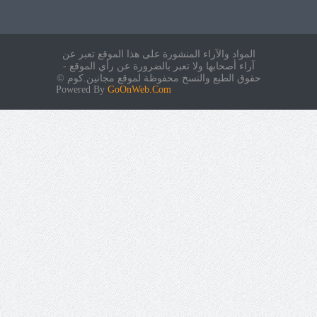
المواد والآراء المنشورة على هذا الموقع تعبر عن
آراء أصحابها ولا تعبر بالضرورة عن رأي الموقع -
حقوق الطبع والنسخ محفوظة لموقع مجانين.كوم ©
Powered By
GoOnWeb.Com