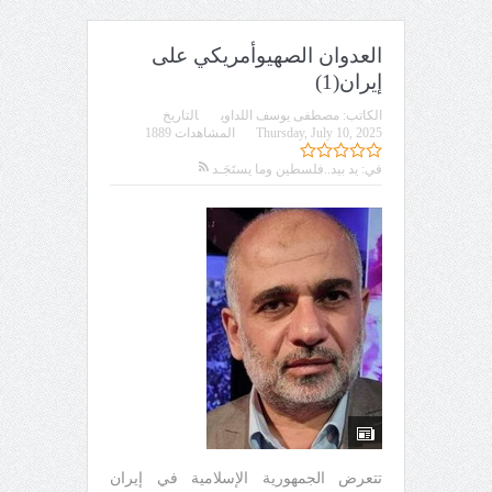
العدوان الصهيوأمريكي على
إيران(1)
الكاتب:
مصطفى يوسف اللداوي
التاريخ
Thursday, July 10, 2025
المشاهدات 1889
في:
يد بيد..فلسطين وما يستَجَـد
تتعرض الجمهورية الإسلامية في إيران