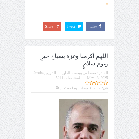
Share
Tweet
Like
اللهم أكرمنا وغزة بصباح خيرٍ
ويوم سلامٍ
الكاتب:
مصطفى يوسف اللداوي
التاريخ
Sunday,
May 18, 2025
المشاهدات 5211
في:
يد بيد..فلسطين وما يستَجَـد