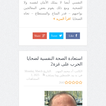
النفسي أيضا لا يملك الأمان لنفسه ولا
للضحية. ومع ذلك يقوم بعض المعالجين
بواجبهم – قدر المتاح والمستطاع – تجاه
الضحايا.
اقرأ المزيد
Share
Tweet
Like
استعادة الصحة النفسية لضحايا
الحرب على غزة2
الكاتب:
أ.د محمد المهدي
التاريخ
Monday, March
3, 2025
في:
يد بيد..فلسطين وما يستَجَـد
المشاهدات
2641