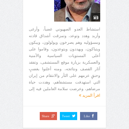
استشاط العدو الصهيوني غضباً، وأرغى
وأزبد وهدد وتوعد، وتمزقت أشداق قادته
ومسؤوليه وهم يصرخون ويولولون، ويبكون
ويتباكون، ويهددون ويتوعدون، وقاموا على
أعلى المستويات السياسية والأمنية
والعسكرية بزيارة موقع المستشفى، وتفقد
آثار القصف ونتائجه، ومنه أعلنوا بغضبٍ
وحنقٍ عزمهم على الثأر والانتقام من إيران
التي استهدفت مستشفاهم، وهددت حياة
مرضاهم، وعرضت سلامة العاملين فيه إلى
اقرأ المزيد
Share
Tweet
Like