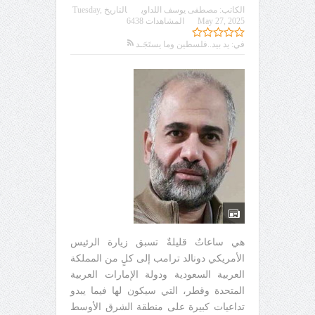
الكاتب:
مصطفى يوسف اللداوي
التاريخ
Tuesday,
May 27, 2025
المشاهدات 6438
في:
يد بيد..فلسطين وما يستَجَـد
هي ساعاتٌ قليلةٌ تسبق زيارة الرئيس
الأمريكي دونالد ترامب إلى كلٍ من المملكة
العربية السعودية ودولة الإمارات العربية
المتحدة وقطر، التي سيكون لها فيما يبدو
تداعيات كبيرة على منطقة الشرق الأوسط