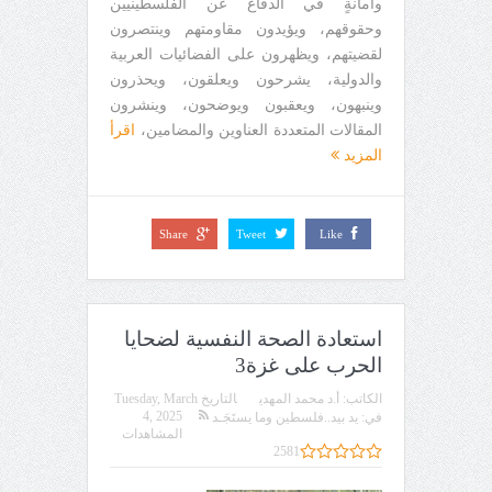
وأمانةٍ في الدفاع عن الفلسطينيين
وحقوقهم، ويؤيدون مقاومتهم وينتصرون
لقضيتهم، ويظهرون على الفضائيات العربية
والدولية، يشرحون ويعلقون، ويحذرون
وينبهون، ويعقبون ويوضحون، وينشرون
المقالات المتعددة العناوين والمضامين،
اقرأ
المزيد
Share
Tweet
Like
استعادة الصحة النفسية لضحايا
الحرب على غزة3
الكاتب:
أ.د محمد المهدي
التاريخ
Tuesday, March
4, 2025
في:
يد بيد..فلسطين وما يستَجَـد
المشاهدات
2581