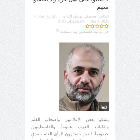
منهم
الكاتب:
مصطفى يوسف اللداوي
التاريخ
Sunday,
May 4, 2025
المشاهدات 2108
في:
يد بيد..فلسطين وما يستَجَـد
يشكو بعض الإعلاميين وأصحاب القلم
والكتاب العرب عموماً والفلسطينيين
خصوصاً، الذين يتصدرون الرأي العام بصدقٍ