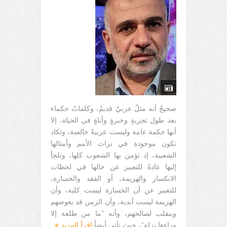
صحيحٌ أنه مثلٌ عربيٌ قديمٌ، وكلماتُ حكماء
بعد طول تجربةٍ وخبرةٍ وأناةٍ في الحياة، إلا
أنها حكمة عامة وليست عربيةً خالصة، وتكاد
تكون موجودة في تراث الأمم وأمثالها
الشعبية، إذ تؤمن بها الشعوب كلها، وتلجأ
إليها عادةً للتعبير عن حالها في لحظات
الانكسار والهزيمة، أو الفقد والخسارة،
للتعبير عن أن الخسارة ليست كلية، وأن
الهزيمة ليست أبدية، وأن الزمن قد يعوضهم
وينقلب لصالحهم، وأنه "ما من طلعة إلا
وراءها نزلة"، حيث تأتي أيضاً
اقرأ المزيد