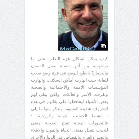
كيف يمكن لسكان غزة التغلب على ما
يواجهونه من آثار نفسية بفعل القصف
والحصار؟ بالطبع الوضع في غزة وضع صعب
للغاية حيث انهارت أماكن السكنى، وانهارت
المؤسسات الأمنية والاجتماعية والصحية
وتفرقت الأسر والعائلات، ولكن يبقى لهم
بعض الأشياء ليحافظوا على بقائهم في هذه
الظروف شديدة القسوة، ونذكر منها ما يلي
: تنشيط الجوانب الدينية والروحية: •
فالتصورات الدينية تمنح الضحية معنى
للحدث يتصل بمعنى الحياة والموت والابتلاء
والصبر والفرج والقصاص في الدنيا والآخرة.