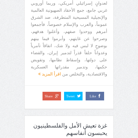
لعدوانٍ إسرائيلي أمريكي، وربما أوروبي
غربي جامع، جمع الأحقاد الصهيونية العالمية
والإنجيلية المسيحية المتطرفة، ضد الشرق
عموماً، والعرب والإسلام خصوصاً، فأجمعوا
أمرهم ووحدوا صفهم، وأعلنوا هدفهم،
وصرحوا عن غايتهم، وأبرموا فيما بينهم
بوضوحٍ لا لبس فيه ولا شك، اتفاقاً تآمرياً
وعدواناً حلفاً قذراً لتدمير إيران، والقضاء
على دولتها، وإسقاط نظامها، وتقويض
حكمها، وتدمير مقدراتها العسكرية
والاقتصادية، والتخلص من
اقرأ المزيد
Share
Tweet
Like
غزة تعيش الأمل والفلسطينيون
يحبسون أنفاسهم