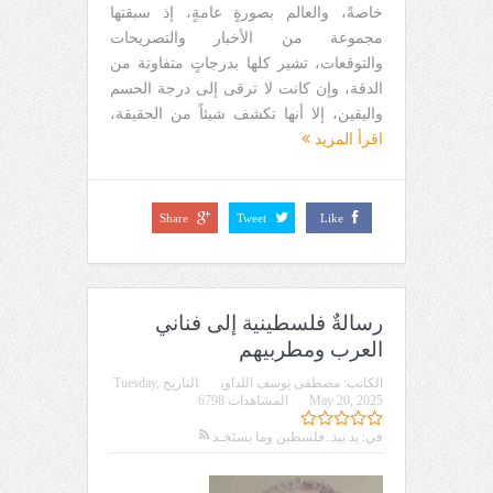
خاصةً، والعالم بصورةٍ عامةٍ، إذ سبقتها
مجموعة من الأخبار والتصريحات
والتوقعات، تشير كلها بدرجاتٍ متفاوتة من
الدقة، وإن كانت لا ترقى إلى درجة الحسم
واليقين، إلا أنها تكشف شيئاً من الحقيقة،
اقرأ المزيد
Share
Tweet
Like
رسالةٌ فلسطينية إلى فناني
العرب ومطربيهم
الكاتب:
مصطفى يوسف اللداوي
التاريخ
Tuesday,
May 20, 2025
المشاهدات 6798
في:
يد بيد..فلسطين وما يستَجَـد