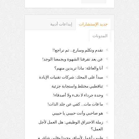
جديد الإستشارات
إبداعات أدبية
المدونات
تقدم وتكلم وسارع... ثم تراجع!!
عن بعد تفرقنا الشهوة ويجمعنا الوجد!
أنا والعائلة: ماذا تريدين منهم؟
مبدأ على المحك: شركات تقنيات الإبادة
ثناقطبي مختلط واستجابة جزئية
وحدة جرداء لا دفء ولا أصدقاء!
ما فات مات... كفي عن جلد الذات!
هو صاحبي وأنت حبيبي يا حبيبي
زملة الاحتراق الوظيفي: هل العمل لأجل
العمل؟
طبيب أعمل لأسافر وحيدا وقلبي شاغر م.