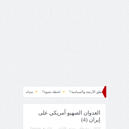
الأرضة والسياسة!!
لحظة نشوة!!
سياسة!!
تاج الهرمية!!
الحقيقة والفج
العدوان الصهيو أمريكي على
إيران (4)
الكاتب:
مصطفى يوسف اللداوي
التاريخ
Tuesday,