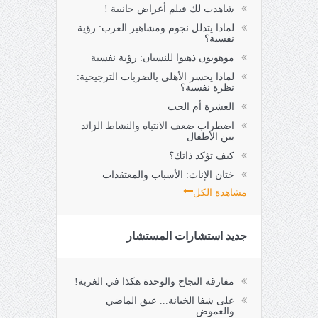
شاهدت لك فيلم أعراض جانبية !
لماذا يتدلل نجوم ومشاهير العرب: رؤية
نفسية؟
موهوبون ذهبوا للنسيان: رؤية نفسية
لماذا يخسر الأهلي بالضربات الترجيحية:
نظرة نفسية؟
العشرة أم الحب
اضطراب ضعف الانتباه والنشاط الزائد
بين الأطفال
كيف تؤكد ذاتك؟
ختان الإناث: الأسباب والمعتقدات
مشاهدة الكل
جديد استشارات المستشار
مفارقة النجاح والوحدة هكذا في الغربة!
على شفا الخيانة... عبق الماضي
والغموض