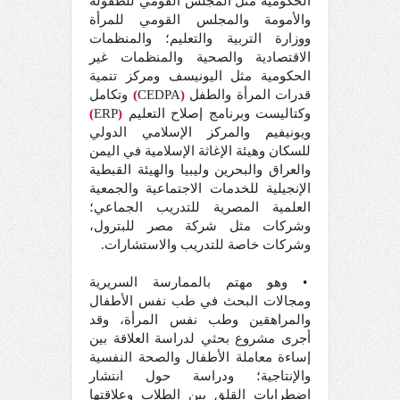
الحكومية مثل المجلس القومي للطفولة
والأمومة والمجلس القومي للمرأة
ووزارة التربية والتعليم؛ والمنظمات
الاقتصادية والصحية والمنظمات غير
الحكومية مثل اليونيسف ومركز تنمية
قدرات المرأة والطفل
(
CEDPA
)
وتكامل
وكتاليست وبرنامج إصلاح التعليم
(
ERP
)
ويونيفيم والمركز الإسلامي الدولي
للسكان وهيئة الإغاثة الإسلامية في اليمن
والعراق والبحرين وليبيا والهيئة القبطية
الإنجيلية للخدمات الاجتماعية والجمعية
العلمية المصرية للتدريب الجماعي؛
وشركات مثل شركة مصر للبترول،
وشركات خاصة للتدريب والاستشارات.
• وهو مهتم بالممارسة السريرية
ومجالات البحث في طب نفس الأطفال
والمراهقين وطب نفس المرأة، وقد
أجرى مشروع بحثي لدراسة العلاقة بين
إساءة معاملة الأطفال والصحة النفسية
والإنتاجية؛ ودراسة حول انتشار
اضطرابات القلق بين الطلاب وعلاقتها