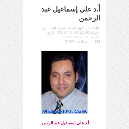
أ.د علي إسماعيل عبد
الرحمن
البلد:
مصر
نوع العمل:
سيرة ذاتية
تاريخ
الاضافة 6/21/2010 9:41:10 PM
تاريخ
التحديث 9/11/2025 12:32:15
PM
المشاهدات 59895
أ.د علي إسماعيل عبد الرحمن