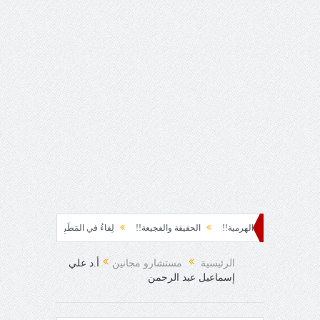
!
تاج الهرمية!!
الحقيقة والفجيعة!!
لِقاءُ في المَطَرِ!
أين القيادة!!
ر
الرئيسية
مستشارو مجانين
أ.د علي
إسماعيل عبد الرحمن