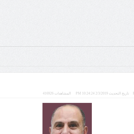
تاريخ التحديث 2/3/2019 10:24:24 PM
المشاهدات 416926