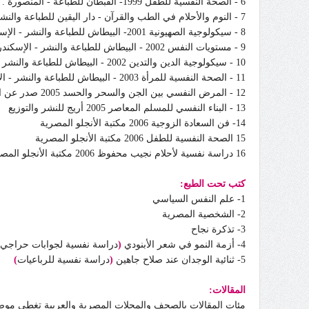
6 - الصحة النفسية للطفل 1999- القبطان للطباعة - المنصورة .
7 - النوم والأحلام في الطب والقرآن - دار اليقين للطباعة والنشر - المنصورة .
8 - سيكولوجية الصهيونية 2001- البيطاش للطباعة والنشر - الإسكندرية
9 - مستويات النفس 2002 - البيطاش للطباعة والنشر - الإسكندرية .
10 - سيكولوجية الدين والتدين 2002 - البيطاش للطباعة والنشر - الإسكندرية .
11 - الصحة النفسية للمرأة 2003 - البيطاش للطباعة والنشر - الإسكندرية .
12 - المرض النفسي بين الجن والسحر والحسد 2005 صدر عن الجمعية الإسلامية العالمية للصحة النفسية
13 - البناء النفسي للمسلم المعاصر 2005 أريج للنشر والتوزيع
14- فن السعادة الزوجية 2006 مكتبة الأنجلو المصرية
15 الصحة النفسية للطفل 2006 مكتبة الأنجلو المصرية
16 دراسة نفسية لأحلام نجيب محفوظ 2006 مكتبة الأنجلو المصرية
كتب تحت الطبع:
1- علم النفس السياسي
2- الشخصية المصرية
3- تذكرة نجاح
4- أزمة النمو في شعر الأبنودي
(
دراسة نفسية لجوابات حراجي 
5- ثنائية الوجدان عند صلاح جاهين
(
دراسة نفسية للرباعيات
)
المقالات:
مئات المقالات بالصحف والمجلات المصرية والعربية تغطى موضوعات