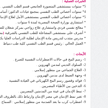
الخبرات العملية :
5* سنوات بمستشفى المنصورة الجامعي قسم الطب النفسي .
4* سنوات أخصائي الطب النفسي بمجمع عيادات الدكتور/ أسامة الراضي بالطائف - السعودية .
5* سنوات أخصائي الطب النفسي بمستشفى الأمل لعلاج الإدمان بجدة - السعودية - ورئيس قسم التأهيل بالمستشفى .
* استشاري بوزارة الصحة المصرية لمدة 6 سنوات .
* معالج نفسي فردي واستشاري علاج زواجي بمركز شعلان للطب النفسي ب
* أشرف على مستشفى المشاعلة للطب النفسي بالشرقية
(
مص
* مدرس منتدب لتدريس مادة الإدمان لطلبة الدراسات العليا بكل
* العمل الحالي : رئيس قسم الطب النفسي كلية طب دمياط
الأبحاث :
1- رسم المخ في حالات الاضطرابات النفسية للصرع .
2- السلوك التديني لمدمن الهيروين .
3- العلاج الجماعي من منظور إسلامي .
4- وجهة الضبط لدى مدمن الهيروين .
5- فوائد وقصور رسم المخ الكهربائي في العيادة النفسية .
6- التدخين بين الأطباء المصريين .
7- نمط الإدمان في عينة من المدمنين المصريين .
8- تغير نمط الإدمان في مصر الإدمان وارتباط ذلك بالظروف السياسية والاقتصادية .
9- اضطراب كرب ما بعد الصدمة من منظور إسلامي : السماح مقابل الرغبة في القصاص.