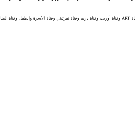
العديد من اللقاءات التلفزيونية حول موضوعات نفسية وذلك بقناة ART وقناة أوربت وقناة دريم وقناة نفرتيتي وقنا