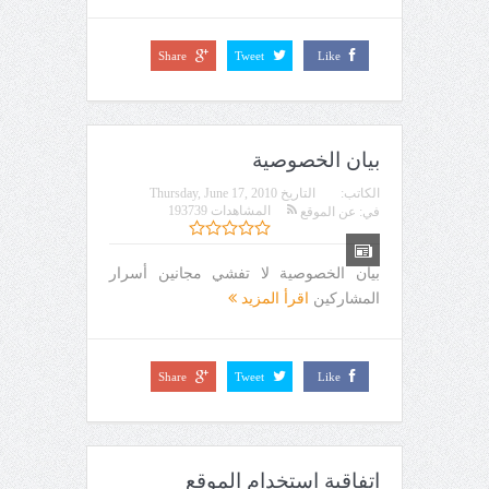
Share
Tweet
Like
بيان الخصوصية
الكاتب:
التاريخ
Thursday, June 17, 2010
المشاهدات 193739
في:
عن الموقع
بيان الخصوصية لا تفشي مجانين أسرار
المشاركين
اقرأ المزيد
Share
Tweet
Like
اتفاقية استخدام الموقع