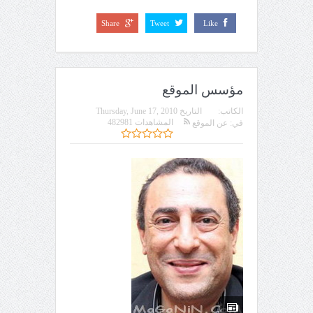
Share
Tweet
Like
مؤسس الموقع
الكاتب:
التاريخ
Thursday, June 17, 2010
المشاهدات 482981
في:
عن الموقع