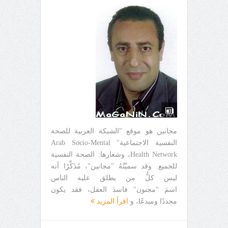
مجانين هو موقع "الشبكة العربية للصحة
النفسية الاجتماعية" Arab Socio-Mental
Health Network، وشعارها: الصحة النفسية
للجميع. وقد سميْتُهُ "مجانين"، مُذَكِّرًا أنه
ليس كلُّ من يطلق عليه الناس
اسمَ "مجنون" فاسدَ العقل، فقد يكون
مجددًا ومبدعًا، و
اقرأ المزيد