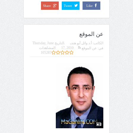
Share
Tweet
Like
عن الموقع
الكاتب:
أ.د وائل أبو هندي
التاريخ
Thursday, June
17, 2010
المشاهدات
في:
عن الموقع
105285