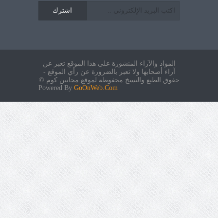
اشترك
المواد والآراء المنشورة على هذا الموقع تعبر عن
آراء أصحابها ولا تعبر بالضرورة عن رأي الموقع -
حقوق الطبع والنسخ محفوظة لموقع مجانين.كوم ©
Powered By
GoOnWeb.Com