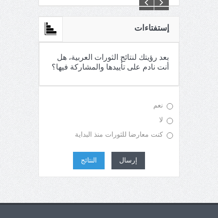
C:\Inetpub\vhosts\maganin.com\httpdocs\creations\new\
إستفتاءات
بعد رؤيتك لنتائج الثورات العربية، هل
أنت نادم على تأييدها والمشاركة فيها؟
نعم
لا
كنت معارضا للثورات منذ البداية
إرسال
النتائج