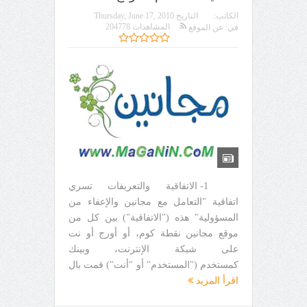
الكاتب:
التاريخ
Thursday, June 17, 2010
المشاهدات 204778
في:
عن الموقع
1- الاتفاقية والتعريفات تسري
اتفاقية "التعامل مع مجانين والإعفاء من
المسؤولية" هذه ("الاتفاقية") بين كل من
موقع مجانين نقطة كوم، أو أورج أو نت
على شبكة الإنترنت، وبينك
كمستخدم ("المستخدم" أو "أنت") قمت بال
اقرأ المزيد