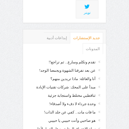
تويتر
جديد الإستشارات
إبداعات أدبية
المدونات
تقدم وتكلم وسارع... ثم تراجع!!
عن بعد تفرقنا الشهوة ويجمعنا الوجد!
أنا والعائلة: ماذا تريدين منهم؟
مبدأ على المحك: شركات تقنيات الإبادة
ثناقطبي مختلط واستجابة جزئية
وحدة جرداء لا دفء ولا أصدقاء!
ما فات مات... كفي عن جلد الذات!
هو صاحبي وأنت حبيبي يا حبيبي
زملة الاحتراق الوظيفي: هل العمل لأجل