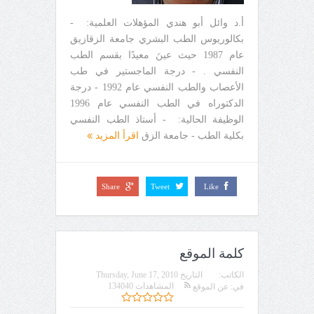
أ.د وائل أبو هندي المؤهلات العلمية: -
بكالوريوس الطب البشري جامعة الزقازيق
عام 1987 حيث عينَ معيدًا بقسم الطب
النفسي . - درجة الماجستير في طب
الأعصاب والطب النفسي عام 1992 - درجة
الدكتوراه في الطب النفسي عام 1996
الوظيفة الحالية: - أستاذ الطب النفسي
بكلية الطب - جامعة الزق
اقرأ المزيد
Share
Tweet
Like
كلمة الموقع
الكاتب:
التاريخ
Thursday, June 17, 2010
المشاهدات 134040
في:
عن الموقع