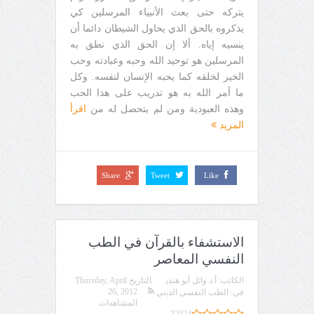
يتركه حتى بعث الأنبياء المرسلين كي
يذكروه بالحق الذي يحاول الشيطان دائما أن
ينسيه إياه. ألا إن الحق الذي نطق به
المرسلين هو توحيد الله وحبه وعبادته وحب
الخير لخلقه كما يحبه الإنسان لنفسه. وكل
ما أمر الله به هو تدريب على هذا الحب
وهذه العبودية ومن لم يتحصل له من
اقرأ
المزيد
Share
Tweet
Like
الاستشفاء بالقرآن في الطب
النفسي المعاصر
الكاتب:
أ.د وائل أبو هندي
التاريخ
Thursday, April
26, 2012
في:
الطب النفسي الديني
المشاهدات