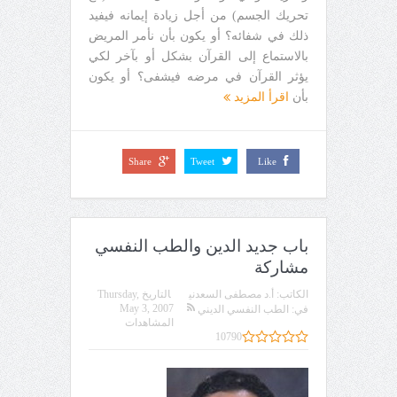
تحريك الجسم) من أجل زيادة إيمانه فيفيد
ذلك في شفائه؟ أو يكون بأن نأمر المريض
بالاستماع إلى القرآن بشكل أو بآخر لكي
يؤثر القرآن في مرضه فيشفى؟ أو يكون
بأن
اقرأ المزيد
Share
Tweet
Like
باب جديد الدين والطب النفسي
مشاركة
الكاتب:
أ.د مصطفى السعدني
التاريخ
Thursday,
May 3, 2007
في:
الطب النفسي الديني
المشاهدات
10790