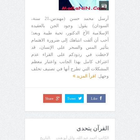
أرسل محمد حسن (مهندس،21 سنة،
السودان) يقول: وجود الجن بالعقيدة
الإسلامية الأخ الدكتور، تحية طيبة وبعد؛
أحب أن ألفت انتباهك إلى ضرورة الاهتمام
بتأثير المس والسحر على الإنسان، قد
لاحظت في ردودكم على القراء عدم
اعتراف كامل بهذا الجانب واعتبار معظم
المشكلات التي تطرح أنها في تصنيف تخلف
وجهل.
اقرأ المزيد
Share
Tweet
Like
القرآن يتحدى
الكاتب:
أحمد عبد الله، وائل أبو هندي
التاريخ