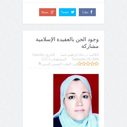
Share
Tweet
Like
وجود الجن بالعقيدة الإسلامية
مشاركة
الكاتب:
د. دعاء إبراهيم حسن
التاريخ
Saturday,
November 29, 2008
المشاهدات 13173
في:
الطب النفسي الديني