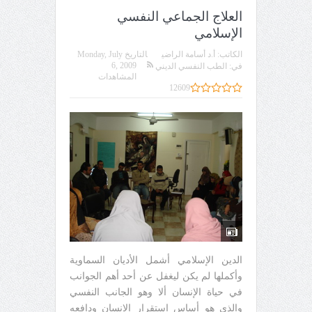
العلاج الجماعي النفسي
الإسلامي
الكاتب:
أ.د أسامة الراضي
التاريخ
Monday, July
6, 2009
في:
الطب النفسي الديني
المشاهدات
12609
الدين الإسلامي أشمل الأديان السماوية
وأكملها لم يكن ليغفل عن أحد أهم الجوانب
في حياة الإنسان ألا وهو الجانب النفسي
والذي هو أساس استقرار الإنسان ودافعه