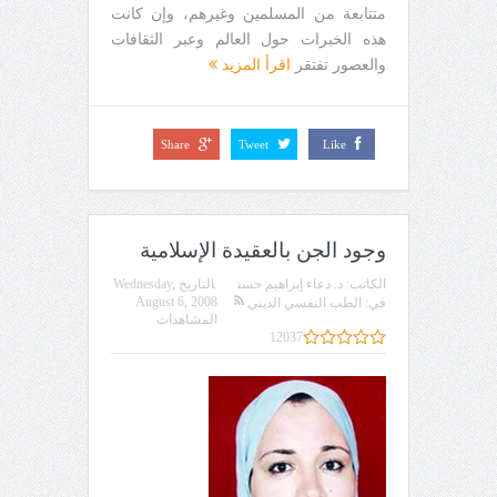
متتابعة من المسلمين وغيرهم، وإن كانت
هذه الخبرات حول العالم وعبر الثقافات
والعصور تفتقر
اقرأ المزيد
Share
Tweet
Like
وجود الجن بالعقيدة الإسلامية
الكاتب:
د. دعاء إبراهيم حسن
التاريخ
Wednesday,
August 6, 2008
في:
الطب النفسي الديني
المشاهدات
12037