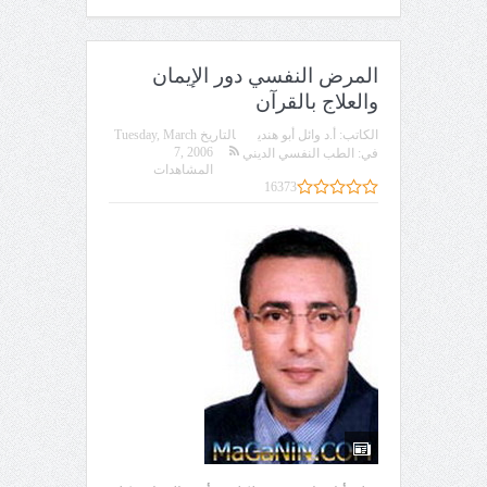
المرض النفسي دور الإيمان
والعلاج بالقرآن
الكاتب:
أ.د وائل أبو هندي
التاريخ
Tuesday, March
7, 2006
في:
الطب النفسي الديني
المشاهدات
16373