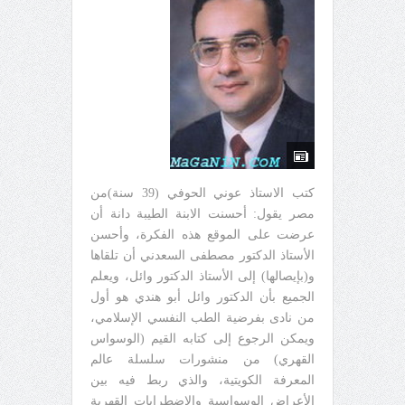
كتب الاستاذ عوني الحوفي (39 سنة)من
مصر يقول: أحسنت الابنة الطيبة دانة أن
عرضت على الموقع هذه الفكرة، وأحسن
الأستاذ الدكتور مصطفى السعدني أن تلقاها
و(بإيصالها) إلى الأستاذ الدكتور وائل، ويعلم
الجميع بأن الدكتور وائل أبو هندي هو أول
من نادى بفرضية الطب النفسي الإسلامي،
ويمكن الرجوع إلى كتابه القيم (الوسواس
القهري) من منشورات سلسلة عالم
المعرفة الكويتية، والذي ربط فيه بين
الأعراض الوسواسية والاضطرابات القهرية