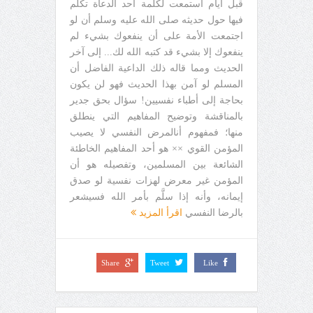
قبل أيام استمعت لكلمة أحد الدعاة تكلم
فيها حول حديثه صلى الله عليه وسلم أن لو
اجتمعت الأمة على أن ينفعوك بشيء لم
ينفعوك إلا بشيء قد كتبه الله لك... إلى آخر
الحديث ومما قاله ذلك الداعية الفاضل أن
المسلم لو آمن بهذا الحديث فهو لن يكون
بحاجة إلى أطباء نفسيين! سؤال بحق جدير
بالمناقشة وتوضيح المفاهيم التي ينطلق
منها؛ فمفهوم أنالمرض النفسي لا يصيب
المؤمن القوي ×× هو أحد المفاهيم الخاطئة
الشائعة بين المسلمين، وتفصيله هو أن
المؤمن غير معرض لهزات نفسية لو صدق
إيمانه، وأنه إذا سلَّم بأمر الله فسيشعر
بالرضا النفسي
اقرأ المزيد
Share
Tweet
Like