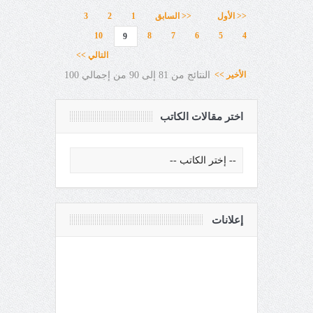
<< الأول
<< السابق
1
2
3
10
8
7
6
5
4
9
التالي >>
الأخير >>
النتائج من 81 إلى 90 من إجمالي 100
اختر مقالات الكاتب
إعلانات