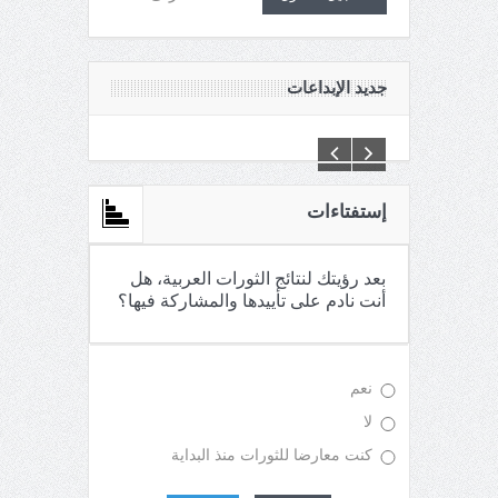
جديد الإبداعات
C:\Inetpub\vhosts\maganin.com\httpdocs\creations\new\
إستفتاءات
بعد رؤيتك لنتائج الثورات العربية، هل
أنت نادم على تأييدها والمشاركة فيها؟
نعم
لا
كنت معارضا للثورات منذ البداية