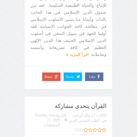
للإنتاج والحياة الطبيعية السليمة.. لقد برز
شمول الدين الإسلامي في هذا الجانب
بالذات وأيمانا منا بتميز الأسلوب الإسلامي
في معالجة كافة الجوانب الإنسانية فقد
أولينا الجهد في سبيل التمعن في أسلوب
الدين الإسلامي الحنيف هذا الدين الإلهي
العظيم في كافة تشريعاته وأسسه
وتعاملاته.
اقرأ المزيد
Share
Tweet
Like
القرآن يتحدى مشاركة
الكاتب:
أ.د وائل أبو هندي
التاريخ
Tuesday, June
23, 2009
في:
الطب النفسي الديني
المشاهدات
13291