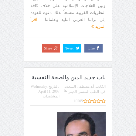
وبين العلاجات الإسلامية على خلاف كافة
النظريات الغربية مفتتحاً بذلك دعوة للعودة
إلى تراثنا العربي التليد وعلمائنا ا
اقرأ
المزيد
Share
Tweet
Like
باب جديد الدين والصحة النفسية
الكاتب:
أ.د مصطفى السعدني
التاريخ
Wednesday,
April 11, 2007
في:
الطب النفسي الديني
المشاهدات
10205