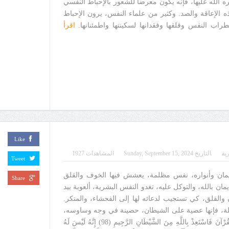
ه الله عليها، فإنه يكون معرضاً للشعور بالإحباط النفسي
اجم عن هذه الإعاقة والصد. وكثير من علماء النفس، يرون الإحباط
طراب النفس وقلقها وفقدانها لسكينتها واطمئنانها.
اقرأ
Like
يف
التاريخ
Sunday, September 15, 2024
المشاهدات 1927
Tweet
إيمان وأنواره، نفس مظلمة، يعشش فيها الخوف والقلق
Share
ن بالله، والتوكل عليه، تغدو النفس البشرية، ألعوبة بيد
 والقلق، كي تستجيب لدعائه لها إلى الفحشاء، والمنكر.
كلة، فإنها عصية على الشيطان، حصينة في وجه وساوسه،
قال تعالى: ﴿فَإِذَا قَرَأْتَ الْقُرْآنَ فَاسْتَعِذْ بِاللَّهِ مِنَ الشَّيْطَانِ الرَّجِيمِ (98) إِنَّهُ لَيْسَ لَهُ