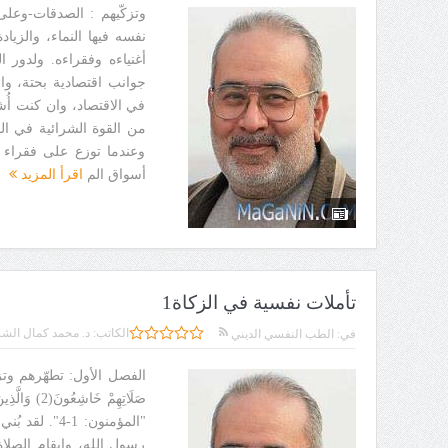
وتزكّيهم : الصدقات-وعل
نفسه فيها النماء، والزيا
أغنياءه وفقراءه. ولدور 
جوانب اقتصادية بحتة، وا
في الاقتصاد، وان كنت أُش
من القوة الشرائية في الم
وعندما توزع على فقراء ال
أسواق الم
اقرأ المزيد
تأملات نفسية في الزكاة1
الكاتب:
د. محمد كمال الشر
في:
الطب النفسي الديني
"المؤمنون: 1-
رسول الله، وإيقام الصلا