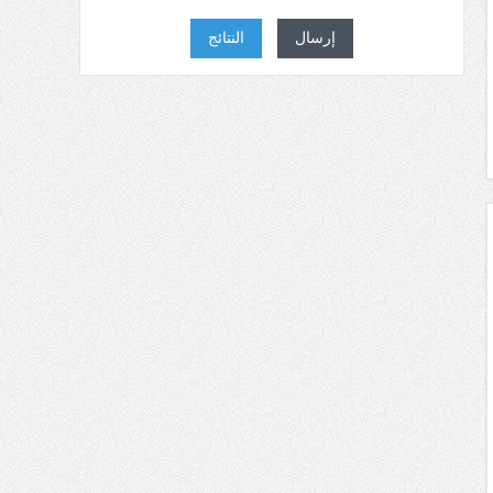
إرسال
النتائج