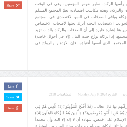
ى رأسها الزكاة- تطهر نفوس المؤمنين، وهي في الوقت
Share
دة، والبركة، وهذه مكاسب اقتصادية تعمّ المجتمع المسلم
الزكاة وباقي الصدقات في النمو الاقتصادي في المجتمع
لجوانب الاقتصادية البحتة أترك بحثها لأصحاب الاختصاص
ير هنا إشارة عابرة إلى أن الصدقات والزكاة بالذات تزيد
جتمع، إذ الزكاة توزّع حيث المال (إلا في أحوال خاصة)
مجتمع، الذي أنفقها أغنياؤه، فإن الازدهار والرواج في
Like
يف
التاريخ
Monday, July 8, 2024
المشاهدات 2138
Tweet
الفصل الأول: تطهّرهم وتزكّيهم بها قال تعالى: (قَدْ أَفْلَحَ الْمُؤْمِنُونَ(1) الَّذِينَ هُمْ فِي
Share
صَلَاتِهِمْ خَاشِعُونَ(2) وَالَّذِينَ هُمْ عَنِ اللَّغْوِ مُعْرِضُونَ(3) وَالَّذِينَ هُمْ لِلزَّكَاةِ فَاعِلُونَ(4))
4". لقد بُني الإسلام على خمس: شهادة أن لا إله إلا الله وأن محمداً
ة، وإيتاء الزكاة، وصيام رمضان، وحج البيت من استطاع