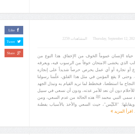
Like
Thursday, September 12, 202
المشاهدات 2259
Tweet
Share
ياة الإنسان عموماً الخوف من الإخفاق. هذا النوع من
لب الذي يخشى الامتحان خوفاً من الرسوب فيه، ويعرفه
و تجارة أو أي عمل يحرص حرصاً شديداً على إنجازه
 وحتى لا يقع المؤمن في مثل هذا القلق، علّمنا رسولنا
نجاح ما استطعنا، فنخطط لما نريد القيام به ونبذل الجهد
 للأحلام دون أن نعد للأمر عدته، ودون أن نسعى في سبيل
فقد سمى النبي محمد ﷺ هذه الحالة من عدم السعي، ومن
 ويقابلها: "الكَيْس"، حيث السعي والأخذ بالأسباب بفطنة
.
اقرأ المزيد