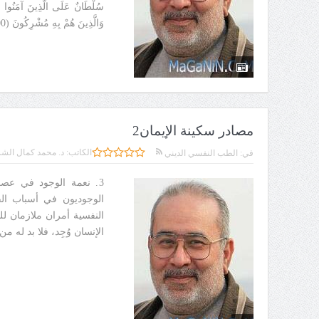
وَالَّذِينَ هُمْ بِهِ مُشْرِكُونَ (100)﴾ [النحل: 98 - 100].
مصادر سكينة الإيمان2
الكاتب:
د. محمد كمال الشر
في:
الطب النفسي الديني
3. نعمة الوجود في عصرن
الوجوديون في أسباب الق
النفسية أمران ملازمان لل
الإنسان وُجِد، فلا بد له م