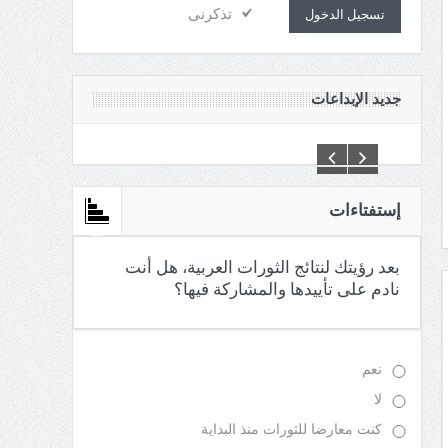
تذكرنى
تسجيل الدخول
جديد الإبداعات
إستفتاءات
بعد رؤيتك لنتائج الثورات العربية، هل أنت
نادم على تأييدها والمشاركة فيها؟
نعم
لا
كنت معارضا للثورات منذ البداية