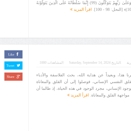
سُلْطَانٌ عَلَى الَّذِينَ آمَنُوا وَعَلَىٰ رَبِّهِمْ يَتَوَكَّلُونَ (99) إِنَّمَا سُلْطَانُهُ عَلَى الَّذِينَ يَتَوَلَّوْنَهُ
اقرأ المزيد
Like
يف
التاريخ
Saturday, September 14, 2024
المشاهدات 1880
Tweet
ا هذا، وبعيداً عن هداية الله، بحث الفلاسفة والأدباء
Share
لق النفسي الإنساني، فوصلوا إلى أن القلق والمعاناة
وجود الإنساني، مجرد الوجود في هذه الحياة، إذ طالما أن
ن مواجهة القلق والمعاناة.
اقرأ المزيد