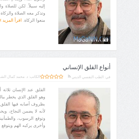
إليه سبيلاً. لكن للصلاة وا
وتذكر معه الصلاة والزكاة
منعوا الزكاة.
اقرأ المزيد
أنواع القلق الإنساني
الكاتب:
د. محمد كمال الشر
في:
الطب النفسي الديني
وهو القلق الذي يخطر ببالن
بظروف أصابه فيها القلق 
لأنه لا يضمن النجاح، وي
وتوقع الرسوب، والطمأنينة
وأخرى يركبه الهم ويتوقع