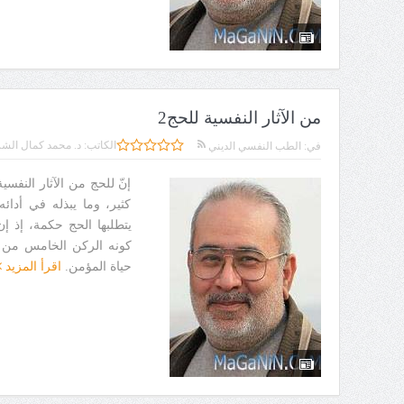
من الآثار النفسية للحج2
الكاتب:
د. محمد كمال الشر
في:
الطب النفسي الديني
إنّ للحج من الآثار النفس
كثير، وما يبذله في أدائ
يتطلبها الحج حكمة، إذ إ
كونه الركن الخامس من أر
حياة المؤمن.
اقرأ المزيد