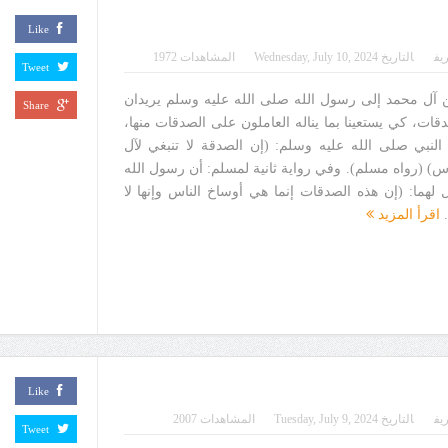
Like
يف
التاريخ
Wednesday, July 10, 2024
المشاهدات 1972
Tweet
آل محمد إلى رسول الله صلى الله عليه وسلم يريدان
Share
ات، كي يستعينا بما يناله العاملون على الصدقات منها،
 النبي صلى الله عليه وسلم: (إن الصدقة لا تنبغي لآل
اس) (رواه مسلم). وفي رواية ثانية لمسلم: أن رسول الله
لهما: (إن هذه الصدقات إنما هي أوساخ الناس وإنها لا
.
اقرأ المزيد
Like
يف
التاريخ
Tuesday, July 9, 2024
المشاهدات 2007
Tweet