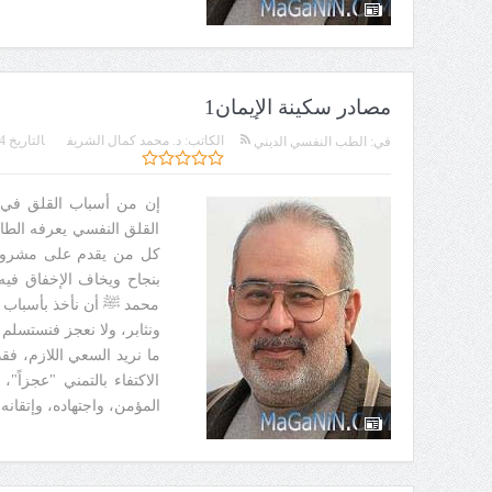
مصادر سكينة الإيمان1
الكاتب:
د. محمد كمال الشريف
التاريخ
4
في:
الطب النفسي الديني
إن من أسباب القلق في ح
القلق النفسي يعرفه الطا
كل من يقدم على مشروع أ
بنجاح ويخاف الإخفاق فيه.
محمد ﷺ أن نأخذ بأسباب ال
ونثابر، ولا نعجز فنستسلم
ما نريد السعي اللازم، 
الاكتفاء بالتمني "عجزاً"،
المؤمن، واجتهاده، وإتقانه