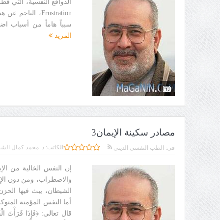
الدوافع النفسية، التي فطر
Frustration، الن
سبباً هاماً من أسباب اض
المزيد
مصادر سكينة الإيمان3
الكاتب:
د. محمد كمال الشر
في:
الطب النفسي الديني
إن النفس الخالية من ال
والاضطراب، ومن دون الإيما
الشيطان، يبث فيها الحزن
أما النفس المؤمنة المتو