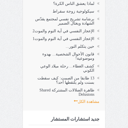
لماذا يعشق الناس الكرة؟
سيكولوجية زوجة سقراط
برشامة تشريح نفسي لمجتمع يقدّس
الشهادة ويغتال الضمير
الإعجاز النفسي في آية النوم والموت2
الإعجاز النفسي في آية النوم والموت1
حين يتكلم النور...
قانون الأحوال الشخصية... بهدوء
وموضوعية!
كشف الغطاء... رحلة ميلاد الوعي
الكوني
13 طابقا من الصمت: كيف سقطت
بسنت ولم يلتقطها أحد؟
ظاهرة الضلالات المشتركة Shared
Delusions
مشاهدة الكل
جديد استشارات المستشار