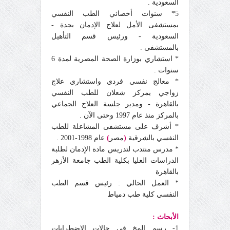
السعودية .
5* سنوات أخصائي الطب النفسي
بمستشفى الأمل لعلاج الإدمان بجدة -
السعودية - ورئيس قسم التأهيل
بالمستشفى .
* استشاري بوزارة الصحة المصرية لمدة 6
سنوات .
* معالج نفسي فردي واستشاري علاج
زواجي بمركز شعلان للطب النفسي
بالقاهرة - ومدير جلسة العلاج الجماعي
بالمركز منذ عام 1997 وحتى الآن .
* أشرف على مستشفى المشاعلة للطب
النفسي بالشرقية
(
مصر
)
عام 1998-2001 .
* مدرس منتدب لتدريس مادة الإدمان لطلبة
الدراسات العليا بكلية الطب جامعة الأزهر
بالقاهرة
* العمل الحالي : رئيس قسم الطب
النفسي كلية طب دمياط
الأبحاث :
1- رسم المخ في حالات الاضطرابات