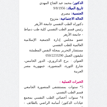
الدكتور/
محمد عبد
الفتاح المهدي
تاريخ الميلاد:
9/8/1956
الجنسية:
مصري
الحالة الاجتماعية:
متزوج
دكتوراه الطب النفسي جامعة الأزهر
رئيس قسم الطب النفسي كلية طب دمياط
- جامعة الأزهر
عضو مجلس إدارة الجمعية الإسلامية
العالمية للطب النفسي
مستشار التحرير بمجلة النفس المطمئنة
تتليفون العمل 050/2233290
العنوان : برج الدكروري، الدور الخامس،
شارع الثورة، المنصورة، جمهورية مصر
العربية
الخبرات العملية :
5* سنوات بمستشفى المنصورة الجامعي
قسم الطب النفسي .
4* سنوات أخصائي الطب النفسي بمجمع
عيادات الدكتور/ أسامة الراضي بالطائف -