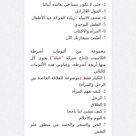
2- حتى لا نكون سببا في تعاسة أبنائنا
3- التبول اللاإرادي
4- ضعف الانتباه / زيادة الحركة عند الأطفال
5- الطفل التوحدي
6- المرأة والاكتئاب
7- أطفئ سيجارتك الآن
مجموعة من ألبومات أشرطة
الكاسيت
(
إنتاج شركة
"
حياة
"
)
يحوى كل
منها أربعة أشرطة، وعناوين هذه الألبومات
كالتالي :
1 للكبار فقط
(
موسوعة للعلاقة الخاصة بين
الرجل والمرأة
)
2- كيف تفهم المرأة
3 الرجل
4 الطلاق
5 كيف تنشئ ابنا ناجحا
6 النوم والأحلام
7 الجن والسحر والحسد من منظور علم
النفس