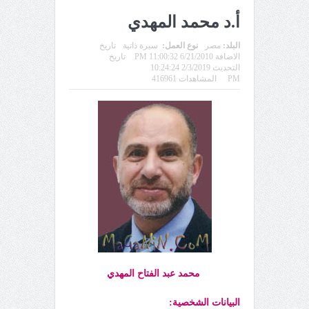
أ.د محمد المهدي
البلد:
مصر
نوع العمل:
سيرة ذاتية
تاريخ
الاضافة 6/21/2010 11:00:32 PM
تاريخ
التحديث 2/3/2019 10:24:24
PM
المشاهدات 416961
محمد عبد
الفتاح المهدي
البيانات الشخصية: