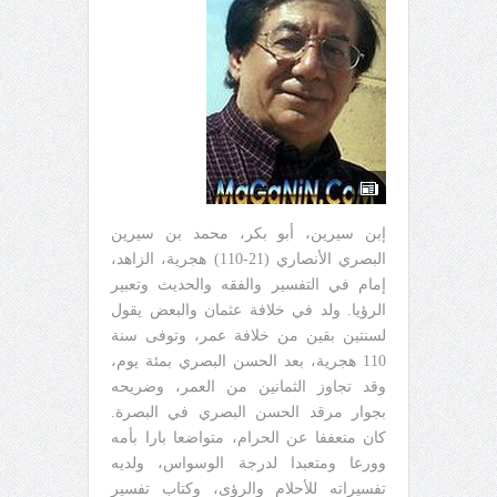
إبن سيرين، أبو بكر، محمد بن سيرين
البصري الأنصاري (21-110) هجرية، الزاهد،
إمام في التفسير والفقه والحديث وتعبير
الرؤيا. ولد في خلافة عثمان والبعض يقول
لسنتين بقين من خلافة عمر، وتوفى سنة
110 هجرية، بعد الحسن البصري بمئة يوم،
وقد تجاوز الثمانين من العمر، وضريحه
بجوار مرقد الحسن البصري في البصرة.
كان متعففا عن الحرام، متواضعا بارا بأمه
وورعا ومتعبدا لدرجة الوسواس، ولديه
تفسيراته للأحلام والرؤى، وكتاب تفسير