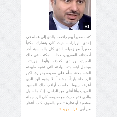
كنت صغيراً يوم رافقت والدي إلى عمله في
إحدى الوزارات، حيث كان يتشارك مكتباً
صغيراً مع زميله، الذي كان بالمناسبة أحد
أصدقائه المقربين، دخلنا المكتب في ذلك
الصباح، ووالدي كعادته يتأبط جريدته،
ويحمل ابتسامته الهادئة التي تشبه طبيعته
المتسامحة، سلّم على صديقه بحرارة، لكن
الرد جاء بارداً، مقتضباً، لا يشبه الود الذي
أعرفه بينهما! جلست أراقب ذلك المشهد
الغريب وأنا أغلي من الداخل، إذ كلما حاول
والدي فتح حديث مع صديقه، كان الرد جملة
مقتضبة أو نظرة تنضح بالضيق، كنت أنتظر
من أبي
اقرأ المزيد