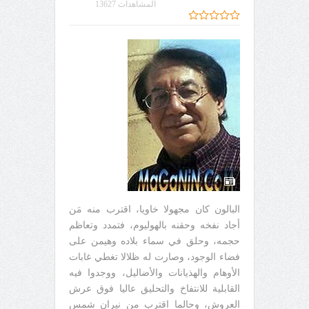
المشاهدات 13627
البالون كان مجهولا خاويا، اقترب منه مَن
أجاد نفخه وحقنه بالهوليوم، فتمدد وتعاظم
حجمه، وحلق في سماء بلاده وهيمن على
فضاء الوجود، وصارت له ظلالا تغطي غابات
الأوهام والهذيانات والأضاليل، ووجدوا فيه
القابلية للانتفاخ والتحليق عاليا فوق عرش
العروش، وحالما اقترب من نيران شمس