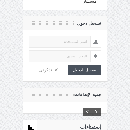
مستشار
تسجيل دخول
تذكرنى
تسجيل الدخول
جديد الإبداعات
C:\Inetpub\vhosts\maganin.com\httpdocs\creations\new\
إستفتاءات