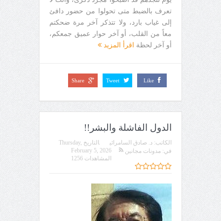
تعرف بالضبط متى تحولوا من حضور دافئ
إلى غياب بارد، ولا تتذكر آخر مرة ضحكتم
معاً من القلب، أو آخر حوار عميق جمعكم،
أو آخر لحظة
اقرأ المزيد
Share
Tweet
Like
الدول الفاشلة والبشر!!
الكاتب:
د. صادق السامرائي
التاريخ
Thursday,
February 5, 2026
في:
مدونات مجانين
المشاهدات 1256