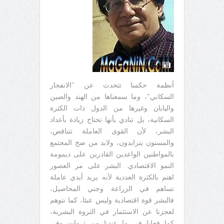
أنظمة حكمنا تتحدث عن "الانفجار
السكاني"، وما سمعناها من الهند والصين
واليابان وغيرها من الدول ذات الكثرة
السكانية، بل تنادي بأنها تحتاج زيادة بأعداد
البشر، لأن القوى العاملة تتناقص،
والمسنون يتزايدون، ولابد من ضخ المجتمع
بالمواطنين الواعدين القادرين على ديمومة
النمو الاقتصادي. البشر على مر العصور
اهتم بالكثرة العددية لأنه يريد أيدي عاملة
تساهم في الزراعة وجني المحاصيل،
فالبشر قوة اقتصادية وليس عبئا، كما نتوهم
لعجزنا عن الاستثمار في الثروة البشرية،
كما فعلنا في ما عندنا من ثروات وفي