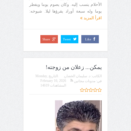
الأحلام ينسب إليه. وكان يصوم يوما ويفطر
يوما وله سبعة أوراد يقرؤها ليلا. شيوخه:
اقرأ المزيد
Share
Tweet
Like
يمكن... زعلان من زوجته!
الكاتب:
د. سليمان الخضاري
التاريخ
Monday,
February 16, 2026
في:
مدونات مجانين
المشاهدات 14619