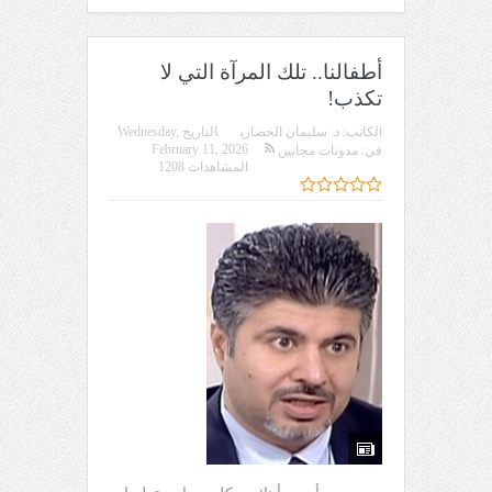
أطفالنا.. تلك المرآة التي لا
تكذب!
الكاتب:
د. سليمان الخضاري
التاريخ
Wednesday,
February 11, 2026
في:
مدونات مجانين
المشاهدات 1208