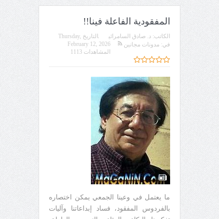
المفقودية الفاعلة فينا!!
الكاتب:
د. صادق السامرائي
التاريخ
Thursday,
February 12, 2026
في:
مدونات مجانين
المشاهدات 1113
ما يعتمل في وعينا الجمعي يمكن اختصاره
بالفردوس المفقود، فساد إبداعاتنا وآليات