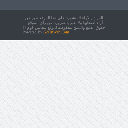
المواد والآراء المنشورة على هذا الموقع تعبر عن
آراء أصحابها ولا تعبر بالضرورة عن رأي الموقع -
حقوق الطبع والنسخ محفوظة لموقع مجانين.كوم ©
Powered By
GoOnWeb.Com