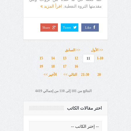
مقدمتها الثروة النفطية.
اقرأ المزيد
Share
Tweet
Like
<< الأول
<< السابق
15
14
13
12
1-10
11
19
18
17
16
20
21-30
التالي >>
الأخير >>
النتائج من 101 إلى 110 من إجمالي 4419
اختر مقالات الكاتب