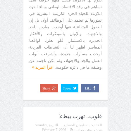
يقوم بها الأفراد، فلكل منهم حرفته التي
تساهم في رفد الاقتصاد الوطني وبناء القوة
اللازمة للحياة الحرة الكريمة. البشرية في
تطورها لم تعتمد على الوظائف أولا، بل إن
العقول المتفاعلة فيها أوجدت ميادين للجد
والاجتهاد، والإتيان بالمبتكرات والأفكار
الجديرة بالاستثمار. فلو نظرنا لواقعنا
المعاصر لظهر لنا أن النشاطات الفردية
أوجدت مسارات جديدة، وأشرعت أبواب
العمل والجد والاجتهاد، ولم تكن ناجمة عن
وظيفة ما في دائرة حكومية.
اقرأ المزيد
Share
Tweet
Like
قلوب.. تهرب ببطء!
الكاتب:
د. سليمان الخضاري
التاريخ
Saturday,
February 7, 2026
في:
مدونات مجانين