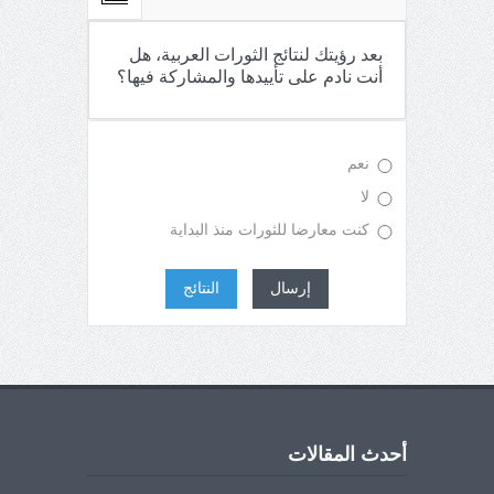
بعد رؤيتك لنتائج الثورات العربية، هل
أنت نادم على تأييدها والمشاركة فيها؟
نعم
لا
كنت معارضا للثورات منذ البداية
إرسال
النتائج
أحدث المقالات