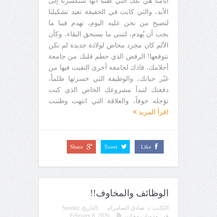
أيامنا هي تلك التي ظننا أنها ستكسرنا إلى
الأبد، والتي كانت في الحقيقة تعيد تشكيلنا
لنصبح من نحن عليه اليوم، تهدم فينا ما
يجب أن يُهدم، لتبني ما يستحق البقاء، وكأن
الألم كان مجرد مخاض لولادة جديدة لم نكن
نتوقعها! الرفض الذي حطم قلبك من جامعة
أحلامك، قادك لجامعة أخرى التقيت فيها من
غيّر حياتك، والوظيفة التي خسرتها ظلماً،
دفعتك لتبدأ مشروعك الخاص الذي كنت
تؤجله خوفاً، والعلاقة التي انتهت وظننت
اقرأ المزيد
Share
Tweet
Like
الوظائف والمخاوف!!
الكاتب:
د. صادق السامرائي
التاريخ
Sunday,
February 8, 2026
في:
مدونات مجانين