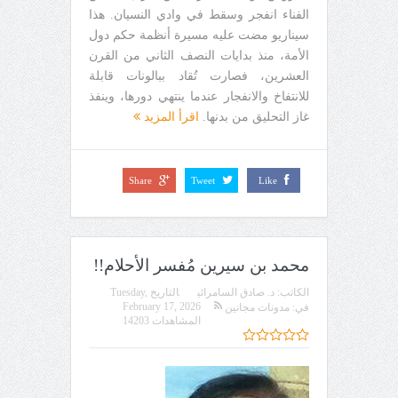
الفناء انفجر وسقط في وادي النسيان. هذا
سيناريو مضت عليه مسيرة أنظمة حكم دول
الأمة، منذ بدايات النصف الثاني من القرن
العشرين، فصارت تُقاد ببالونات قابلة
للانتفاخ والانفجار عندما ينتهي دورها، وينفذ
غاز التحليق من بدنها.
اقرأ المزيد
Share
Tweet
Like
محمد بن سيرين مُفسر الأحلام!!
الكاتب:
د. صادق السامرائي
التاريخ
Tuesday,
February 17, 2026
في:
مدونات مجانين
المشاهدات 14203