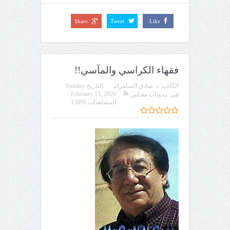
Share
Tweet
Like
فقهاء الكراسي والمآسي!!
الكاتب:
د. صادق السامرائي
التاريخ
Sunday,
February 15, 2026
في:
مدونات مجانين
المشاهدات 15690