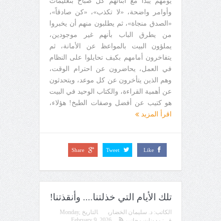
يومهم يبدأ مع أبنائهم كل صباح بتعليمات
وأوامر واضحة، «لا تكذب»، «كن صادقاً»،
«الصدق منجاة»، ثم يطلبون منهم أن يخبروا
من يطرق الباب بأنهم غير موجودين،
يملؤون البيت بالمواعظ عن الأمانة، ثم
يتفاخرون أمامهم بكيف تحايلوا على النظام
في العمل، يحاضرون عن احترام الوقت،
وهم الذين يتأخرون عن كل موعد، ويتحدثون
عن أهمية القراءة، والكتاب الوحيد في البيت
هو كتيب عن أفضل وصفات الطبخ! هؤلاء،
اقرأ المزيد
Share
Tweet
Like
تلك الأيام التي خذلتنا.... وأنقذتنا!
الكاتب:
د. سليمان الخضاري
التاريخ
Monday,
February 9, 2026
في:
مدونات مجانين