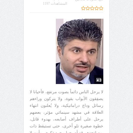
المشاهدات 1197
لا يرحل الناس دائماً بصوت مرتفع، فأحيانا لا
يصفِقون الأبواب بقوة، ولا يتركون وراءهم
رسائل وداع دراماتيكية، ولا يُعلنون انتهاء
العلاقة في مشهد سينمائي مؤثر، بعضهم
يرحل على أطراف أصابعه، بهدوء قاتل،
خطوة صغيرة تلو أخرى، حتى تستيقظ ذات
يوم لتجدهم قد أصبحوا مجرد ذكرى، وأنت لا