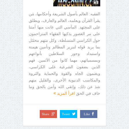
الفقيه: العالم بأصول الشريعة وأحكامها، مَن
يقرأ القرآن ويعلمه، العالم والعارف، ويطلق
على المجتهد. المآسي التي عانت منها أمتنا
على مر العصور يذكيها الفقهاء المتزاحمون
حول الكراسي المتسلطة، وكل منهم محمّل
بما يريد قوله لتبرير المظالم وتأمين هيمنة
واستبداد وجور السلاطين بأنواعهم
وبمسمياتهم، مهما كانوا من الآثمين. فهم
الذين يضفون الشرعية على الكراسي،
ويغنمون الجاه والقوة والحماية والثروة
والمكاسب الدنيوية الأخرى، والقليل منهم
شذ عن ذلك، وإتقى الله وآمن بالحق وما
خاف في الحق
اقرأ المزيد
Share
Tweet
Like