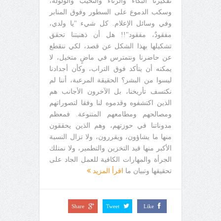
تفكيرنا البكاء والرثاء والنحيب والولولة،
وسكب الدموع على السطور وفوق المنابر
وفي وسائل الإعلام. كل شيء "يا ولدي،
مفقودٌ، مفقود"!! هل أن ذهنيتنا تحقق
تشكيلها بهذا الشكل عن قصد، لكي ننقطع
عن حاضرنا ونتمترس في ماضٍ متخيل، لا
يمكنه أن يتأكد فوق التراب، وكأن أجدادنا
ليسوا من البشر؟ الحقيقة المرعبة، أننا لم
نكتسف تأريخنا، بل الآخرون الأجانب هم
الذين اكتشفوه وقدموه لنا وفقا لتصوراتهم
ومصالحهم ومطامعهم المتنوعة. فمعظم
مدوناتنا في حوزتهم، وهم الذين يحققون
منها ما يشاؤون، ويقررون، ولا تزال النسبة
الأكبر منها قيد التخزين والتطمير، ولا نمتلك
الجرأة والمهارات الكافية للعمل الجاد على
تحقيقها وتبيان ما
اقرأ المزيد
Share
Tweet
Like