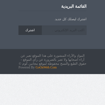
القائمة البريدية
اشترك ليصلك كل جديد.
اشترك
المواد والآراء المنشورة على هذا الموقع تعبر عن
آراء أصحابها ولا تعبر بالضرورة عن رأي الموقع -
حقوق الطبع والنسخ محفوظة لموقع مجانين.كوم ©
Powered By
GoOnWeb.Com