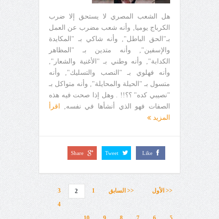
هل الشعب المصري لا يستحق إلا ضرب
الكرباج يوميا, وأنه شعب مضرب عن العمل
بـ"الحق الباطل", وأنه شاكي بـ "المكايدة
والإسفين", وأنه متدين بـ "المظاهر
الكدابة", وأنه وطني بـ "الأغنية والشعار",
وأنه فهلوي بـ "النصب والتسليك", وأنه
متسول بـ "الحيلة والمحايلة", وأنه متواكل بـ
"نصيبي كده" ؟؟!! . وهل إذا صحت فيه هذه
الصفات فهو الذي أنشأها في نفسه,
اقرأ
المزيد
Share
Tweet
Like
<< الأول
<< السابق
1
3
2
4
10
9
8
7
6
5