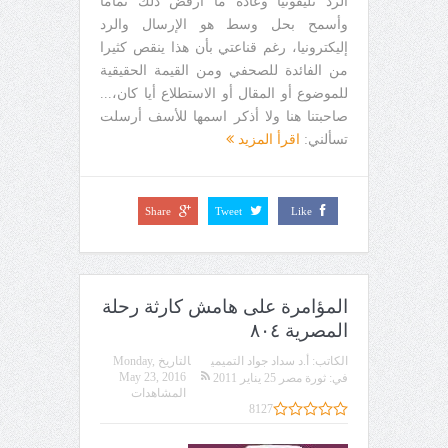
الرد تليفونيا وعادة ما أرفض ذلك تماما
وأسمح بحل وسط هو الإرسال والرد
إليكترونيا، رغم قناعتي بأن هذا ينقص كثيرا
من الفائدة للصحفي ومن القيمة الحقيقية
للموضوع أو المقال أو الاستطلاع أيا كان،...
صاحبتنا هنا ولا أذكر اسمها للأسف أرسلت
تسألني:
اقرأ المزيد
Share
Tweet
Like
المؤامرة على هامش كارثة رحلة
المصرية ٨٠٤
الكاتب:
أ.د سداد جواد التميمي
التاريخ
Monday,
May 23, 2016
في:
ثورة مصر 25 يناير 2011
المشاهدات
8127