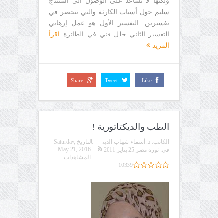
ولكنها لا تساعد على الوصول الى استنتاج
سليم حول أسباب الكارثة والتي تنحصر في
تفسيرين: التفسير الأول هو عمل إرهابي
التفسير الثاني خلل فني في الطائرة
اقرأ
المزيد
Share
Tweet
Like
الطب والديكتاتورية !
الكاتب:
د. أسماء شهاب الدين
التاريخ
Saturday,
May 21, 2016
في:
ثورة مصر 25 يناير 2011
المشاهدات
10339