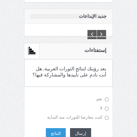
جديد الإبداعات
C:\Inetpub\vhosts\maganin.com\httpdocs\creations\new\
إستفتاءات
بعد رؤيتك لنتائج الثورات العربية، هل
أنت نادم على تأييدها والمشاركة فيها؟
نعم
لا
كنت معارضا للثورات منذ البداية
إرسال
النتائج