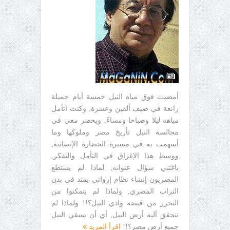
أمضيت فوق مياه النيل خمسة أيام جميلة
رائعة في صيف ألفين وعشرة, وكنت اتأمل
مياهه ليلا وصباحا ومساءً, ويحضر معي في
مجالسة النيل تأريخ مصر وملوكها وما
أسهمت به في مسيرة الحضارة الإنسانية,
ووسط هذا الإغراق في التأمل والتفكر,
باغتني سؤال عنوانه, لماذا لم يستطع
المصريون إنشاء نظام إروائي يمتد في بدن
التراب المصري, ولماذا لم يتمكنوا من
التحرر من قبضة وادي النيل؟!! ولماذا لم
تتحقق آلية أرض النيل, أي أن يسقي النيل
جميع أرض مصر؟!!
اقرأ المزيد