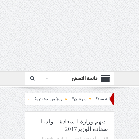
قائمة التصفح
نفسية؟
ربع قرن!!
رزقٌ من يستكثره؟!
منطق الأرضة والسياسة!!
لحظة ن
لديهم وزارة السعادة .. ولدينا
سعادة الوزير2017
الكاتب:
أ.د محمد المهدي
التاريخ
Thursday,