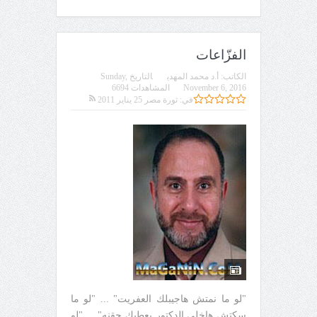
الفزّاعات
الكاتب:
أ.د محمد المهدي
التاريخ
Sunday,
November 6, 2016
المشاهدات 6694
في:
ثورة مصر 25 يناير 2011
"لو ما نمتش هاجيبلك العفريت" ... "لو ما
سكتش هاخلي الدكتور يعطيك حقنه" ... "لو