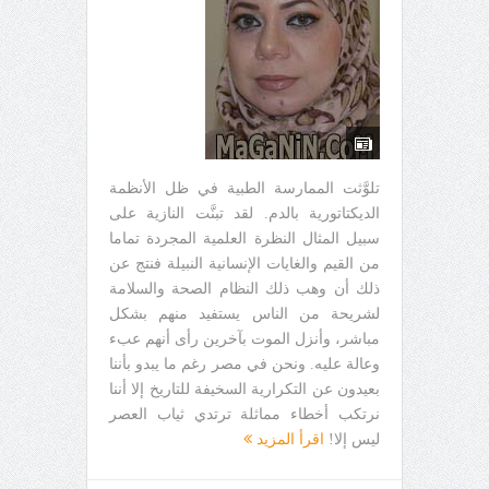
تلوَّثت الممارسة الطبية في ظل الأنظمة
الديكتاتورية بالدم. لقد تبنَّت النازية على
سبيل المثال النظرة العلمية المجردة تماما
من القيم والغايات الإنسانية النبيلة فنتج عن
ذلك أن وهب ذلك النظام الصحة والسلامة
لشريحة من الناس يستفيد منهم بشكل
مباشر، وأنزل الموت بآخرين رأى أنهم عبء
وعالة عليه. ونحن في مصر رغم ما يبدو بأننا
بعيدون عن التكرارية السخيفة للتاريخ إلا أننا
نرتكب أخطاء مماثلة ترتدي ثياب العصر
ليس إلا!
اقرأ المزيد