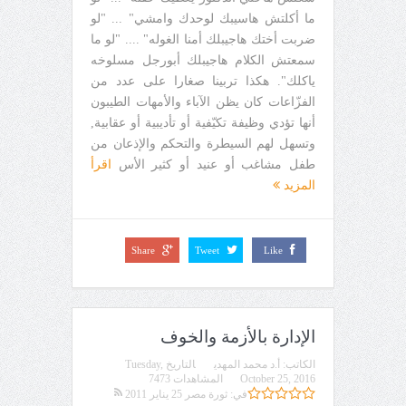
ما أكلتش هاسيبك لوحدك وامشي" ... "لو
ضربت أختك هاجيبلك أمنا الغوله" .... "لو ما
سمعتش الكلام هاجيبلك أبورجل مسلوخه
ياكلك". هكذا تربينا صغارا على عدد من
الفزّاعات كان يظن الآباء والأمهات الطيبون
أنها تؤدي وظيفة تكيّفية أو تأديبية أو عقابية,
وتسهل لهم السيطرة والتحكم والإذعان من
طفل مشاغب أو عنيد أو كثير الأس
اقرأ
المزيد
Share
Tweet
Like
الإدارة بالأزمة والخوف
الكاتب:
أ.د محمد المهدي
التاريخ
Tuesday,
October 25, 2016
المشاهدات 7473
في:
ثورة مصر 25 يناير 2011