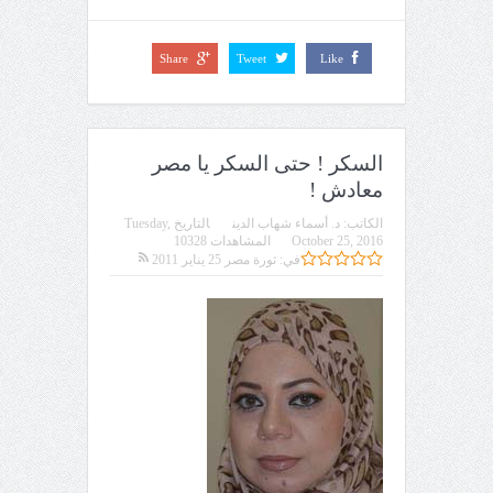
Share
Tweet
Like
السكر ! حتى السكر يا مصر
معادش !
الكاتب:
د. أسماء شهاب الدين
التاريخ
Tuesday,
October 25, 2016
المشاهدات 10328
في:
ثورة مصر 25 يناير 2011