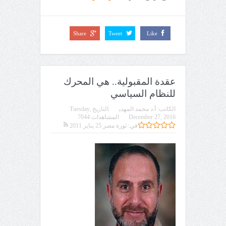
Share
Tweet
Like
عقدة المقبولية.. هي المحرك
للنظام السياسي
الكاتب:
أ.د محمد المهدي
التاريخ
Tuesday,
December 27, 2016
المشاهدات 7044
في:
ثورة مصر 25 يناير 2011