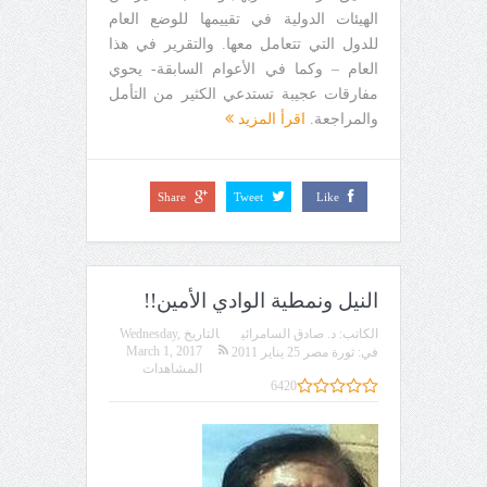
الهيئات الدولية في تقييمها للوضع العام
للدول التي تتعامل معها. والتقرير في هذا
العام – وكما في الأعوام السابقة- يحوي
مفارقات عجيبة تستدعي الكثير من التأمل
والمراجعة.
اقرأ المزيد
Share
Tweet
Like
النيل ونمطية الوادي الأمين!!
الكاتب:
د. صادق السامرائي
التاريخ
Wednesday,
March 1, 2017
في:
ثورة مصر 25 يناير 2011
المشاهدات
6420