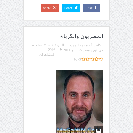
Share
Tweet
Like
المصريون والكرباج
الكاتب:
أ.د محمد المهدي
التاريخ
Tuesday, May 3,
2016
في:
ثورة مصر 25 يناير 2011
المشاهدات
6579