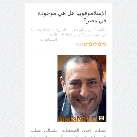
الإسلاموفوبيا هل هي موجودة
في مصر؟
الكاتب:
أ.د وائل أبو هندي
التاريخ
Sunday, May 29,
2016
في:
ثورة مصر 25 يناير 2011
المشاهدات
6591
اتصلت إحدى الصحفيات الكسالى تطلب