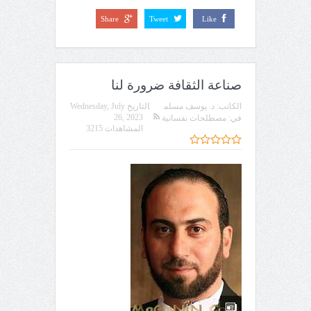
Share
Tweet
Like
صناعة الثقافة ضرورة لنا
الكاتب:
د. يوسف مسلم
التاريخ
Wednesday, July
26, 2023
في:
مصطلحات نفسانية
المشاهدات 3215