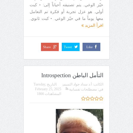
حيّز الوعي. يتم تصنيفه أحياناً إلى: • كبت
أولي. هو عزل تجربة أو فكرة تم التعامل
معها يوماً ما في حيّز الوعي. • كبت ثانوي.
اقرأ المزيد
Share
Tweet
Like
التأمل الباطن Introspection
الكاتب:
أ.د سداد جواد التميمي
التاريخ
Tuesday,
February 25, 2025
في:
مصطلحات نفسانية
المشاهدات 1866