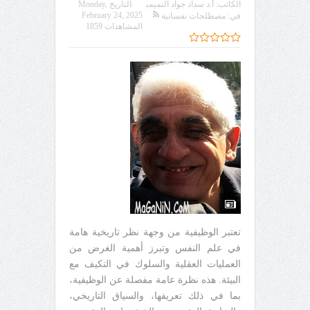
الكاتب:
أ.د سداد جواد التميمي
التاريخ
Monday,
February 24, 2025
في:
مصطلحات نفسانية
المشاهدات 1859
تعتبر الوظيفية من وجهة نظر تاريخية هامة
في علم النفس وتبرز أهمية الغرض من
العمليات العقلية والسلوك في التكيف مع
البيئة. هذه نظرة عامة مفصلة عن الوظيفية،
بما في ذلك تعريفها، والسياق التاريخي،