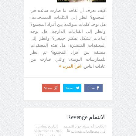
كيف تعرف أن ثقافة ما صارت سائدة في
المجتمع؟ انظر إلى الكلمات المستخدمة،
هل توجد كلمات متوائمة بين أفراد المجتمع؟
وانظر إلى القناعات الدارجة، هل يوجد
قناعات تشكل تفكير جمعي؟ وانظر إلى
المعتقدات المنتشرة، هل هذه المعتقدات
متسقة بين أفراد المجتمع؟ ثم انظر
للممارسات اليومية، والتي صارت من
عادات الناس.
اقرأ المزيد
Share
Tweet
Like
الانتقام Revenge
الكاتب:
أ.د سداد جواد التميمي
التاريخ
Sunday,
September 11, 2022
في:
مصطلحات نفسانية