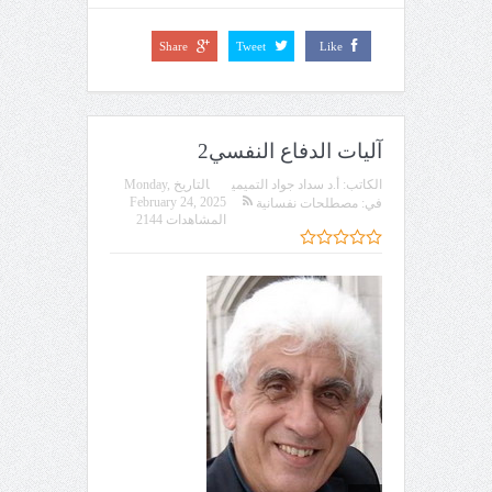
Share
Tweet
Like
آليات الدفاع النفسي2
الكاتب:
أ.د سداد جواد التميمي
التاريخ
Monday,
February 24, 2025
في:
مصطلحات نفسانية
المشاهدات 2144