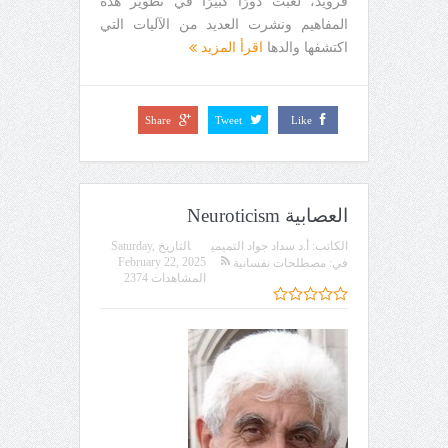
فرويد، لعبت دورًا كبيرًا في تطوير هذه
المفاهيم ونشرت العديد من الآليات التي
اكتشفها والدها
اقرأ المزيد
Share
Tweet
Like
العصابية Neuroticism
الكاتب:
أ.د سداد جواد التميمي
التاريخ
Saturday,
February 22, 2025
في:
مصطلحات نفسانية
المشاهدات 2374