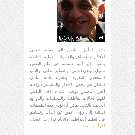
يشير التأمل الباطن إلى عملية فحص
الأفكار والمشاعر والعمليات العقلية الخاصة
بالفرد. إنها آلية حاسمة في علم النفس
تسهل الوعي الذاتي، والتفكير الذاتي، والنمو
الشخصي. التعريف ونظرة عامة التأمل
الباطن هو فحص للأفكار والمشاعر الواعية
للفرد. يتضمن توجيه الانتباه داخل النفس
لفهم الحالات العاطفية والمعتقدات والدوافع
الخاصة بالفرد. يمكن أن تؤدي هذه التقييمات
الذاتية إلى رؤى أعمق عن الذات وتساهم
في تنظيم العواطف واتخاذ قرارات أفضل.
اقرأ المزيد