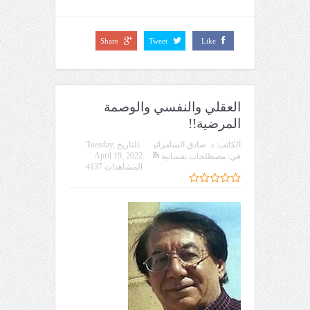
Share
Tweet
Like
العقلي والنفسي والوصمة
المرضية!!
الكاتب:
د. صادق السامرائي
التاريخ
Tuesday,
April 19, 2022
في:
مصطلحات نفسانية
المشاهدات 4137