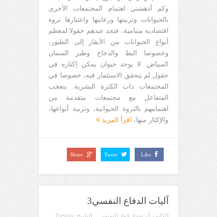
وكم أدهشني اهتمام المجتمعات الأخرى
بالحيوانات وتربيتها ورعايتها واعتبارها ثروة
اقتصادية متنامية، فتجد عندهم حقولا لمعظم
أنواع الحيوانات من الأبقار إلى الطيور،
وخصوصا البط والدجاج وطير السمان
المبياض. لا يوجد حيوان يمكن إكثاره في
حقول لم يتحقق الاستثمار فيه، خصوصا في
المجتمعات ذات الكثرة البشرية. يتعجب
المتفاعل مع مجتمعات متقدمة من
اهتمامهم بالثروة الحيوانية، وتربية أنواعها،
والإكثار منها،
اقرأ المزيد
Share
Tweet
Like
آليات الدفاع النفسي3
الكاتب:
أ.د سداد جواد التميمي
التاريخ
Tuesday,