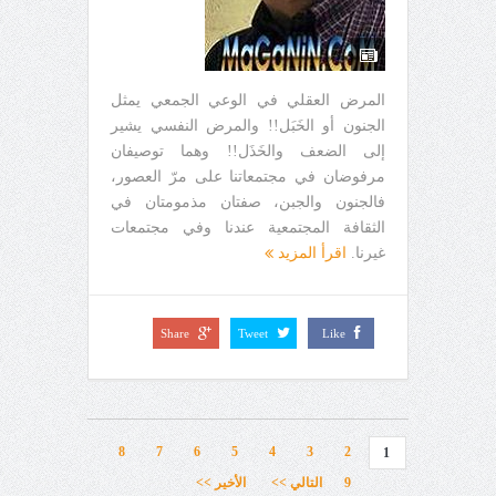
المرض العقلي في الوعي الجمعي يمثل
الجنون أو الخَبَل!! والمرض النفسي يشير
إلى الضعف والخَذَل!! وهما توصيفان
مرفوضان في مجتمعاتنا على مرّ العصور،
فالجنون والجبن، صفتان مذمومتان في
الثقافة المجتمعية عندنا وفي مجتمعات
غيرنا.
اقرأ المزيد
Share
Tweet
Like
8
7
6
5
4
3
2
1
9
التالي >>
الأخير >>