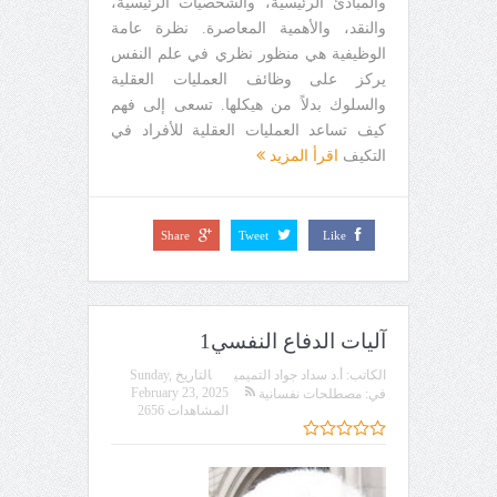
والمبادئ الرئيسية، والشخصيات الرئيسية،
والنقد، والأهمية المعاصرة. نظرة عامة
الوظيفية هي منظور نظري في علم النفس
يركز على وظائف العمليات العقلية
والسلوك بدلاً من هيكلها. تسعى إلى فهم
كيف تساعد العمليات العقلية للأفراد في
التكيف
اقرأ المزيد
Share
Tweet
Like
آليات الدفاع النفسي1
الكاتب:
أ.د سداد جواد التميمي
التاريخ
Sunday,
February 23, 2025
في:
مصطلحات نفسانية
المشاهدات 2656