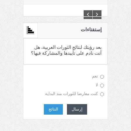
C:\Inetpub\vhosts\maganin.com\httpdocs\creations\new\
إستفتاءات
بعد رؤيتك لنتائج الثورات العربية، هل
أنت نادم على تأييدها والمشاركة فيها؟
نعم
لا
كنت معارضا للثورات منذ البداية
إرسال
النتائج