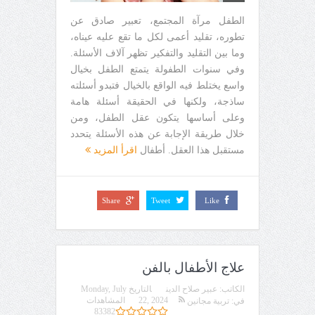
الطفل مرآة المجتمع، تعبير صادق عن
تطوره، تقليد أعمى لكل ما تقع عليه عيناه،
وما بين التقليد والتفكير تظهر آلاف الأسئلة.
وفي سنوات الطفولة يتمتع الطفل بخيال
واسع يختلط فيه الواقع بالخيال فتبدو أسئلته
ساذجة، ولكنها في الحقيقة أسئلة هامة
وعلى أساسها يتكون عقل الطفل، ومن
خلال طريقة الإجابة عن هذه الأسئلة يتحدد
مستقبل هذا العقل. أطفال
اقرأ المزيد
Share
Tweet
Like
علاج الأطفال بالفن
الكاتب:
عبير صلاح الدين
التاريخ
Monday, July
22, 2024
المشاهدات
في:
تربية مجانين
83382