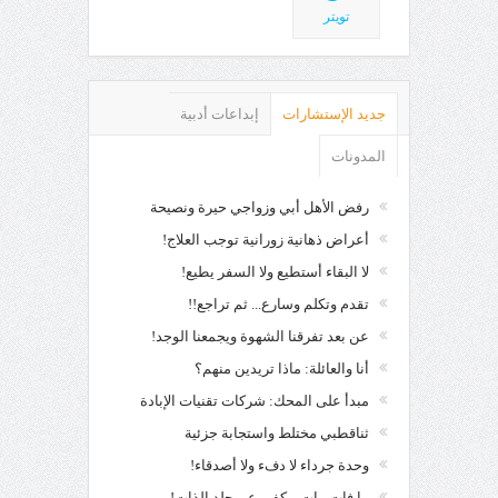
تويتر
جديد الإستشارات
إبداعات أدبية
المدونات
رفض الأهل أبي وزواجي حيرة ونصيحة
أعراض ذهانية زورانية توجب العلاج!
لا البقاء أستطيع ولا السفر يطيع!
تقدم وتكلم وسارع... ثم تراجع!!
عن بعد تفرقنا الشهوة ويجمعنا الوجد!
أنا والعائلة: ماذا تريدين منهم؟
مبدأ على المحك: شركات تقنيات الإبادة
ثناقطبي مختلط واستجابة جزئية
وحدة جرداء لا دفء ولا أصدقاء!
ما فات مات... كفي عن جلد الذات!