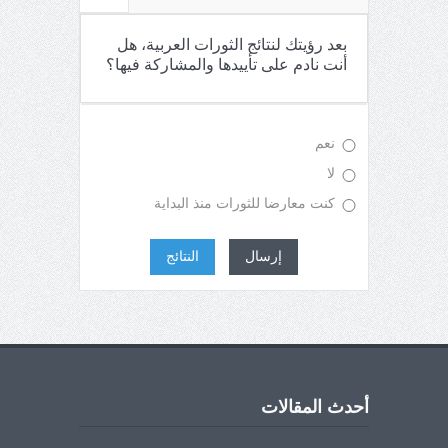
بعد رؤيتك لنتائج الثورات العربية، هل
أنت نادم على تأييدها والمشاركة فيها؟
نعم
لا
كنت معارضا للثورات منذ البداية
إرسال
النتائج
أحدث المقالات