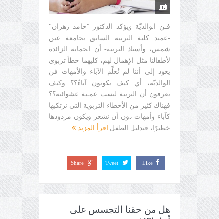
فـن الوالديّة ويؤكد الدكتور "حامد زهران"
-عميد كلية التربية السابق بجامعة عين
شمس، وأستاذ التربية- أن الحماية الزائدة
لأطفالنا مثل الإهمال لهم، كليهما خطأ تربوي
يعود إلى أننا لم نُعلِّم الآباء والأمهات فن
الوالديّة، أي كيف يكونون آباءً؟؟ وكيف
يعرفون أن التربية ليست عملية عشوائية؟؟
فهناك كثير من الأخطاء التربوية التي نرتكبها
كآباء وأمهات دون أن نشعر ويكون مردودها
خطيرًا، فتدليل الطفل
اقرأ المزيد
Share
Tweet
Like
هل من حقنا التجسس على