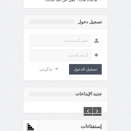
تسجيل دخول
تذكرنى
تسجيل الدخول
جديد الإبداعات
aganin.com\httpdocs\creations\new\default.asp
إستفتاءات