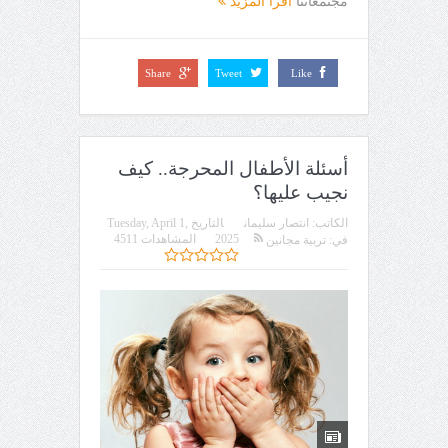
مجتمعاتنا
اقرأ المزيد
Share
Tweet
Like
أسئلة الأطفال المحرجة.. كيف
نجيب عليها؟
الكاتب:
انتصار سليمان
التاريخ
Tuesday, April 1,
2025
المشاهدات 4511
في:
تربية مجانين