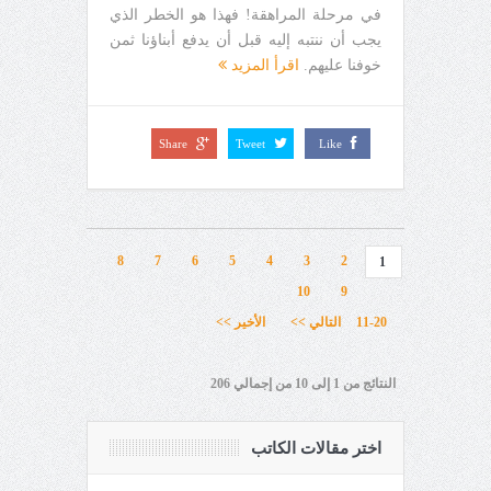
في مرحلة المراهقة! فهذا هو الخطر الذي
يجب أن ننتبه إليه قبل أن يدفع أبناؤنا ثمن
خوفنا عليهم.
اقرأ المزيد
Share
Tweet
Like
8
7
6
5
4
3
2
1
10
9
11-20
التالي >>
الأخير >>
النتائج من 1 إلى 10 من إجمالي 206
اختر مقالات الكاتب