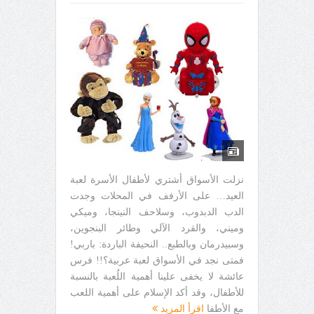
نزلت الأسواق أشتري لأطفال الأسرة لعبة
العيد… على الأرفف في المحلات وجدت
الدب الدبدوب، وسلاحف النينجا، وميكي
وميني، والقرد الآلي وطائر البنجوين،
وسبيدرمان وبالطبع.. النحيفة الباردة: باربي!
فمتى نجد في الأسواق لعبة عربية؟!! فرس
عائشة لا يخفى علينا أهمية اللُعبة بالنسبة
للأطفال، وقد أكد الإسلام على أهمية اللعب
مع الأطفا
اقرأ المزيد