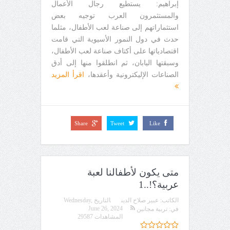
إبراهيم: يستطيع رجال الأعمال
والمستثمرون العرب توجيه بعض
استثماراتهم إلى صناعة لعب الأطفال، مثلما
حدث في دول النمور الأسيوية التي قامت
اقتصادياتها على أكتاف صناعة لعب الأطفال،
وسبقتها اليابان، ثم انطلقوا منها إلى أدق
الصناعات الإليكترونية وأعقدها،
اقرأ المزيد
Share
Tweet
Like
متى يكون لأطفالنا لعبة
عربية؟!..1
الكاتب:
عبير صلاح الدين
التاريخ
Wednesday,
June 26, 2024
في:
تربية مجانين
المشاهدات 29587