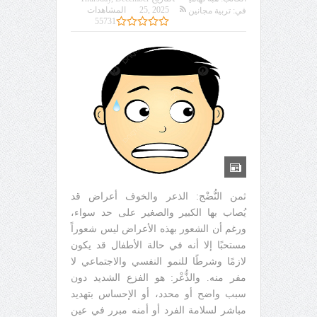
25, 2025
المشاهدات
في:
تربية مجانين
55731
ثمن النُّضْج: الذعر والخوف أعراض قد
يُصاب بها الكبير والصغير على حد سواء،
ورغم أن الشعور بهذه الأعراض ليس شعوراً
مستحبًا إلا أنه في حالة الأطفال قد يكون
لازمًا وشرطًا للنمو النفسي والاجتماعي لا
مفر منه. والذُّعْر: هو الفزع الشديد دون
سبب واضح أو محدد، أو الإحساس بتهديد
مباشر لسلامة الفرد أو أمنه مبرر في عين