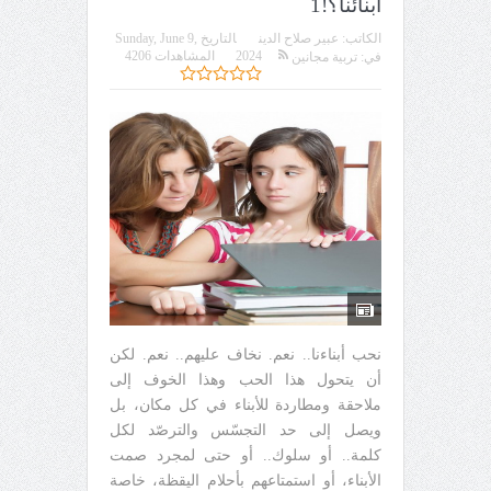
أبنائنا؟!1
الكاتب:
عبير صلاح الدين
التاريخ
Sunday, June 9,
2024
المشاهدات 4206
في:
تربية مجانين
نحب أبناءنا.. نعم. نخاف عليهم.. نعم. لكن
أن يتحول هذا الحب وهذا الخوف إلى
ملاحقة ومطاردة للأبناء في كل مكان، بل
ويصل إلى حد التجسّس والترصّد لكل
كلمة.. أو سلوك.. أو حتى لمجرد صمت
الأبناء، أو استمتاعهم بأحلام اليقظة، خاصة