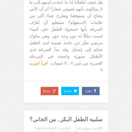
هل نَصِف أطفالنا إذا ما امتدت أيديهم إلى ما
لا يملكونه بأنهم لصوص صغار؟ أم أن الأمر
يحتاج أن يستوقفنا ويطرح عددًا أكبر من
علامات الاستفهام؟ نستطيع أن نُعرِّف
السرقة بأنها استحواذ الطفل على أشياء
ليست ملكًا له دون وجه حق، وهي سلوك
مرضي يعبِّر عن حاجة نفسية لدى الطفل
تحتاج إلى إشباع، وقد تبدأ السرقة لدى
الأطفال بصورة واضحة في المرحلة
العمرية من سن 4 : 8 سنوات،
اقرأ المزيد
Share
Tweet
Like
سلبية الطفل البكر.. من الجاني؟
الكاتب:
سهام عليان
التاريخ
Saturday, April 5,