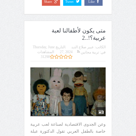
Share
Tweet
Like
متى يكون لأطفالنا لعبة
عربية؟!..2
الكاتب:
عبير صلاح الدين
التاريخ
Thursday, June
27, 2024
المشاهدات
في:
تربية مجانين
31298
وعن الجدوى الاقتصادية لصناعة لعب عربية
خاصة بالطفل العربي تقول الدكتورة عبلة