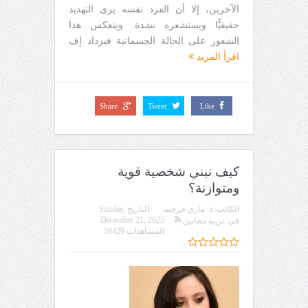
الآخرين، إلا أن الفرد نفسه يرى التهديد
حقيقيًّا ويستشعره بشدة. وينعكس هذا
الشعور على الحالة الجسمانية فيزداد إف
اقرأ المزيد
Share
Tweet
Like
كيف نبني شخصية قوية
ومتوازنة؟
الكاتب:
د. ماري جرجس
التاريخ
Sunday,
December 21, 2025
في:
تربية مجانين
المشاهدات 58429