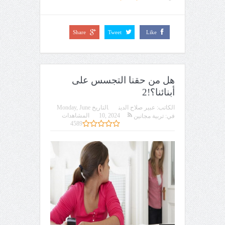
Share
Tweet
Like
هل من حقنا التجسس على
أبنائنا؟!2
الكاتب:
عبير صلاح الدين
التاريخ
Monday, June
10, 2024
المشاهدات
في:
تربية مجانين
4589