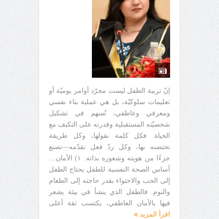
إنّ تربية الطفل ليست مجرّد أوامر يوميّة أو
تعليمات سلوكيّة، بل هي عملية بناء نفسي
ومعرفي وعاطفي، تُسهم في تشكيل
شخصيّته المستقبلية وقدرته على التكيف مع
الحياة. فكل كلمة نقولها، وكل طريقة
نحتضنه بها، وكل ردّ فعل نقدّمه—تصنع
جزءًا من هويته وشعوره بذاته. ١) الأمان…
أساس الصحة النفسية للطفل يحتاج الطفل
إلى الحب والاحتواء بقدر حاجته إلى الطعام
والنوم. فالطفل الذي ينشأ في بيئة يشعر
فيها بالأمان العاطفي، يكتسب ثقة أعلى
اقرأ المزيد