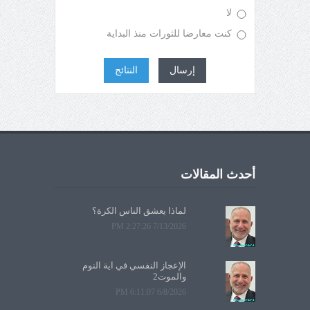
لا
كنت معارضا للثورات منذ البداية
إرسال
النتائج
أحدث المقالات
لماذا يعشق الناس الكرة؟
7/13/2026 2:27:26 PM
الإعجاز النفسي في آية النوم
والموت2
6/8/2026 6:11:07 PM