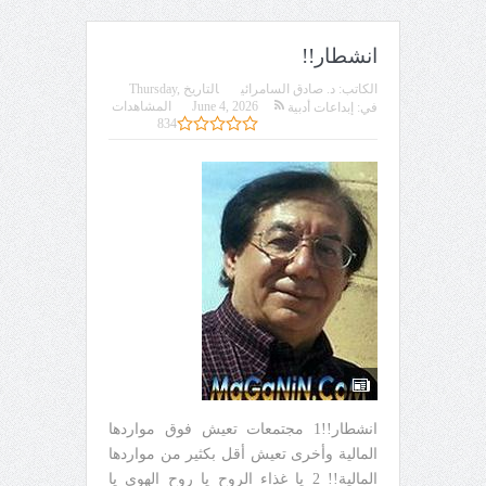
انشطار!!
الكاتب:
د. صادق السامرائي
التاريخ
Thursday,
June 4, 2026
المشاهدات
في:
إبداعات أدبية
834
انشطار!! ​ 1 مجتمعات تعيش فوق مواردها
المالية وأخرى تعيش أقل بكثير من مواردها
المالية!! 2 يا غذاء الروح يا روح الهوى يا