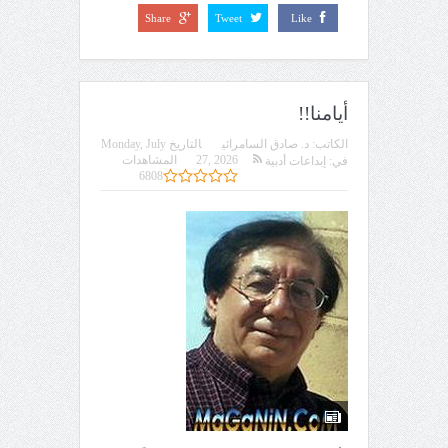
Share
Tweet
Like
أيامنا!!
الكاتب:
د. صادق السامرائي
التاريخ
Monday, July
27, 2026
المشاهدات
في:
إبداعات أدبية
6808