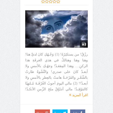
رزْقٌ! من يستكثِرُهُ! (1) وَجْـهُكِ كانَ لديَّ هنا!
وهنا وهنا وهنالكْ في هذي الغرفَةِ هذا
الركنِ.... وهذا المِقعَـدْ! وجهُـكِ بالأمسِ ولا
أبعـدْ كانَ على صدري! والنَّشْوةُ طارتْ
بالشِّعْـرِ والفَرْحَـةُ هامتْ بالعِطرِ بالأمسِ ولا
أبعـدْ!! (2) مالي اليومَ أجوبُ الغُرْفَـةَ مُـلتهِبًا
كالمَوْقِـدْ! مالي أتذَوَّقُ ملحَ الزَّمنِ الأنكـدْ!
اقرأ المزيد
Share
Tweet
Like