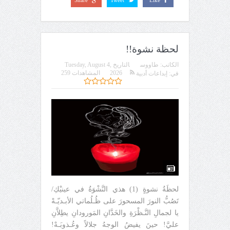
لحظة نشوة!!
الكاتب:
طاووس
التاريخ
Tuesday, August 4,
2026
المشاهدات 259
في:
إبداعات أدبية
لحظَةُ نشوةٍ (1) هذي النَّشْوَةُ في عينيْكِ/
تَصُبُّ النورَ المسحورَ على ظُـلُماتي الأبـديّـهْ
يا لجمالِ النَّـظْرَةِ والخَدَّانِ المَورودانِ يطِلاَّنِ
عليَّ! حينَ يفيضُ الوجهُ جلالاً وعُـذوبَـهْ!