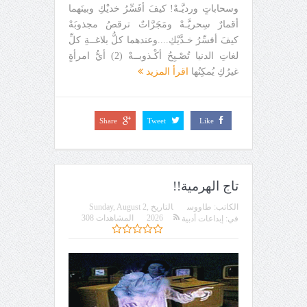
وسحاباتٍ ورديَّـهْ! كيفَ أفَسِّرُ خديْكِ وبينَهما
أقمارٌ سِحريَّـهْ ومَجَرَّاتٌ ترقصُ مجذوبَهْ
كيفَ أفسِّرُ خـدَّيْكِ....وعندهما كلُّ بلاغــةِ كلِّ
لغاتِ الدنيا تُصْـبِحُ أكْـذوبــهْ (2) أيُّ امرأةٍ
غيرُكِ يُمكِنُها
اقرأ المزيد
Share
Tweet
Like
تاج الهرمية!!
الكاتب:
طاووس
التاريخ
Sunday, August 2,
2026
المشاهدات 308
في:
إبداعات أدبية