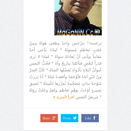
نرجَسة!! تنرْجَسَ واحدٌ وطغى هَواهُ ومِنْ
عَجَبٍ تَعاظمَ مُستواهُ * لماذا يَدَّعي أحدٌ
مَقاماً ويَأبى أنْ يُعادلهُ سواهُ * لماذا لا نَرى
قدَراً لبَعْضٍ فتأكلنا تباريحٌ وآهُ * فحُبُّ النفسِ
عُنوانُ ابْتلاءٍ بأدْواءٍ يُعَضّلها المَتاهُ * كأنَّ الشرَّ
مِنْ خَيْرٍ أتانا فأوْجَعنا وأفقدنا مُناهُ * أنا بَرزتْ
مُتوّجةً بذاتٍ مُضَخّمةً يُعزّزها اشْتِباهُ * لضيقِ
بَصيرةٍ أوْحَتْ بوَهْمٍ تَعاظمَ واهمٌ وعَلتْ رؤاهُ
* مَريضُ النفسِ
اقرأ المزيد
Share
Tweet
Like