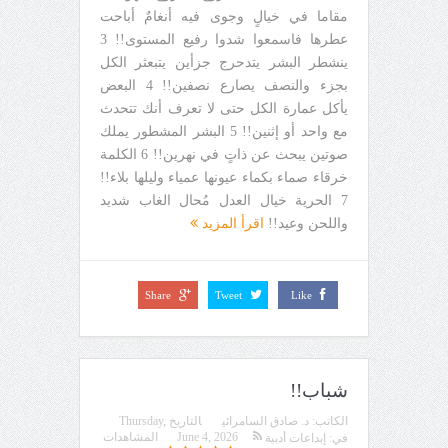
مقاما في خيالٍ وجوى فيه أنغامٌ أباحت
عطرها فاسمعوا شدوا رفيع المستوى!! 3
ينشطر البشر يتدحرج جزأين يتبعثر الكل
بجزء والنصف يصارع نصفين!! 4 البعض
يأكل عمارة الكل حتى لا تعرف أنك تتحدث
مع واحد أو إثنين!! 5 البشر المشطور يملك
صوتين يبحث عن ذاتٍ في نهرين!! 6 الكلمة
خرقاء صماء بكماء عيونها عمياء وليلها بلاء!!
7 الحرية خيال العدل مُحال الغاب شديد
واللحن وعيد!!
اقرأ المزيد
Share
Tweet
Like
شباب!!
الكاتب:
د. صادق السامرائي
التاريخ
Thursday,
June 4, 2026
المشاهدات
في:
إبداعات أدبية