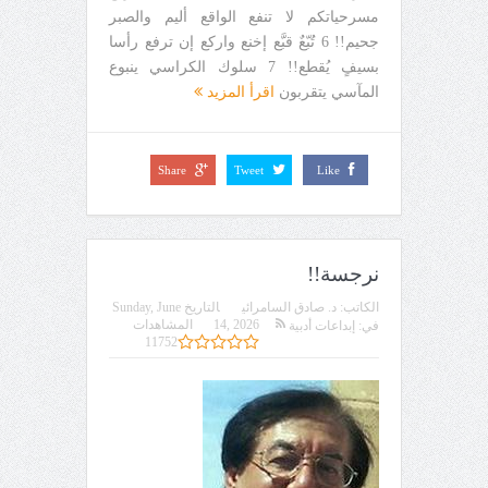
مسرحياتكم لا تنفع الواقع أليم والصبر
جحيم!! 6 تُبّعٌ قبَّع إخنع واركع إن ترفع رأسا
بسيفٍ يُقطع!! 7 سلوك الكراسي ينبوع
المآسي يتقربون
اقرأ المزيد
Share
Tweet
Like
نرجسة!!
الكاتب:
د. صادق السامرائي
التاريخ
Sunday, June
14, 2026
المشاهدات
في:
إبداعات أدبية
11752