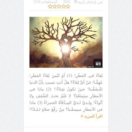
2026
المشاهدات 5319
في:
إبداعات أدبية
لِقاءُ في المَطَرِ! (1) أوَ ليْسَ لِقاءُ المَطَرِ/
مُهِمًّـا/ عنْ أيِّ لِقاءْ؟ هلْ أنتِ نسيتِ بأنَّ الدنيا
تَعْـشَقُـنا! حينَ تكونُ شِتاءْ!! (2) ماذا في
الأمطارِ سيَمنَعُنا؟ لا غيْمٌ تحتَ السَّقفِ ولا
أنْواءْ! ولـديَّ لـدَيَّ المِـدْفَأةُ الحمراءْ (3) ماذا
في الأمطارِ سيمنعُـنا؟ منْ رفْعَ صلاةٍ لـلـهْ؟!
اقرأ المزيد