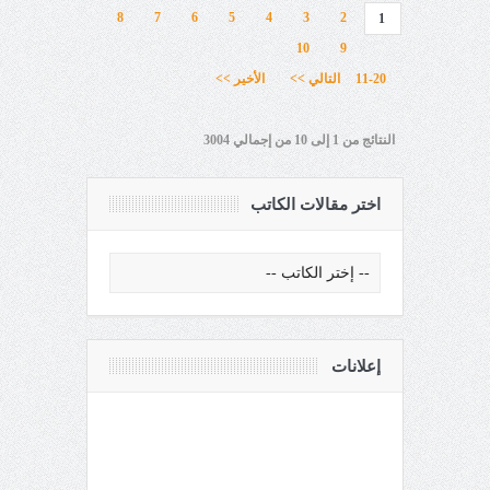
8
7
6
5
4
3
2
1
10
9
11-20
التالي >>
الأخير >>
النتائج من 1 إلى 10 من إجمالي 3004
اختر مقالات الكاتب
إعلانات