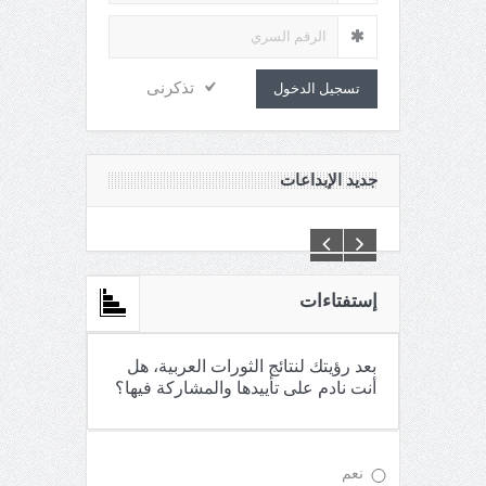
تذكرنى
تسجيل الدخول
جديد الإبداعات
C:\Inetpub\vhosts\maganin.com\httpdocs\creations\new\
إستفتاءات
بعد رؤيتك لنتائج الثورات العربية، هل
أنت نادم على تأييدها والمشاركة فيها؟
نعم