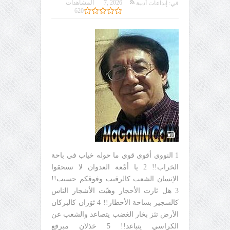
7, 2026
المشاهدات
في:
إبداعات أدبية
620
1 النووي أقوى قوي ما حوله خياب في باحة
الخراب!! 2 يا أمْعة العدوان لا تسحقوا
الإنسان الشعب كالرقيب وفوقكم حسيب!!
3 هل ثارت الأحجار وهبّت الأشجار الناس
كالسجير بساحة الأخطار!! 4 ثوَران كالبركان
الأرض تئز بخار الغضب يتصاعد والشعب عن
الكراسي يتباعد!! 5 خذلان مبرقع