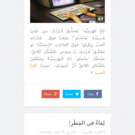
تاجُ الهَرَمِيَّةِ! يَتَسَلَّـقُ قُـرْبُـكِ منْ عيْنَيْ
هَـرَمِيَّـةَ "ماسْـلو"! يصعَـدُ فوقَ... مُدَرَّجَةِ
الحبِّ ويَعْـلو! فوقَ الحاجاتِ الإنسانيَّهْ! لو
يَتَحَقَّـقُ قُـرْبُـكِ يا سيدتي بالشَّكْلِ اللائقْ!
سَيُـغيِّرُ "ماسلو" تاجَ الـهَرَمِـيَّـهْ وسَيُعْلِنُ
بالشَّكلِ اللائقْ أنَّ عُـيونَـكِ: "سيدةُ
اقرأ
المزيد
Share
Tweet
Like
لِقاءُ في المَطَرِ!
الكاتب:
طاووس
التاريخ
Thursday, July 30,