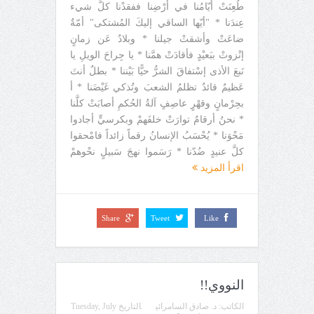
طُعِنَتْ أيّامُنا في أرْضِنا ففقدْنا كلَّ شيء
عِندَنا * "أيّها الساقي إليكَ المُشتكى" أمّةٌ
ضاعَتْ وأشقتْ جيلنا * وبلادٌ عَن زمانٍ
إنْزوتْ ببَعيْدٍ فأقادَتْ همَّنا * يا جِراحَ الويلِ يا
نَبعَ الأذى إسْتفاقَ الشرُّ حيًّا بَيْننا * بطلٌ أنتَ
عَظيمٌ قائدٌ تظلمُ الشعبَ وتُذكي غَيْضَنا * أ
بحِرْمانٍ وقهْرٍ عاصِفٍ آلةُ الحُكمِ أصابَتْ كلَّنا
* نحنُ أرقامٌ توارَتْ خلفَهمْ وبكرسيٍّ أجادوا
مَحْوَنا * يُحْسَبُ الإنسانُ رقماً زائداً فامْحقوا
كلَّ عنيدٍ ضُدّنا * رَسَموا نهجَ سَبيلٍ نحْوهمْ
اقرأ المزيد
Share
Tweet
Like
النووي!!
الكاتب:
د. صادق السامرائي
التاريخ
Tuesday, July