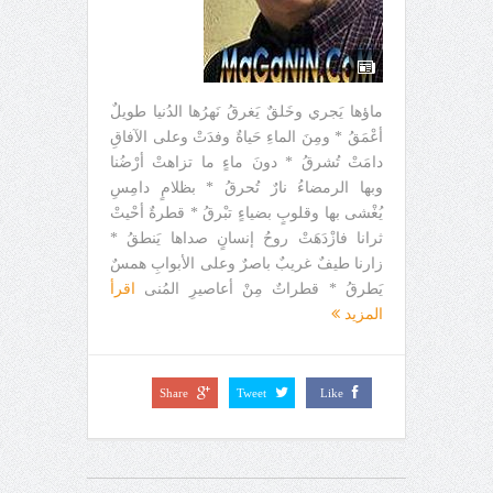
ماؤها يَجري وخَلقٌ يَغرقُ نَهرُها الدُنيا طويلٌ
أعْمَقُ * ومِنَ الماءِ حَياةٌ وفدَتْ وعلى الآفاقِ
دامَتْ تُشرقُ * دونَ ماءٍ ما تزاهتْ أرْضُنا
وبها الرمضاءُ نارٌ تُحرقُ * بظلامٍ دامِسِ
يُغْشى بها وقلوبٍ بضياءٍ تبْرقُ * قطرةٌ أحْيتْ
ثرانا فازْدَهَتْ روحُ إنسانٍ صداها يَنطقُ *
زارنا طيفٌ غريبٌ باصرٌ وعلى الأبوابِ همسٌ
يَطرقُ * قطراتٌ مِنْ أعاصيرِ المُنى
اقرأ
المزيد
Share
Tweet
Like