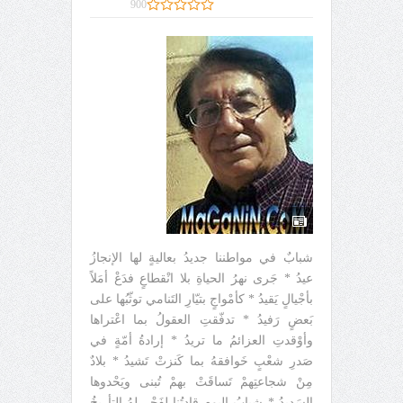
900
شبابٌ في مواطننا جديدُ بعاليةٍ لها الإنجازُ
عيدُ * جَرى نهرُ الحياةِ بلا انْقطاعٍ فدَعْ أمَلاً
بأجْيالٍ يَقيدُ * كأمْواجٍ بتيّارِ التَنامي توثّبُها على
بَعضٍ رَفيدُ * تدفّقتِ العقولُ بما اعْتراها
وأوْقدتِ العزائمُ ما تريدُ * إرادةُ أمّةٍ في
صَدرِ شعْبٍ خَوافقهُ بما كَنزتْ تَشيدُ * بلادٌ
مِنْ شجاعتِهمْ تَساقَتْ بهمْ تُبنى ويَحْدوها
السَديدُ * شبابُ اليومِ قادتُنا لفَجْرٍ لهُ التأريخُ