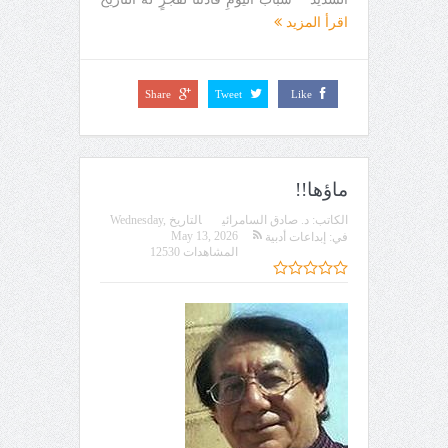
اقرأ المزيد
Share
Tweet
Like
ماؤها!!
الكاتب:
د. صادق السامرائي
التاريخ
Wednesday,
May 13, 2026
في:
إبداعات أدبية
المشاهدات 12530